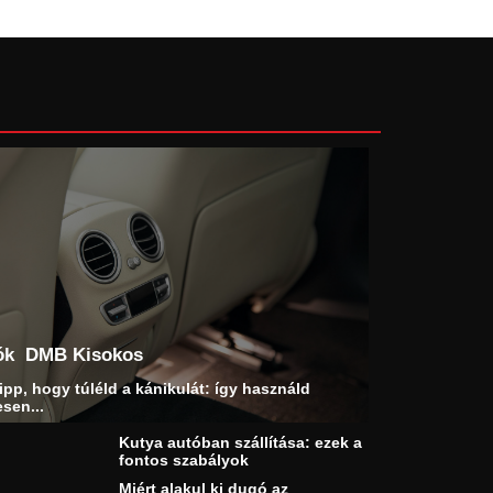
ók
DMB Kisokos
ipp, hogy túléld a kánikulát: így használd
sen...
Kutya autóban szállítása: ezek a
fontos szabályok
Miért alakul ki dugó az