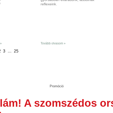
a
reflexeink.
 »
Tovább olvasom »
2
3
…
25
Promóció
ullám! A szomszédos o