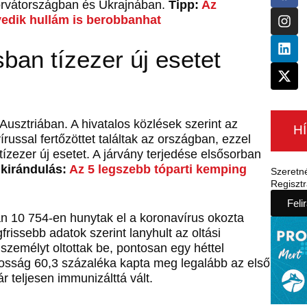
orvátországban és Ukrajnában.
Tipp:
Az
gyedik hullám is berobbanhat
ban tízezer új esetet
Ausztriában. A hivatalos közlések szerint az
H
russal fertőzöttet találtak az országban, ezzel
ízezer új esetet. A járvány terjedése elsősorban
 kirándulás:
Az 5 legszebb tóparti kemping
Szeretn
Regisztr
Feli
ban 10 754-en hunytak el a koronavírus okozta
issebb adatok szerint lanyhult az oltási
zemélyt oltottak be, pontosan egy héttel
osság 60,3 százaléka kapta meg legalább az első
r teljesen immunizálttá vált.