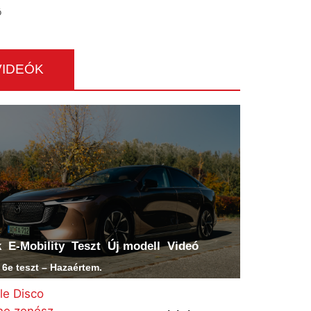
ó
VIDEÓK
k
E-Mobility
Teszt
Új modell
Videó
6e teszt – Hazaértem.