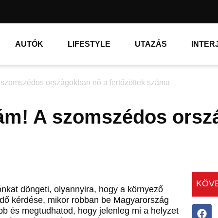
AUTÓK
LIFESTYLE
UTAZÁS
INTER
 A szomszédos országokban nő a fertőzöttek száma
llám! A szomszédos ors
KÖVE
nkat döngeti, olyannyira, hogy a környező
k idő kérdése, mikor robban be Magyarország
ább és megtudhatod, hogy jelenleg mi a helyzet