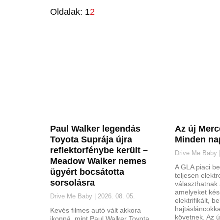
Oldalak:
1
2
Paul Walker legendás
Az új Mer
Toyota Suprája újra
Minden nap
reflektorfénybe került –
Drive Me Baby
Meadow Walker nemes
A GLA piaci b
ügyért bocsátotta
teljesen elekt
sorsolásra
választhatnak 
amelyeket kés
Drive Me Baby
2026. 08. 05.
elektrifikált, 
hajtásláncokka
Kevés filmes autó vált akkora
követnek. Az ú
ikonná, mint Paul Walker Toyota