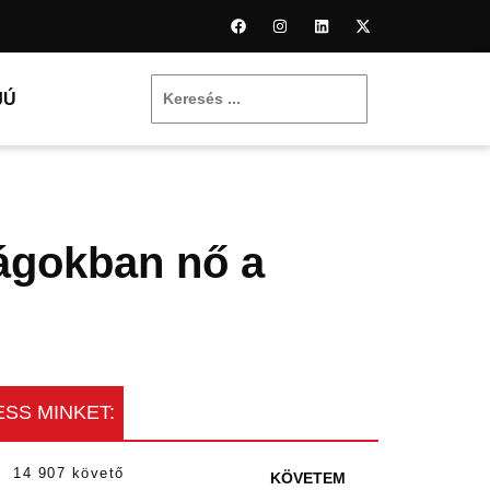
JÚ
zágokban nő a
SS MINKET:
14 907 követő
KÖVETEM