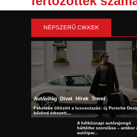
fertőzöttek szám
NÉPSZERŰ CIKKEK
Autóvilág
Divat
Hírek
Trend
Feketébe öltözött a luxusutazás: új Porsche Des
bőrönd érkezett,...
A hétköznapi autórajongó
háttérbe szorulása – amikor 
autóipar...