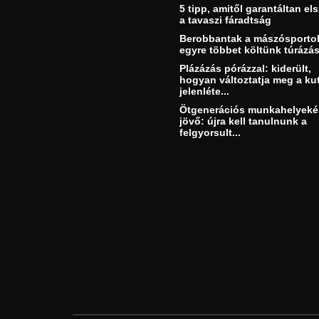
5 tipp, amitől garantáltan els
a tavaszi fáradtság
Berobbantak a mászósporto
egyre többet költünk túrázás
Plázázás pórázzal: kiderült,
hogyan változtatja meg a ku
jelenléte...
Ötgenerációs munkahelyeké
jövő: újra kell tanulnunk a
felgyorsult...