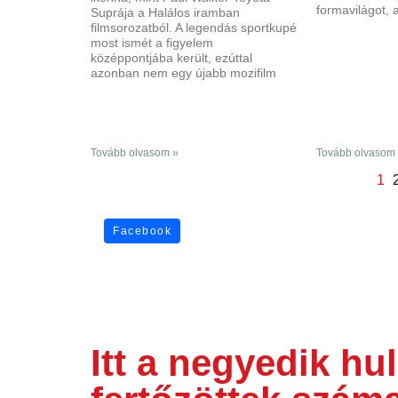
formavilágot, 
Suprája a Halálos iramban
filmsorozatból. A legendás sportkupé
most ismét a figyelem
középpontjába került, ezúttal
azonban nem egy újabb mozifilm
Tovább olvasom »
Tovább olvasom
1
Facebook
Itt a negyedik h