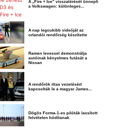
A „Fire + Ice” visszatérését ünnepli
a Volkswagen: különleges...
A nap legcukibb videóját az
orlandói rendőrség készítette
Ramen levessel demonstrálja
autóinak kényelmes futását a
Nissan
A rendőrök ittas vezetésért
kapcsolták le a magyar James...
Dögös Forma-1-es pilóták lassított
felvételen hódítanak