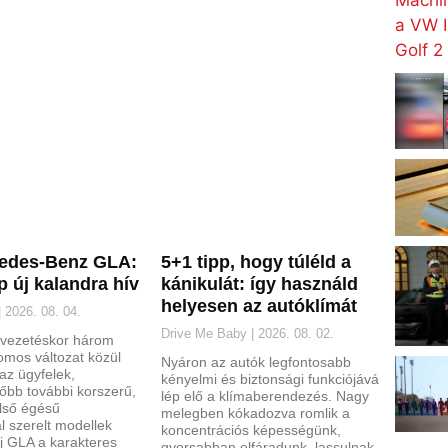
cedes-Benz GLA:
5+1 tipp, hogy túléld a
 új kalandra hív
kánikulát: így használd
helyesen az autóklímát
2026. 08. 04.
Drive Me Baby
2026. 08. 02.
evezetéskor három
romos változat közül
Nyáron az autók legfontosabb
az ügyfelek,
kényelmi és biztonsági funkciójává
őbb további korszerű,
lép elő a klímaberendezés. Nagy
belső égésű
melegben kókadozva romlik a
l szerelt modellek
koncentrációs képességünk,
j GLA a karakteres
gyorsabban elfáradunk, lassulnak