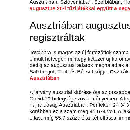
Ausztriában, Szlovéniában, Szerbiában, H
augusztus 20-i tűzijátékkal együtt a ne
Ausztriában augusztus
regisztráltak
Továbbra is magas az új fertőzöttek száma 
elmúlt hétvégén mintegy kétezer új koronaví
pedig az augusztusi adatok meghaladják a t
Salzburgot, Tirolt és Bécset sújtja.
Osztrák
Ausztriában
A járvány ausztriai kitörése óta az ország
Covid-19 betegség szövődményeiben. A legfr
hajlandóság Ausztriában. Pénteken 24 343 s
korábban ez a szám még 41 674 volt. A lak
oltást, míg 55,7 százaléka két oltással immá