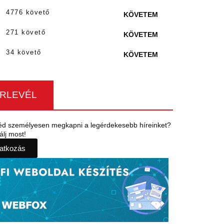
4776 követő
KÖVETEM
271 követő
KÖVETEM
34 követő
KÖVETEM
ÍRLEVÉL
éd személyesen megkapni a legérdekesebb híreinket?
álj most!
ratkozás