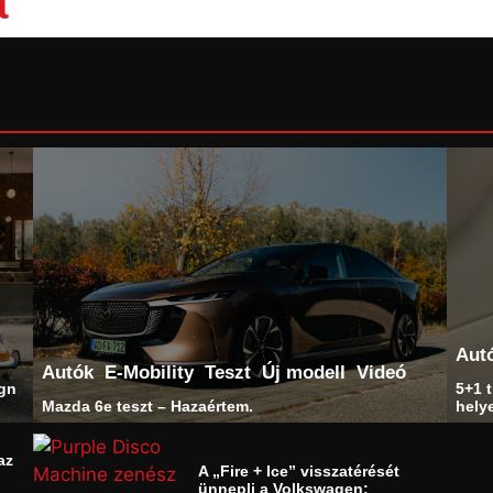
a
Aut
Autók
E-Mobility
Teszt
Új modell
Videó
ign
5+1 t
Mazda 6e teszt – Hazaértem.
helye
az
A „Fire + Ice” visszatérését
ünnepli a Volkswagen: