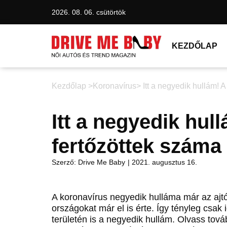
2026. 08. 06. csütörtök
KEZDŐLAP
Kezdőlap >
Koronavírus
> Itt a negyedik hullám!
Itt a negyedik hu
fertőzöttek száma
Szerző:
Drive Me Baby
|
2021. augusztus 16.
A koronavírus negyedik hulláma már az ajtó
országokat már el is érte. Így tényleg csa
területén is a negyedik hullám. Olvass tov