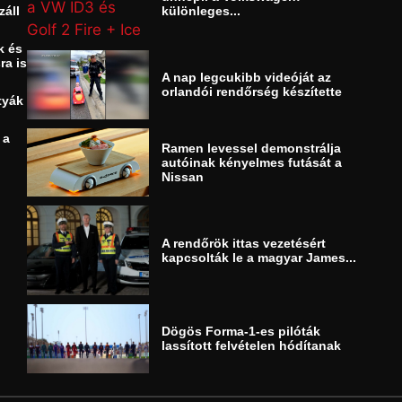
záll
különleges...
k és
ra is
A nap legcukibb videóját az
orlandói rendőrség készítette
tyák
 a
Ramen levessel demonstrálja
autóinak kényelmes futását a
Nissan
A rendőrök ittas vezetésért
kapcsolták le a magyar James...
Dögös Forma-1-es pilóták
lassított felvételen hódítanak