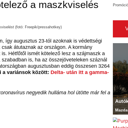
telező a maszkviselés
Promóci
viselést (fotó: Freepik/pressahotkey)
n, így augusztus 23-tól azoknak is védettségi
kik csak átutaznak az országon. A kormány
is. Hétfőtől ismét kötelező lesz a szájmaszk a
a szabadban is, ha az összejöveteleken száznál
átországban augusztusban eddig összesen 3264
i a variánsok között:
Delta- után itt a gamma-
ronavírus negyedik hulláma hol ütötte már fel a
Autó
Mazda 