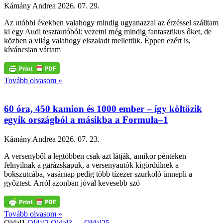
Kámány Andrea
2026. 07. 29.
Az utóbbi években valahogy mindig ugyanazzal az érzéssel szálltam
ki egy Audi tesztautóból: vezetni még mindig fantasztikus őket, de
közben a világ valahogy elszaladt mellettük. Éppen ezért is,
kíváncsian vártam
Tovább olvasom »
60 óra, 450 kamion és 1000 ember – így költözik
egyik országból a másikba a Formula–1
Kámány Andrea
2026. 07. 23.
A versenyből a legtöbben csak azt látják, amikor pénteken
felnyilnak a garázskapuk, a versenyautók kigördülnek a
bokszutcába, vasárnap pedig több tízezer szurkoló ünnepli a
győztest. Arról azonban jóval kevesebb szó
Tovább olvasom »
Oldal
1
Oldal
2
Oldal
3
…
Oldal
25