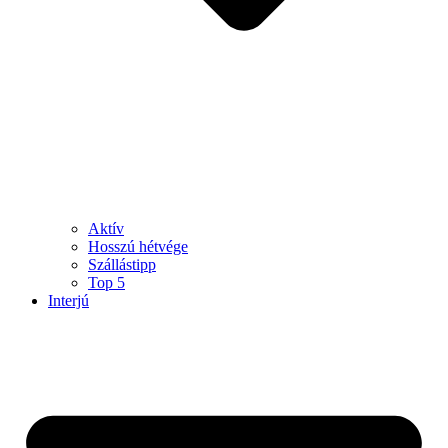
Aktív
Hosszú hétvége
Szállástipp
Top 5
Interjú