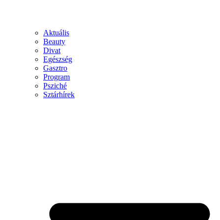
Aktuális
Beauty
Divat
Egészség
Gasztro
Program
Psziché
Sztárhírek