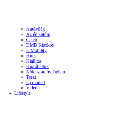
Autóvilág
Az én autóm
Celeb
DMB Kisokos
E-Mobility
Hírek
Kiállítás
Kipróbáltuk
Nők az autóvilágban
Teszt
Új modell
Videó
Lifestyle