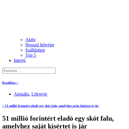
Aktív
Hosszú hétvége
Szállástipp
Top 5
Interjú
Kezdőlap >
Aktuális
,
Lifestyle
> 51 millió forintért eladó egy skót falu, amelyhez saját kísértet is jár
51 millió forintért eladó egy skót falu,
amelyhez saját kísértet is jár