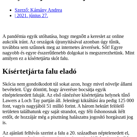
Szerző:
Kámány Andrea
|
2021. június 27.
A pandémia egyik utóhatása, hogy megnőtt a kereslet az online
aukciók iránt. Az országok újranyitásával azonban úgy tűnik,
továbbra sem szűnnek meg az internetes árverések. Sőt! Egyre
nagyobb és egyre ésszerűtlenebb dolgokat is megszerezhetünk. Mint
amilyen ez a kísértetjárta skót falu.
Kísértetjárta falu eladó
Skócia nem gondolkodott túl sokat azon, hogy mivel növelje állami
bevételeit. Úgy döntött, hogy árverésre bocsátja egyik
elnéptelenedett faluját. Az első ránézésre kísértetjárta helynek tűnő
Lawers a Loch Tay partján áll. Jelenlegi kikiáltási ára pedig 125 000
font, vagyis nagyjából 51 millió forint. A három hektárt felölelő
területen találhatunk egy saját strandot, egy féli őshonosnak ítélt
erdőt, de hozzájár még a pisztráng halászatra jogosító horgászati jog
is.
Az ajánlati felhívás szerint a falu a 20. században néptelenedett el,