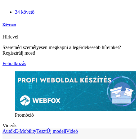
34 követő
Követem
Hírlevél
Szeretnéd személyesen megkapni a legérdekesebb híreinket?
Regisztrálj most!
Feliratkozás
Promóció
Videók
Autók
E-Mobility
Teszt
Új modell
Videó