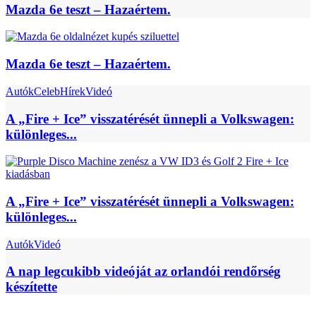
Mazda 6e teszt – Hazaértem.
Mazda 6e teszt – Hazaértem.
Autók
Celeb
Hírek
Videó
A „Fire + Ice” visszatérését ünnepli a Volkswagen:
különleges...
A „Fire + Ice” visszatérését ünnepli a Volkswagen:
különleges...
Autók
Videó
A nap legcukibb videóját az orlandói rendőrség
készítette