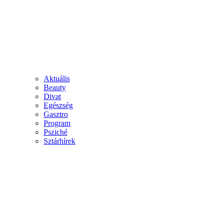
Aktuális
Beauty
Divat
Egészség
Gasztro
Program
Psziché
Sztárhírek