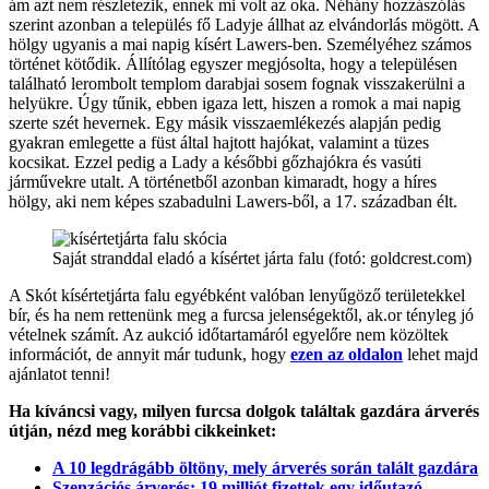
ám azt nem részletezik, ennek mi volt az oka. Néhány hozzászólás
szerint azonban a település fő Ladyje állhat az elvándorlás mögött. A
hölgy ugyanis a mai napig kísért Lawers-ben. Személyéhez számos
történet kötődik. Állítólag egyszer megjósolta, hogy a településen
található lerombolt templom darabjai sosem fognak visszakerülni a
helyükre. Úgy tűnik, ebben igaza lett, hiszen a romok a mai napig
szerte szét hevernek. Egy másik visszaemlékezés alapján pedig
gyakran emlegette a füst által hajtott hajókat, valamint a tüzes
kocsikat. Ezzel pedig a Lady a későbbi gőzhajókra és vasúti
járművekre utalt. A történetből azonban kimaradt, hogy a híres
hölgy, aki nem képes szabadulni Lawers-ből, a 17. században élt.
Saját stranddal eladó a kísértet járta falu (fotó: goldcrest.com)
A Skót kísértetjárta falu egyébként valóban lenyűgöző területekkel
bír, és ha nem rettenünk meg a furcsa jelenségektől, ak.or tényleg jó
vételnek számít. Az aukció időtartamáról egyelőre nem közöltek
információt, de annyit már tudunk, hogy
ezen az oldalon
lehet majd
ajánlatot tenni!
Ha kíváncsi vagy, milyen furcsa dolgok találtak gazdára árverés
útján, nézd meg korábbi cikkeinket:
A 10 legdrágább öltöny, mely árverés során talált gazdára
Szenzációs árverés: 19 milliót fizettek egy időutazó