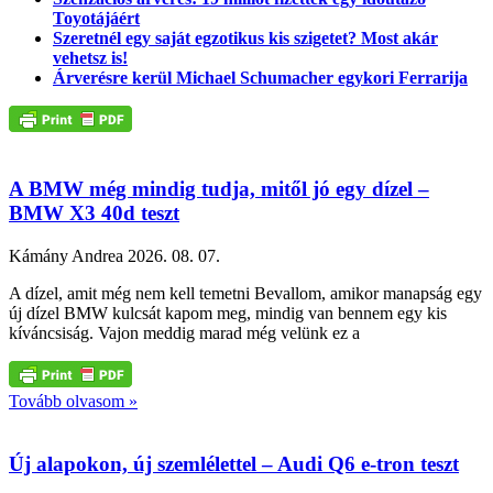
Toyotájáért
Szeretnél egy saját egzotikus kis szigetet? Most akár
vehetsz is!
Árverésre kerül Michael Schumacher egykori Ferrarija
A BMW még mindig tudja, mitől jó egy dízel –
BMW X3 40d teszt
Kámány Andrea
2026. 08. 07.
A dízel, amit még nem kell temetni Bevallom, amikor manapság egy
új dízel BMW kulcsát kapom meg, mindig van bennem egy kis
kíváncsiság. Vajon meddig marad még velünk ez a
Tovább olvasom »
Új alapokon, új szemlélettel – Audi Q6 e-tron teszt