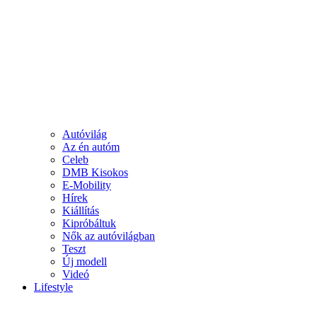
Autóvilág
Az én autóm
Celeb
DMB Kisokos
E-Mobility
Hírek
Kiállítás
Kipróbáltuk
Nők az autóvilágban
Teszt
Új modell
Videó
Lifestyle