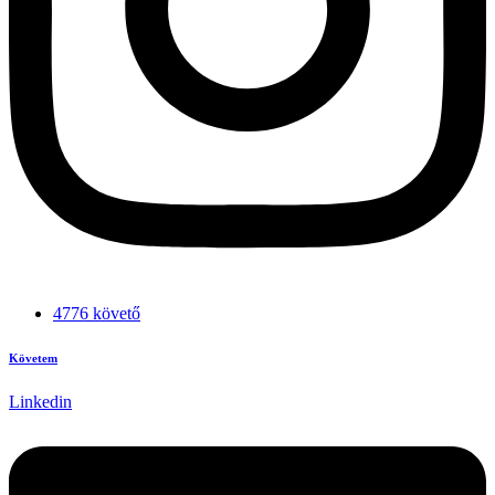
4776 követő
Követem
Linkedin