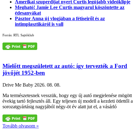
Amerikai szuperdíjat nyert Curtis legújabb videóklipje
Megható! Jamie Lee Curtis magyarul köszöntette az
édesanyákat
Pásztor Anna új vlogjában a fétiseiről és az
intimplasztikáról is vall
Forrás: RTL Sajtóklub
Mielőtt megszületett az autó: így tervezték a Ford
jövőjét 1952-ben
Drive Me Baby
2026. 08. 08.
Ma természetesnek vesszük, hogy egy új autó megjelenése mögött
évekig tartó fejlesztés áll. Egy teljesen új modell a kezdeti ötlettől a
sorozatgyártásig nagyjából négy-öt év alatt jut el, a vásárló
Tovább olvasom »