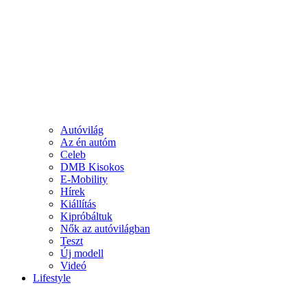
Autóvilág
Az én autóm
Celeb
DMB Kisokos
E-Mobility
Hírek
Kiállítás
Kipróbáltuk
Nők az autóvilágban
Teszt
Új modell
Videó
Lifestyle