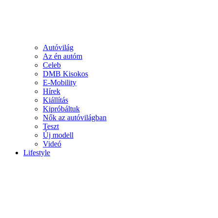
Autóvilág
Az én autóm
Celeb
DMB Kisokos
E-Mobility
Hírek
Kiállítás
Kipróbáltuk
Nők az autóvilágban
Teszt
Új modell
Videó
Lifestyle