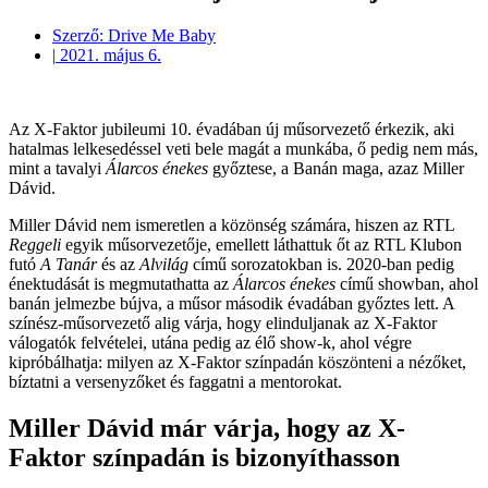
Szerző:
Drive Me Baby
|
2021. május 6.
Az X-Faktor jubileumi 10. évadában új műsorvezető érkezik, aki
hatalmas lelkesedéssel veti bele magát a munkába, ő pedig nem más,
mint a tavalyi
Álarcos énekes
győztese, a Banán maga, azaz Miller
Dávid.
Miller Dávid nem ismeretlen a közönség számára, hiszen az RTL
Reggeli
egyik műsorvezetője, emellett láthattuk őt az RTL Klubon
futó
A Tanár
és az
Alvilág
című sorozatokban is. 2020-ban pedig
énektudását is megmutathatta az
Álarcos énekes
című showban, ahol
banán jelmezbe bújva, a műsor második évadában győztes lett. A
színész-műsorvezető alig várja, hogy elinduljanak az X-Faktor
válogatók felvételei, utána pedig az élő show-k, ahol végre
kipróbálhatja: milyen az X-Faktor színpadán köszönteni a nézőket,
bíztatni a versenyzőket és faggatni a mentorokat.
Miller Dávid már várja, hogy az X-
Faktor színpadán is bizonyíthasson