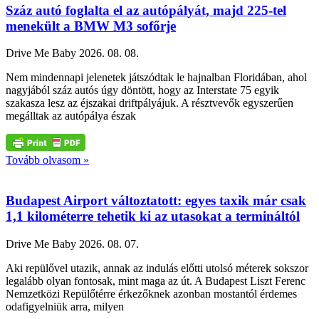
Száz autó foglalta el az autópályát, majd 225-tel
menekült a BMW M3 sofőrje
Drive Me Baby
2026. 08. 08.
Nem mindennapi jelenetek játszódtak le hajnalban Floridában, ahol
nagyjából száz autós úgy döntött, hogy az Interstate 75 egyik
szakasza lesz az éjszakai driftpályájuk. A résztvevők egyszerűen
megálltak az autópálya észak
Tovább olvasom »
Budapest Airport változtatott: egyes taxik már csak
1,1 kilométerre tehetik ki az utasokat a termináltól
Drive Me Baby
2026. 08. 07.
Aki repülővel utazik, annak az indulás előtti utolsó méterek sokszor
legalább olyan fontosak, mint maga az út. A Budapest Liszt Ferenc
Nemzetközi Repülőtérre érkezőknek azonban mostantól érdemes
odafigyelniük arra, milyen