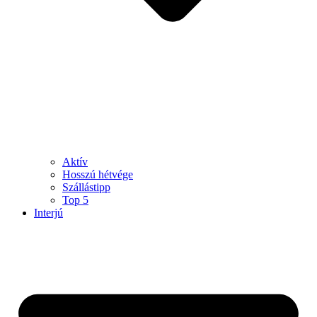
Aktív
Hosszú hétvége
Szállástipp
Top 5
Interjú