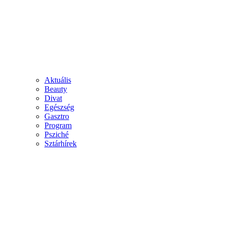
Aktuális
Beauty
Divat
Egészség
Gasztro
Program
Psziché
Sztárhírek