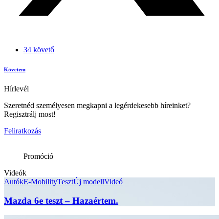
34 követő
Követem
Hírlevél
Szeretnéd személyesen megkapni a legérdekesebb híreinket?
Regisztrálj most!
Feliratkozás
Promóció
Videók
Autók
E-Mobility
Teszt
Új modell
Videó
Mazda 6e teszt – Hazaértem.