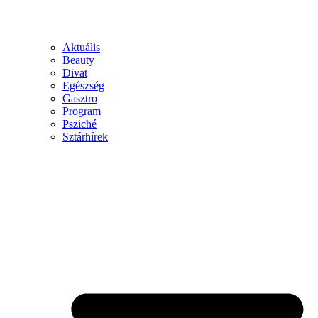
Aktuális
Beauty
Divat
Egészség
Gasztro
Program
Psziché
Sztárhírek