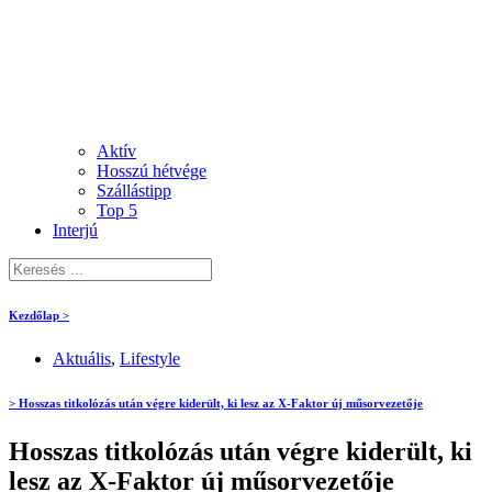
Aktív
Hosszú hétvége
Szállástipp
Top 5
Interjú
Kezdőlap >
Aktuális
,
Lifestyle
> Hosszas titkolózás után végre kiderült, ki lesz az X-Faktor új műsorvezetője
Hosszas titkolózás után végre kiderült, ki
lesz az X-Faktor új műsorvezetője