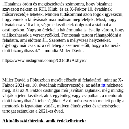
„Hatalmas öröm és megtiszteltetés számomra, hogy bizalmat
szavazott nekem az RTL Klub, és az X-Faktor 10. évadának
műsorvezetője lehetek. Minden tudásommal azon fogok igyekezni,
hogy ennek a kihívásnak maximálisan megfeleljek. Most, hogy
hivatalossá vált a hír, végre elkezdhetek dolgozni a stábbal a
castingokon. Nagyon érdekel a háttérmunka is, és alig várom, hogy
találkozhassak a versenyzőkkel. Fontosnak tartom ráhangolódni a
feladatra, ami előttem áll. Szeretem a mélyvizes helyzeteket,
úgyhogy már csak az a cél lebeg a szemem előtt, hogy a kamerák
előtt bizonyíthassak” – mondta Miller Dávid.
https://www.instagram.com/p/COddGAxhyrc/
Miller Dávid a Fókuszban mesélt először új feladatáról, mint az X-
Faktor 2021-es, 10. évadának műsorvezetője, az adást
itt
nézheted
meg. Bár az X-Faktor castingjai már javában zajlanak, még mindig
várják a jelentkezőket, akik egyénileg vagy csapatban, a mentorok
előtt bizonyíthatják tehetségüket. Az új műsorvezető mellett pedig a
mentorok is izgatottan várják, milyen élményeket és tehetségeket
tartogat számukra a 2021-es évad.
Aktuális sztárhíreink, amik érdekelhetnek: