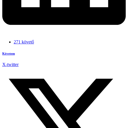
271 követő
Követem
X-twitter