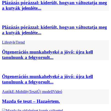
Plázázás pórázzal: kiderült, hogyan változtatja meg
a kutyák jelenléte...
Plázázás pórázzal: kiderült, hogyan változtatja meg
a kutyák jelenléte...
Lifestyle
Trend
Ötgenerációs munkahelyeké a jövő: újra kell
tanulnunk a felgyorsult...
Ötgenerációs munkahelyeké a jövő: újra kell
tanulnunk a felgyorsult...
Autók
E-Mobility
Teszt
Új modell
Videó
Mazda 6e teszt – Hazaértem.