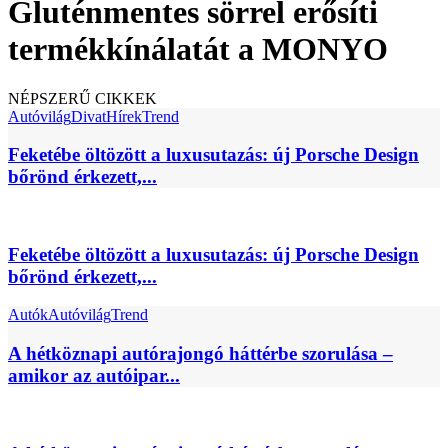
Gluténmentes sörrel erősíti
termékkínálatát a MONYO
NÉPSZERŰ CIKKEK
Autóvilág
Divat
Hírek
Trend
Feketébe öltözött a luxusutazás: új Porsche Design
bőrönd érkezett,...
Feketébe öltözött a luxusutazás: új Porsche Design
bőrönd érkezett,...
Autók
Autóvilág
Trend
A hétköznapi autórajongó háttérbe szorulása –
amikor az autóipar...