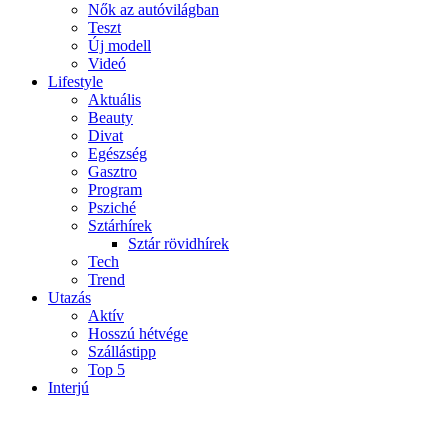
Nők az autóvilágban
Teszt
Új modell
Videó
Lifestyle
Aktuális
Beauty
Divat
Egészség
Gasztro
Program
Psziché
Sztárhírek
Sztár rövidhírek
Tech
Trend
Utazás
Aktív
Hosszú hétvége
Szállástipp
Top 5
Interjú