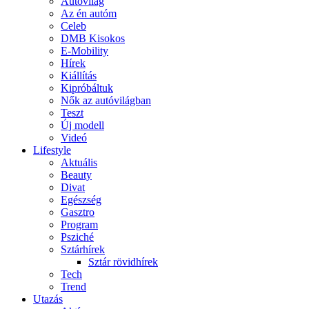
Autóvilág
Az én autóm
Celeb
DMB Kisokos
E-Mobility
Hírek
Kiállítás
Kipróbáltuk
Nők az autóvilágban
Teszt
Új modell
Videó
Lifestyle
Aktuális
Beauty
Divat
Egészség
Gasztro
Program
Psziché
Sztárhírek
Sztár rövidhírek
Tech
Trend
Utazás