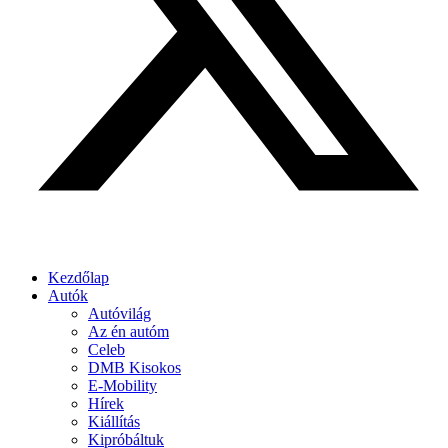
Kezdőlap
Autók
Autóvilág
Az én autóm
Celeb
DMB Kisokos
E-Mobility
Hírek
Kiállítás
Kipróbáltuk