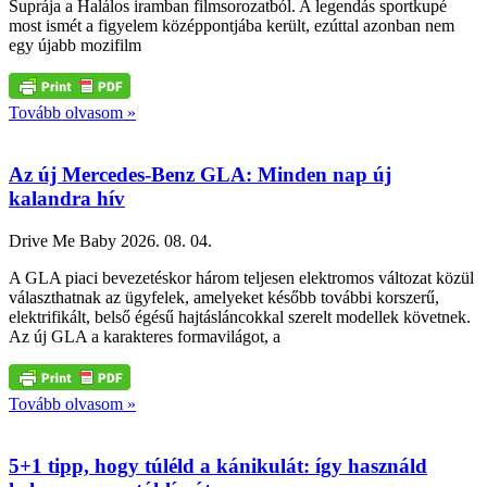
Suprája a Halálos iramban filmsorozatból. A legendás sportkupé
most ismét a figyelem középpontjába került, ezúttal azonban nem
egy újabb mozifilm
Tovább olvasom »
Az új Mercedes-Benz GLA: Minden nap új
kalandra hív
Drive Me Baby
2026. 08. 04.
A GLA piaci bevezetéskor három teljesen elektromos változat közül
választhatnak az ügyfelek, amelyeket később további korszerű,
elektrifikált, belső égésű hajtásláncokkal szerelt modellek követnek.
Az új GLA a karakteres formavilágot, a
Tovább olvasom »
5+1 tipp, hogy túléld a kánikulát: így használd