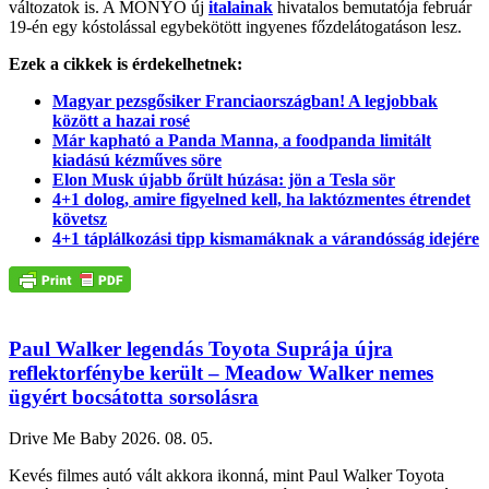
változatok is. A MONYO új
italainak
hivatalos bemutatója február
19-én egy kóstolással egybekötött ingyenes főzdelátogatáson lesz.
Ezek a cikkek is érdekelhetnek:
Magyar pezsgősiker Franciaországban! A legjobbak
között a hazai rosé
Már kapható a Panda Manna, a foodpanda limitált
kiadású kézműves söre
Elon Musk újabb őrült húzása: jön a Tesla sör
4+1 dolog, amire figyelned kell, ha laktózmentes étrendet
követsz
4+1 táplálkozási tipp kismamáknak a várandósság idejére
Paul Walker legendás Toyota Suprája újra
reflektorfénybe került – Meadow Walker nemes
ügyért bocsátotta sorsolásra
Drive Me Baby
2026. 08. 05.
Kevés filmes autó vált akkora ikonná, mint Paul Walker Toyota