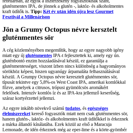
februárban, az egyik a lisztérzékeny fogyasztóknak szánt,
gluténmentes IPA, de jönnek a glutén -, laktóz- és alkoholmentes
kraft üdítők is.
Tipp:
Két év után idén újra lesz Gourmet
Fesztivál a Millenárison
Jön a Grumy Octopus névre kersztelt
gluténmentes sör
A cég közleményében megemlítik, hogy az egyre nagyobb igény
miatt egy új
gluténmentes
IPA-t fejlesztettek ki, amely egy ún.
gluténbontó enzim hozzáadásával készül, ez garantálja a
gluténmentességet, viszont ízben nincs különbség a hagyományos
sörökhöz képest, hiszen ugyanúgy árpamaláta felhasználásával
készül. A Grumpy Octopus névre keresztelt gluténmentes sör,
típusát tekintve egy 5,8%-os West Coast IPA, amerikai komlókkal
főzve, amelyek a citrusos, trópusi gyümölcsös aromákért
felelősek. Intenzív komlós íz és az IPA-kra jellemző keserűség,
száraz kortyérzettel jellemzi.
Az egyre inkább növekvő számú
tudatos
, és
egészséges
élelmiszereket
kereső fogyasztók miatt nem csak gluténmentes sör,
hanem glutén-, laktóz- és alkoholmentes kraft üdítőkkel is érkeznek
a márka állandó kínálatába. Ezek közül az első a Maracuja
Lemonade, de idén érkeznek még az eper-lime és a körte-gyömbér