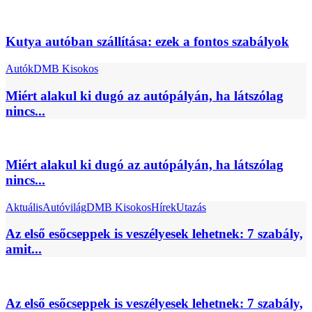
Kutya autóban szállítása: ezek a fontos szabályok
Autók
DMB Kisokos
Miért alakul ki dugó az autópályán, ha látszólag
nincs...
Miért alakul ki dugó az autópályán, ha látszólag
nincs...
Aktuális
Autóvilág
DMB Kisokos
Hírek
Utazás
Az első esőcseppek is veszélyesek lehetnek: 7 szabály,
amit...
Az első esőcseppek is veszélyesek lehetnek: 7 szabály,