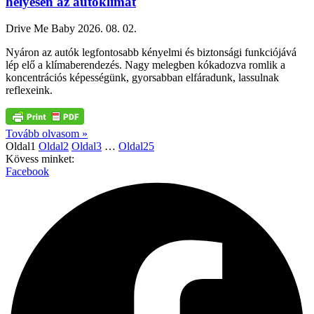
helyesen az autóklímát
Drive Me Baby
2026. 08. 02.
Nyáron az autók legfontosabb kényelmi és biztonsági funkciójává
lép elő a klímaberendezés. Nagy melegben kókadozva romlik a
koncentrációs képességünk, gyorsabban elfáradunk, lassulnak
reflexeink.
Tovább olvasom »
Oldal
1
Oldal
2
Oldal
3
…
Oldal
25
Kövess minket:
Facebook