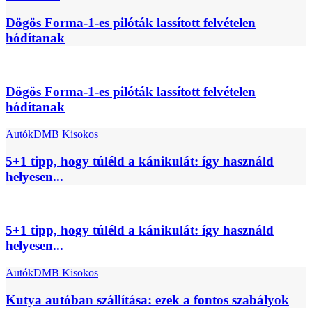
Dögös Forma-1-es pilóták lassított felvételen
hódítanak
Dögös Forma-1-es pilóták lassított felvételen
hódítanak
Autók
DMB Kisokos
5+1 tipp, hogy túléld a kánikulát: így használd
helyesen...
5+1 tipp, hogy túléld a kánikulát: így használd
helyesen...
Autók
DMB Kisokos
Kutya autóban szállítása: ezek a fontos szabályok