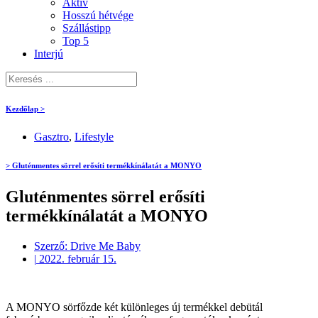
Aktív
Hosszú hétvége
Szállástipp
Top 5
Interjú
Kezdőlap >
Gasztro
,
Lifestyle
> Gluténmentes sörrel erősíti termékkínálatát a MONYO
Gluténmentes sörrel erősíti
termékkínálatát a MONYO
Szerző:
Drive Me Baby
|
2022. február 15.
A MONYO sörfőzde két különleges új termékkel debütál