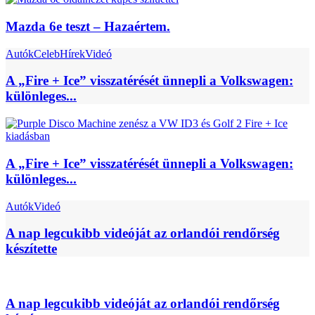
Mazda 6e teszt – Hazaértem.
Autók
Celeb
Hírek
Videó
A „Fire + Ice” visszatérését ünnepli a Volkswagen:
különleges...
A „Fire + Ice” visszatérését ünnepli a Volkswagen:
különleges...
Autók
Videó
A nap legcukibb videóját az orlandói rendőrség
készítette
A nap legcukibb videóját az orlandói rendőrség