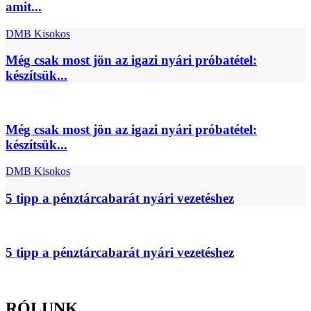
amit...
DMB Kisokos
Még csak most jön az igazi nyári próbatétel:
készítsük...
Még csak most jön az igazi nyári próbatétel:
készítsük...
DMB Kisokos
5 tipp a pénztárcabarát nyári vezetéshez
5 tipp a pénztárcabarát nyári vezetéshez
RÓLUNK