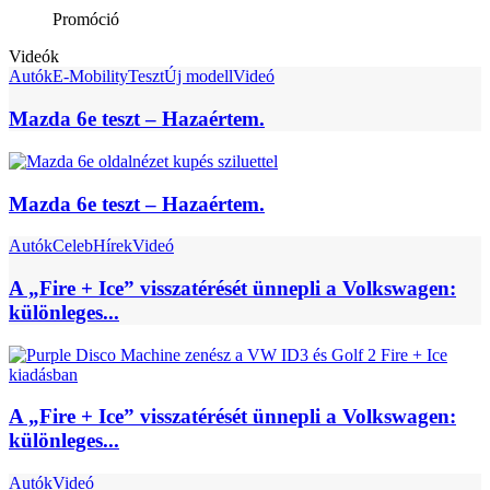
Promóció
Videók
Autók
E-Mobility
Teszt
Új modell
Videó
Mazda 6e teszt – Hazaértem.
Mazda 6e teszt – Hazaértem.
Autók
Celeb
Hírek
Videó
A „Fire + Ice” visszatérését ünnepli a Volkswagen:
különleges...
A „Fire + Ice” visszatérését ünnepli a Volkswagen:
különleges...
Autók
Videó