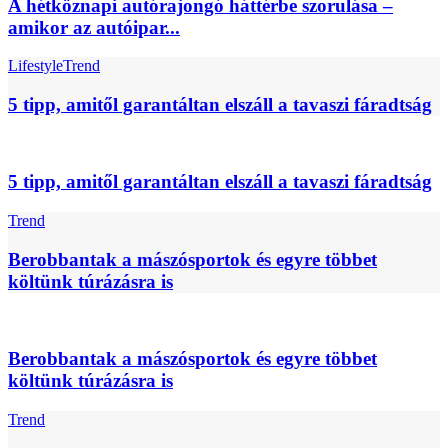
A hétköznapi autórajongó háttérbe szorulása –
amikor az autóipar...
Lifestyle
Trend
5 tipp, amitől garantáltan elszáll a tavaszi fáradtság
5 tipp, amitől garantáltan elszáll a tavaszi fáradtság
Trend
Berobbantak a mászósportok és egyre többet
költünk túrázásra is
Berobbantak a mászósportok és egyre többet
költünk túrázásra is
Trend