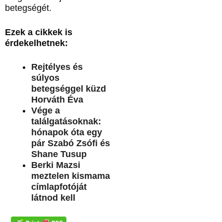
betegségét.
Ezek a cikkek is
érdekelhetnek:
Rejtélyes és
súlyos
betegséggel küzd
Horváth Éva
Vége a
találgatásoknak:
hónapok óta egy
pár Szabó Zsófi és
Shane Tusup
Berki Mazsi
meztelen kismama
címlapfotóját
látnod kell