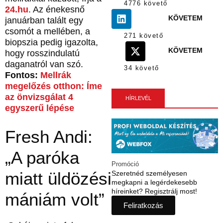
4776 követő
24.hu
. Az énekesnő
KÖVETEM
januárban talált egy
csomót a mellében, a
271 követő
biopszia pedig igazolta,
KÖVETEM
hogy rosszindulatú
daganatról van szó.
34 követő
Fontos:
Mellrák
megelőzés otthon: Íme
az önvizsgálat 4
HÍRLEVÉL
egyszerű lépése
Fresh Andi:
„A paróka
Promóció
miatt üldözési
Szeretnéd személyesen
megkapni a legérdekesebb
híreinket? Regisztrálj most!
mániám volt”
Feliratkozás