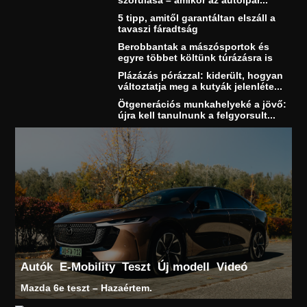
5 tipp, amitől garantáltan elszáll a
tavaszi fáradtság
Berobbantak a mászósportok és
egyre többet költünk túrázásra is
Plázázás pórázzal: kiderült, hogyan
változtatja meg a kutyák jelenléte...
Ötgenerációs munkahelyeké a jövő:
újra kell tanulnunk a felgyorsult...
Autók
E-Mobility
Teszt
Új modell
Videó
Mazda 6e teszt – Hazaértem.