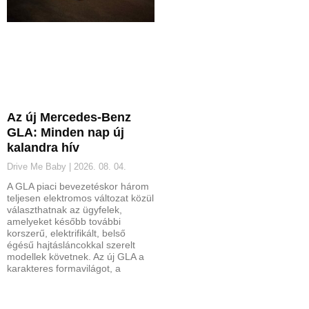
Az új Mercedes-Benz
GLA: Minden nap új
kalandra hív
Drive Me Baby
2026. 08. 04.
A GLA piaci bevezetéskor három
teljesen elektromos változat közül
választhatnak az ügyfelek,
amelyeket később további
korszerű, elektrifikált, belső
égésű hajtásláncokkal szerelt
modellek követnek. Az új GLA a
karakteres formavilágot, a