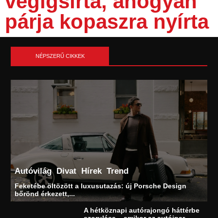
végigsírta, ahogyan
párja kopaszra nyírta
NÉPSZERŰ CIKKEK
Autóvilág
Divat
Hírek
Trend
Feketébe öltözött a luxusutazás: új Porsche Design
bőrönd érkezett,...
A hétköznapi autórajongó háttérbe
szorulása – amikor az autóipar...