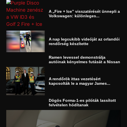
A „Fire + Ice” visszatérését ünnepli a
Volkswagen: különleges...
A nap legcukibb videóját az orlandói
rendőrség készítette
Ramen levessel demonstrálja
autóinak kényelmes futását a Nissan
A rendőrök ittas vezetésért
kapcsolták le a magyar James...
Dögös Forma-1-es pilóták lassított
felvételen hódítanak