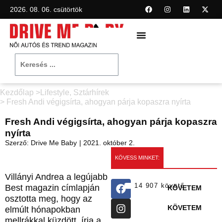
2026. 08. 06. csütörtök
Kezdőlap >
Lifestyle
,
Sztárhírek
> Fresh Andi végigsírta, ahogyan párja kopaszra nyírta
Fresh Andi végigsírta, ahogyan párja kopaszra
nyírta
Szerző:
Drive Me Baby
|
2021. október 2.
KÖVESS MINKET:
Villányi Andrea a legújabb
14 907 követő
Best magazin címlapján
KÖVETEM
osztotta meg, hogy az
KÖVETEM
elmúlt hónapokban
mellrákkal küzdött, írja a