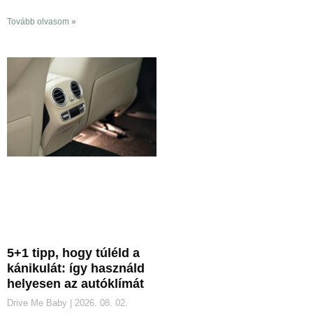
Tovább olvasom »
5+1 tipp, hogy túléld a
kánikulát: így használd
helyesen az autóklímát
Drive Me Baby
2026. 08. 02.