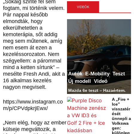
„Sokáig szinte fel sem
VIDEÓK
fogtam, mi történik velem.
Pár nappal később
elmondták, hogy
elkerülhetetlen a
kemoterápia, sőt addig
meg sem műtenek, amíg
nem esem át ezen a
kezeléssorozaton. Nem
szégyellem: a párommal
mind a ketten sírtunk” –
Autók
E-Mobility
Teszt
mesélte Fresh Andi, akit a
16 alkalmas kezelés
Új modell
Videó
nagyon megviselt.
Mazda 6e teszt – Hazaértem.
A „Fire +
https://www.instagram.co
Ice”
m/p/CPVdpkrjEwx/
visszatér
ését
ünnepli a
„Nem elég, hogy az ember
Volkswa
gen:
külseje megváltozik, a
különleg