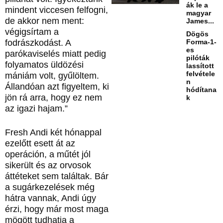
ák le a
mindent viccesen felfogni,
magyar
de akkor nem ment:
James...
végigsírtam a
Dögös
fodrászkodást. A
Forma-1-
es
parókaviselés miatt pedig
pilóták
folyamatos üldözési
lassított
felvétele
mániám volt, gyűlöltem.
n
Állandóan azt figyeltem, ki
hódítana
jön rá arra, hogy ez nem
k
az igazi hajam.”
Fresh Andi két hónappal
ezelőtt esett át az
operáción, a műtét jól
sikerült és az orvosok
áttéteket sem találtak. Bár
a sugárkezelések még
hátra vannak, Andi úgy
érzi, hogy már most maga
mögött tudhatja a