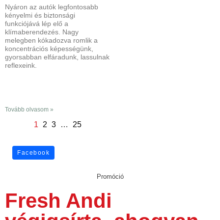
Nyáron az autók legfontosabb
kényelmi és biztonsági
funkciójává lép elő a
klímaberendezés. Nagy
melegben kókadozva romlik a
koncentrációs képességünk,
gyorsabban elfáradunk, lassulnak
reflexeink.
Tovább olvasom »
1
2
3
…
25
Facebook
Promóció
Fresh Andi