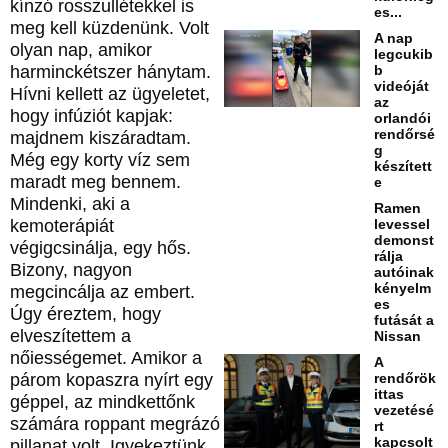
kínzó rosszullétekkel is
es...
meg kell küzdenünk. Volt
A nap
olyan nap, amikor
legcukib
harminckétszer hánytam.
b
videóját
Hívni kellett az ügyeletet,
az
hogy infúziót kapjak:
orlandói
rendőrsé
majdnem kiszáradtam.
g
Még egy korty víz sem
készített
maradt meg bennem.
e
Mindenki, aki a
Ramen
kemoterápiát
levessel
demonst
végigcsinálja, egy hős.
rálja
Bizony, nagyon
autóinak
kényelm
megcincálja az embert.
es
Úgy éreztem, hogy
futását a
elveszítettem a
Nissan
nőiességemet. Amikor a
A
párom kopaszra nyírt egy
rendőrök
ittas
géppel, az mindkettőnk
vezetésé
számára roppant megrázó
rt
kapcsolt
pillanat volt. Igyekeztünk