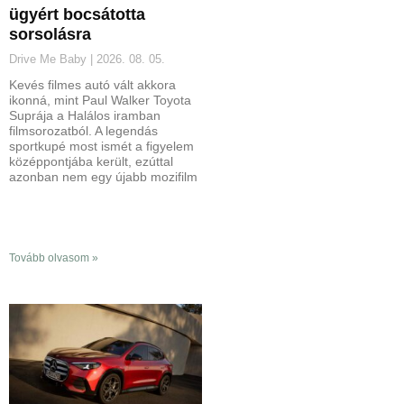
ügyért bocsátotta
sorsolásra
Drive Me Baby
2026. 08. 05.
Kevés filmes autó vált akkora
ikonná, mint Paul Walker Toyota
Suprája a Halálos iramban
filmsorozatból. A legendás
sportkupé most ismét a figyelem
középpontjába került, ezúttal
azonban nem egy újabb mozifilm
Tovább olvasom »