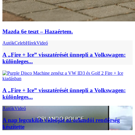
Mazda 6e teszt – Hazaértem.
Autók
Celeb
Hírek
Videó
A „Fire + Ice” visszatérését ünnepli a Volkswagen:
különleges...
A „Fire + Ice” visszatérését ünnepli a Volkswagen:
különleges...
Autók
Videó
A nap legcukibb videóját az orlandói rendőrség
készítette