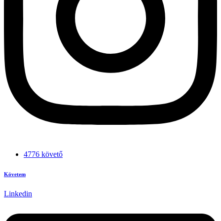
4776 követő
Követem
Linkedin