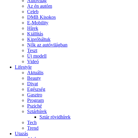
Autóvilág
Az én autóm
Celeb
DMB Kisokos
E-Mobility
Hírek
Kiállítás
Kipróbáltuk
Nők az autóvilágban
Teszt
Új modell
Videó
Lifestyle
Aktuális
Beauty
Divat
Egészség
Gasztro
Program
Psziché
Sztárhírek
Sztár rövidhírek
Tech
Trend
Utazás