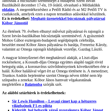
Jánosnak a búcsúztató szentmiséjét a budapesti Szent István
Bazilikából december 17-én, 19 órától, olvasható a Médiaklikk
oldalán
. A megemlékezéshez a Petőfi Rádió és az M2 Petőfi TV is
csatlakozik, amelyek ezen a napon tematikus adásokkal készülnek.
Ez is érdekelhet:
Megható üzenetekkel búcsúznak pályatársai
Kóbor Jánostól
Az életének 79. évében elhunyt művészt pályatársai és rajongói a
Szent István-bazilikában búcsúztatják szentmisével. A gyászmisét
Mohos Gábor esztergom-budapesti segédpüspök celebrálja,
beszédet mond Kóbor János pályatársa és barátja, Frenreisz Károly,
valamint az Omega rajongói klubjának vezetője, Gazdag László.
A magyar könnyűzenei élet meghatározó alakját, a Liszt-díjas
rockénekest, a Kossuth-díjas Omega együttes alapító tagját rövid
betegség után, a koronavírus szövődményeinek következtében érte a
halál. Kóbor halálával véget ért az Omega története is. A menedzser,
Trunkos András bejelentése szerint Omega néven többé nem lép
színpadra a zenekar. Kóbor János hamvait végakaratának
megfelelően a
Balatonba
szórják szét.
Az alábbi sztárhírek is érdekelhetnek:
Sir Lewis Hamilton – Lovagi címet kap a hétszeres
világbajnok F1-es pilóta
Kiderült, hol helyezik végső nyugalomra Kóbor Jánost