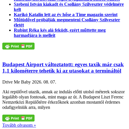
Szebeni István kiakadt és Csollány Szilveszter védelmére
kelt
Karikó Katalin lett az év hőse a Time magazin szerint
Műtüdővel próbálják megmenteni Csollány Szilveszter
életét
Rubint Réka kés alá feküdt, ezért műttette meg
harmadjára is melleit
Budapest Airport változtatott: egyes taxik már csak
1,1 kilométerre tehetik ki az utasokat a termináltól
Drive Me Baby
2026. 08. 07.
Aki repülővel utazik, annak az indulás előtti utolsó méterek sokszor
legalább olyan fontosak, mint maga az út. A Budapest Liszt Ferenc
Nemzetközi Repülőtérre érkezőknek azonban mostantól érdemes
odafigyelniük arra, milyen
Tovább olvasom »