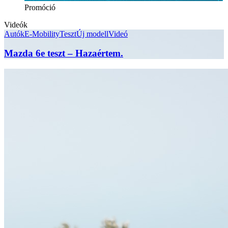
Promóció
Videók
Autók
E-Mobility
Teszt
Új modell
Videó
Mazda 6e teszt – Hazaértem.