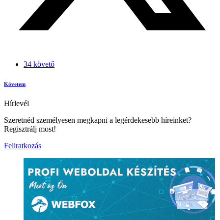
34 követő
Követem
Hírlevél
Szeretnéd személyesen megkapni a legérdekesebb híreinket?
Regisztrálj most!
Feliratkozás