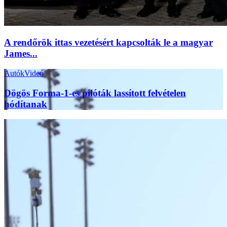
A rendőrök ittas vezetésért kapcsolták le a magyar
James...
Autók
Videó
Dögös Forma-1-es pilóták lassított felvételen
hódítanak