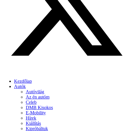
Kezdőlap
Autók
Autóvilág
Az én autóm
Celeb
DMB Kisokos
E-Mobility
Hírek
Kiállítás
Kipróbáltuk