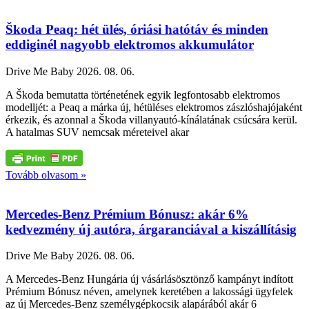
Škoda Peaq: hét ülés, óriási hatótáv és minden
eddiginél nagyobb elektromos akkumulátor
Drive Me Baby
2026. 08. 06.
A Škoda bemutatta történetének egyik legfontosabb elektromos
modelljét: a Peaq a márka új, hétüléses elektromos zászlóshajójaként
érkezik, és azonnal a Škoda villanyautó-kínálatának csúcsára kerül.
A hatalmas SUV nemcsak méreteivel akar
Tovább olvasom »
Mercedes-Benz Prémium Bónusz: akár 6%
kedvezmény új autóra, árgaranciával a kiszállításig
Drive Me Baby
2026. 08. 06.
A Mercedes-Benz Hungária új vásárlásösztönző kampányt indított
Prémium Bónusz néven, amelynek keretében a lakossági ügyfelek
az új Mercedes-Benz személygépkocsik alapárából akár 6