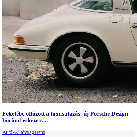
Feketébe öltözött a luxusutazás: új Porsche Design
bőrönd érkezett,...
Autók
Autóvilág
Trend