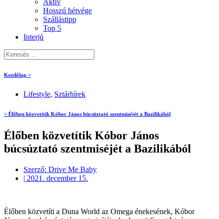
Aktív
Hosszú hétvége
Szállástipp
Top 5
Interjú
Kezdőlap >
Lifestyle
,
Sztárhírek
> Élőben közvetítik Kóbor János búcsúztató szentmiséjét a Bazilikából
Élőben közvetítik Kóbor János
búcsúztató szentmiséjét a Bazilikából
Szerző:
Drive Me Baby
|
2021. december 15.
Élőben közvetíti a Duna World az Omega énekesének, Kóbor