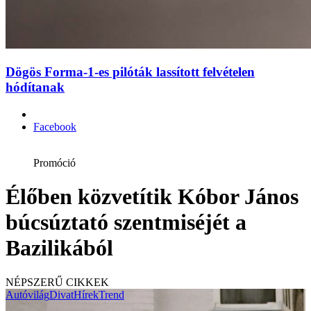
Dögös Forma-1-es pilóták lassított felvételen
hódítanak
Facebook
Promóció
Élőben közvetítik Kóbor János
búcsúztató szentmiséjét a
Bazilikából
NÉPSZERŰ CIKKEK
Autóvilág
Divat
Hírek
Trend