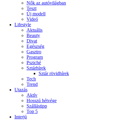
Nők az autóvilágban
Teszt
Új modell
Videó
Lifestyle
Aktuális
Beauty
Divat
Egészség
Gasztro
Program
Psziché
Sztárhírek
Sztár rövidhírek
Tech
Trend
Utazás
Aktív
Hosszú hétvége
Szállástipp
Top 5
Interjú