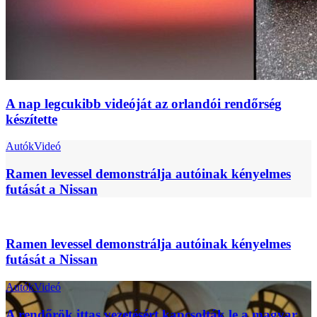
A nap legcukibb videóját az orlandói rendőrség
készítette
Autók
Videó
Ramen levessel demonstrálja autóinak kényelmes
futását a Nissan
Ramen levessel demonstrálja autóinak kényelmes
futását a Nissan
Autók
Videó
A rendőrök ittas vezetésért kapcsolták le a magyar