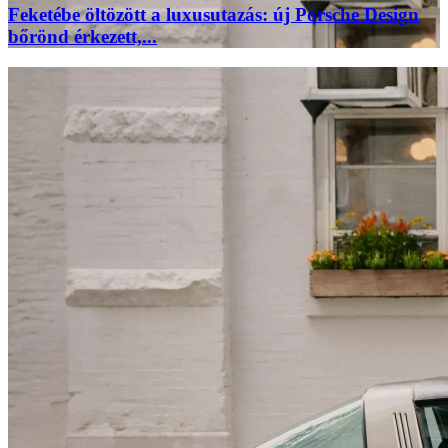
Feketébe öltözött a luxusutazás: új Porsche Design
bőrönd érkezett,...