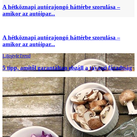
A hétköznapi autórajongó háttérbe szorulása –
amikor az autóipar...
A hétköznapi autórajongó háttérbe szorulása –
amikor az autóipar...
Lifestyle
Trend
5 tipp, amitől garantáltan elszáll a tavaszi fáradtság