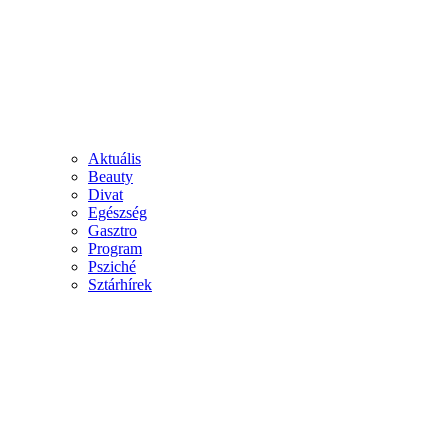
Aktuális
Beauty
Divat
Egészség
Gasztro
Program
Psziché
Sztárhírek