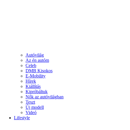
Autóvilág
Az én autóm
Celeb
DMB Kisokos
E-Mobility
Hírek
Kiállítás
Kipróbáltuk
Nők az autóvilágban
Teszt
Új modell
Videó
Lifestyle