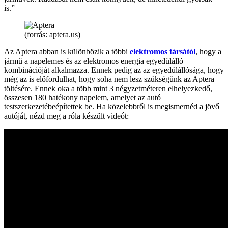
is.”
(forrás: aptera.us)
Az Aptera abban is különbözik a többi
elektromos társától
, hogy a
jármű a napelemes és az elektromos energia egyedülálló
kombinációját alkalmazza. Ennek pedig az az egyedülállósága, hogy
még az is előfordulhat, hogy soha nem lesz szükségünk az Aptera
töltésére. Ennek oka a több mint 3 négyzetméteren elhelyezkedő,
összesen 180 hatékony napelem, amelyet az autó
testszerkezetébeépítettek be. Ha közelebbről is megismernéd a jövő
autóját, nézd meg a róla készült videót: