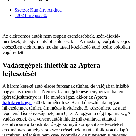
Szerző:
Kámány Andrea
|
2021. május 30.
Az elektromos autók nem csupán csendesebbek, szén-dioxid-
mentesek, de egyre inkább stílusosak is. A mostani, legújabb, teljes
egészében elektromos meghajtással közlekedő autó pedig pokolian
vagány lett.
Vadászgépek ihlették az Aptera
fejlesztését
A három kerekű autó elsőre furcsának tűnhet, de valójában inkább
nagyon is menő lett. Nemcsak a megjelenése lenyűgöző, hanem
ígért teljesítménye is. Ha minden igaz, akkor az Aptera
hatótávolsága
1600 kilométer lesz. Az elképesztő adat ugyan
hihetetlennek tűnhet, ám mégis kivitelezhető, köszönhető az autó
légellenállási tényezőjének, ami 0,13. Ahogyan a cég fogalmaz: „A
vadászgépek és a versenyautók ihlette műgyantával átitatott
szendvicsmag-konstrukció egy könnyű kompozit szerkezeteket
eredményez, amelyek sokszor erősebbek, mint a tipikus acélalapú
járművek. Ráadásul nem csak könnyűek, de hihetetlenül gyorsak