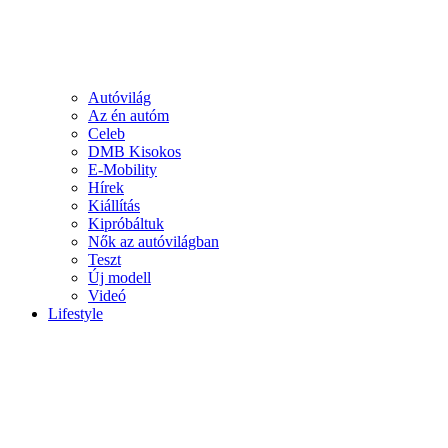
Autóvilág
Az én autóm
Celeb
DMB Kisokos
E-Mobility
Hírek
Kiállítás
Kipróbáltuk
Nők az autóvilágban
Teszt
Új modell
Videó
Lifestyle