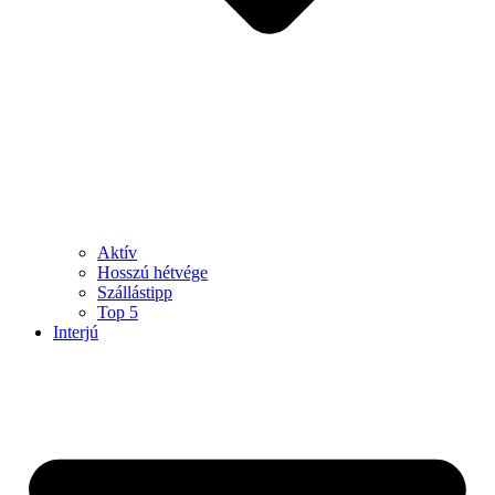
Aktív
Hosszú hétvége
Szállástipp
Top 5
Interjú