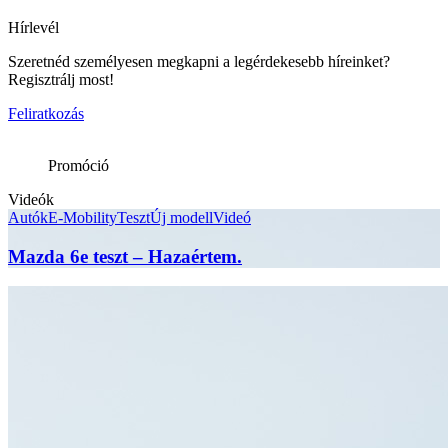
Hírlevél
Szeretnéd személyesen megkapni a legérdekesebb híreinket?
Regisztrálj most!
Feliratkozás
Promóció
Videók
Autók
E-Mobility
Teszt
Új modell
Videó
Mazda 6e teszt – Hazaértem.