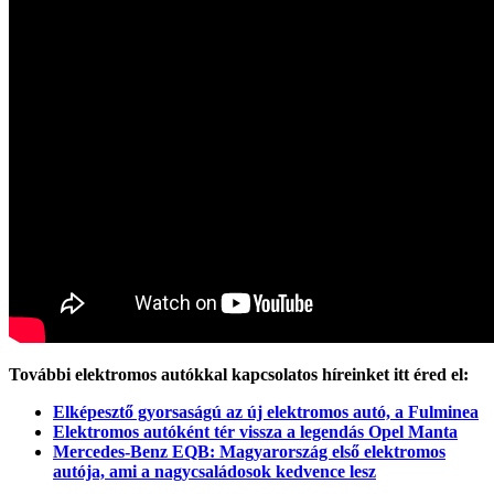
További elektromos autókkal kapcsolatos híreinket itt éred el:
Elképesztő gyorsaságú az új elektromos autó, a Fulminea
Elektromos autóként tér vissza a legendás Opel Manta
Mercedes-Benz EQB: Magyarország első elektromos
autója, ami a nagycsaládosok kedvence lesz