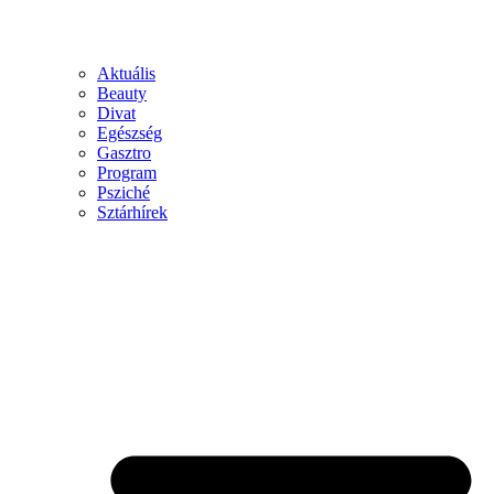
Aktuális
Beauty
Divat
Egészség
Gasztro
Program
Psziché
Sztárhírek