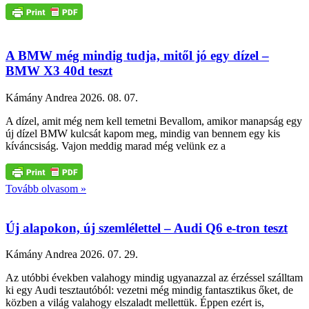
A BMW még mindig tudja, mitől jó egy dízel –
BMW X3 40d teszt
Kámány Andrea
2026. 08. 07.
A dízel, amit még nem kell temetni Bevallom, amikor manapság egy
új dízel BMW kulcsát kapom meg, mindig van bennem egy kis
kíváncsiság. Vajon meddig marad még velünk ez a
Tovább olvasom »
Új alapokon, új szemlélettel – Audi Q6 e-tron teszt
Kámány Andrea
2026. 07. 29.
Az utóbbi években valahogy mindig ugyanazzal az érzéssel szálltam
ki egy Audi tesztautóból: vezetni még mindig fantasztikus őket, de
közben a világ valahogy elszaladt mellettük. Éppen ezért is,