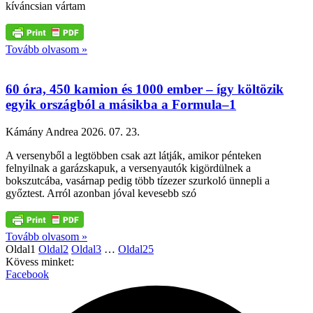
kíváncsian vártam
Tovább olvasom »
60 óra, 450 kamion és 1000 ember – így költözik
egyik országból a másikba a Formula–1
Kámány Andrea
2026. 07. 23.
A versenyből a legtöbben csak azt látják, amikor pénteken
felnyilnak a garázskapuk, a versenyautók kigördülnek a
bokszutcába, vasárnap pedig több tízezer szurkoló ünnepli a
győztest. Arról azonban jóval kevesebb szó
Tovább olvasom »
Oldal
1
Oldal
2
Oldal
3
…
Oldal
25
Kövess minket:
Facebook