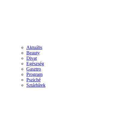
Aktuális
Beauty
Divat
Egészség
Gasztro
Program
Psziché
Sztárhírek