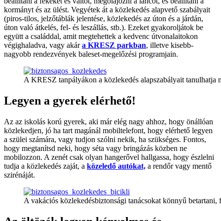
beállítani a fékeket és váltót, megolajozni a láncot, és beállítani a
kormányt és az ülést. Vegyétek át a közlekedés alapvető szabályait
(piros-tilos, jelzőtáblák jelentése, közlekedés az úton és a járdán,
úton való átkelés, fel- és leszállás, stb.). Ezeket gyakoroljátok be
együtt a családdal, amit megtehettek a kedvenc útvonalaitokon
végighaladva, vagy akár
a KRESZ parkban
, illetve kisebb-
nagyobb rendezvények baleset-megelőzési programjain.
A KRESZ tanpályákon a közlekedés alapszabályait tanulhatja m
Legyen a gyerek elérhető!
Az az iskolás korú gyerek, aki már elég nagy ahhoz, hogy önállóan
közlekedjen, jó ha tart magánál mobiltelefont, hogy elérhető legyen
a szülei számára, vagy tudjon szólni nekik, ha szükséges. Fontos,
hogy megtanítsd neki, hogy séta vagy bringázás közben ne
mobilozzon. A zenét csak olyan hangerővel hallgassa, hogy észlelni
tudja a közlekedés zaját, a
közeledő autókat,
a rendőr vagy mentő
szirénáját.
A vakációs közlekedésbiztonsági tanácsokat könnyű betartani, 