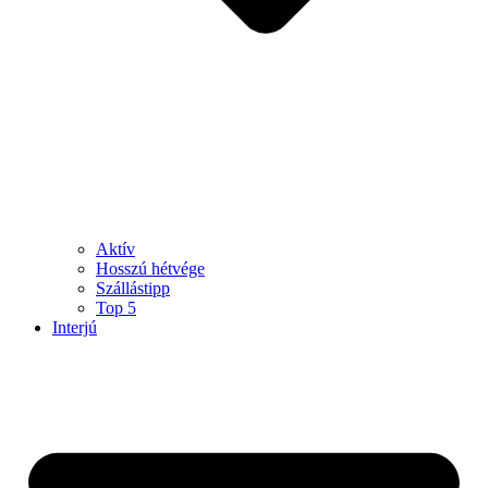
Aktív
Hosszú hétvége
Szállástipp
Top 5
Interjú