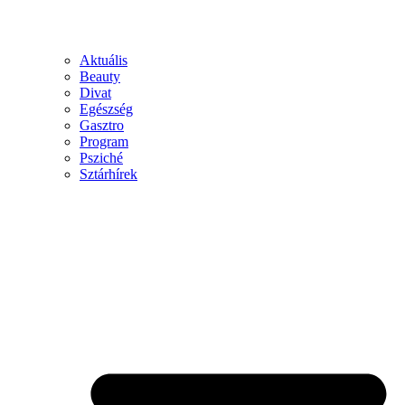
Aktuális
Beauty
Divat
Egészség
Gasztro
Program
Psziché
Sztárhírek