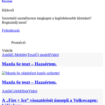
Követem
Hírlevél
Szeretnéd személyesen megkapni a legérdekesebb híreinket?
Regisztrálj most!
Feliratkozás
Promóció
Videók
Autók
E-Mobility
Teszt
Új modell
Videó
Mazda 6e teszt – Hazaértem.
Mazda 6e teszt – Hazaértem.
Autók
Celeb
Hírek
Videó
A „Fire + Ice” visszatérését ünnepli a Volkswagen: