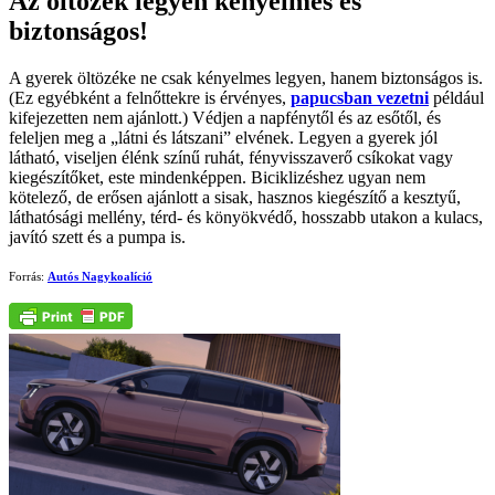
Az öltözék legyen kényelmes és
biztonságos!
A gyerek öltözéke ne csak kényelmes legyen, hanem biztonságos is.
(Ez egyébként a felnőttekre is érvényes,
papucsban vezetni
például
kifejezetten nem ajánlott.) Védjen a napfénytől és az esőtől, és
feleljen meg a „látni és látszani” elvének. Legyen a gyerek jól
látható, viseljen élénk színű ruhát, fényvisszaverő csíkokat vagy
kiegészítőket, este mindenképpen. Biciklizéshez ugyan nem
kötelező, de erősen ajánlott a sisak, hasznos kiegészítő a kesztyű,
láthatósági mellény, térd- és könyökvédő, hosszabb utakon a kulacs,
javító szett és a pumpa is.
Forrás:
Autós Nagykoalíció