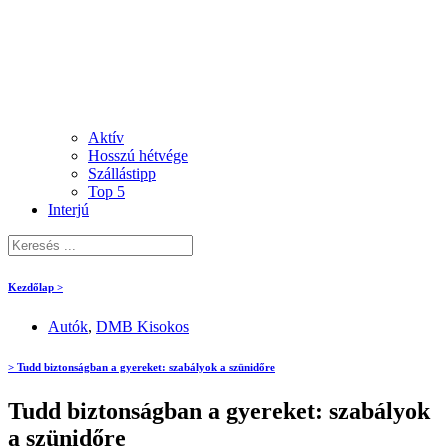
Aktív
Hosszú hétvége
Szállástipp
Top 5
Interjú
Kezdőlap >
Autók
,
DMB Kisokos
> Tudd biztonságban a gyereket: szabályok a szünidőre
Tudd biztonságban a gyereket: szabályok
a szünidőre