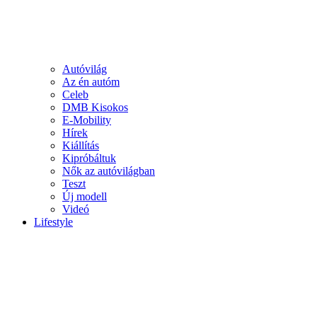
Autóvilág
Az én autóm
Celeb
DMB Kisokos
E-Mobility
Hírek
Kiállítás
Kipróbáltuk
Nők az autóvilágban
Teszt
Új modell
Videó
Lifestyle