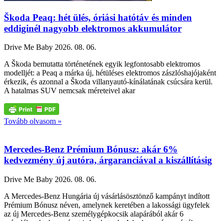
Škoda Peaq: hét ülés, óriási hatótáv és minden
eddiginél nagyobb elektromos akkumulátor
Drive Me Baby
2026. 08. 06.
A Škoda bemutatta történetének egyik legfontosabb elektromos
modelljét: a Peaq a márka új, hétüléses elektromos zászlóshajójaként
érkezik, és azonnal a Škoda villanyautó-kínálatának csúcsára kerül.
A hatalmas SUV nemcsak méreteivel akar
Tovább olvasom »
Mercedes-Benz Prémium Bónusz: akár 6%
kedvezmény új autóra, árgaranciával a kiszállításig
Drive Me Baby
2026. 08. 06.
A Mercedes-Benz Hungária új vásárlásösztönző kampányt indított
Prémium Bónusz néven, amelynek keretében a lakossági ügyfelek
az új Mercedes-Benz személygépkocsik alapárából akár 6