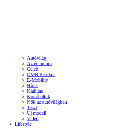
Autóvilág
Az én autóm
Celeb
DMB Kisokos
E-Mobility
Hírek
Kiállítás
Kipróbáltuk
Nők az autóvilágban
Teszt
Új modell
Videó
Lifestyle