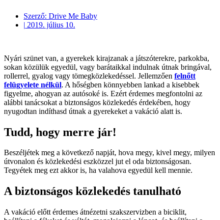
Szerző:
Drive Me Baby
|
2019. július 10.
Nyári szünet van, a gyerekek kirajzanak a játszóterekre, parkokba,
sokan közülük egyedül, vagy barátaikkal indulnak útnak bringával,
rollerrel, gyalog vagy tömegközlekedéssel. Jellemzően
felnőtt
felügyelete nélkül
. A hőségben könnyebben lankad a kisebbek
figyelme, ahogyan az autósoké is. Ezért érdemes megfontolni az
alábbi tanácsokat a biztonságos közlekedés érdekében, hogy
nyugodtan indíthasd útnak a gyerekeket a vakáció alatt is.
Tudd, hogy merre jár!
Beszéljétek meg a következő napját, hova megy, kivel megy, milyen
útvonalon és közlekedési eszközzel jut el oda biztonságosan.
Tegyétek meg ezt akkor is, ha valahova egyedül kell mennie.
A biztonságos közlekedés tanulható
A vakáció előtt érdemes átnézetni szakszervizben a biciklit,