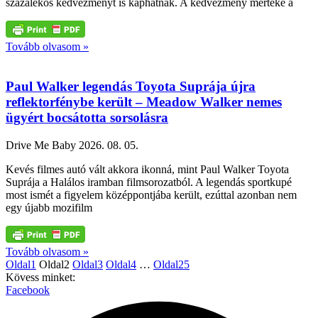
százalékos kedvezményt is kaphatnak. A kedvezmény mértéke a
Tovább olvasom »
Paul Walker legendás Toyota Suprája újra
reflektorfénybe került – Meadow Walker nemes
ügyért bocsátotta sorsolásra
Drive Me Baby
2026. 08. 05.
Kevés filmes autó vált akkora ikonná, mint Paul Walker Toyota
Suprája a Halálos iramban filmsorozatból. A legendás sportkupé
most ismét a figyelem középpontjába került, ezúttal azonban nem
egy újabb mozifilm
Tovább olvasom »
Oldal
1
Oldal
2
Oldal
3
Oldal
4
…
Oldal
25
Kövess minket:
Facebook