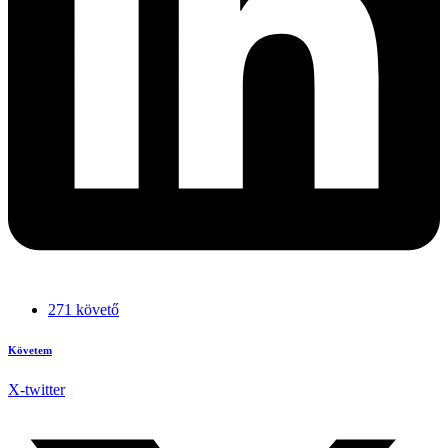
271 követő
Követem
X-twitter