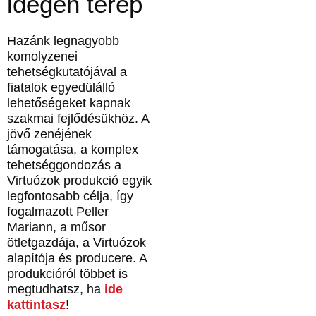
idegen terep
Hazánk legnagyobb
komolyzenei
tehetségkutatójával a
fiatalok egyedülálló
lehetőségeket kapnak
szakmai fejlődésükhöz. A
jövő zenéjének
támogatása, a komplex
tehetséggondozás a
Virtuózok produkció egyik
legfontosabb célja, így
fogalmazott Peller
Mariann, a műsor
ötletgazdája, a Virtuózok
alapítója és producere. A
produkcióról többet is
megtudhatsz, ha
ide
kattintasz
!