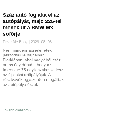
Száz autó foglalta el az
autópályát, majd 225-tel
menekült a BMW M3
sofőrje
Drive Me Baby
2026. 08. 08.
Nem mindennapi jelenetek
játszódtak le hajnalban
Floridában, ahol nagyjából száz
autós úgy döntött, hogy az
Interstate 75 egyik szakasza lesz
az éjszakai driftpályájuk. A
résztvevők egyszerűen megálltak
az autópálya észak
Tovább olvasom »