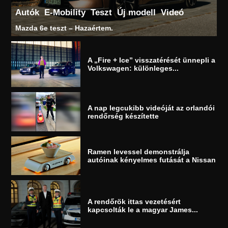
Autók
E-Mobility
Teszt
Új modell
Videó
Mazda 6e teszt – Hazaértem.
A „Fire + Ice” visszatérését ünnepli a
Volkswagen: különleges...
A nap legcukibb videóját az orlandói
rendőrség készítette
Ramen levessel demonstrálja
autóinak kényelmes futását a Nissan
A rendőrök ittas vezetésért
kapcsolták le a magyar James...