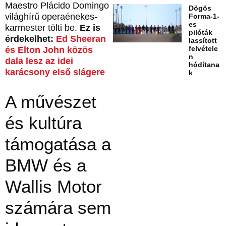
Maestro Plácido Domingo
Dögös
világhírű operaénekes-
Forma-1-
es
karmester tölti be.
Ez is
pilóták
érdekelhet:
Ed Sheeran
lassított
felvétele
és Elton John közös
n
dala lesz az idei
hódítana
karácsony első slágere
k
A művészet
és kultúra
támogatása a
BMW és a
Wallis Motor
számára sem