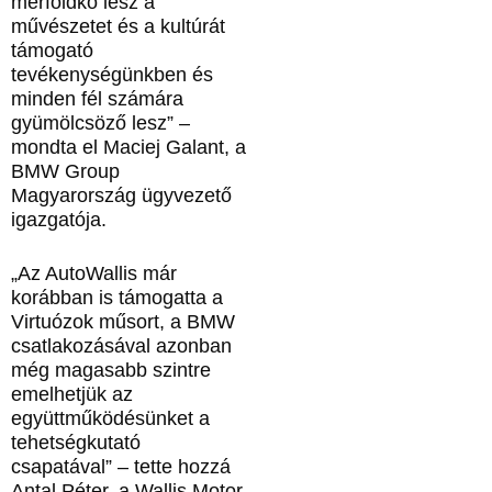
mérföldkő lesz a
művészetet és a kultúrát
támogató
tevékenységünkben és
minden fél számára
gyümölcsöző lesz” –
mondta el Maciej Galant, a
BMW Group
Magyarország ügyvezető
igazgatója.
„Az AutoWallis már
korábban is támogatta a
Virtuózok műsort, a BMW
csatlakozásával azonban
még magasabb szintre
emelhetjük az
együttműködésünket a
tehetségkutató
csapatával” – tette hozzá
Antal Péter, a Wallis Motor