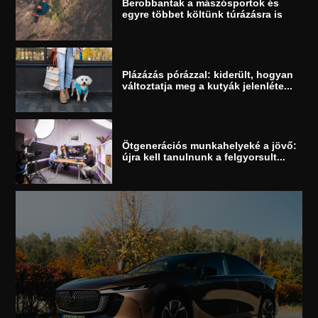
Berobbantak a mászósportok és
egyre többet költünk túrázásra is
Plázázás pórázzal: kiderült, hogyan
változtatja meg a kutyák jelenléte...
Ötgenerációs munkahelyeké a jövő:
újra kell tanulnunk a felgyorsult...