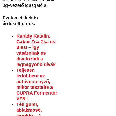
ügyvezető igazgatója.
Ezek a cikkek is
érdekelhetnek:
Karády Katalin,
Gábor Zsa Zsa és
Sissi – Így
vásároltak és
divatoztak a
legnagyobb dívák
Teljesen
ledöbbent az
autóversenyző,
mikor tesztelte a
CUPRA Formentor
VZ5-t
Téli gumi,
ablakmosó,
jégoldó – A