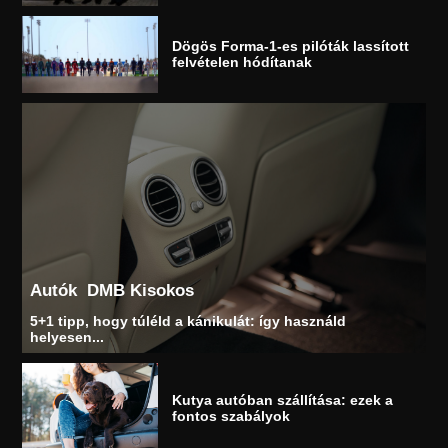
Dögös Forma-1-es pilóták lassított
felvételen hódítanak
Autók
DMB Kisokos
5+1 tipp, hogy túléld a kánikulát: így használd
helyesen...
Kutya autóban szállítása: ezek a
fontos szabályok