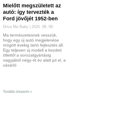
Mielőtt megszületett az
autó: így tervezték a
Ford jövőjét 1952-ben
Drive Me Baby
2026. 08. 08.
Ma természetesnek vesszük,
hogy egy új autó megjelenése
mögött évekig tartó fejlesztés áll.
Egy teljesen új modell a kezdeti
ötlettől a sorozatgyártásig
nagyjából négy-öt év alatt jut el, a
vásárló
Tovább olvasom »