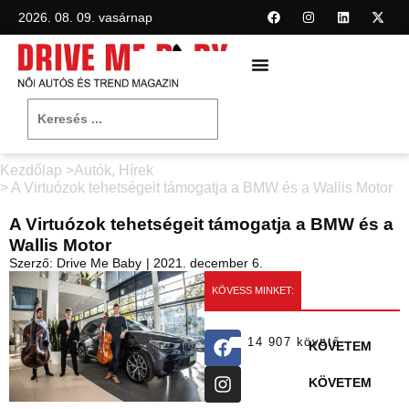
2026. 08. 09. vasárnap
Kezdőlap >
Autók
,
Hírek
> A Virtuózok tehetségeit támogatja a BMW és a Wallis Motor
A Virtuózok tehetségeit támogatja a BMW és a
Wallis Motor
Szerző:
Drive Me Baby
|
2021. december 6.
KÖVESS MINKET:
14 907 követő
KÖVETEM
KÖVETEM