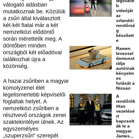
legcukib
válogató adásban
b
videóját
mutatkoznak be. Közülük
az
a zsűri által kiválasztott
orlandói
két-két fiatal már a két
rendőrsé
g
nemzetközi elődöntő
készített
során mérettetik meg. A
e
döntőben minden
Ramen
országból két előadóval
levessel
demonst
találkozhat újra a
rálja
közönség.
autóinak
kényelm
es
A hazai zsűriben a magyar
futását a
komolyzenei élet
Nissan
legelismertebb képviselői
A
foglaltak helyet. A
rendőrök
ittas
nemzetközi zsűriben a
vezetésé
résztvevő országok zenei
rt
kapcsolt
szaktekintélyei ülnek. Az
ák le a
egyszemélyes
magyar
„szuperzsűri” szerepét
James...