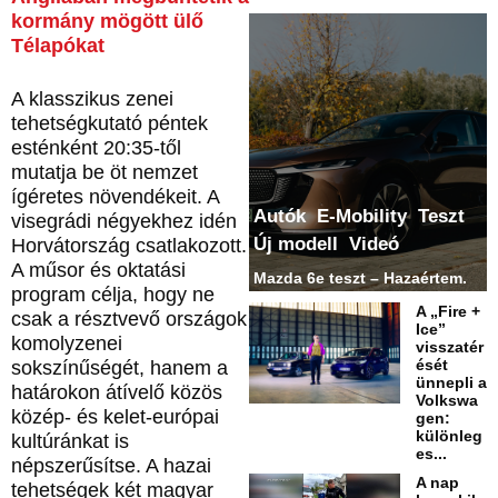
kormány mögött ülő
Télapókat
A klasszikus zenei
tehetségkutató péntek
esténként 20:35-től
mutatja be öt nemzet
ígéretes növendékeit. A
Autók
E-Mobility
Teszt
visegrádi négyekhez idén
Új modell
Videó
Horvátország csatlakozott.
A műsor és oktatási
Mazda 6e teszt – Hazaértem.
program célja, hogy ne
A „Fire +
csak a résztvevő országok
Ice”
komolyzenei
visszatér
ését
sokszínűségét, hanem a
ünnepli a
határokon átívelő közös
Volkswa
közép- és kelet-európai
gen:
különleg
kultúránkat is
es...
népszerűsítse. A hazai
A nap
tehetségek két magyar