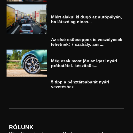
Miért alakul ki dugó az autópályán,
ha látszólag nincs...
Az első esőcseppek is veszélyesek
lehetnek: 7 szabály, amit...
Még csak most jön az igazi nyári
próbatétel: készítsük...
5 tipp a pénztárcabarát nyári
vezetéshez
RÓLUNK