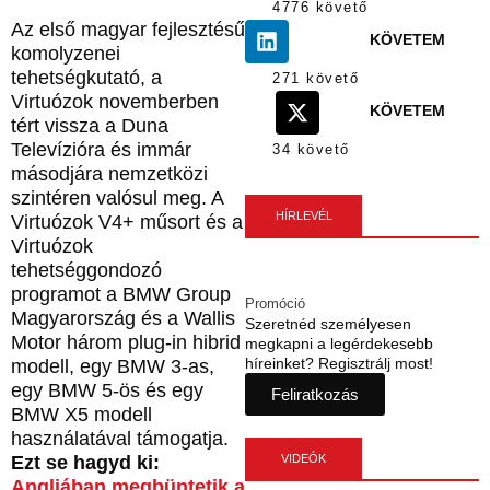
4776 követő
Az első magyar fejlesztésű
KÖVETEM
komolyzenei
tehetségkutató, a
271 követő
Virtuózok novemberben
KÖVETEM
tért vissza a Duna
Televízióra és immár
34 követő
másodjára nemzetközi
szintéren valósul meg. A
HÍRLEVÉL
Virtuózok V4+ műsort és a
Virtuózok
tehetséggondozó
programot a BMW Group
Promóció
Magyarország és a Wallis
Szeretnéd személyesen
Motor három plug-in hibrid
megkapni a legérdekesebb
híreinket? Regisztrálj most!
modell, egy BMW 3-as,
egy BMW 5-ös és egy
Feliratkozás
BMW X5 modell
használatával támogatja.
Ezt se hagyd ki:
VIDEÓK
Angliában megbüntetik a