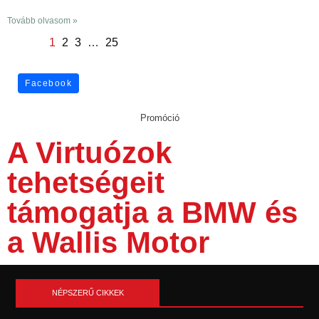
Tovább olvasom »
1
2
3
…
25
Facebook
Promóció
A Virtuózok
tehetségeit
támogatja a BMW és
a Wallis Motor
NÉPSZERŰ CIKKEK