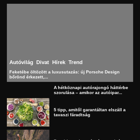
Autóvilág
Divat
Hírek
Trend
Feketébe öltözött a luxusutazás: új Porsche Design
bőrönd érkezett,...
A hétköznapi autórajongó háttérbe
szorulása – amikor az autóipar...
5 tipp, amitől garantáltan elszáll a
tavaszi fáradtság