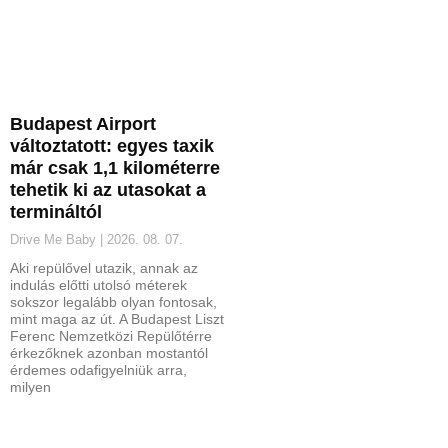
Budapest Airport
változtatott: egyes taxik
már csak 1,1 kilométerre
tehetik ki az utasokat a
termináltól
Drive Me Baby
2026. 08. 07.
Aki repülővel utazik, annak az
indulás előtti utolsó méterek
sokszor legalább olyan fontosak,
mint maga az út. A Budapest Liszt
Ferenc Nemzetközi Repülőtérre
érkezőknek azonban mostantól
érdemes odafigyelniük arra,
milyen