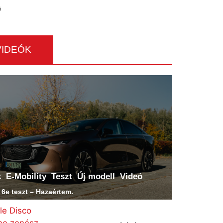
ó
VIDEÓK
k
E-Mobility
Teszt
Új modell
Videó
6e teszt – Hazaértem.