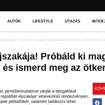
AUTÓK
LIFESTYLE
UTAZÁS
INTER
 éjszakája! Próbáld ki magad légiutaskísérőként és ismerd meg a
éjszakája! Próbáld ki ma
t és ismerd meg az ötke
KÖVE
al, járműbemutatóval várják a látogatókat
repülőtér éjszakája” elnevezésű rendezvényen,
ek pilótafülkéi, valamint találkozni lehet