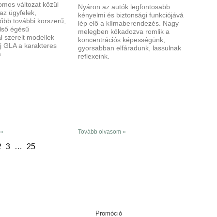
romos változat közül
Nyáron az autók legfontosabb
az ügyfelek,
kényelmi és biztonsági funkciójává
őbb további korszerű,
lép elő a klímaberendezés. Nagy
belső égésű
melegben kókadozva romlik a
l szerelt modellek
koncentrációs képességünk,
j GLA a karakteres
gyorsabban elfáradunk, lassulnak
a
reflexeink.
 »
Tovább olvasom »
2
3
…
25
Promóció