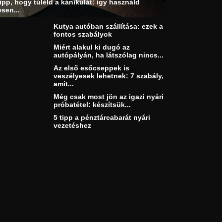
ipp, hogy túléld a kánikulát: így használd
sen...
Kutya autóban szállítása: ezek a
fontos szabályok
Miért alakul ki dugó az
autópályán, ha látszólag nincs...
Az első esőcseppek is
veszélyesek lehetnek: 7 szabály,
amit...
Még csak most jön az igazi nyári
próbatétel: készítsük...
5 tipp a pénztárcabarát nyári
vezetéshez