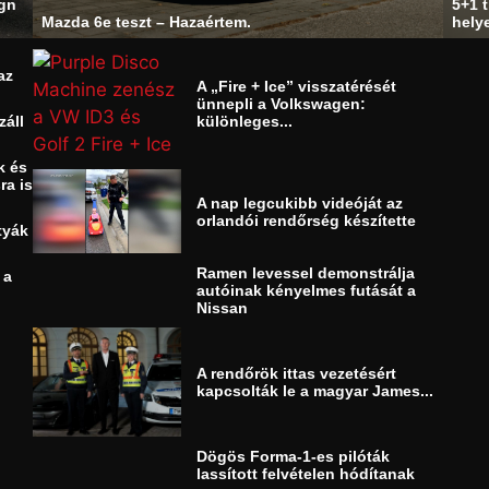
ign
5+1 t
Mazda 6e teszt – Hazaértem.
helye
az
A „Fire + Ice” visszatérését
ünnepli a Volkswagen:
záll
különleges...
k és
ra is
A nap legcukibb videóját az
orlandói rendőrség készítette
tyák
Ramen levessel demonstrálja
 a
autóinak kényelmes futását a
Nissan
A rendőrök ittas vezetésért
kapcsolták le a magyar James...
Dögös Forma-1-es pilóták
lassított felvételen hódítanak