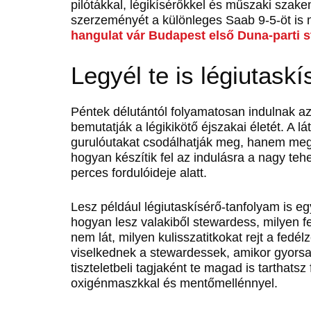
pilótákkal, légikísérőkkel és műszaki szake
szerzeményét a különleges Saab 9-5-öt is
hangulat vár Budapest első Duna-parti 
Legyél te is légiutaskí
Péntek délutántól folyamatosan indulnak az
bemutatják a légikikötő éjszakai életét. A l
gurulóutakat csodálhatják meg, hanem megné
hogyan készítik fel az indulásra a nagy tehe
perces fordulóideje alatt.
Lesz például légiutaskísérő-tanfolyam is 
hogyan lesz valakiből stewardess, milyen f
nem lát, milyen kulisszatitkokat rejt a fedé
viselkednek a stewardessek, amikor gyorsan
tiszteletbeli tagjaként te magad is tarthatsz
oxigénmaszkkal és mentőmellénnyel.