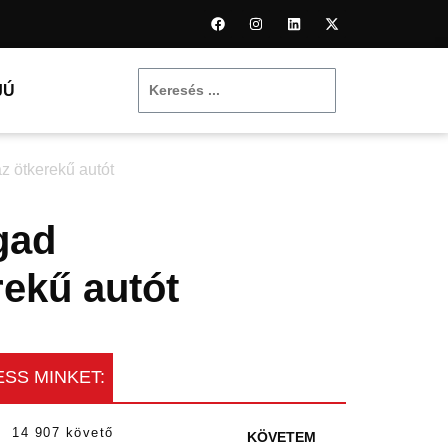
JÚ
z ötkerekű autót
gad
rekű autót
SS MINKET:
14 907 követő
KÖVETEM