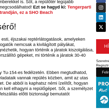
mberekkel is. Sőt, a repülőtér legújabb
 megcsodálhatod!
Ezt se hagyd ki:
Tengerparti
strandján, ez a SHO Beach
sérő!
 esti, éjszakai reptérlátogatások, amelyeken
átogatók nemcsak a kivilágított pályákat,
H
zhetik, hogyan történik a járatok kiszolgálása,
rszállító gépeket, mi történik a járatok 30-40
Szeretn
Regisztr
egy Tu-154-es fedélzetén. Ebben megtudhatod,
Feli
eladataik vannak repülés közben, amit az utas
lzet. De abból is kaphatsz némi ízelítőt, hogyan
 kell elhagyni a repülőgépet. Sőt, a személyzet
 felszállás előtti biztonsági bemutatót