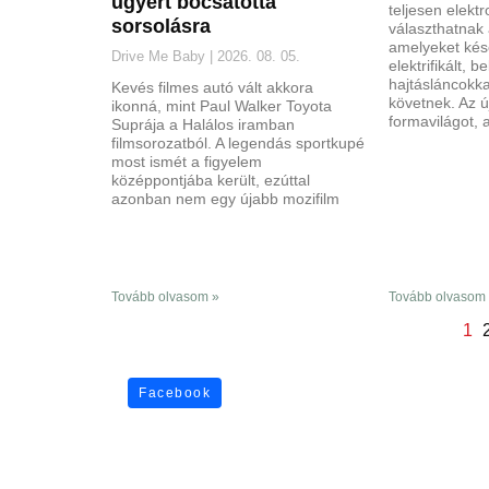
ügyért bocsátotta
teljesen elekt
sorsolásra
választhatnak 
amelyeket kés
Drive Me Baby
2026. 08. 05.
elektrifikált, 
hajtásláncokka
Kevés filmes autó vált akkora
követnek. Az ú
ikonná, mint Paul Walker Toyota
formavilágot, 
Suprája a Halálos iramban
filmsorozatból. A legendás sportkupé
most ismét a figyelem
középpontjába került, ezúttal
azonban nem egy újabb mozifilm
Tovább olvasom »
Tovább olvasom
1
Facebook