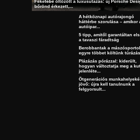
Feketébe öltözött a luxusutazás: új Porsche Des
bőrönd érkezett,...
A hétköznapi autórajongó
háttérbe szorulása – amikor 
autóipar...
5 tipp, amitől garantáltan els
a tavaszi fáradtság
Berobbantak a mászósporto
egyre többet költünk túrázás
Plázázás pórázzal: kiderült,
hogyan változtatja meg a ku
jelenléte...
Ötgenerációs munkahelyeké
jövő: újra kell tanulnunk a
felgyorsult...