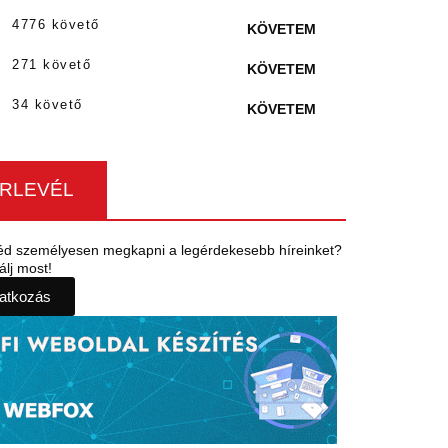
4776 követő
KÖVETEM
271 követő
KÖVETEM
34 követő
KÖVETEM
ÍRLEVÉL
éd személyesen megkapni a legérdekesebb híreinket?
álj most!
ratkozás