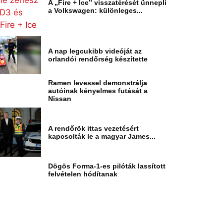
A „Fire + Ice” visszatérését ünnepli
a Volkswagen: különleges...
A nap legcukibb videóját az
orlandói rendőrség készítette
Ramen levessel demonstrálja
autóinak kényelmes futását a
Nissan
A rendőrök ittas vezetésért
kapcsolták le a magyar James...
Dögös Forma-1-es pilóták lassított
felvételen hódítanak