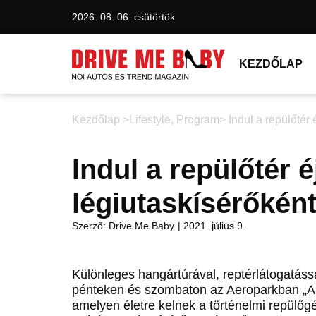
2026. 08. 06. csütörtök
KEZDŐLAP
Kezdőlap >
Lifestyle
,
Program
> Indul a repülőtér
Indul a repülőtér 
légiutaskísérőkén
Szerző:
Drive Me Baby
|
2021. július 9.
Különleges hangártúrával, reptérlátogatáss
pénteken és szombaton az Aeroparkban „A 
amelyen életre kelnek a történelmi repülőgép