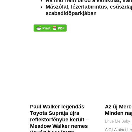
Ha már nem bírod a kánikulát, irán
Mászófal, lézerlabirintus, csúszda
szabadidőparkjában
Paul Walker legendás
Az új Mer
Toyota Suprája újra
Minden nap
reflektorfénybe került –
Drive Me Baby
Meadow Walker nemes
A GLA piaci b