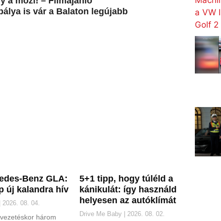
y a mozi! – Filmajánló
pálya is vár a Balaton legújabb
cedes-Benz GLA:
5+1 tipp, hogy túléld a
 új kalandra hív
kánikulát: így használd
helyesen az autóklímát
2026. 08. 04.
Drive Me Baby
2026. 08. 02.
evezetéskor három