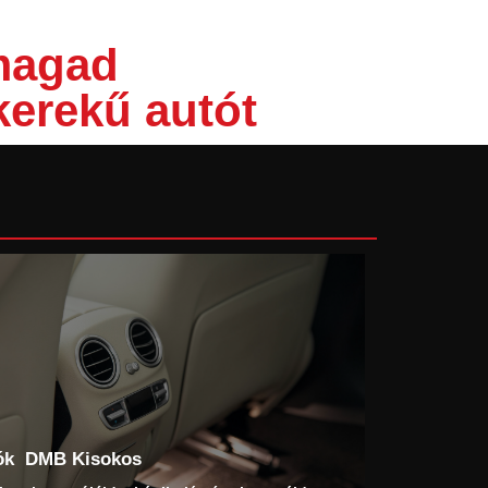
 magad
kerekű autót
ók
DMB Kisokos