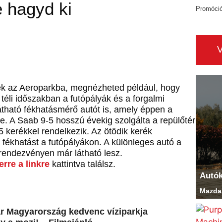
 hagyd ki
Promóci
ztek az Aeroparkba, megnézheted például, hogy
éli időszakban a futópályák és a forgalmi
 látható fékhatásmérő autót is, amely éppen a
. A Saab 9-5 hosszú évekig szolgálta a repülőtér
 kerékkel rendelkezik. Az ötödik kerék
fékhatást a futópályákon. A különleges autó a
 rendezvényen már látható lesz.
erre a linkre
kattintva találsz.
Autó
Mazda 
r Magyarország kedvenc víziparkja