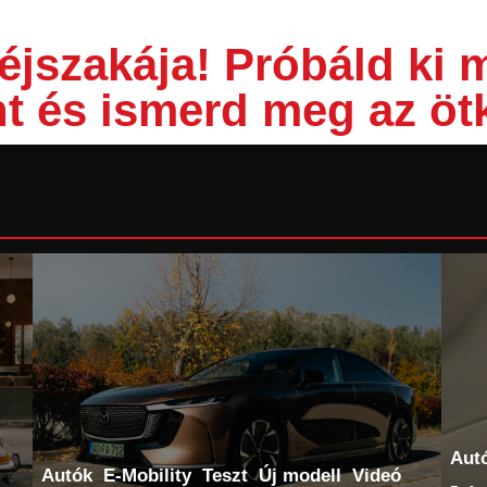
 éjszakája! Próbáld ki
nt és ismerd meg az öt
Aut
Autók
E-Mobility
Teszt
Új modell
Videó