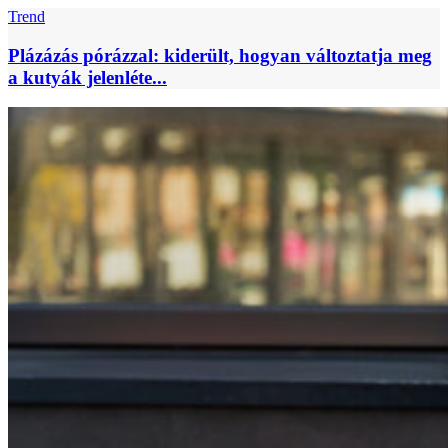
Trend
Plázázás pórázzal: kiderült, hogyan változtatja meg
a kutyák jelenléte...