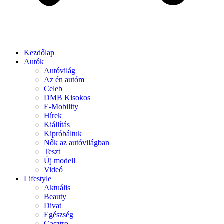
Kezdőlap
Autók
Autóvilág
Az én autóm
Celeb
DMB Kisokos
E-Mobility
Hírek
Kiállítás
Kipróbáltuk
Nők az autóvilágban
Teszt
Új modell
Videó
Lifestyle
Aktuális
Beauty
Divat
Egészség
Gasztro