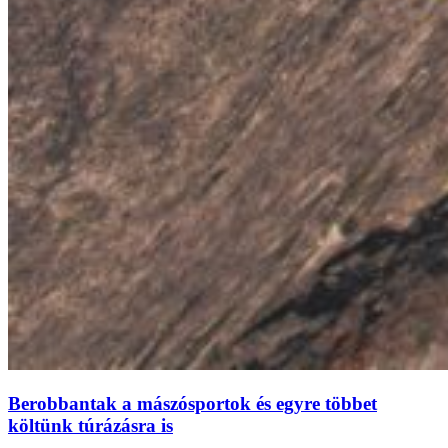
Berobbantak a mászósportok és egyre többet
költünk túrázásra is