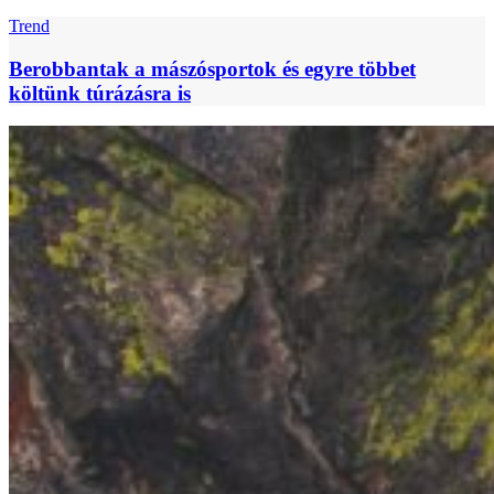
Trend
Berobbantak a mászósportok és egyre többet
költünk túrázásra is