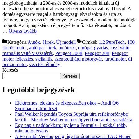
megdobogtathatja: a 208-as és 2008-as modellek kínálata új
fejlesztésű benzinmotorral és ismét elérhető kézi váltóval bővül. A
döntés egyszerre reagál a hatékonysági elvárásokra és arra az
igényre, hogy a vezetés élménye ne vesszen el a modern technológia
mögött. Az új hajtáslánc célja egyértelmű: takarékosabb, tartósabb
…
Olvass tovább
Kategória
Autók
,
Hírek
,
Új modell
Címkék
1.2 PureTech
,
100
lóerős motor
,
autóipar hírek
,
autóteszt
,
európai gyártás
,
kézi váltó
,
manuális váltó visszatérés
,
Peugeot 2008
,
Peugeot 208
,
Peugeot
motor fejlesztés
,
stellantis
,
szentgotthárd motorgyár
,
turbómotor
,
új
benzinmotor
,
vezetési élmény
Keresés
Keresés
Legutóbbi bejegyzések
Elektromos, elegáns és elképesztően okos – Audi Q6
Sportback e-tron teszt
Paul Walker legendás Toyota Suprája újra reflektorfénybe
került – Meadow Walker nemes ügyért bocsátotta sorsolásra
Egy nap a paddockban: így lett a Formula–1 sokkal több,
mint autóverseny
A Ferraritól Verstappenig: így fonódott össze a TAG Heuer