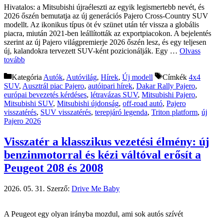
Hivatalos: a Mitsubishi újraéleszti az egyik legismertebb nevét, és
2026 őszén bemutatja az új generációs Pajero Cross-Country SUV
modellt. Az ikonikus típus öt év szünet után tér vissza a globális
piacra, miután 2021-ben leállították az exportpiacokon. A bejelentés
szerint az új Pajero világpremierje 2026 őszén lesz, és egy teljesen
új, kalandokra tervezett SUV-ként pozicionálják. Egy …
Olvass
tovább
Kategória
Autók
,
Autóvilág
,
Hírek
,
Új modell
Címkék
4x4
SUV
,
Ausztrál piac Pajero
,
autóipari hírek
,
Dakar Rally Pajero
,
európai bevezetés kérdéses
,
létravázas SUV
,
Mitsubishi Pajero
,
Mitsubishi SUV
,
Mitsubishi újdonság
,
off-road autó
,
Pajero
visszatérés
,
SUV visszatérés
,
terepjáró legenda
,
Triton platform
,
új
Pajero 2026
Visszatér a klasszikus vezetési élmény: új
benzinmotorral és kézi váltóval erősít a
Peugeot 208 és 2008
2026. 05. 31.
Szerző:
Drive Me Baby
A Peugeot egy olyan irányba mozdul, ami sok autós szívét