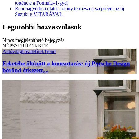
története a Formula–1-gyel
Rendhagyó bemutató: Tihany természeti szépségei az új
Suzuki e-VITARÁVAL
Legutóbbi hozzászólások
Nincs megjeleníthető bejegyzés.
NÉPSZERŰ CIKKEK
Autóvilág
Divat
Hírek
Trend
Feketébe öltözött a luxusutazás: új Porsche Design
bőrönd érkezett,...