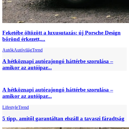
Feketébe öltözött a luxusutazás: új Porsche Design
bőrönd érkezett,...
Autók
Autóvilág
Trend
A hétköznapi autórajongó háttérbe szorulása –
amikor az autóipar...
A hétköznapi autórajongó háttérbe szorulása –
amikor az autóipar...
Lifestyle
Trend
5 tipp, amitől garantáltan elszáll a tavaszi fáradtság