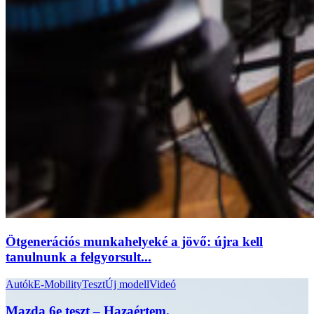
Ötgenerációs munkahelyeké a jövő: újra kell
tanulnunk a felgyorsult...
Autók
E-Mobility
Teszt
Új modell
Videó
Mazda 6e teszt – Hazaértem.