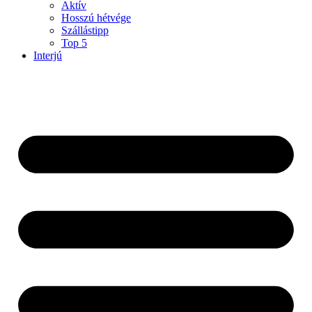
Aktív
Hosszú hétvége
Szállástipp
Top 5
Interjú