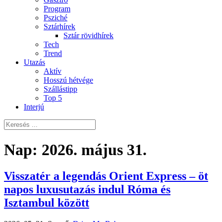
Program
Psziché
Sztárhírek
Sztár rövidhírek
Tech
Trend
Utazás
Aktív
Hosszú hétvége
Szállástipp
Top 5
Interjú
Nap:
2026. május 31.
Visszatér a legendás Orient Express – öt
napos luxusutazás indul Róma és
Isztambul között