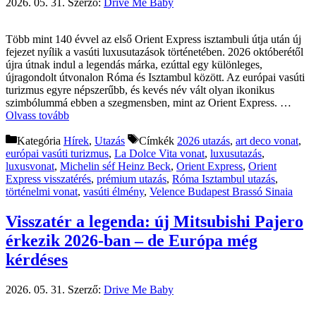
2026. 05. 31.
Szerző:
Drive Me Baby
Több mint 140 évvel az első Orient Express isztambuli útja után új
fejezet nyílik a vasúti luxusutazások történetében. 2026 októberétől
újra útnak indul a legendás márka, ezúttal egy különleges,
újragondolt útvonalon Róma és Isztambul között. Az európai vasúti
turizmus egyre népszerűbb, és kevés név vált olyan ikonikus
szimbólummá ebben a szegmensben, mint az Orient Express. …
Olvass tovább
Kategória
Hírek
,
Utazás
Címkék
2026 utazás
,
art deco vonat
,
európai vasúti turizmus
,
La Dolce Vita vonat
,
luxusutazás
,
luxusvonat
,
Michelin séf Heinz Beck
,
Orient Express
,
Orient
Express visszatérés
,
prémium utazás
,
Róma Isztambul utazás
,
történelmi vonat
,
vasúti élmény
,
Velence Budapest Brassó Sinaia
Visszatér a legenda: új Mitsubishi Pajero
érkezik 2026-ban – de Európa még
kérdéses
2026. 05. 31.
Szerző:
Drive Me Baby