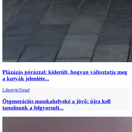
Plázázás pórázzal: kiderült, hogyan változtatja meg
a kutyák jelenléte...
Lifestyle
Trend
Ötgenerációs munkahelyeké a jövő: újra kell
tanulnunk a felgyorsult...