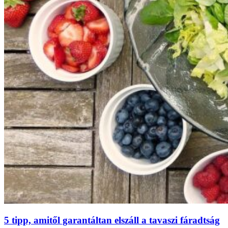
5 tipp, amitől garantáltan elszáll a tavaszi fáradtság