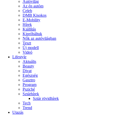
Autóvilág
Az én autóm
Celeb
DMB Kisokos
E-Mobility
Hírek
Kiállítás
Kipróbáltuk
Nők az autóvilágban
Teszt
Új modell
Videó
Lifestyle
Aktuális
Beauty
Divat
Egészség
Gasztro
Program
Psziché
Sztárhírek
Sztár rövidhírek
Tech
Trend
Utazás