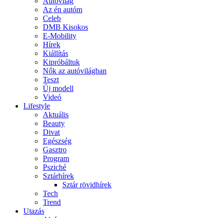
Autóvilág
Az én autóm
Celeb
DMB Kisokos
E-Mobility
Hírek
Kiállítás
Kipróbáltuk
Nők az autóvilágban
Teszt
Új modell
Videó
Lifestyle
Aktuális
Beauty
Divat
Egészség
Gasztro
Program
Psziché
Sztárhírek
Sztár rövidhírek
Tech
Trend
Utazás