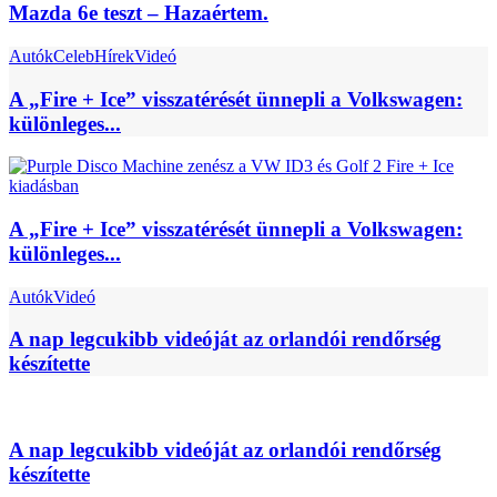
Mazda 6e teszt – Hazaértem.
Autók
Celeb
Hírek
Videó
A „Fire + Ice” visszatérését ünnepli a Volkswagen:
különleges...
A „Fire + Ice” visszatérését ünnepli a Volkswagen:
különleges...
Autók
Videó
A nap legcukibb videóját az orlandói rendőrség
készítette
A nap legcukibb videóját az orlandói rendőrség
készítette