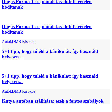
Dögös Forma-1-es pilóták lassított felvételen
hódítanak
Dögös Forma-1-es pilóták lassított felvételen
hódítanak
Autók
DMB Kisokos
5+1 tipp, hogy túléld a kánikulát: így használd
helyesen...
5+1 tipp, hogy túléld a kánikulát: így használd
helyesen...
Autók
DMB Kisokos
Kutya autóban szállítása: ezek a fontos szabályok