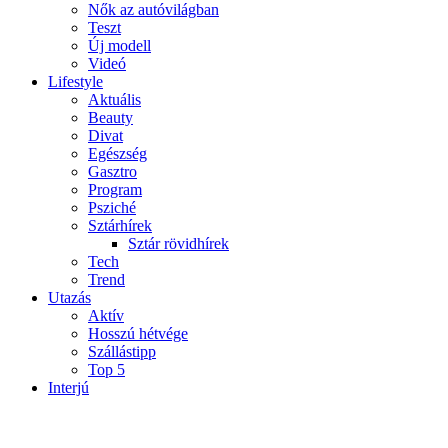
Nők az autóvilágban
Teszt
Új modell
Videó
Lifestyle
Aktuális
Beauty
Divat
Egészség
Gasztro
Program
Psziché
Sztárhírek
Sztár rövidhírek
Tech
Trend
Utazás
Aktív
Hosszú hétvége
Szállástipp
Top 5
Interjú