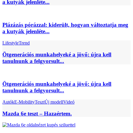
a kutyák jelenléte...
Plázázás pórázzal: kiderült, hogyan változtatja meg
a kutyák jelenléte...
Lifestyle
Trend
Ötgenerációs munkahelyeké a jövő: újra kell
tanulnunk a felgyorsult...
Ötgenerációs munkahelyeké a jövő: újra kell
tanulnunk a felgyorsult...
Autók
E-Mobility
Teszt
Új modell
Videó
Mazda 6e teszt – Hazaértem.