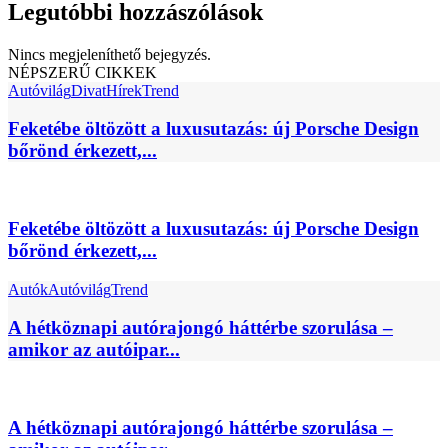
Legutóbbi hozzászólások
Nincs megjeleníthető bejegyzés.
NÉPSZERŰ CIKKEK
Autóvilág
Divat
Hírek
Trend
Feketébe öltözött a luxusutazás: új Porsche Design
bőrönd érkezett,...
Feketébe öltözött a luxusutazás: új Porsche Design
bőrönd érkezett,...
Autók
Autóvilág
Trend
A hétköznapi autórajongó háttérbe szorulása –
amikor az autóipar...
A hétköznapi autórajongó háttérbe szorulása –