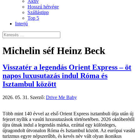
Aktív
Hosszú hétvége
Szállástipp
Top 5
Interjú
Michelin séf Heinz Beck
Visszatér a legendás Orient Express – öt
napos luxusutazás indul Róma és
Isztambul között
2026. 05. 31.
Szerző:
Drive Me Baby
Több mint 140 évvel az első Orient Express isztambuli útja után új
fejezet nyílik a vasúti luxusutazások történetében. 2026 októberétől
újra útnak indul a legendás márka, ezúttal egy különleges,
újragondolt útvonalon Róma és Isztambul között. Az európai vasúti
turizmus egyre népszerűbb, és kevés név vált olyan ikonikus