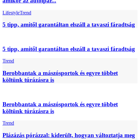
amikor az autóipar...
Lifestyle
Trend
5 tipp, amitől garantáltan elszáll a tavaszi fáradtság
5 tipp, amitől garantáltan elszáll a tavaszi fáradtság
Trend
Berobbantak a mászósportok és egyre többet
költünk túrázásra is
Berobbantak a mászósportok és egyre többet
költünk túrázásra is
Trend
Plázázás pórázzal: kiderült, hogyan változtatja meg