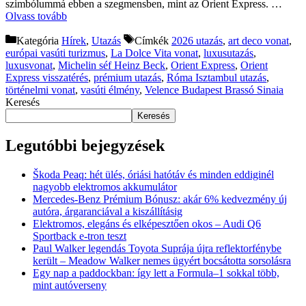
szimbólummá ebben a szegmensben, mint az Orient Express. …
Olvass tovább
Kategória
Hírek
,
Utazás
Címkék
2026 utazás
,
art deco vonat
,
európai vasúti turizmus
,
La Dolce Vita vonat
,
luxusutazás
,
luxusvonat
,
Michelin séf Heinz Beck
,
Orient Express
,
Orient
Express visszatérés
,
prémium utazás
,
Róma Isztambul utazás
,
történelmi vonat
,
vasúti élmény
,
Velence Budapest Brassó Sinaia
Keresés
Keresés
Legutóbbi bejegyzések
Škoda Peaq: hét ülés, óriási hatótáv és minden eddiginél
nagyobb elektromos akkumulátor
Mercedes-Benz Prémium Bónusz: akár 6% kedvezmény új
autóra, árgaranciával a kiszállításig
Elektromos, elegáns és elképesztően okos – Audi Q6
Sportback e-tron teszt
Paul Walker legendás Toyota Suprája újra reflektorfénybe
került – Meadow Walker nemes ügyért bocsátotta sorsolásra
Egy nap a paddockban: így lett a Formula–1 sokkal több,
mint autóverseny