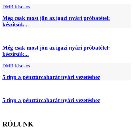
DMB Kisokos
Még csak most jön az igazi nyári próbatétel:
készítsük...
Még csak most jön az igazi nyári próbatétel:
készítsük...
DMB Kisokos
5 tipp a pénztárcabarát nyári vezetéshez
5 tipp a pénztárcabarát nyári vezetéshez
RÓLUNK