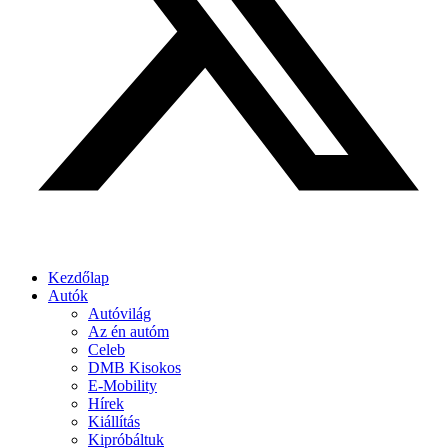
Kezdőlap
Autók
Autóvilág
Az én autóm
Celeb
DMB Kisokos
E-Mobility
Hírek
Kiállítás
Kipróbáltuk