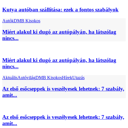
Kutya autóban szállítása: ezek a fontos szabályok
Autók
DMB Kisokos
Miért alakul ki dugó az autópályán, ha látszólag
nincs...
Miért alakul ki dugó az autópályán, ha látszólag
nincs...
Aktuális
Autóvilág
DMB Kisokos
Hírek
Utazás
Az első esőcseppek is veszélyesek lehetnek: 7 szabály,
amit...
Az első esőcseppek is veszélyesek lehetnek: 7 szabály,
amit...