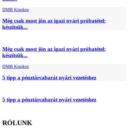
DMB Kisokos
Még csak most jön az igazi nyári próbatétel:
készítsük...
Még csak most jön az igazi nyári próbatétel:
készítsük...
DMB Kisokos
5 tipp a pénztárcabarát nyári vezetéshez
5 tipp a pénztárcabarát nyári vezetéshez
RÓLUNK