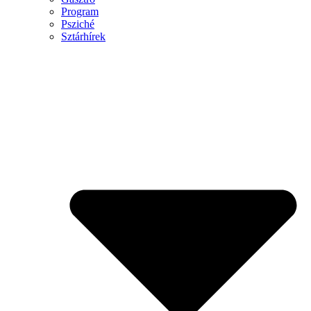
Program
Psziché
Sztárhírek