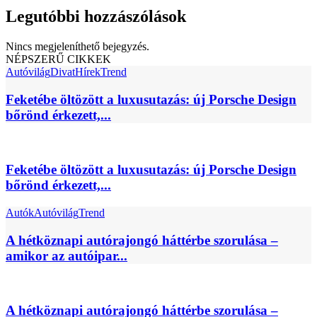
Legutóbbi hozzászólások
Nincs megjeleníthető bejegyzés.
NÉPSZERŰ CIKKEK
Autóvilág
Divat
Hírek
Trend
Feketébe öltözött a luxusutazás: új Porsche Design
bőrönd érkezett,...
Feketébe öltözött a luxusutazás: új Porsche Design
bőrönd érkezett,...
Autók
Autóvilág
Trend
A hétköznapi autórajongó háttérbe szorulása –
amikor az autóipar...
A hétköznapi autórajongó háttérbe szorulása –