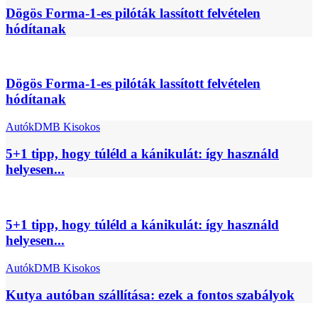
Dögös Forma-1-es pilóták lassított felvételen
hódítanak
Dögös Forma-1-es pilóták lassított felvételen
hódítanak
Autók
DMB Kisokos
5+1 tipp, hogy túléld a kánikulát: így használd
helyesen...
5+1 tipp, hogy túléld a kánikulát: így használd
helyesen...
Autók
DMB Kisokos
Kutya autóban szállítása: ezek a fontos szabályok