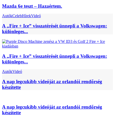
Mazda 6e teszt – Hazaértem.
Autók
Celeb
Hírek
Videó
A „Fire + Ice” visszatérését ünnepli a Volkswagen:
különleges...
A „Fire + Ice” visszatérését ünnepli a Volkswagen:
különleges...
Autók
Videó
A nap legcukibb videóját az orlandói rendőrség
készítette
A nap legcukibb videóját az orlandói rendőrség
készítette