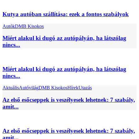
Kutya autóban szállítása: ezek a fontos szabályok
Autók
DMB Kisokos
Miért alakul ki dugó az autópályán, ha látszólag
nincs...
Miért alakul ki dugó az autópályán, ha látszólag
nincs...
Aktuális
Autóvilág
DMB Kisokos
Hírek
Utazás
Az első esőcseppek is veszélyesek lehetnek: 7 szabály,
amit...
Az első esőcseppek is veszélyesek lehetnek: 7 szabály,
amit...