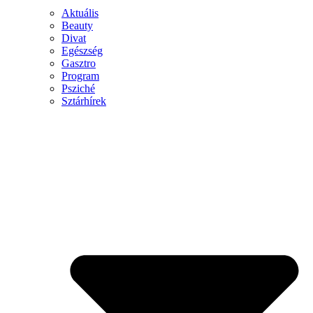
Aktuális
Beauty
Divat
Egészség
Gasztro
Program
Psziché
Sztárhírek