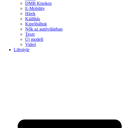
DMB Kisokos
E-Mobility
Hírek
Kiállítás
Kipróbáltuk
Nők az autóvilágban
Teszt
Új modell
Videó
Lifestyle