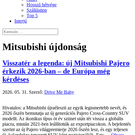
Hosszú hétvége
Szállástipp
Top 5
Interjú
Mitsubishi újdonság
Visszatér a legenda: új Mitsubishi Pajero
érkezik 2026-ban – de Európa még
kérdéses
2026. 05. 31.
Szerző:
Drive Me Baby
Hivatalos: a Mitsubishi újraéleszti az egyik legismertebb nevét, és
2026 őszén bemutatja az új generációs Pajero Cross-Country SUV
modellt. Az ikonikus típus öt év szünet után tér vissza a globális
piacra, miután 2021-ben leállították az exportpiacokon. A bejelentés
szerint az új Pajero világpremierje 2026 őszén lesz, és egy teljesen
új, kalandokra tervezett SUV-ként pozicionálják. Egy …
Olvass