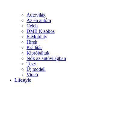
Autóvilág
Az én autóm
Celeb
DMB Kisokos
E-Mobility
Hírek
Kiállítás
Kipróbáltuk
Nők az autóvilágban
Teszt
Új modell
Videó
Lifestyle