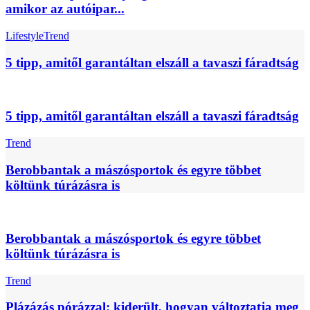
amikor az autóipar...
Lifestyle
Trend
5 tipp, amitől garantáltan elszáll a tavaszi fáradtság
5 tipp, amitől garantáltan elszáll a tavaszi fáradtság
Trend
Berobbantak a mászósportok és egyre többet
költünk túrázásra is
Berobbantak a mászósportok és egyre többet
költünk túrázásra is
Trend
Plázázás pórázzal: kiderült, hogyan változtatja meg