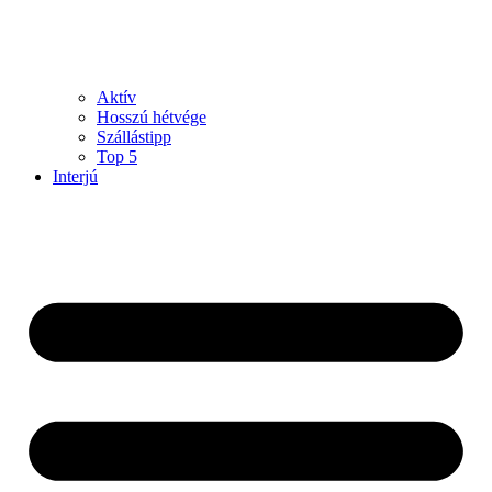
Aktív
Hosszú hétvége
Szállástipp
Top 5
Interjú