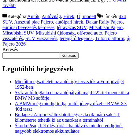
tovább
Kategória
Autók
,
Autóvilág
,
Hírek
,
Új modell
Címkék
4x4
SUV
,
Ausztrál piac Pajero
,
autóipari hírek
,
Dakar Rally Pajero
,
európai bevezetés kérdéses
,
létravázas SUV
,
Mitsubishi Pajero
,
Mitsubishi SUV
,
Mitsubishi újdonság
,
off-road autó
,
Pajero
visszatérés
,
SUV visszatérés
,
terepjáró legenda
,
Triton platform
,
új
Pajero 2026
Keresés
Keresés
Legutóbbi bejegyzések
Mielőtt megszületett az autó: így tervezték a Ford jövőjét
1952-ben
Száz autó foglalta el az autópályát, majd 225-tel menekült a
BMW M3 sofőrje
A BMW még mindig tudja, mitől jó egy dízel – BMW X3
40d teszt
Budapest Airport változtatott: egyes taxik már csak 1,1
kilométerre tehetik ki az utasokat a termináltól
Škoda Peaq: hét ülés, óriási hatótáv és minden eddiginél
nagyobb elektromos akkumulátor