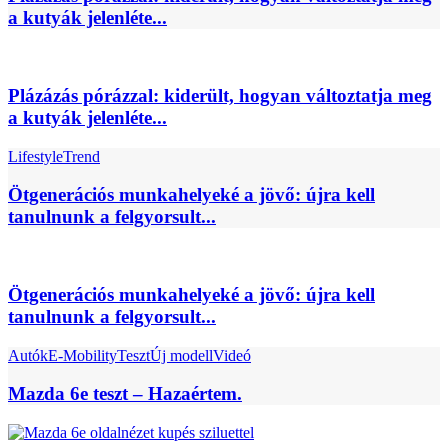
a kutyák jelenléte...
Plázázás pórázzal: kiderült, hogyan változtatja meg
a kutyák jelenléte...
Lifestyle
Trend
Ötgenerációs munkahelyeké a jövő: újra kell
tanulnunk a felgyorsult...
Ötgenerációs munkahelyeké a jövő: újra kell
tanulnunk a felgyorsult...
Autók
E-Mobility
Teszt
Új modell
Videó
Mazda 6e teszt – Hazaértem.