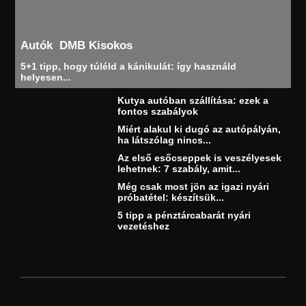
Autók
DMB Kisokos
5+1 tipp, hogy túléld a kánikulát: így használd
helyesen...
Kutya autóban szállítása: ezek a
fontos szabályok
Miért alakul ki dugó az autópályán,
ha látszólag nincs...
Az első esőcseppek is veszélyesek
lehetnek: 7 szabály, amit...
Még csak most jön az igazi nyári
próbatétel: készítsük...
5 tipp a pénztárcabarát nyári
vezetéshez