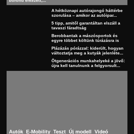
bőrönd érkezett,...
A hétköznapi autórajongó háttérbe
szorulása – amikor az autóipar...
5 tipp, amitől garantáltan elszáll a
tavaszi fáradtság
Berobbantak a mászósportok és
egyre többet költünk túrázásra is
Plázázás pórázzal: kiderült, hogyan
változtatja meg a kutyák jelenléte...
Ötgenerációs munkahelyeké a jövő:
újra kell tanulnunk a felgyorsult...
Autók
E-Mobility
Teszt
Új modell
Videó