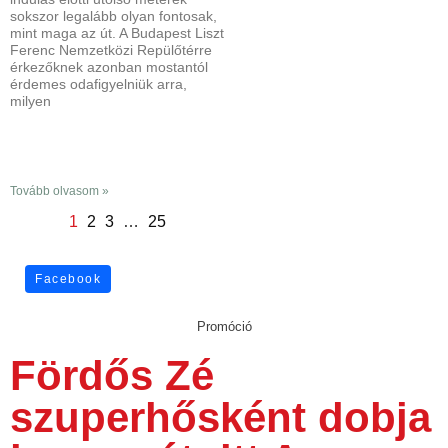
sokszor legalább olyan fontosak,
mint maga az út. A Budapest Liszt
Ferenc Nemzetközi Repülőtérre
érkezőknek azonban mostantól
érdemes odafigyelniük arra,
milyen
Tovább olvasom »
1
2
3
…
25
Facebook
Promóció
Fördős Zé
szuperhősként dobja