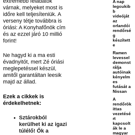
extrémebb feladatok
A nap
legcukib
várnak, melyeket most is
b
időre kell teljesíteniük. A
videóját
verseny tétje továbbra is
az
orlandói
óriási: A Konyhafőnök cím
rendőrsé
és az ezzel járó 10 millió
g
készített
forint!
e
Ramen
Ne hagyd ki a ma esti
levessel
évadnyitót, mert Zé óriási
demonst
rálja
meglepetéssel készül,
autóinak
amitől garantáltan leesik
kényelm
majd az állad.
es
futását a
Nissan
Ezek a cikkek is
A
érdekelhetnek:
rendőrök
ittas
vezetésé
Sztárokból
rt
kapcsolt
kerülhet ki az igazi
ák le a
túlélő! Ők a
magyar