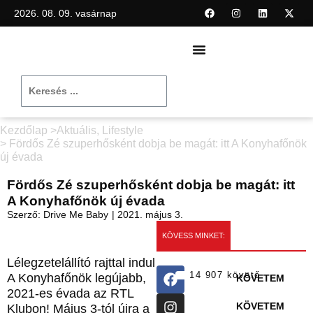
2026. 08. 09. vasárnap
Kezdőlap >
Aktuális
,
Lifestyle
> Fördős Zé szuperhősként dobja be magát: itt A Konyhafőnök
új évada
Fördős Zé szuperhősként dobja be magát: itt
A Konyhafőnök új évada
Szerző:
Drive Me Baby
|
2021. május 3.
KÖVESS MINKET:
Lélegzetelállító rajttal indul
14 907 követő
A Konyhafőnök legújabb,
KÖVETEM
2021-es évada az RTL
KÖVETEM
Klubon! Május 3-tól újra a