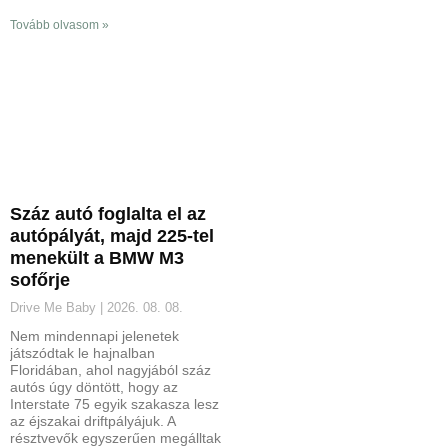
Tovább olvasom »
Száz autó foglalta el az
autópályát, majd 225-tel
menekült a BMW M3
sofőrje
Drive Me Baby
2026. 08. 08.
Nem mindennapi jelenetek
játszódtak le hajnalban
Floridában, ahol nagyjából száz
autós úgy döntött, hogy az
Interstate 75 egyik szakasza lesz
az éjszakai driftpályájuk. A
résztvevők egyszerűen megálltak