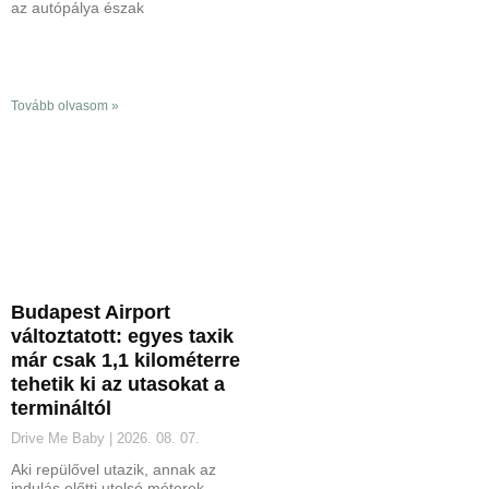
az autópálya észak
Tovább olvasom »
Budapest Airport
változtatott: egyes taxik
már csak 1,1 kilométerre
tehetik ki az utasokat a
termináltól
Drive Me Baby
2026. 08. 07.
Aki repülővel utazik, annak az
indulás előtti utolsó méterek