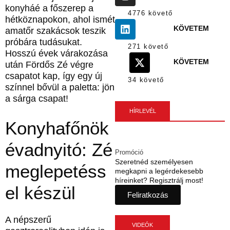
konyháé a főszerep a
4776 követő
hétköznapokon, ahol ismét
KÖVETEM
amatőr szakácsok teszik
próbára tudásukat.
271 követő
Hosszú évek várakozása
KÖVETEM
után Fördős Zé végre
csapatot kap, így egy új
34 követő
színnel bővül a paletta: jön
a sárga csapat!
HÍRLEVÉL
Konyhafőnök
évadnyitó: Zé
Promóció
Szeretnéd személyesen
meglepetéss
megkapni a legérdekesebb
híreinket? Regisztrálj most!
el készül
Feliratkozás
A népszerű
VIDEÓK