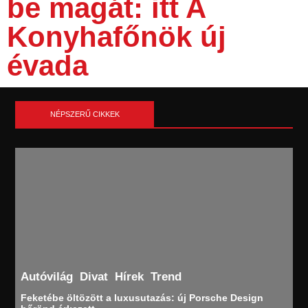
be magát: itt A
Konyhafőnök új
évada
NÉPSZERŰ CIKKEK
Autóvilág
Divat
Hírek
Trend
Feketébe öltözött a luxusutazás: új Porsche Design