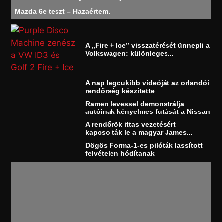
Mazda 6e teszt – Hazaértem.
A „Fire + Ice” visszatérését ünnepli a
Volkswagen: különleges...
A nap legcukibb videóját az orlandói
rendőrség készítette
Ramen levessel demonstrálja
autóinak kényelmes futását a Nissan
A rendőrök ittas vezetésért
kapcsolták le a magyar James...
Dögös Forma-1-es pilóták lassított
felvételen hódítanak