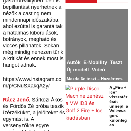
gasztrorealityben idén is
bepillantást nyerhetnek a
nézők a casting nem
mindennapi időszakába,
ahol ezúttal is garantáltak
a hatalmas kiborulások,
botrányok, megható és
vicces pillanatok. Sokan
még mindig nehezen tűrik
a kritikát és ennek most is
Autók
E-Mobility
Teszt
hangot adnak.
Új modell
Videó
Mazda 6e teszt – Hazaértem.
https://www.instagram.co
m/p/CNuSXakqA2y/
A „Fire +
Ice”
visszatér
Rácz Jenő
, Sárközi Ákos
ését
és Fördős Zé próba teszik
ünnepli a
Volkswa
ízérzéküket, a jelölteket és
gen:
egymást is. A
különleg
es...
versenyzőkre egyre