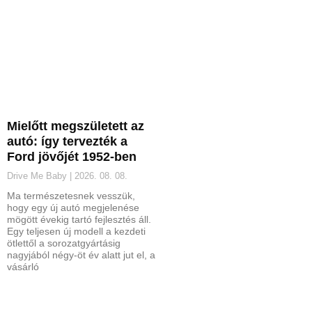
Mielőtt megszületett az
autó: így tervezték a
Ford jövőjét 1952-ben
Drive Me Baby
2026. 08. 08.
Ma természetesnek vesszük,
hogy egy új autó megjelenése
mögött évekig tartó fejlesztés áll.
Egy teljesen új modell a kezdeti
ötlettől a sorozatgyártásig
nagyjából négy-öt év alatt jut el, a
vásárló