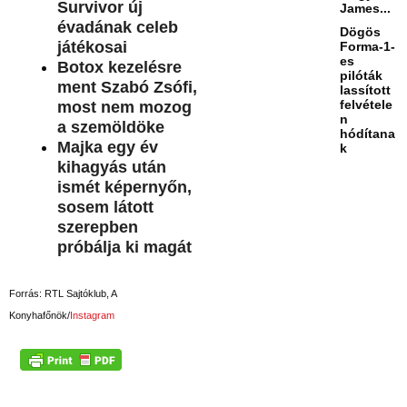
Survivor új
James...
évadának celeb
Dögös
játékosai
Forma-1-
es
Botox kezelésre
pilóták
ment Szabó Zsófi,
lassított
felvétele
most nem mozog
n
a szemöldöke
hódítana
Majka egy év
k
kihagyás után
ismét képernyőn,
sosem látott
szerepben
próbálja ki magát
Forrás: RTL Sajtóklub, A
Konyhafőnök/
Instagram