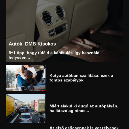
Autók
DMB Kisokos
5+1 tipp, hogy túléld a kánikulát: így használd
helyesen...
Kutya autóban szállítása: ezek a
fontos szabályok
Miért alakul ki dugó az autópályán,
ha látszólag nincs...
Az első esőcseppek is veszélyesek