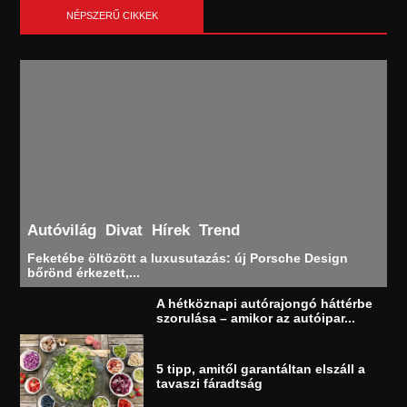
NÉPSZERŰ CIKKEK
Autóvilág
Divat
Hírek
Trend
Feketébe öltözött a luxusutazás: új Porsche Design
bőrönd érkezett,...
A hétköznapi autórajongó háttérbe
szorulása – amikor az autóipar...
5 tipp, amitől garantáltan elszáll a
tavaszi fáradtság