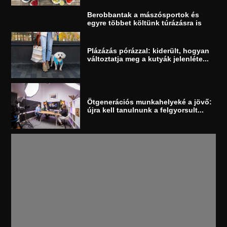
Berobbantak a mászósportok és
egyre többet költünk túrázásra is
Plázázás pórázzal: kiderült, hogyan
változtatja meg a kutyák jelenléte...
Ötgenerációs munkahelyeké a jövő:
újra kell tanulnunk a felgyorsult...