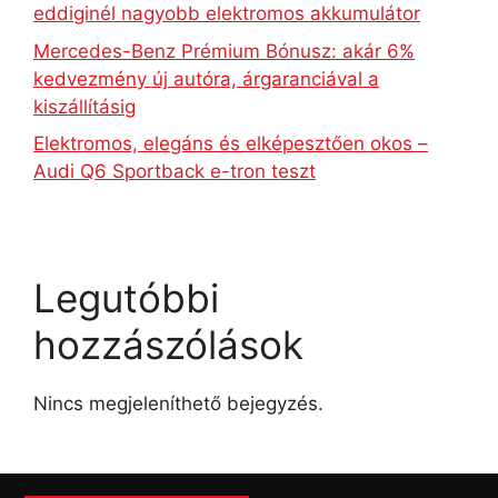
eddiginél nagyobb elektromos akkumulátor
Mercedes-Benz Prémium Bónusz: akár 6%
kedvezmény új autóra, árgaranciával a
kiszállításig
Elektromos, elegáns és elképesztően okos –
Audi Q6 Sportback e-tron teszt
Legutóbbi
hozzászólások
Nincs megjeleníthető bejegyzés.