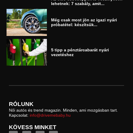
lehetnek: 7 szabály, amit...
Még csak most jön az igazi nyári
próbatétel: készítsük...
5 tipp a pénztárcabarát nyári
vezetéshez
RÓLUNK
Női autós és trend magazin. Minden, ami mozgásban tart.
Kapcsolat:
info@drivemebaby.hu
KÖVESS MINKET