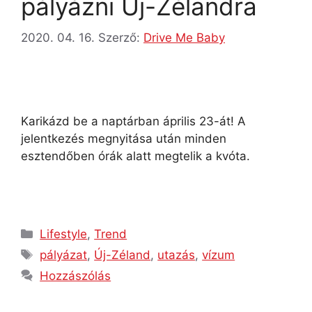
pályázni Új-Zélandra
2020. 04. 16.
Szerző:
Drive Me Baby
Karikázd be a naptárban április 23-át! A
jelentkezés megnyitása után minden
esztendőben órák alatt megtelik a kvóta.
Lifestyle
,
Trend
pályázat
,
Új-Zéland
,
utazás
,
vízum
Hozzászólás