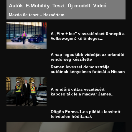
Autók
E-Mobility
Teszt
Új modell
Videó
Mazda 6e teszt – Hazaértem.
A „Fire + Ice” visszatérését ünnepli a
Volkswagen: különleges...
A nap legcukibb videóját az orlandói
rendőrség készítette
Ramen levessel demonstrálja
autóinak kényelmes futását a Nissan
A rendőrök ittas vezetésért
kapcsolták le a magyar James...
Dögös Forma-1-es pilóták lassított
felvételen hódítanak