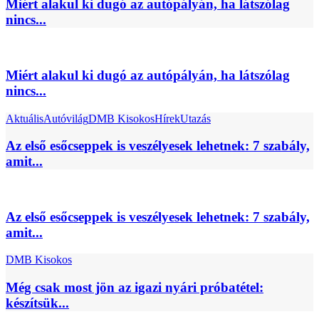
Miért alakul ki dugó az autópályán, ha látszólag
nincs...
Miért alakul ki dugó az autópályán, ha látszólag
nincs...
Aktuális
Autóvilág
DMB Kisokos
Hírek
Utazás
Az első esőcseppek is veszélyesek lehetnek: 7 szabály,
amit...
Az első esőcseppek is veszélyesek lehetnek: 7 szabály,
amit...
DMB Kisokos
Még csak most jön az igazi nyári próbatétel:
készítsük...