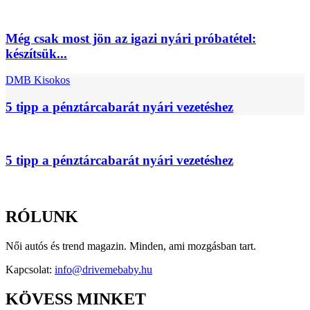
Még csak most jön az igazi nyári próbatétel:
készítsük...
DMB Kisokos
5 tipp a pénztárcabarát nyári vezetéshez
5 tipp a pénztárcabarát nyári vezetéshez
RÓLUNK
Női autós és trend magazin. Minden, ami mozgásban tart.
Kapcsolat:
info@drivemebaby.hu
KÖVESS MINKET