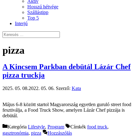
Aktív
Hosszú hétvége
Szállástipp
Top 5
Interjú
pizza
A Kincsem Parkban debütál Lázár Chef
pizza truckja
2025. 05. 08.
2022. 05. 06.
Szerző:
Kata
Május 6-8 között startol Magyarország egyetlen guruló street food
fesztiválja, a Food Truck Show, amelyen Lázár Chef pizzája is
debütál.
Kategória
Lifestyle
,
Program
Címkék
food truck
,
gasztronómia
,
pizza
Hozzászólás