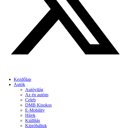
Kezdőlap
Autók
Autóvilág
Az én autóm
Celeb
DMB Kisokos
E-Mobility
Hírek
Kiállítás
Kipróbáltuk