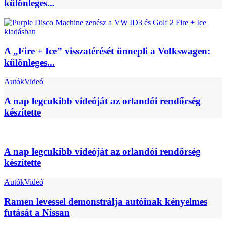
különleges...
A „Fire + Ice” visszatérését ünnepli a Volkswagen:
különleges...
Autók
Videó
A nap legcukibb videóját az orlandói rendőrség
készítette
A nap legcukibb videóját az orlandói rendőrség
készítette
Autók
Videó
Ramen levessel demonstrálja autóinak kényelmes
futását a Nissan