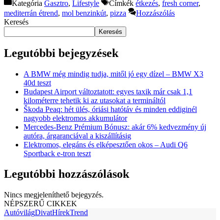
Kategória
Gasztro
,
Lifestyle
Címkék
étkezés
,
fresh corner
,
mediterrán étrend
,
mol benzinkút
,
pizza
Hozzászólás
Keresés
Keresés
Legutóbbi bejegyzések
A BMW még mindig tudja, mitől jó egy dízel – BMW X3
40d teszt
Budapest Airport változtatott: egyes taxik már csak 1,1
kilométerre tehetik ki az utasokat a termináltól
Škoda Peaq: hét ülés, óriási hatótáv és minden eddiginél
nagyobb elektromos akkumulátor
Mercedes-Benz Prémium Bónusz: akár 6% kedvezmény új
autóra, árgaranciával a kiszállításig
Elektromos, elegáns és elképesztően okos – Audi Q6
Sportback e-tron teszt
Legutóbbi hozzászólások
Nincs megjeleníthető bejegyzés.
NÉPSZERŰ CIKKEK
Autóvilág
Divat
Hírek
Trend