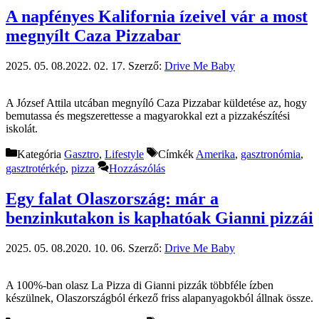
A napfényes Kalifornia ízeivel vár a most
megnyílt Caza Pizzabar
2025. 05. 08.
2022. 02. 17.
Szerző:
Drive Me Baby
A József Attila utcában megnyíló Caza Pizzabar küldetése az, hogy
bemutassa és megszerettesse a magyarokkal ezt a pizzakészítési
iskolát.
Kategória
Gasztro
,
Lifestyle
Címkék
Amerika
,
gasztronómia
,
gasztrotérkép
,
pizza
Hozzászólás
Egy falat Olaszország: már a
benzinkutakon is kaphatóak Gianni pizzái
2025. 05. 08.
2020. 10. 06.
Szerző:
Drive Me Baby
A 100%-ban olasz La Pizza di Gianni pizzák többféle ízben
készülnek, Olaszországból érkező friss alapanyagokból állnak össze.