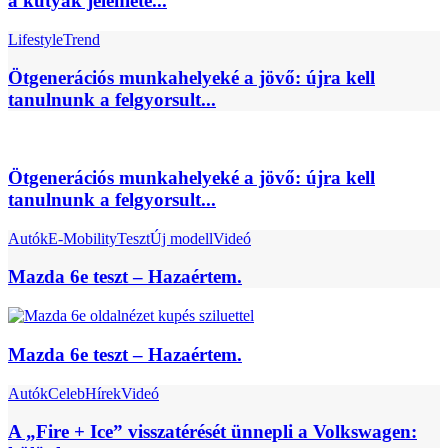
a kutyák jelenléte...
Lifestyle
Trend
Ötgenerációs munkahelyeké a jövő: újra kell
tanulnunk a felgyorsult...
Ötgenerációs munkahelyeké a jövő: újra kell
tanulnunk a felgyorsult...
Autók
E-Mobility
Teszt
Új modell
Videó
Mazda 6e teszt – Hazaértem.
Mazda 6e teszt – Hazaértem.
Autók
Celeb
Hírek
Videó
A „Fire + Ice” visszatérését ünnepli a Volkswagen: