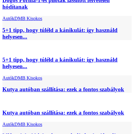
Dögös Forma-1-es pilóták lassított felvételen
hódítanak
Autók
DMB Kisokos
5+1 tipp, hogy túléld a kánikulát: így használd
helyesen...
5+1 tipp, hogy túléld a kánikulát: így használd
helyesen...
Autók
DMB Kisokos
Kutya autóban szállítása: ezek a fontos szabályok
Kutya autóban szállítása: ezek a fontos szabályok
Autók
DMB Kisokos