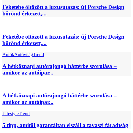
Feketébe öltözött a luxusutazás: új Porsche Design
bőrönd érkezett,...
Feketébe öltözött a luxusutazás: új Porsche Design
bőrönd érkezett,...
Autók
Autóvilág
Trend
A hétköznapi autórajongó háttérbe szorulása –
amikor az autóipar...
A hétköznapi autórajongó háttérbe szorulása –
amikor az autóipar...
Lifestyle
Trend
5 tipp, amitől garantáltan elszáll a tavaszi fáradtság