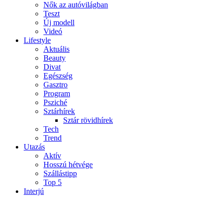
Nők az autóvilágban
Teszt
Új modell
Videó
Lifestyle
Aktuális
Beauty
Divat
Egészség
Gasztro
Program
Psziché
Sztárhírek
Sztár rövidhírek
Tech
Trend
Utazás
Aktív
Hosszú hétvége
Szállástipp
Top 5
Interjú