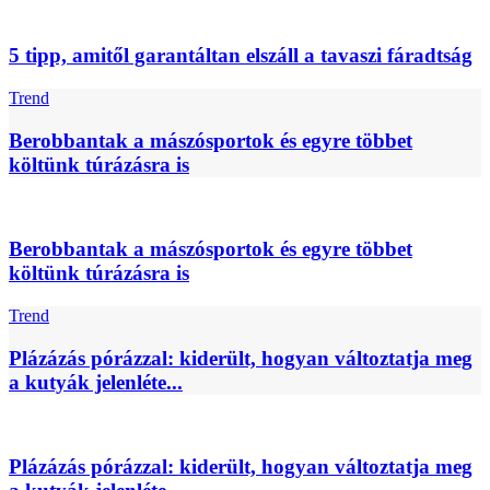
5 tipp, amitől garantáltan elszáll a tavaszi fáradtság
Trend
Berobbantak a mászósportok és egyre többet
költünk túrázásra is
Berobbantak a mászósportok és egyre többet
költünk túrázásra is
Trend
Plázázás pórázzal: kiderült, hogyan változtatja meg
a kutyák jelenléte...
Plázázás pórázzal: kiderült, hogyan változtatja meg