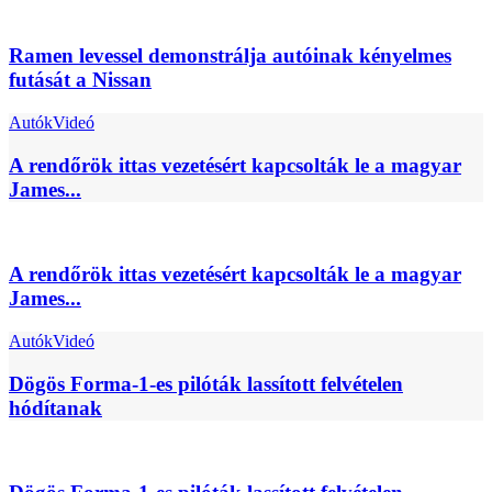
Ramen levessel demonstrálja autóinak kényelmes
futását a Nissan
Autók
Videó
A rendőrök ittas vezetésért kapcsolták le a magyar
James...
A rendőrök ittas vezetésért kapcsolták le a magyar
James...
Autók
Videó
Dögös Forma-1-es pilóták lassított felvételen
hódítanak