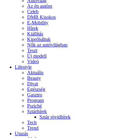
Autóvilág
Az én autóm
Celeb
DMB Kisokos
E-Mobility
Hírek
Kiállítás
Kipróbáltuk
Nők az autóvilágban
Teszt
Új modell
Videó
Lifestyle
Aktuális
Beauty
Divat
Egészség
Gasztro
Program
Psziché
Sztárhírek
Sztár rövidhírek
Tech
Trend
Utazás