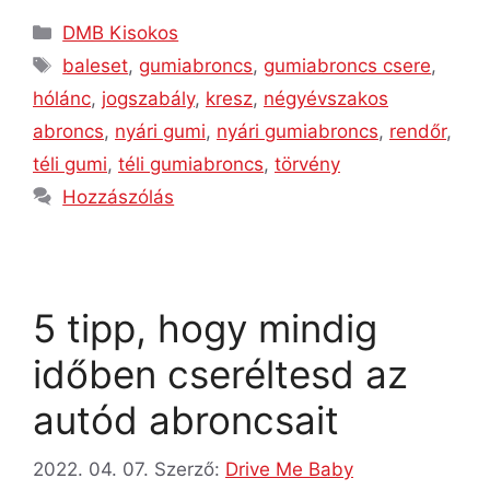
DMB Kisokos
baleset
,
gumiabroncs
,
gumiabroncs csere
,
hólánc
,
jogszabály
,
kresz
,
négyévszakos
abroncs
,
nyári gumi
,
nyári gumiabroncs
,
rendőr
,
téli gumi
,
téli gumiabroncs
,
törvény
Hozzászólás
5 tipp, hogy mindig
időben cseréltesd az
autód abroncsait
2022. 04. 07.
Szerző:
Drive Me Baby