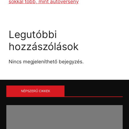
sokkal több, mint autóverseny
Legutóbbi
hozzászólások
Nincs megjeleníthető bejegyzés.
NÉPSZERŰ CIKKEK