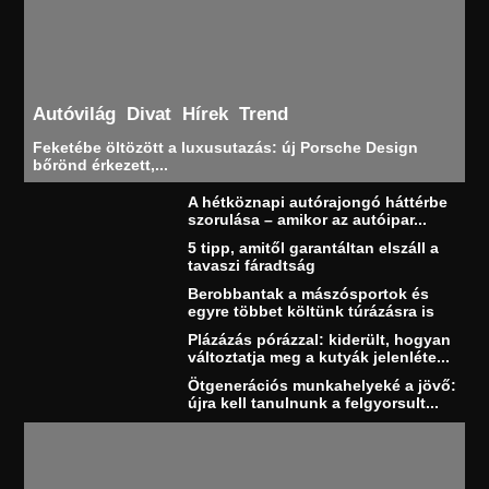
Autóvilág
Divat
Hírek
Trend
Feketébe öltözött a luxusutazás: új Porsche Design
bőrönd érkezett,...
A hétköznapi autórajongó háttérbe
szorulása – amikor az autóipar...
5 tipp, amitől garantáltan elszáll a
tavaszi fáradtság
Berobbantak a mászósportok és
egyre többet költünk túrázásra is
Plázázás pórázzal: kiderült, hogyan
változtatja meg a kutyák jelenléte...
Ötgenerációs munkahelyeké a jövő:
újra kell tanulnunk a felgyorsult...