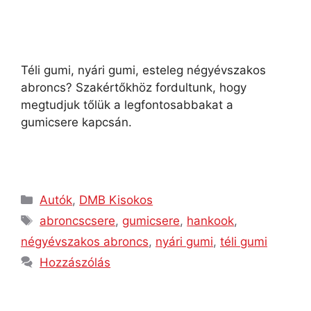
Téli gumi, nyári gumi, esteleg négyévszakos
abroncs? Szakértőkhöz fordultunk, hogy
megtudjuk tőlük a legfontosabbakat a
gumicsere kapcsán.
Autók
,
DMB Kisokos
abroncscsere
,
gumicsere
,
hankook
,
négyévszakos abroncs
,
nyári gumi
,
téli gumi
Hozzászólás