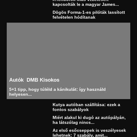
kapcsolták le a magyar James...
Dögös Forma-1-es pilóták lassított
felvételen hódítanak
Autók
DMB Kisokos
5+1 tipp, hogy túléld a kánikulát: így használd
helyesen...
Kutya autóban szállítása: ezek a
fontos szabályok
Miért alakul ki dugó az autópályán,
ha látszólag nincs...
Az első esőcseppek is veszélyesek
lehetnek: 7 szabály, amit...