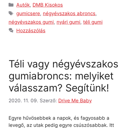
Autók
,
DMB Kisokos
gumicsere
,
négyévszakos abroncs
,
négyévszakos gumi
,
nyári gumi
,
téli gumi
Hozzászólás
Téli vagy négyévszakos
gumiabroncs: melyiket
válasszam? Segítünk!
2020. 11. 09.
Szerző:
Drive Me Baby
Egyre hűvösebbek a napok, és fagyosabb a
levegő, az utak pedig egyre csúszósabbak. Itt