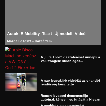
Autók
E-Mobility
Teszt
Új modell
Videó
Mazda 6e teszt – Hazaértem.
A „Fire + Ice” visszatérését ünnepli a
Volkswagen: különleges...
A nap legcukibb videóját az orlandói
rendőrség készítette
Ramen levessel demonstrálja
autóinak kényelmes futását a Nissan
A rendőrök ittas vezetésért