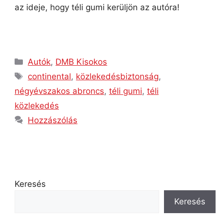
az ideje, hogy téli gumi kerüljön az autóra!
Autók
,
DMB Kisokos
continental
,
közlekedésbiztonság
,
négyévszakos abroncs
,
téli gumi
,
téli
közlekedés
Hozzászólás
Keresés
Keresés