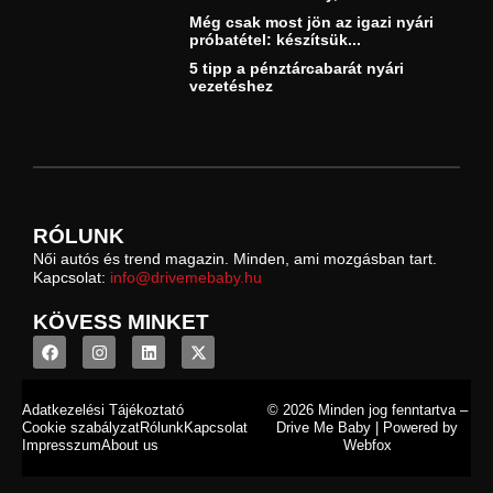
Még csak most jön az igazi nyári
próbatétel: készítsük...
5 tipp a pénztárcabarát nyári
vezetéshez
RÓLUNK
Női autós és trend magazin. Minden, ami mozgásban tart.
Kapcsolat:
info@drivemebaby.hu
KÖVESS MINKET
Adatkezelési Tájékoztató
© 2026 Minden jog fenntartva –
Cookie szabályzat
Rólunk
Kapcsolat
Drive Me Baby | Powered by
Impresszum
About us
Webfox