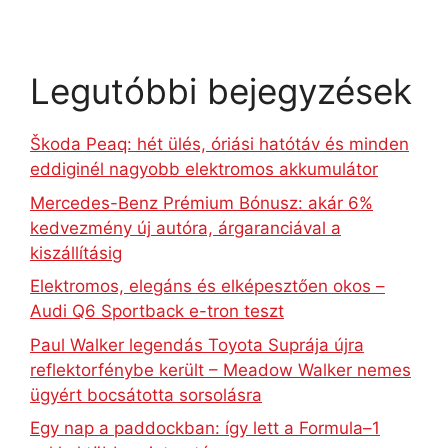
Legutóbbi bejegyzések
Škoda Peaq: hét ülés, óriási hatótáv és minden
eddiginél nagyobb elektromos akkumulátor
Mercedes-Benz Prémium Bónusz: akár 6%
kedvezmény új autóra, árgaranciával a
kiszállításig
Elektromos, elegáns és elképesztően okos –
Audi Q6 Sportback e-tron teszt
Paul Walker legendás Toyota Suprája újra
reflektorfénybe került – Meadow Walker nemes
ügyért bocsátotta sorsolásra
Egy nap a paddockban: így lett a Formula–1