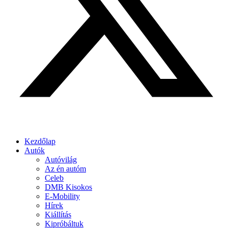
Kezdőlap
Autók
Autóvilág
Az én autóm
Celeb
DMB Kisokos
E-Mobility
Hírek
Kiállítás
Kipróbáltuk