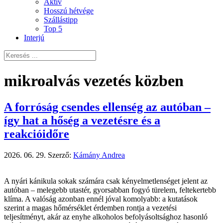
Aktív
Hosszú hétvége
Szállástipp
Top 5
Interjú
mikroalvás vezetés közben
A forróság csendes ellenség az autóban –
így hat a hőség a vezetésre és a
reakcióidőre
2026. 06. 29.
Szerző:
Kámány Andrea
A nyári kánikula sokak számára csak kényelmetlenséget jelent az
autóban – melegebb utastér, gyorsabban fogyó türelem, feltekertebb
klíma. A valóság azonban ennél jóval komolyabb: a kutatások
szerint a magas hőmérséklet érdemben rontja a vezetési
teljesítményt, akár az enyhe alkoholos befolyásoltsághoz hasonló