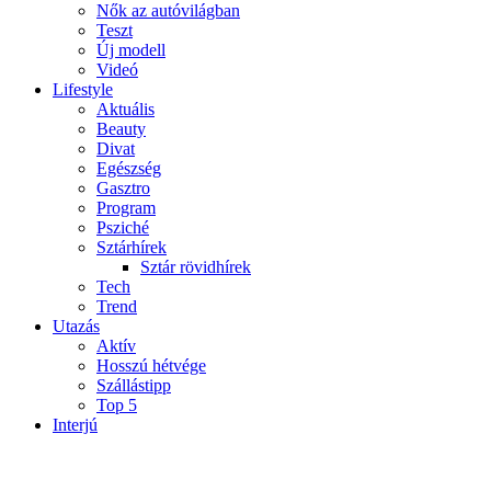
Nők az autóvilágban
Teszt
Új modell
Videó
Lifestyle
Aktuális
Beauty
Divat
Egészség
Gasztro
Program
Psziché
Sztárhírek
Sztár rövidhírek
Tech
Trend
Utazás
Aktív
Hosszú hétvége
Szállástipp
Top 5
Interjú