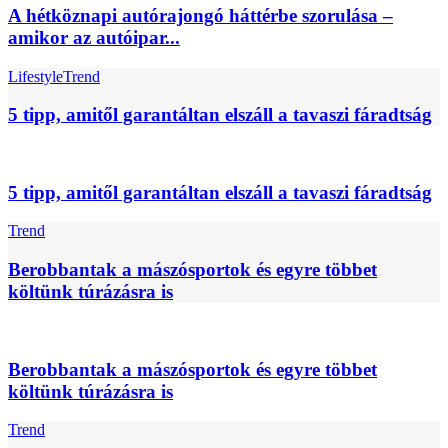
A hétköznapi autórajongó háttérbe szorulása –
amikor az autóipar...
Lifestyle
Trend
5 tipp, amitől garantáltan elszáll a tavaszi fáradtság
5 tipp, amitől garantáltan elszáll a tavaszi fáradtság
Trend
Berobbantak a mászósportok és egyre többet
költünk túrázásra is
Berobbantak a mászósportok és egyre többet
költünk túrázásra is
Trend