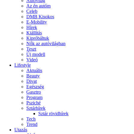
Autóvilág
Az én autóm
Celeb
DMB Kisokos
E-Mobility
Hírek
Kiállítás
Kipróbáltuk
Nők az autóvilágban
Teszt
Új modell
Videó
Lifestyle
Aktuális
Beauty
Divat
Egészség
Gasztro
Program
Psziché
Sztárhírek
Sztár rövidhírek
Tech
Trend
Utazás