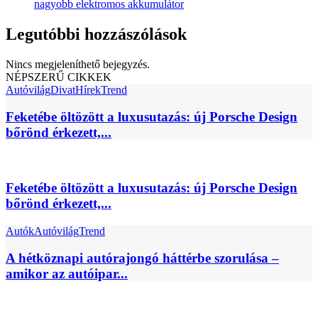
nagyobb elektromos akkumulátor
Legutóbbi hozzászólások
Nincs megjeleníthető bejegyzés.
NÉPSZERŰ CIKKEK
Autóvilág
Divat
Hírek
Trend
Feketébe öltözött a luxusutazás: új Porsche Design
bőrönd érkezett,...
Feketébe öltözött a luxusutazás: új Porsche Design
bőrönd érkezett,...
Autók
Autóvilág
Trend
A hétköznapi autórajongó háttérbe szorulása –
amikor az autóipar...