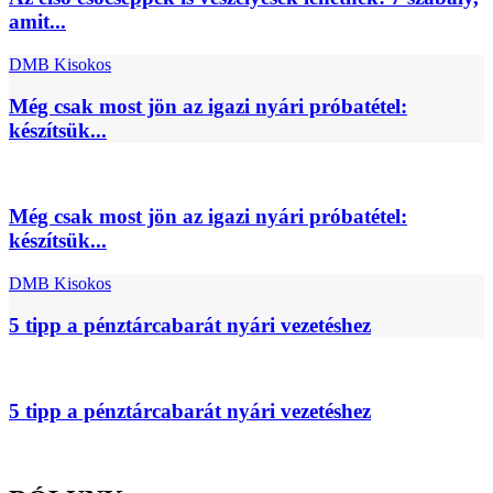
amit...
DMB Kisokos
Még csak most jön az igazi nyári próbatétel:
készítsük...
Még csak most jön az igazi nyári próbatétel:
készítsük...
DMB Kisokos
5 tipp a pénztárcabarát nyári vezetéshez
5 tipp a pénztárcabarát nyári vezetéshez