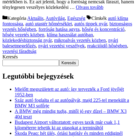
mértékben is. Ez azt jelenti, hogy a forróság nemcsak fáraszt, hanem
ténylegesen veszélyes közlekedési …
Olvass tovább
Kategória
Aktuális
,
Autóvilág
,
Egészség
Címkék
autó klíma
fontossága
,
autó utastér hőmérséklet
,
autós tippek nyár
,
biztonságos
vezetés hőségben
,
forróság hatása agyra
,
hőség és koncentráció
,
hőség vezetés közben
,
klíma használat autóban
,
közlekedésbiztonság nyár
,
mikroalvás vezetés közben
,
nyári
balesetmegelőzés
,
nyári vezetési veszélyek
,
reakcióidő hőségben
,
vezetési fáradtság
Keresés
Keresés
Legutóbbi bejegyzések
Mielőtt megszületett az autó: így tervezték a Ford jövőjét
1952-ben
Száz autó foglalta el az autópályát, majd 225-tel menekült a
BMW M3 sofőrje
A BMW még mindig tudja, mitől jó egy dízel – BMW X3
40d teszt
Budapest Airport változtatott: egyes taxik már csak 1,1
kilométerre tehetik ki az utasokat a termináltól
Škoda Peaq: hét ülés, óriási hatótáv és minden eddiginél