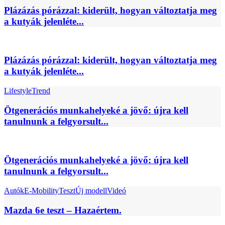
Plázázás pórázzal: kiderült, hogyan változtatja meg
a kutyák jelenléte...
Plázázás pórázzal: kiderült, hogyan változtatja meg
a kutyák jelenléte...
Lifestyle
Trend
Ötgenerációs munkahelyeké a jövő: újra kell
tanulnunk a felgyorsult...
Ötgenerációs munkahelyeké a jövő: újra kell
tanulnunk a felgyorsult...
Autók
E-Mobility
Teszt
Új modell
Videó
Mazda 6e teszt – Hazaértem.