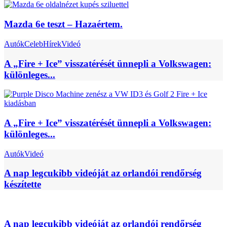
Mazda 6e teszt – Hazaértem.
Autók
Celeb
Hírek
Videó
A „Fire + Ice” visszatérését ünnepli a Volkswagen:
különleges...
A „Fire + Ice” visszatérését ünnepli a Volkswagen:
különleges...
Autók
Videó
A nap legcukibb videóját az orlandói rendőrség
készítette
A nap legcukibb videóját az orlandói rendőrség