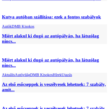
Kutya autóban szállítása: ezek a fontos szabályok
Autók
DMB Kisokos
Miért alakul ki dugó az autópályán, ha látszólag
nincs...
Miért alakul ki dugó az autópályán, ha látszólag
nincs...
Aktuális
Autóvilág
DMB Kisokos
Hírek
Utazás
Az első esőcseppek is veszélyesek lehetnek: 7 szabály,
amit...
Az első esőcseppek is veszélyesek lehetnek: 7 szabály,