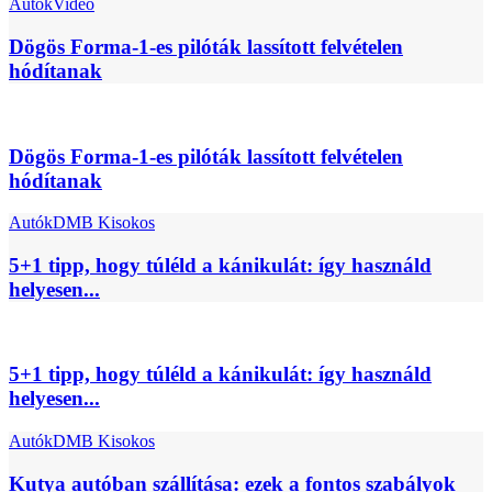
Autók
Videó
Dögös Forma-1-es pilóták lassított felvételen
hódítanak
Dögös Forma-1-es pilóták lassított felvételen
hódítanak
Autók
DMB Kisokos
5+1 tipp, hogy túléld a kánikulát: így használd
helyesen...
5+1 tipp, hogy túléld a kánikulát: így használd
helyesen...
Autók
DMB Kisokos
Kutya autóban szállítása: ezek a fontos szabályok