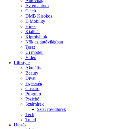
Autóvilág
Az én autóm
Celeb
DMB Kisokos
E-Mobility
Hírek
Kiállítás
Kipróbáltuk
Nők az autóvilágban
Teszt
Új modell
Videó
Lifestyle
Aktuális
Beauty
Divat
Egészség
Gasztro
Program
Psziché
Sztárhírek
Sztár rövidhírek
Tech
Trend
Utazás