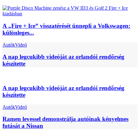
A „Fire + Ice” visszatérését ünnepli a Volkswagen:
különleges...
Autók
Videó
A nap legcukibb videóját az orlandói rendőrség
készítette
A nap legcukibb videóját az orlandói rendőrség
készítette
Autók
Videó
Ramen levessel demonstrálja autóinak kényelmes
futását a Nissan