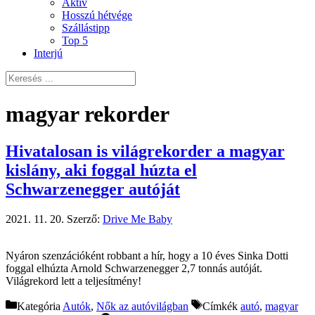
Aktív
Hosszú hétvége
Szállástipp
Top 5
Interjú
magyar rekorder
Hivatalosan is világrekorder a magyar
kislány, aki foggal húzta el
Schwarzenegger autóját
2021. 11. 20.
Szerző:
Drive Me Baby
Nyáron szenzációként robbant a hír, hogy a 10 éves Sinka Dotti
foggal elhúzta Arnold Schwarzenegger 2,7 tonnás autóját.
Világrekord lett a teljesítmény!
Kategória
Autók
,
Nők az autóvilágban
Címkék
autó
,
magyar