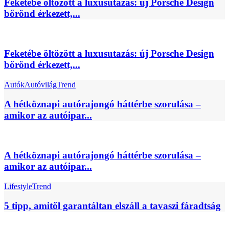
Feketébe öltözött a luxusutazás: új Porsche Design
bőrönd érkezett,...
Feketébe öltözött a luxusutazás: új Porsche Design
bőrönd érkezett,...
Autók
Autóvilág
Trend
A hétköznapi autórajongó háttérbe szorulása –
amikor az autóipar...
A hétköznapi autórajongó háttérbe szorulása –
amikor az autóipar...
Lifestyle
Trend
5 tipp, amitől garantáltan elszáll a tavaszi fáradtság