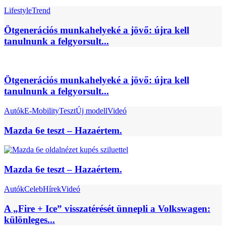
Lifestyle
Trend
Ötgenerációs munkahelyeké a jövő: újra kell
tanulnunk a felgyorsult...
Ötgenerációs munkahelyeké a jövő: újra kell
tanulnunk a felgyorsult...
Autók
E-Mobility
Teszt
Új modell
Videó
Mazda 6e teszt – Hazaértem.
Mazda 6e teszt – Hazaértem.
Autók
Celeb
Hírek
Videó
A „Fire + Ice” visszatérését ünnepli a Volkswagen:
különleges...