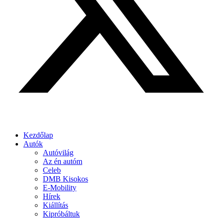
Kezdőlap
Autók
Autóvilág
Az én autóm
Celeb
DMB Kisokos
E-Mobility
Hírek
Kiállítás
Kipróbáltuk