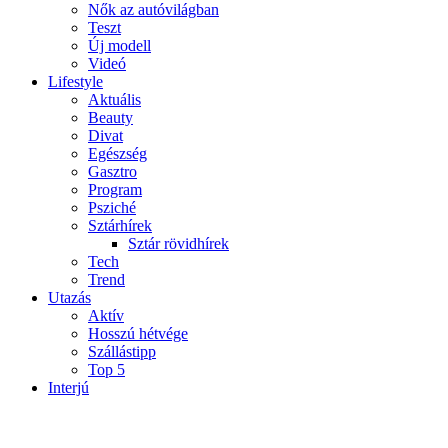
Nők az autóvilágban
Teszt
Új modell
Videó
Lifestyle
Aktuális
Beauty
Divat
Egészség
Gasztro
Program
Psziché
Sztárhírek
Sztár rövidhírek
Tech
Trend
Utazás
Aktív
Hosszú hétvége
Szállástipp
Top 5
Interjú