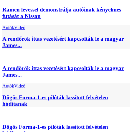
Ramen levessel demonstrálja autóinak kényelmes
futását a Nissan
Autók
Videó
A rendőrök ittas vezetésért kapcsolták le a magyar
James...
A rendőrök ittas vezetésért kapcsolták le a magyar
James...
Autók
Videó
Dögös Forma-1-es pilóták lassított felvételen
hódítanak
Dögös Forma-1-es pilóták lassított felvételen