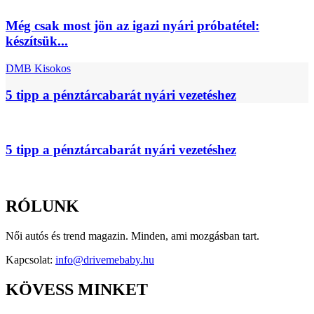
Még csak most jön az igazi nyári próbatétel:
készítsük...
DMB Kisokos
5 tipp a pénztárcabarát nyári vezetéshez
5 tipp a pénztárcabarát nyári vezetéshez
RÓLUNK
Női autós és trend magazin. Minden, ami mozgásban tart.
Kapcsolat:
info@drivemebaby.hu
KÖVESS MINKET