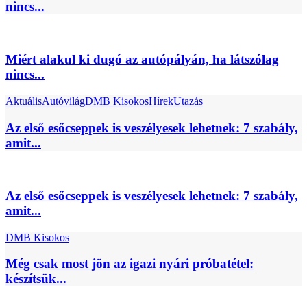
nincs...
Miért alakul ki dugó az autópályán, ha látszólag
nincs...
Aktuális
Autóvilág
DMB Kisokos
Hírek
Utazás
Az első esőcseppek is veszélyesek lehetnek: 7 szabály,
amit...
Az első esőcseppek is veszélyesek lehetnek: 7 szabály,
amit...
DMB Kisokos
Még csak most jön az igazi nyári próbatétel:
készítsük...