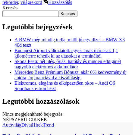
rekorder
,
világrekord
Hozzászólás
Keresés
Keresés
Legutóbbi bejegyzések
A BMW még mindig tudja, mitől jó egy dízel – BMW X3
40d teszt
Budapest Airport változtatott: egyes taxik már csak 1,1
kilométerre tehetik ki az utasokat a termináltól
Škoda Peaq: hét ülés, óriási hatótáv és minden eddiginél
nagyobb elektromos akkumulátor
Mercedes-Benz Prémium Bónusz: akár 6% kedvezmény új
autóra, árgaranciával a kiszállításig
Elektromos, elegáns és elképesztően okos – Audi Q6
Sportback e-tron teszt
Legutóbbi hozzászólások
Nincs megjeleníthető bejegyzés.
NÉPSZERŰ CIKKEK
Autóvilág
Divat
Hírek
Trend