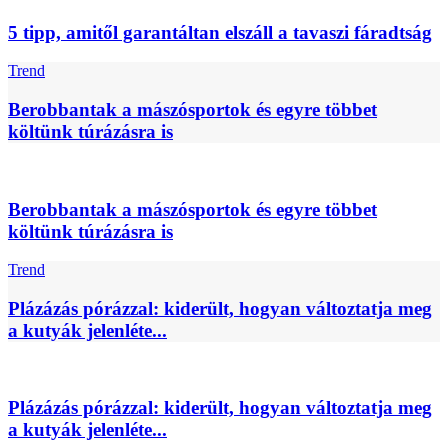
5 tipp, amitől garantáltan elszáll a tavaszi fáradtság
Trend
Berobbantak a mászósportok és egyre többet
költünk túrázásra is
Berobbantak a mászósportok és egyre többet
költünk túrázásra is
Trend
Plázázás pórázzal: kiderült, hogyan változtatja meg
a kutyák jelenléte...
Plázázás pórázzal: kiderült, hogyan változtatja meg
a kutyák jelenléte...