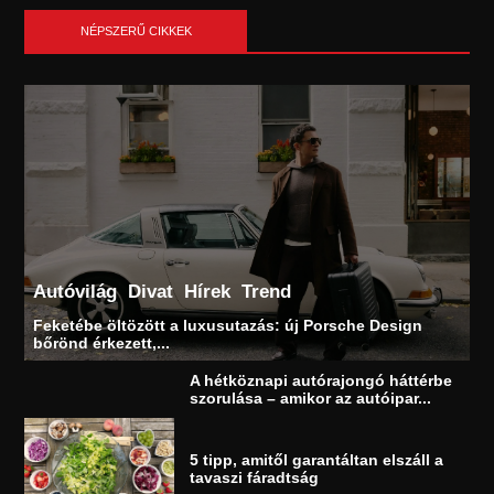
NÉPSZERŰ CIKKEK
Autóvilág
Divat
Hírek
Trend
Feketébe öltözött a luxusutazás: új Porsche Design
bőrönd érkezett,...
A hétköznapi autórajongó háttérbe
szorulása – amikor az autóipar...
5 tipp, amitől garantáltan elszáll a
tavaszi fáradtság