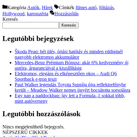
Kategória
Autók
,
Hírek
Címkék
filmes autó
,
fóliázás
,
Hollywood
,
karosszéria
Hozzászólás
Keresés
Keresés
Legutóbbi bejegyzések
Škoda Peaq: hét ülés, óriási hatótáv és minden eddiginél
nagyobb elektromos akkumulátor
Mercedes-Benz Prémium Bónusz: akár 6% kedvezmény új
autóra, árgaranciával a kiszállításig
Elektromos, elegáns és elképesztően okos – Audi Q6
Sportback e-tron teszt
Paul Walker legendás Toyota Suprája újra reflektorfénybe
került – Meadow Walker nemes ügyért bocsátotta sorsolásra
Egy nap a paddockban: így lett a Formula–1 sokkal több,
mint autóverseny
Legutóbbi hozzászólások
Nincs megjeleníthető bejegyzés.
NÉPSZERŰ CIKKEK