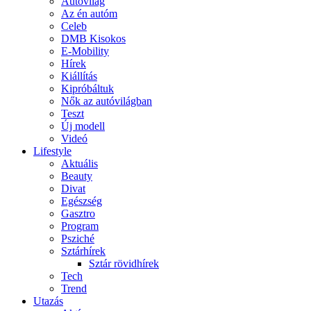
Autóvilág
Az én autóm
Celeb
DMB Kisokos
E-Mobility
Hírek
Kiállítás
Kipróbáltuk
Nők az autóvilágban
Teszt
Új modell
Videó
Lifestyle
Aktuális
Beauty
Divat
Egészség
Gasztro
Program
Psziché
Sztárhírek
Sztár rövidhírek
Tech
Trend
Utazás