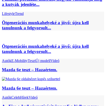
a kutyák jelenléte...
Lifestyle
Trend
Ötgenerációs munkahelyeké a jövő: újra kell
tanulnunk a felgyorsult...
Ötgenerációs munkahelyeké a jövő: újra kell
tanulnunk a felgyorsult...
Autók
E-Mobility
Teszt
Új modell
Videó
Mazda 6e teszt – Hazaértem.
Mazda 6e teszt – Hazaértem.
Autók
Celeb
Hírek
Videó