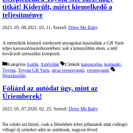
titkát! Kiderült, miért kiemelkedő a
teljesítménye
2025. 05. 08.
2021. 02. 11.
Szerző:
Drive Me Baby
A mérnökök könnyű szerkezeti anyagokat használtak a GR Yaris
teljes karosszériaszerkezetében: sok a könnyűfém elem, a tető
kovácsolt szénszálas kompozit.
Kategória
Autók
,
Autóvilág
Címkék
karosszéria
,
kompakt
,
Toyota
,
Toyota GR Yaris
,
utcai versenyautó
,
versenyautó
Hozzászólás
Fóliázd az autódat úgy, mint az
Úriemberek!
2025. 05. 07.
2020. 02. 25.
Szerző:
Drive Me Baby
Ha valaki azt hinné, csak a filmekben lehet pillanatok alatt csillogó-
villogó új színeket adni az autóknak, nagyon téved.