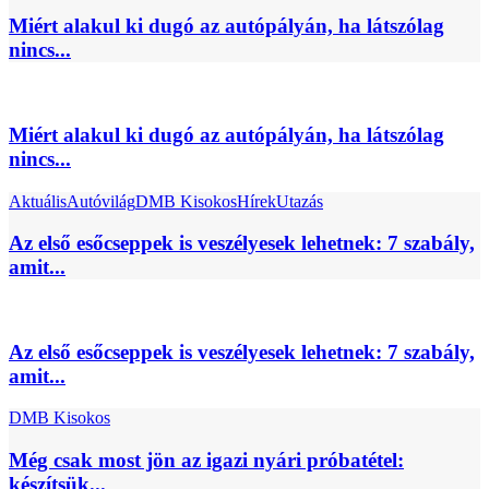
Miért alakul ki dugó az autópályán, ha látszólag
nincs...
Miért alakul ki dugó az autópályán, ha látszólag
nincs...
Aktuális
Autóvilág
DMB Kisokos
Hírek
Utazás
Az első esőcseppek is veszélyesek lehetnek: 7 szabály,
amit...
Az első esőcseppek is veszélyesek lehetnek: 7 szabály,
amit...
DMB Kisokos
Még csak most jön az igazi nyári próbatétel:
készítsük...