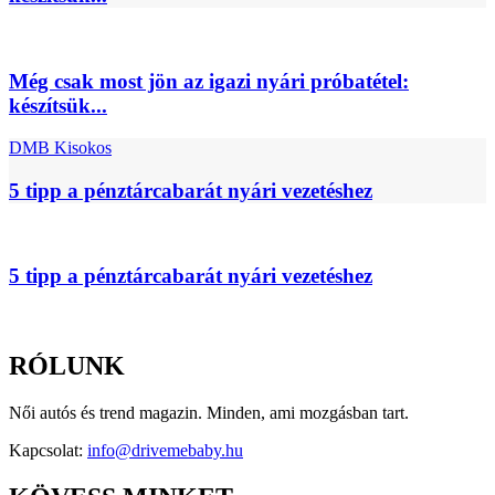
Még csak most jön az igazi nyári próbatétel:
készítsük...
DMB Kisokos
5 tipp a pénztárcabarát nyári vezetéshez
5 tipp a pénztárcabarát nyári vezetéshez
RÓLUNK
Női autós és trend magazin. Minden, ami mozgásban tart.
Kapcsolat:
info@drivemebaby.hu