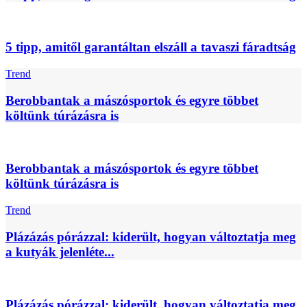
5 tipp, amitől garantáltan elszáll a tavaszi fáradtság
Trend
Berobbantak a mászósportok és egyre többet
költünk túrázásra is
Berobbantak a mászósportok és egyre többet
költünk túrázásra is
Trend
Plázázás pórázzal: kiderült, hogyan változtatja meg
a kutyák jelenléte...
Plázázás pórázzal: kiderült, hogyan változtatja meg