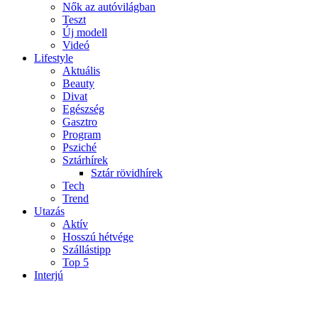
Nők az autóvilágban
Teszt
Új modell
Videó
Lifestyle
Aktuális
Beauty
Divat
Egészség
Gasztro
Program
Psziché
Sztárhírek
Sztár rövidhírek
Tech
Trend
Utazás
Aktív
Hosszú hétvége
Szállástipp
Top 5
Interjú