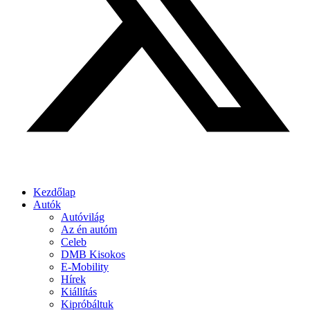
Kezdőlap
Autók
Autóvilág
Az én autóm
Celeb
DMB Kisokos
E-Mobility
Hírek
Kiállítás
Kipróbáltuk