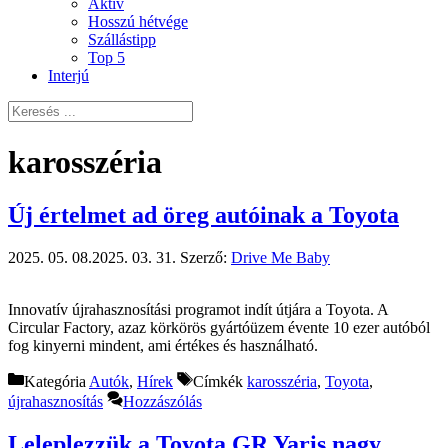
Aktív
Hosszú hétvége
Szállástipp
Top 5
Interjú
karosszéria
Új értelmet ad öreg autóinak a Toyota
2025. 05. 08.
2025. 03. 31.
Szerző:
Drive Me Baby
Innovatív újrahasznosítási programot indít útjára a Toyota. A
Circular Factory, azaz körkörös gyártóüzem évente 10 ezer autóból
fog kinyerni mindent, ami értékes és használható.
Kategória
Autók
,
Hírek
Címkék
karosszéria
,
Toyota
,
újrahasznosítás
Hozzászólás
Leleplezzük a Toyota GR Yaris nagy