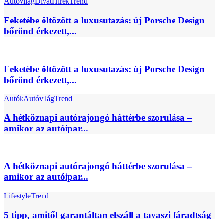
Autóvilág
Divat
Hírek
Trend
Feketébe öltözött a luxusutazás: új Porsche Design
bőrönd érkezett,...
Feketébe öltözött a luxusutazás: új Porsche Design
bőrönd érkezett,...
Autók
Autóvilág
Trend
A hétköznapi autórajongó háttérbe szorulása –
amikor az autóipar...
A hétköznapi autórajongó háttérbe szorulása –
amikor az autóipar...
Lifestyle
Trend
5 tipp, amitől garantáltan elszáll a tavaszi fáradtság