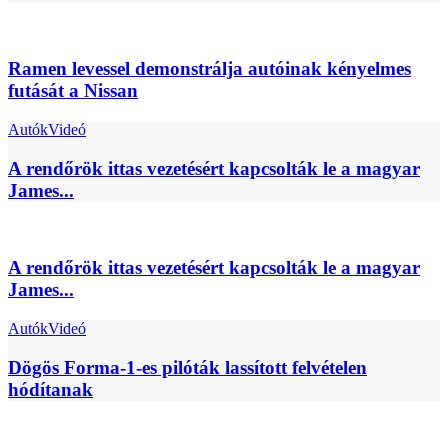
Ramen levessel demonstrálja autóinak kényelmes
futását a Nissan
Autók
Videó
A rendőrök ittas vezetésért kapcsolták le a magyar
James...
A rendőrök ittas vezetésért kapcsolták le a magyar
James...
Autók
Videó
Dögös Forma-1-es pilóták lassított felvételen
hódítanak