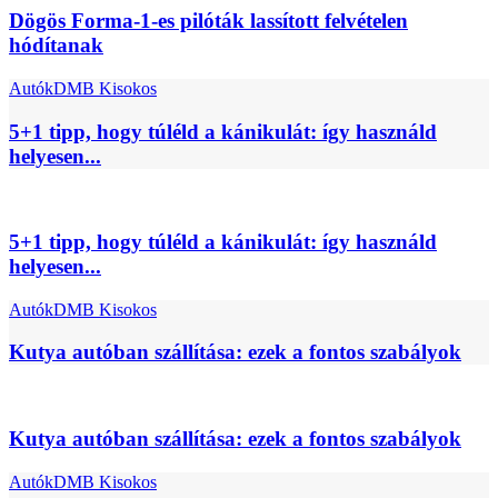
Dögös Forma-1-es pilóták lassított felvételen
hódítanak
Autók
DMB Kisokos
5+1 tipp, hogy túléld a kánikulát: így használd
helyesen...
5+1 tipp, hogy túléld a kánikulát: így használd
helyesen...
Autók
DMB Kisokos
Kutya autóban szállítása: ezek a fontos szabályok
Kutya autóban szállítása: ezek a fontos szabályok
Autók
DMB Kisokos