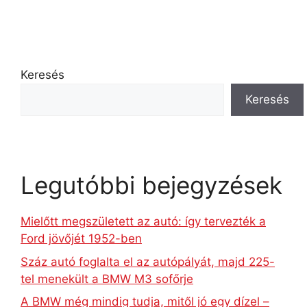
Keresés
Keresés
Legutóbbi bejegyzések
Mielőtt megszületett az autó: így tervezték a
Ford jövőjét 1952-ben
Száz autó foglalta el az autópályát, majd 225-
tel menekült a BMW M3 sofőrje
A BMW még mindig tudja, mitől jó egy dízel –