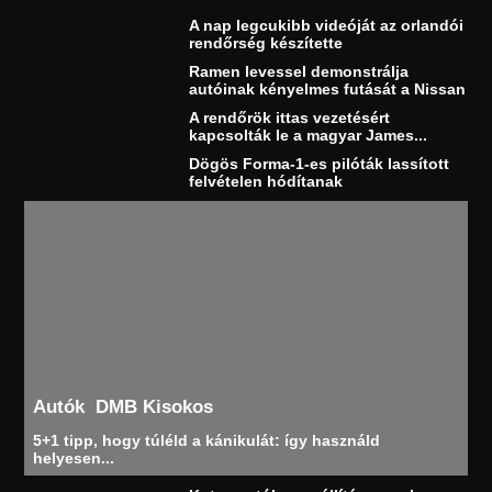
A nap legcukibb videóját az orlandói
rendőrség készítette
Ramen levessel demonstrálja
autóinak kényelmes futását a Nissan
A rendőrök ittas vezetésért
kapcsolták le a magyar James...
Dögös Forma-1-es pilóták lassított
felvételen hódítanak
Autók
DMB Kisokos
5+1 tipp, hogy túléld a kánikulát: így használd
helyesen...