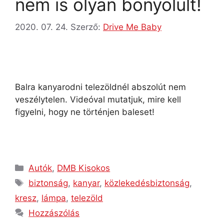
nem is olyan bonyolult!
2020. 07. 24.
Szerző:
Drive Me Baby
Balra kanyarodni telezöldnél abszolút nem
veszélytelen. Videóval mutatjuk, mire kell
figyelni, hogy ne történjen baleset!
Autók
,
DMB Kisokos
biztonság
,
kanyar
,
közlekedésbiztonság
,
kresz
,
lámpa
,
telezöld
Hozzászólás