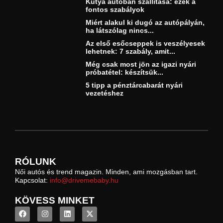
Kutya autóban szállítása: ezek a
fontos szabályok
Miért alakul ki dugó az autópályán,
ha látszólag nincs...
Az első esőcseppek is veszélyesek
lehetnek: 7 szabály, amit...
Még csak most jön az igazi nyári
próbatétel: készítsük...
5 tipp a pénztárcabarát nyári
vezetéshez
RÓLUNK
Női autós és trend magazin. Minden, ami mozgásban tart.
Kapcsolat:
info@drivemebaby.hu
KÖVESS MINKET