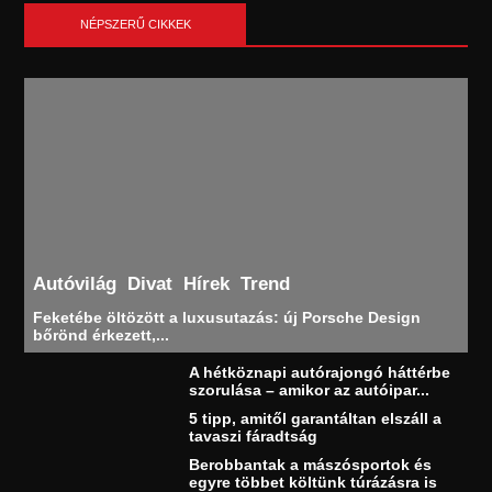
NÉPSZERŰ CIKKEK
Autóvilág
Divat
Hírek
Trend
Feketébe öltözött a luxusutazás: új Porsche Design
bőrönd érkezett,...
A hétköznapi autórajongó háttérbe
szorulása – amikor az autóipar...
5 tipp, amitől garantáltan elszáll a
tavaszi fáradtság
Berobbantak a mászósportok és
egyre többet költünk túrázásra is