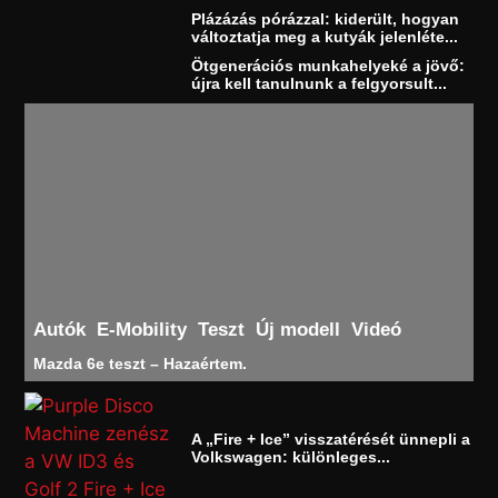
Plázázás pórázzal: kiderült, hogyan
változtatja meg a kutyák jelenléte...
Ötgenerációs munkahelyeké a jövő:
újra kell tanulnunk a felgyorsult...
Autók
E-Mobility
Teszt
Új modell
Videó
Mazda 6e teszt – Hazaértem.
A „Fire + Ice” visszatérését ünnepli a
Volkswagen: különleges...