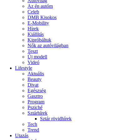
Autóvilág
Az én autóm
Celeb
DMB Kisokos
E-Mobility
Hírek
Kiállítás
Kipróbáltuk
Nők az autóvilágban
Teszt
Új modell
Videó
Lifestyle
Aktuális
Beauty
Divat
Egészség
Gasztro
Program
Psziché
Sztárhírek
Sztár rövidhírek
Tech
Trend
Utazás