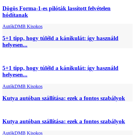
Dögös Forma-1-es pilóták lassított felvételen
hódítanak
Autók
DMB Kisokos
5+1 tipp, hogy túléld a kánikulát: így használd
helyesen...
5+1 tipp, hogy túléld a kánikulát: így használd
helyesen...
Autók
DMB Kisokos
Kutya autóban szállítása: ezek a fontos szabályok
Kutya autóban szállítása: ezek a fontos szabályok
Autók
DMB Kisokos