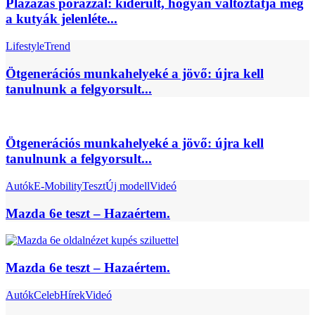
Plázázás pórázzal: kiderült, hogyan változtatja meg
a kutyák jelenléte...
Lifestyle
Trend
Ötgenerációs munkahelyeké a jövő: újra kell
tanulnunk a felgyorsult...
Ötgenerációs munkahelyeké a jövő: újra kell
tanulnunk a felgyorsult...
Autók
E-Mobility
Teszt
Új modell
Videó
Mazda 6e teszt – Hazaértem.
Mazda 6e teszt – Hazaértem.
Autók
Celeb
Hírek
Videó