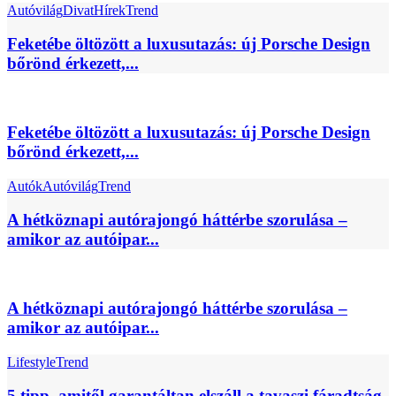
Autóvilág
Divat
Hírek
Trend
Feketébe öltözött a luxusutazás: új Porsche Design
bőrönd érkezett,...
Feketébe öltözött a luxusutazás: új Porsche Design
bőrönd érkezett,...
Autók
Autóvilág
Trend
A hétköznapi autórajongó háttérbe szorulása –
amikor az autóipar...
A hétköznapi autórajongó háttérbe szorulása –
amikor az autóipar...
Lifestyle
Trend
5 tipp, amitől garantáltan elszáll a tavaszi fáradtság