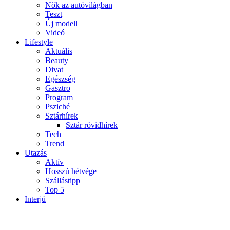
Nők az autóvilágban
Teszt
Új modell
Videó
Lifestyle
Aktuális
Beauty
Divat
Egészség
Gasztro
Program
Psziché
Sztárhírek
Sztár rövidhírek
Tech
Trend
Utazás
Aktív
Hosszú hétvége
Szállástipp
Top 5
Interjú