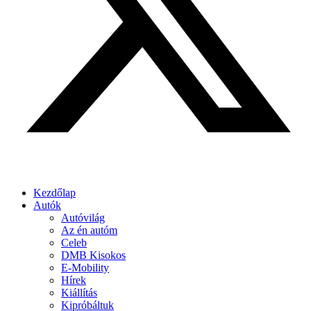
Kezdőlap
Autók
Autóvilág
Az én autóm
Celeb
DMB Kisokos
E-Mobility
Hírek
Kiállítás
Kipróbáltuk