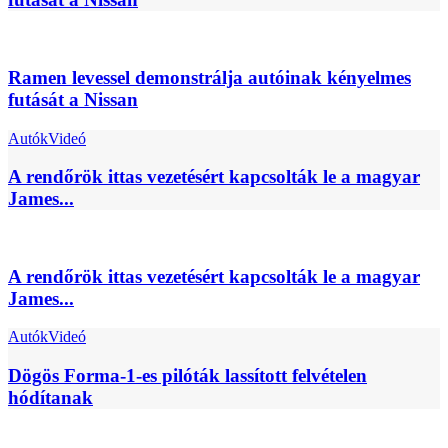
Ramen levessel demonstrálja autóinak kényelmes
futását a Nissan
Autók
Videó
A rendőrök ittas vezetésért kapcsolták le a magyar
James...
A rendőrök ittas vezetésért kapcsolták le a magyar
James...
Autók
Videó
Dögös Forma-1-es pilóták lassított felvételen
hódítanak