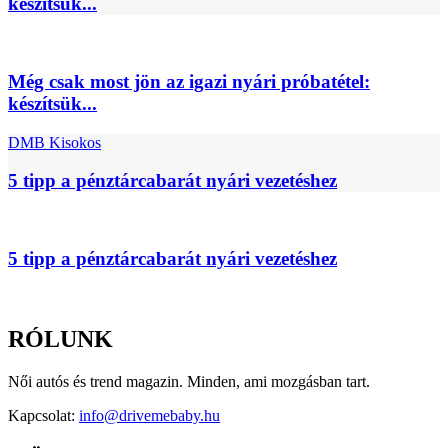
készítsük...
Még csak most jön az igazi nyári próbatétel:
készítsük...
DMB Kisokos
5 tipp a pénztárcabarát nyári vezetéshez
5 tipp a pénztárcabarát nyári vezetéshez
RÓLUNK
Női autós és trend magazin. Minden, ami mozgásban tart.
Kapcsolat:
info@drivemebaby.hu