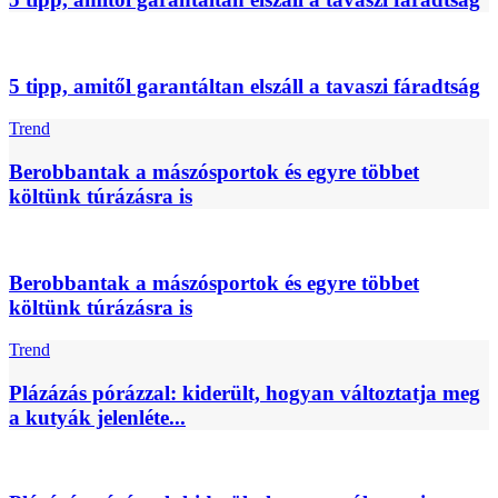
5 tipp, amitől garantáltan elszáll a tavaszi fáradtság
Trend
Berobbantak a mászósportok és egyre többet
költünk túrázásra is
Berobbantak a mászósportok és egyre többet
költünk túrázásra is
Trend
Plázázás pórázzal: kiderült, hogyan változtatja meg
a kutyák jelenléte...