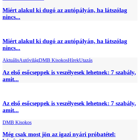
Miért alakul ki dugó az autópályán, ha látszólag
nincs...
Miért alakul ki dugó az autópályán, ha látszólag
nincs...
Aktuális
Autóvilág
DMB Kisokos
Hírek
Utazás
Az első esőcseppek is veszélyesek lehetnek: 7 szabály,
amit...
Az első esőcseppek is veszélyesek lehetnek: 7 szabály,
amit...
DMB Kisokos
Még csak most jön az igazi nyári próbatétel: