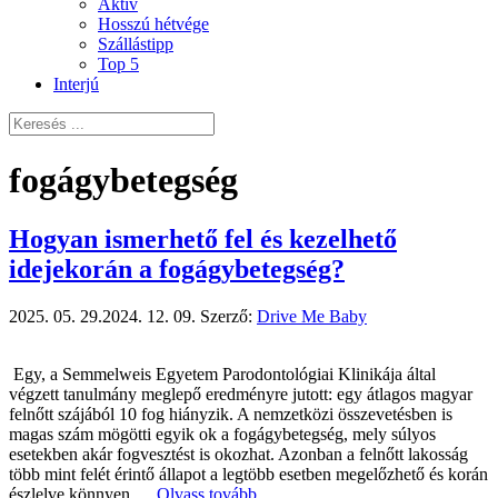
Aktív
Hosszú hétvége
Szállástipp
Top 5
Interjú
fogágybetegség
Hogyan ismerhető fel és kezelhető
idejekorán a fogágybetegség?
2025. 05. 29.
2024. 12. 09.
Szerző:
Drive Me Baby
Egy, a Semmelweis Egyetem Parodontológiai Klinikája által
végzett tanulmány meglepő eredményre jutott: egy átlagos magyar
felnőtt szájából 10 fog hiányzik. A nemzetközi összevetésben is
magas szám mögötti egyik ok a fogágybetegség, mely súlyos
esetekben akár fogvesztést is okozhat. Azonban a felnőtt lakosság
több mint felét érintő állapot a legtöbb esetben megelőzhető és korán
észlelve könnyen …
Olvass tovább