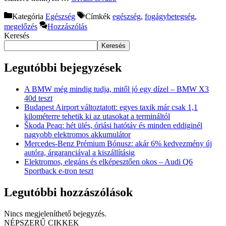
Kategória
Egészség
Címkék
egészség
,
fogágybetegség
,
megelőzés
Hozzászólás
Keresés
Keresés
Legutóbbi bejegyzések
A BMW még mindig tudja, mitől jó egy dízel – BMW X3
40d teszt
Budapest Airport változtatott: egyes taxik már csak 1,1
kilométerre tehetik ki az utasokat a termináltól
Škoda Peaq: hét ülés, óriási hatótáv és minden eddiginél
nagyobb elektromos akkumulátor
Mercedes-Benz Prémium Bónusz: akár 6% kedvezmény új
autóra, árgaranciával a kiszállításig
Elektromos, elegáns és elképesztően okos – Audi Q6
Sportback e-tron teszt
Legutóbbi hozzászólások
Nincs megjeleníthető bejegyzés.
NÉPSZERŰ CIKKEK