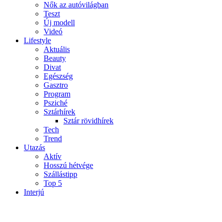
Nők az autóvilágban
Teszt
Új modell
Videó
Lifestyle
Aktuális
Beauty
Divat
Egészség
Gasztro
Program
Psziché
Sztárhírek
Sztár rövidhírek
Tech
Trend
Utazás
Aktív
Hosszú hétvége
Szállástipp
Top 5
Interjú