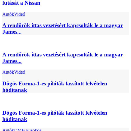
futását a Nissan
Autók
Videó
A rendőrök ittas vezetésért kapcsolták le a magyar
James...
A rendőrök ittas vezetésért kapcsolták le a magyar
James...
Autók
Videó
Dögös Forma-1-es pilóták lassított felvételen
hódítanak
Dögös Forma-1-es pilóták lassított felvételen
hódítanak
Autók
DMB Kisokos