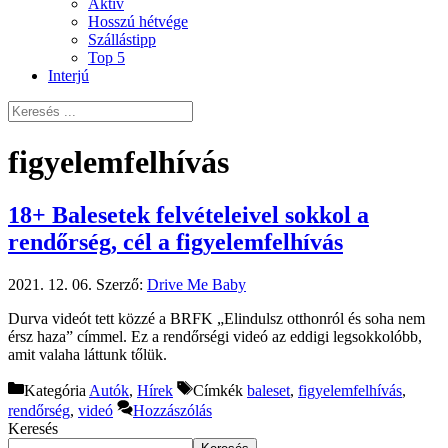
Aktív
Hosszú hétvége
Szállástipp
Top 5
Interjú
figyelemfelhívás
18+ Balesetek felvételeivel sokkol a
rendőrség, cél a figyelemfelhívás
2021. 12. 06.
Szerző:
Drive Me Baby
Durva videót tett közzé a BRFK „Elindulsz otthonról és soha nem
érsz haza” címmel. Ez a rendőrségi videó az eddigi legsokkolóbb,
amit valaha láttunk tőlük.
Kategória
Autók
,
Hírek
Címkék
baleset
,
figyelemfelhívás
,
rendőrség
,
videó
Hozzászólás
Keresés