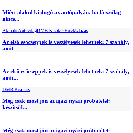
Miért alakul ki dugó az autópályán, ha látszólag
nincs...
Aktuális
Autóvilág
DMB Kisokos
Hírek
Utazás
Az első esőcseppek is veszélyesek lehetnek: 7 szabály,
amit...
Az első esőcseppek is veszélyesek lehetnek: 7 szabály,
amit...
DMB Kisokos
Még csak most jön az igazi nyári próbatétel:
készítsük...
Még csak most jön az igazi nyári próbatétel: