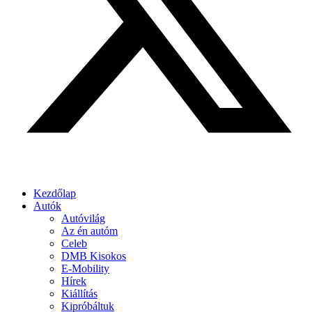
Kezdőlap
Autók
Autóvilág
Az én autóm
Celeb
DMB Kisokos
E-Mobility
Hírek
Kiállítás
Kipróbáltuk