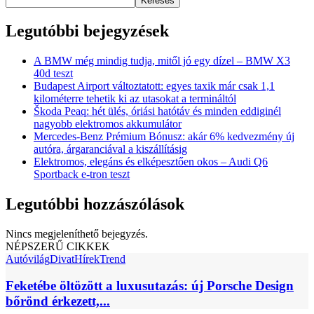
Keresés
Legutóbbi bejegyzések
A BMW még mindig tudja, mitől jó egy dízel – BMW X3
40d teszt
Budapest Airport változtatott: egyes taxik már csak 1,1
kilométerre tehetik ki az utasokat a termináltól
Škoda Peaq: hét ülés, óriási hatótáv és minden eddiginél
nagyobb elektromos akkumulátor
Mercedes-Benz Prémium Bónusz: akár 6% kedvezmény új
autóra, árgaranciával a kiszállításig
Elektromos, elegáns és elképesztően okos – Audi Q6
Sportback e-tron teszt
Legutóbbi hozzászólások
Nincs megjeleníthető bejegyzés.
NÉPSZERŰ CIKKEK
Autóvilág
Divat
Hírek
Trend
Feketébe öltözött a luxusutazás: új Porsche Design
bőrönd érkezett,...