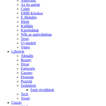
Autóvilág
Az én autóm
Celeb
DMB Kisokos
E-Mobility
Hírek
Kiállítás
Kipróbáltuk
Nők az autóvilágban
Teszt
Új modell
Videó
Lifestyle
Aktuális
Beauty
Divat
Egészség
Gasztro
Program
Psziché
Sztárhírek
Sztár rövidhírek
Tech
Trend
Utazás