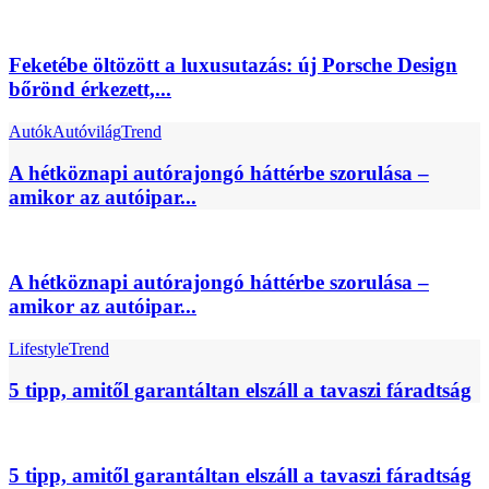
Feketébe öltözött a luxusutazás: új Porsche Design
bőrönd érkezett,...
Autók
Autóvilág
Trend
A hétköznapi autórajongó háttérbe szorulása –
amikor az autóipar...
A hétköznapi autórajongó háttérbe szorulása –
amikor az autóipar...
Lifestyle
Trend
5 tipp, amitől garantáltan elszáll a tavaszi fáradtság
5 tipp, amitől garantáltan elszáll a tavaszi fáradtság