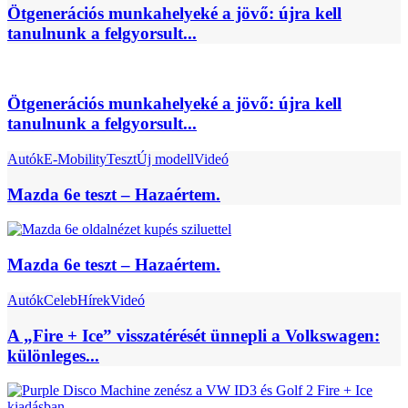
Ötgenerációs munkahelyeké a jövő: újra kell
tanulnunk a felgyorsult...
Ötgenerációs munkahelyeké a jövő: újra kell
tanulnunk a felgyorsult...
Autók
E-Mobility
Teszt
Új modell
Videó
Mazda 6e teszt – Hazaértem.
Mazda 6e teszt – Hazaértem.
Autók
Celeb
Hírek
Videó
A „Fire + Ice” visszatérését ünnepli a Volkswagen:
különleges...