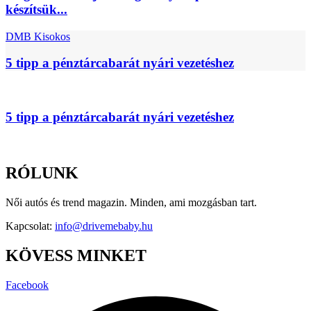
készítsük...
DMB Kisokos
5 tipp a pénztárcabarát nyári vezetéshez
5 tipp a pénztárcabarát nyári vezetéshez
RÓLUNK
Női autós és trend magazin. Minden, ami mozgásban tart.
Kapcsolat:
info@drivemebaby.hu
KÖVESS MINKET
Facebook