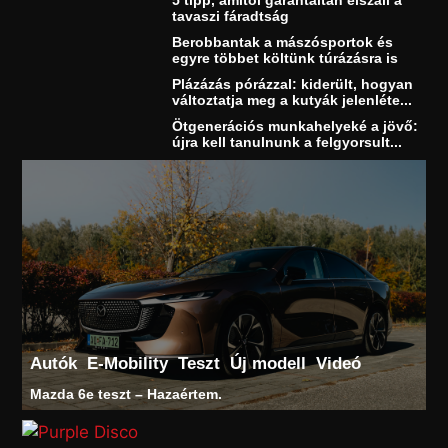
5 tipp, amitől garantáltan elszáll a
tavaszi fáradtság
Berobbantak a mászósportok és
egyre többet költünk túrázásra is
Plázázás pórázzal: kiderült, hogyan
változtatja meg a kutyák jelenléte...
Ötgenerációs munkahelyeké a jövő:
újra kell tanulnunk a felgyorsult...
Autók
E-Mobility
Teszt
Új modell
Videó
Mazda 6e teszt – Hazaértem.