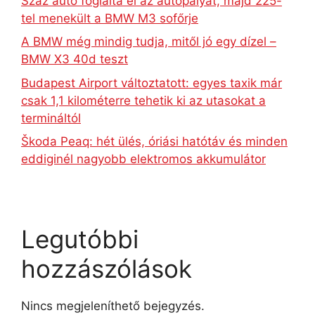
Száz autó foglalta el az autópályát, majd 225-
tel menekült a BMW M3 sofőrje
A BMW még mindig tudja, mitől jó egy dízel –
BMW X3 40d teszt
Budapest Airport változtatott: egyes taxik már
csak 1,1 kilométerre tehetik ki az utasokat a
termináltól
Škoda Peaq: hét ülés, óriási hatótáv és minden
eddiginél nagyobb elektromos akkumulátor
Legutóbbi
hozzászólások
Nincs megjeleníthető bejegyzés.