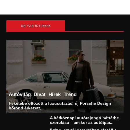
NÉPSZERŰ CIKKEK
Autóvilág
Divat
Hírek
Trend
Feketébe öltözött a luxusutazás: új Porsche Design
bőrönd érkezett,...
A hétköznapi autórajongó háttérbe
szorulása – amikor az autóipar...