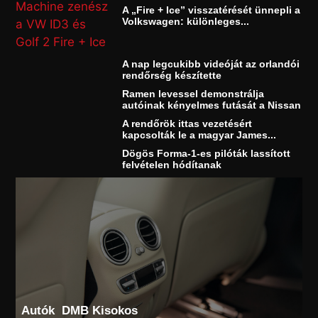
A „Fire + Ice” visszatérését ünnepli a
Volkswagen: különleges...
A nap legcukibb videóját az orlandói
rendőrség készítette
Ramen levessel demonstrálja
autóinak kényelmes futását a Nissan
A rendőrök ittas vezetésért
kapcsolták le a magyar James...
Dögös Forma-1-es pilóták lassított
felvételen hódítanak
Autók
DMB Kisokos