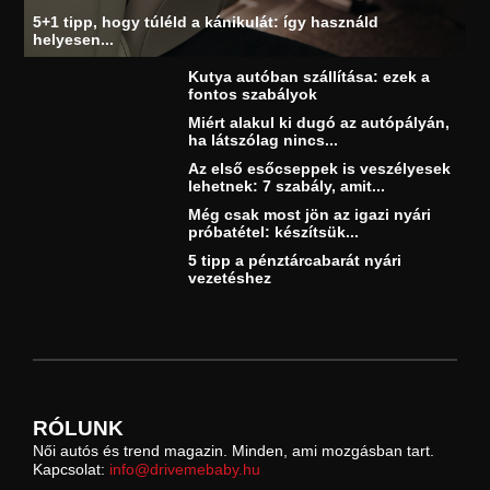
5+1 tipp, hogy túléld a kánikulát: így használd
helyesen...
Kutya autóban szállítása: ezek a
fontos szabályok
Miért alakul ki dugó az autópályán,
ha látszólag nincs...
Az első esőcseppek is veszélyesek
lehetnek: 7 szabály, amit...
Még csak most jön az igazi nyári
próbatétel: készítsük...
5 tipp a pénztárcabarát nyári
vezetéshez
RÓLUNK
Női autós és trend magazin. Minden, ami mozgásban tart.
Kapcsolat:
info@drivemebaby.hu