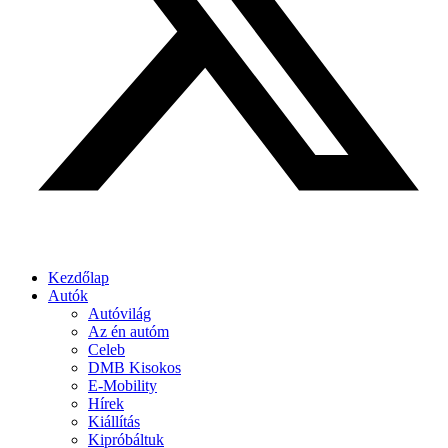
Kezdőlap
Autók
Autóvilág
Az én autóm
Celeb
DMB Kisokos
E-Mobility
Hírek
Kiállítás
Kipróbáltuk