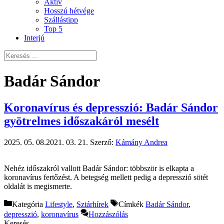
Aktív
Hosszú hétvége
Szállástipp
Top 5
Interjú
Badár Sándor
Koronavírus és depresszió: Badár Sándor
gyötrelmes időszakáról mesélt
2025. 05. 08.
2021. 03. 21.
Szerző:
Kámány Andrea
Nehéz időszakról vallott Badár Sándor: többször is elkapta a
koronavírus fertőzést. A betegség mellett pedig a depresszió sötét
oldalát is megismerte.
Kategória
Lifestyle
,
Sztárhírek
Címkék
Badár Sándor
,
depresszió
,
koronavírus
Hozzászólás
Keresés