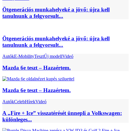
Ötgenerációs munkahelyeké a jövő: újra kell
tanulnunk a felgyorsult...
Ötgenerációs munkahelyeké a jövő: újra kell
tanulnunk a felgyorsult...
Autók
E-Mobility
Teszt
Új modell
Videó
Mazda 6e teszt – Hazaértem.
Mazda 6e teszt – Hazaértem.
Autók
Celeb
Hírek
Videó
A „Fire + Ice” visszatérését ünnepli a Volkswagen:
különleges...