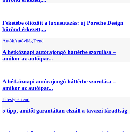
Feketébe öltözött a luxusutazás: új Porsche Design
bőrönd érkezett,...
Autók
Autóvilág
Trend
A hétköznapi autórajongó háttérbe szorulása –
amikor az autóipar...
A hétköznapi autórajongó háttérbe szorulása –
amikor az autóipar...
Lifestyle
Trend
5 tipp, amitől garantáltan elszáll a tavaszi fáradtság