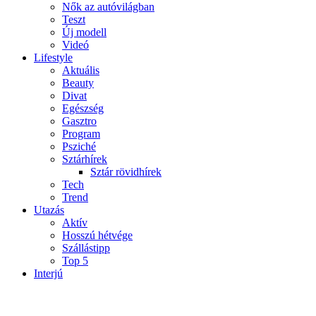
Nők az autóvilágban
Teszt
Új modell
Videó
Lifestyle
Aktuális
Beauty
Divat
Egészség
Gasztro
Program
Psziché
Sztárhírek
Sztár rövidhírek
Tech
Trend
Utazás
Aktív
Hosszú hétvége
Szállástipp
Top 5
Interjú