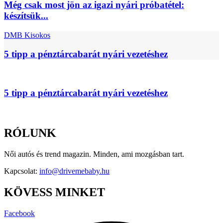
Még csak most jön az igazi nyári próbatétel:
készítsük...
DMB Kisokos
5 tipp a pénztárcabarát nyári vezetéshez
5 tipp a pénztárcabarát nyári vezetéshez
RÓLUNK
Női autós és trend magazin. Minden, ami mozgásban tart.
Kapcsolat:
info@drivemebaby.hu
KÖVESS MINKET
Facebook