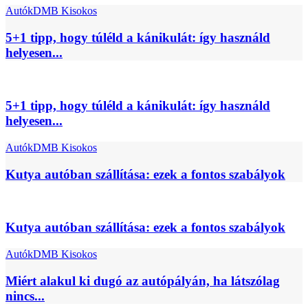
Autók
DMB Kisokos
5+1 tipp, hogy túléld a kánikulát: így használd
helyesen...
5+1 tipp, hogy túléld a kánikulát: így használd
helyesen...
Autók
DMB Kisokos
Kutya autóban szállítása: ezek a fontos szabályok
Kutya autóban szállítása: ezek a fontos szabályok
Autók
DMB Kisokos
Miért alakul ki dugó az autópályán, ha látszólag
nincs...