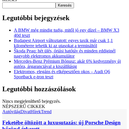
Keresés
Legutóbbi bejegyzések
A BMW még mindig tudja, mitől jó egy dízel – BMW X3
40d teszt
Budapest Airport változtatott: egyes taxik már csak 1,1
kilométerre tehetik ki az utasokat a termináltól
Škoda Peaq: hét ülés, óriási hatótáv és minden eddiginél
nagyobb elektromos akkumulátor
Mercedes-Benz Prémium Bónusz: akár 6% kedvezmény új
autóra, árgaranciával a kiszállításig
Elektromos, elegáns és elképesztően okos – Audi Q6
Sportback e-tron teszt
Legutóbbi hozzászólások
Nincs megjeleníthető bejegyzés.
NÉPSZERŰ CIKKEK
Autóvilág
Divat
Hírek
Trend
Feketébe öltözött a luxusutazás: új Porsche Design
bőrönd érkezett,...