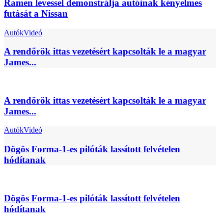
Ramen levessel demonstrálja autóinak kényelmes
futását a Nissan
Autók
Videó
A rendőrök ittas vezetésért kapcsolták le a magyar
James...
A rendőrök ittas vezetésért kapcsolták le a magyar
James...
Autók
Videó
Dögös Forma-1-es pilóták lassított felvételen
hódítanak
Dögös Forma-1-es pilóták lassított felvételen
hódítanak