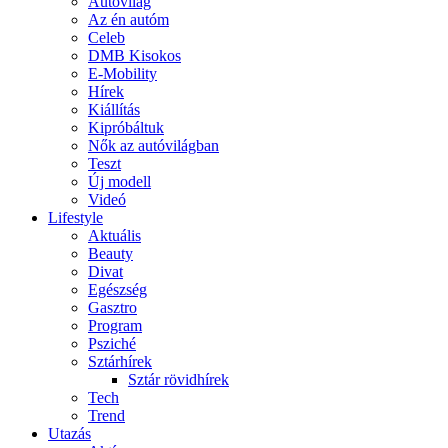
Autóvilág
Az én autóm
Celeb
DMB Kisokos
E-Mobility
Hírek
Kiállítás
Kipróbáltuk
Nők az autóvilágban
Teszt
Új modell
Videó
Lifestyle
Aktuális
Beauty
Divat
Egészség
Gasztro
Program
Psziché
Sztárhírek
Sztár rövidhírek
Tech
Trend
Utazás