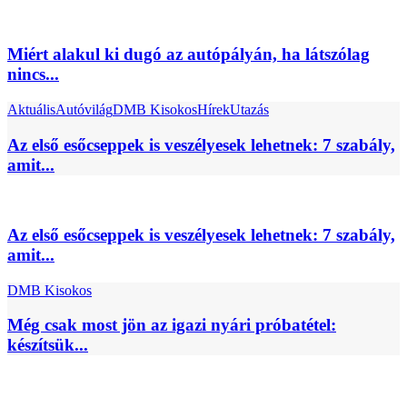
Miért alakul ki dugó az autópályán, ha látszólag
nincs...
Aktuális
Autóvilág
DMB Kisokos
Hírek
Utazás
Az első esőcseppek is veszélyesek lehetnek: 7 szabály,
amit...
Az első esőcseppek is veszélyesek lehetnek: 7 szabály,
amit...
DMB Kisokos
Még csak most jön az igazi nyári próbatétel:
készítsük...