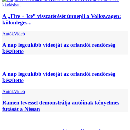
A „Fire + Ice” visszatérését ünnepli a Volkswagen:
különleges...
Autók
Videó
A nap legcukibb videóját az orlandói rendőrség
készítette
A nap legcukibb videóját az orlandói rendőrség
készítette
Autók
Videó
Ramen levessel demonstrálja autóinak kényelmes
futását a Nissan