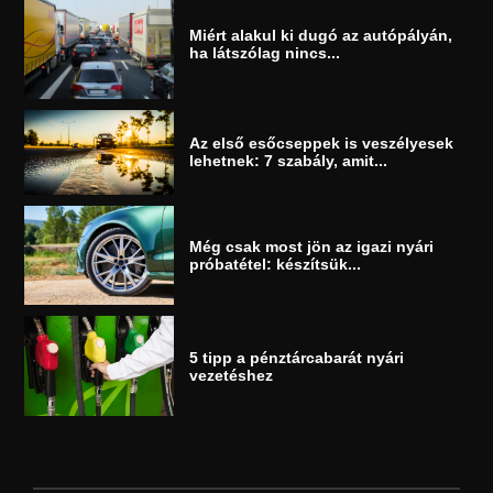
Miért alakul ki dugó az autópályán,
ha látszólag nincs...
Az első esőcseppek is veszélyesek
lehetnek: 7 szabály, amit...
Még csak most jön az igazi nyári
próbatétel: készítsük...
5 tipp a pénztárcabarát nyári
vezetéshez