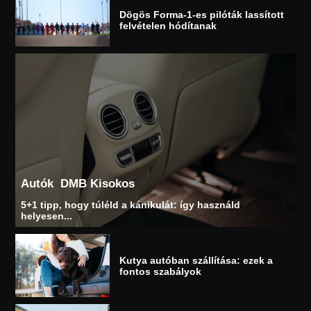
Dögös Forma-1-es pilóták lassított
felvételen hódítanak
Autók
DMB Kisokos
5+1 tipp, hogy túléld a kánikulát: így használd
helyesen...
Kutya autóban szállítása: ezek a
fontos szabályok