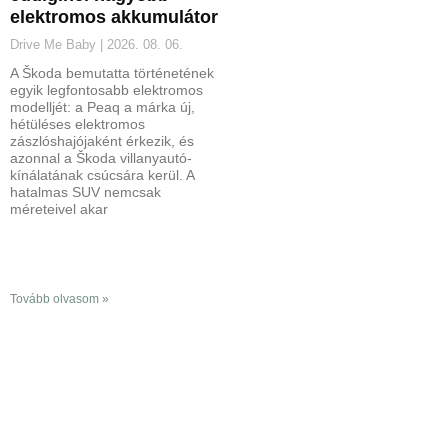
elektromos akkumulátor
Drive Me Baby
2026. 08. 06.
A Škoda bemutatta történetének
egyik legfontosabb elektromos
modelljét: a Peaq a márka új,
hétüléses elektromos
zászlóshajójaként érkezik, és
azonnal a Škoda villanyautó-
kínálatának csúcsára kerül. A
hatalmas SUV nemcsak
méreteivel akar
Tovább olvasom »