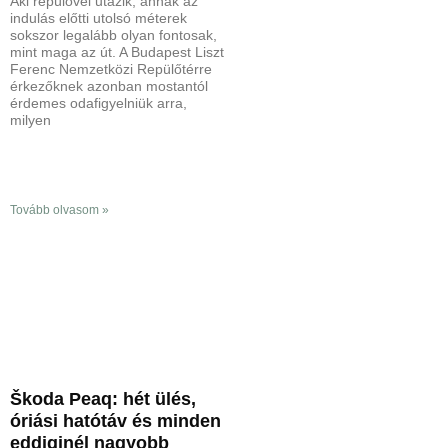
Aki repülővel utazik, annak az
indulás előtti utolsó méterek
sokszor legalább olyan fontosak,
mint maga az út. A Budapest Liszt
Ferenc Nemzetközi Repülőtérre
érkezőknek azonban mostantól
érdemes odafigyelniük arra,
milyen
Tovább olvasom »
Škoda Peaq: hét ülés,
óriási hatótáv és minden
eddiginél nagyobb