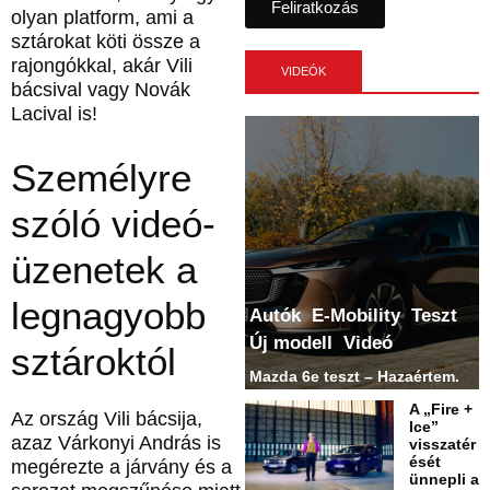
Feliratkozás
olyan platform, ami a
sztárokat köti össze a
rajongókkal, akár Vili
VIDEÓK
bácsival vagy Novák
Lacival is!
Személyre
szóló videó-
üzenetek a
legnagyobb
Autók
E-Mobility
Teszt
Új modell
Videó
sztároktól
Mazda 6e teszt – Hazaértem.
A „Fire +
Az ország Vili bácsija,
Ice”
azaz Várkonyi András is
visszatér
ését
megérezte a járvány és a
ünnepli a