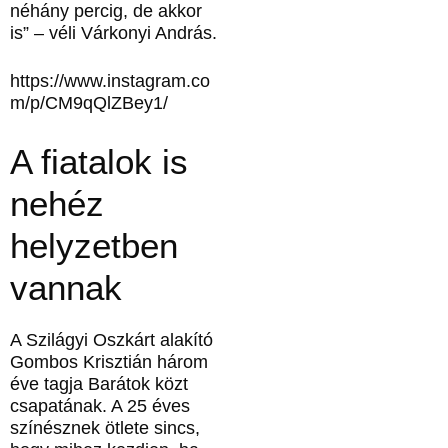
néhány percig, de akkor
is” – véli Várkonyi András.
https://www.instagram.co
m/p/CM9qQlZBey1/
A fiatalok is
nehéz
helyzetben
vannak
A Szilágyi Oszkárt alakító
Gombos Krisztián három
éve tagja Barátok közt
csapatának. A 25 éves
színésznek ötlete sincs,