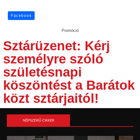
Facebook
Promóció
Sztárüzenet: Kérj
személyre szóló
születésnapi
köszöntést a Barátok
közt sztárjaitól!
NÉPSZERŰ CIKKEK