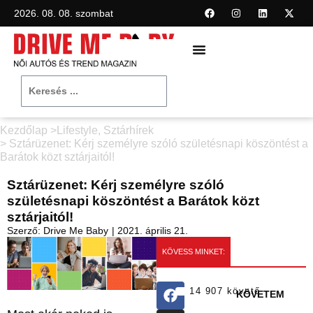
2026. 08. 08. szombat
Kezdőlap >
Lifestyle
,
Sztárhírek
> Sztárüzenet: Kérj személyre szóló születésnapi köszöntést a
Barátok közt sztárjaitól!
Sztárüzenet: Kérj személyre szóló
születésnapi köszöntést a Barátok közt
sztárjaitól!
Szerző:
Drive Me Baby
|
2021. április 21.
KÖVESS MINKET:
14 907 követő
KÖVETEM