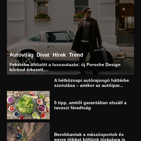
Autóvilág
Divat
Hírek
Trend
Feketébe öltözött a luxusutazás: új Porsche Design
bőrönd érkezett,...
A hétköznapi autórajongó háttérbe
szorulása – amikor az autóipar...
5 tipp, amitől garantáltan elszáll a
tavaszi fáradtság
Berobbantak a mászósportok és
egyre többet költünk túrázásra is