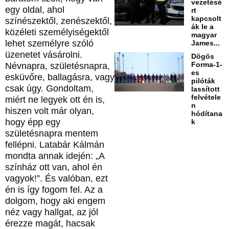
vezetésé
egy oldal, ahol
rt
kapcsolt
színészektől, zenészektől,
ák le a
közéleti személyiségektől
magyar
lehet személyre szóló
James...
üzenetet vásárolni.
Dögös
Forma-1-
Névnapra, születésnapra,
es
esküvőre, ballagásra, vagy
pilóták
csak úgy. Gondoltam,
lassított
felvétele
miért ne legyek ott én is,
n
hiszen volt már olyan,
hódítana
hogy épp egy
k
születésnapra mentem
fellépni. Latabár Kálmán
mondta annak idején: „A
színház ott van, ahol én
vagyok!”. És valóban, ezt
én is így fogom fel. Az a
dolgom, hogy aki engem
néz vagy hallgat, az jól
érezze magát, hacsak