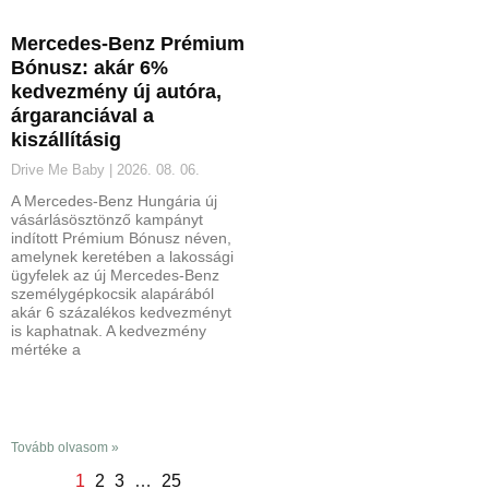
Mercedes-Benz Prémium
Bónusz: akár 6%
kedvezmény új autóra,
árgaranciával a
kiszállításig
Drive Me Baby
2026. 08. 06.
A Mercedes-Benz Hungária új
vásárlásösztönző kampányt
indított Prémium Bónusz néven,
amelynek keretében a lakossági
ügyfelek az új Mercedes-Benz
személygépkocsik alapárából
akár 6 százalékos kedvezményt
is kaphatnak. A kedvezmény
mértéke a
Tovább olvasom »
1
2
3
…
25