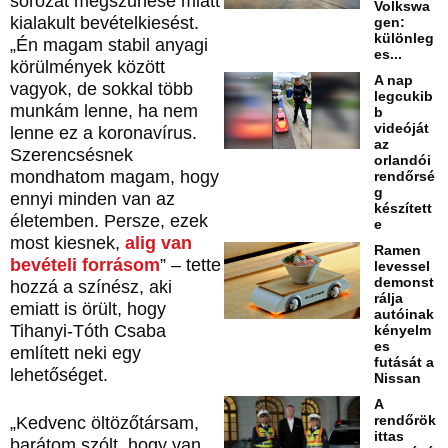
sorozat megszűnése miatt
Volkswa
kialakult bevételkiesést.
gen:
különleg
„Én magam stabil anyagi
es...
körülmények között
A nap
vagyok, de sokkal több
legcukib
munkám lenne, ha nem
b
videóját
lenne ez a koronavírus.
az
Szerencsésnek
orlandói
mondhatom magam, hogy
rendőrsé
g
ennyi minden van az
készített
életemben. Persze, ezek
e
most kiesnek,
alig van
Ramen
bevételi forrásom
” – tette
levessel
demonst
hozzá a színész, aki
rálja
emiatt is örült, hogy
autóinak
Tihanyi-Tóth Csaba
kényelm
es
említett neki egy
futását a
lehetőséget.
Nissan
A
rendőrök
„Kedvenc öltözőtársam,
ittas
barátom szólt, hogy van