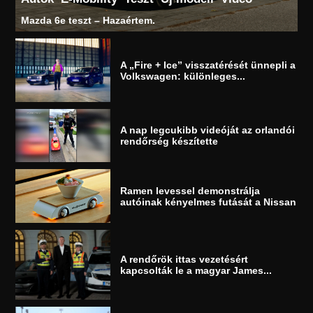
Mazda 6e teszt – Hazaértem.
A „Fire + Ice” visszatérését ünnepli a
Volkswagen: különleges...
A nap legcukibb videóját az orlandói
rendőrség készítette
Ramen levessel demonstrálja
autóinak kényelmes futását a Nissan
A rendőrök ittas vezetésért
kapcsolták le a magyar James...