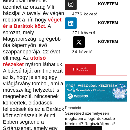
Most akár neked is
KÖVETEM
üzenhet az ország Vili
bácsija! A tavalyi év végén
4776 követő
robbant a hír, hogy
véget
KÖVETEM
ér
a Barátok közt.
A
sorozat, mely
271 követő
Magyarország legrégebb
KÖVETEM
óta képernyőn lévő
szappanoperája, 22 évet
34 követő
élt meg. Az
utolsó
részeket
nyáron láthatjuk.
HÍRLEVÉL
A búcsú fájó, amit nehezít
az is, hogy jelenleg egy
világjárvány tombol, ami a
művészvilág helyzetét is
megnehezíti. Nincsenek
koncertek, előadások,
Promóció
fellépések és ez a Barátok
Szeretnéd személyesen
közt színészeit is érinti.
megkapni a legérdekesebb
Ebben segítene a
híreinket? Regisztrálj most!
Sztárüzenet, amely egy