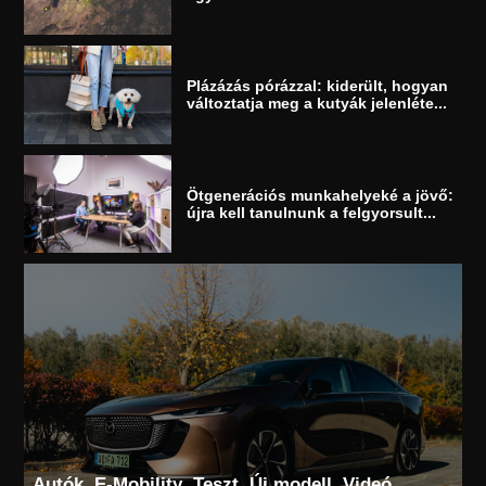
Plázázás pórázzal: kiderült, hogyan
változtatja meg a kutyák jelenléte...
Ötgenerációs munkahelyeké a jövő:
újra kell tanulnunk a felgyorsult...
Autók
E-Mobility
Teszt
Új modell
Videó