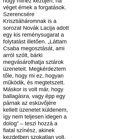
hogy mihez kezdjen, ha
véget érnek a forgatások.
Szerencsére
Krisztiáháromnak is a
sorozat Novák Lacija adott
egy kis reménysugarat a
folytatást illetően. „Láttam
Csaba megosztását, ami
arról szólt, bárki
megvásárolhatja sztárok
üzeneteit. Megkérdeztem
tőle, hogy mi ez, hogyan
működik, és megtetszett.
Máskor is volt már, hogy
ballagásra, vagy épp egy
párnak az esküvőjére
kellett üzenetet küldenem,
így nem teljesen idegen a
dolog” – teszi hozzá a
fiatal színész, akinek
kezdetben szokatlan volt,