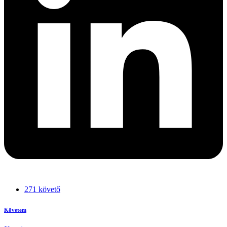
271 követő
Követem