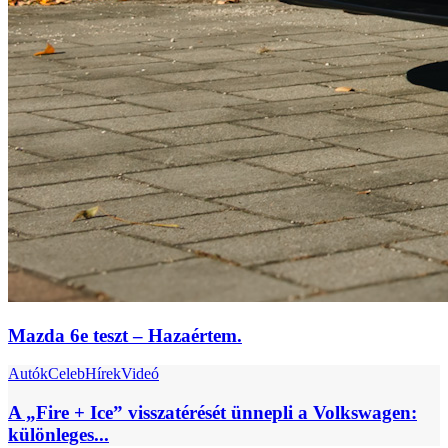
Mazda 6e teszt – Hazaértem.
Autók
Celeb
Hírek
Videó
A „Fire + Ice” visszatérését ünnepli a Volkswagen:
különleges...