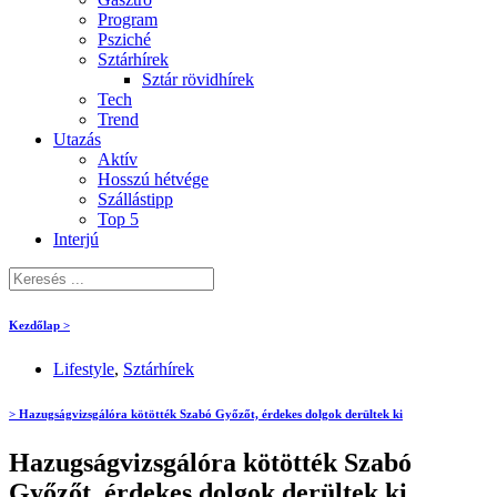
Program
Psziché
Sztárhírek
Sztár rövidhírek
Tech
Trend
Utazás
Aktív
Hosszú hétvége
Szállástipp
Top 5
Interjú
Kezdőlap >
Lifestyle
,
Sztárhírek
> Hazugságvizsgálóra kötötték Szabó Győzőt, érdekes dolgok derültek ki
Hazugságvizsgálóra kötötték Szabó
Győzőt, érdekes dolgok derültek ki