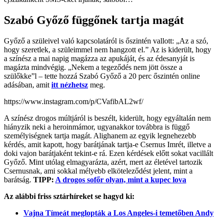
Szabó Győző függőnek tartja magát
Győző a szüleivel való kapcsolatáról is őszintén vallott: „Az a szó,
hogy szeretlek, a szüleimmel nem hangzott el.” Az is kiderült, hogy
a színész a mai napig magázza az apukáját, és az édesanyját is
magázta mindvégig. „Nekem a tegeződés nem jött össze a
szülőkke”l – tette hozzá Szabó Győző a 20 perc őszintén online
adásában, amit
itt nézhetsz
meg.
https://www.instagram.com/p/CVafibAL2wf/
A színész drogos múltjáról is beszélt, kiderült, hogy egyáltalán nem
hiányzik neki a heroinmámor, ugyanakkor továbbra is függő
személyiségnek tartja magát. Alighanem az egyik legnehezebb
kérdés, amit kapott, hogy barátjának tartja-e Csernus Imrét, illetve a
doki vajon barátjaként tekint-e rá. Ezen kérdések előtt sokat vacillált
Győző. Mint utólag elmagyarázta, azért, mert az életével tartozik
Csernusnak, ami sokkal mélyebb elköteleződést jelent, mint a
barátság.
TIPP:
A drogos sofőr olyan, mint a kupec lova
Az alábbi friss sztárhíreket se hagyd ki:
Vajna Tímeát meglopták a Los Angeles-i temetőben Andy