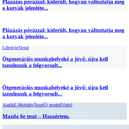
Plázázás pórázzal: kiderült, hogyan változtatja meg
a kutyák jelenléte...
Plázázás pórázzal: kiderült, hogyan változtatja meg
a kutyák jelenléte...
Lifestyle
Trend
Ötgenerációs munkahelyeké a jövő: újra kell
tanulnunk a felgyorsult...
Ötgenerációs munkahelyeké a jövő: újra kell
tanulnunk a felgyorsult...
Autók
E-Mobility
Teszt
Új modell
Videó
Mazda 6e teszt – Hazaértem.