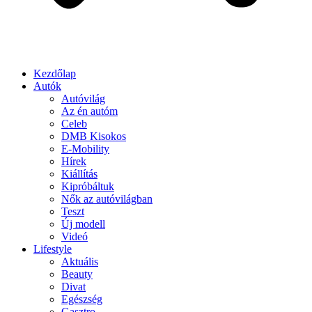
Kezdőlap
Autók
Autóvilág
Az én autóm
Celeb
DMB Kisokos
E-Mobility
Hírek
Kiállítás
Kipróbáltuk
Nők az autóvilágban
Teszt
Új modell
Videó
Lifestyle
Aktuális
Beauty
Divat
Egészség
Gasztro