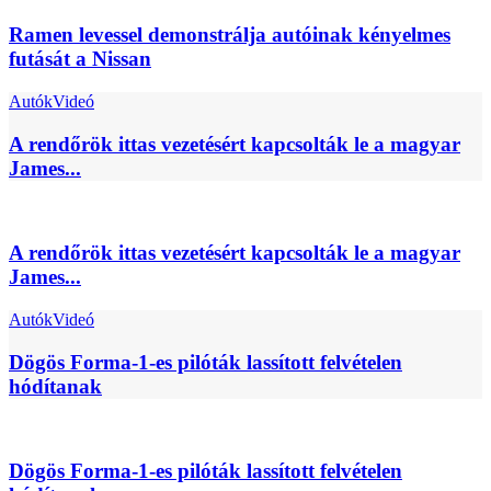
Ramen levessel demonstrálja autóinak kényelmes
futását a Nissan
Autók
Videó
A rendőrök ittas vezetésért kapcsolták le a magyar
James...
A rendőrök ittas vezetésért kapcsolták le a magyar
James...
Autók
Videó
Dögös Forma-1-es pilóták lassított felvételen
hódítanak
Dögös Forma-1-es pilóták lassított felvételen