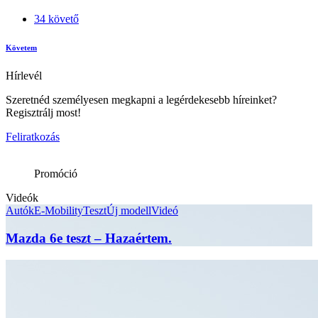
34 követő
Követem
Hírlevél
Szeretnéd személyesen megkapni a legérdekesebb híreinket?
Regisztrálj most!
Feliratkozás
Promóció
Videók
Autók
E-Mobility
Teszt
Új modell
Videó
Mazda 6e teszt – Hazaértem.