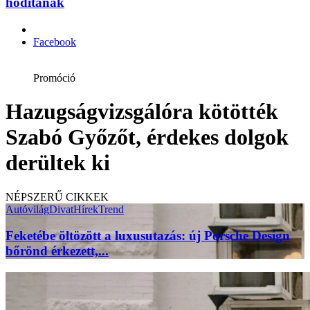
hódítanak
Facebook
Promóció
Hazugságvizsgálóra kötötték
Szabó Győzőt, érdekes dolgok
derültek ki
NÉPSZERŰ CIKKEK
Autóvilág
Divat
Hírek
Trend
Feketébe öltözött a luxusutazás: új Porsche Design
bőrönd érkezett,...