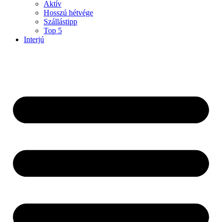
Aktív
Hosszú hétvége
Szállástipp
Top 5
Interjú