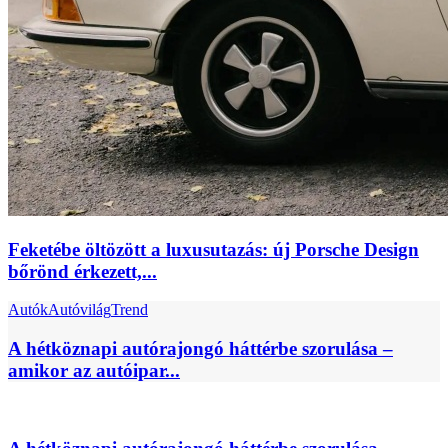
Feketébe öltözött a luxusutazás: új Porsche Design
bőrönd érkezett,...
Autók
Autóvilág
Trend
A hétköznapi autórajongó háttérbe szorulása –
amikor az autóipar...