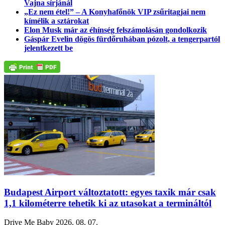
Vajna sírjánál
„Ez nem étel!” – A Konyhafőnök VIP zsűritagjai nem
kímélik a sztárokat
Elon Musk már az éhínség felszámolásán gondolkozik
Gáspár Evelin dögös fürdőruhában pózolt, a tengerpartól
jelentkezett be
Budapest Airport változtatott: egyes taxik már csak
1,1 kilométerre tehetik ki az utasokat a termináltól
Drive Me Baby
2026. 08. 07.