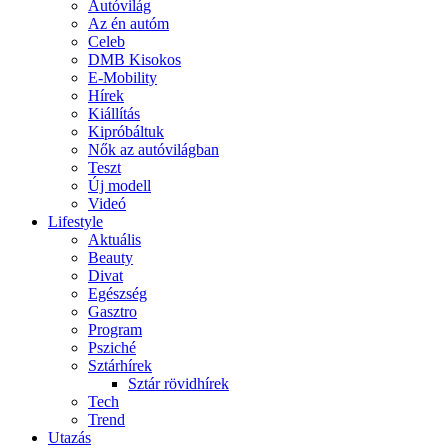
Autóvilág
Az én autóm
Celeb
DMB Kisokos
E-Mobility
Hírek
Kiállítás
Kipróbáltuk
Nők az autóvilágban
Teszt
Új modell
Videó
Lifestyle
Aktuális
Beauty
Divat
Egészség
Gasztro
Program
Psziché
Sztárhírek
Sztár rövidhírek
Tech
Trend
Utazás