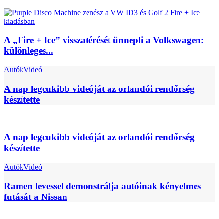
A „Fire + Ice” visszatérését ünnepli a Volkswagen:
különleges...
Autók
Videó
A nap legcukibb videóját az orlandói rendőrség
készítette
A nap legcukibb videóját az orlandói rendőrség
készítette
Autók
Videó
Ramen levessel demonstrálja autóinak kényelmes
futását a Nissan