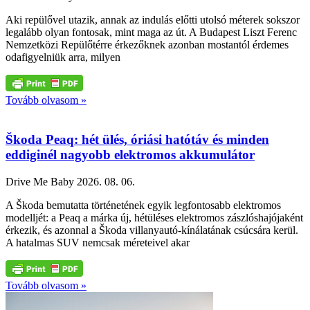
Aki repülővel utazik, annak az indulás előtti utolsó méterek sokszor
legalább olyan fontosak, mint maga az út. A Budapest Liszt Ferenc
Nemzetközi Repülőtérre érkezőknek azonban mostantól érdemes
odafigyelniük arra, milyen
Tovább olvasom »
Škoda Peaq: hét ülés, óriási hatótáv és minden
eddiginél nagyobb elektromos akkumulátor
Drive Me Baby
2026. 08. 06.
A Škoda bemutatta történetének egyik legfontosabb elektromos
modelljét: a Peaq a márka új, hétüléses elektromos zászlóshajójaként
érkezik, és azonnal a Škoda villanyautó-kínálatának csúcsára kerül.
A hatalmas SUV nemcsak méreteivel akar
Tovább olvasom »