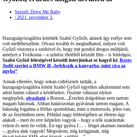
Szerző:
Drive Me Baby
|
2021. november 3.
Hazugságvizsgálóra kötötték Szabó Győzőt, akinek így esélye sem
volt mellébeszélnie. Olvass tovább és megtudhatod, milyen volt
Győző viszonya a szüleivel és, hogy mit gondol drogos múltjáról,
amelyet a Toxikoma – a színész életéből készült film – is feldolgoz.
Szabó Győző feleségével készült interjúnkat se hagyd ki:
Rezes
Judit szerint a BMW i8 „befekszik a kanyarba, mint cica az
ágyba”
Annak ellenére, hogy sokan csibésznek tartják, a
hazugságvizsgálóra kötött Szabó Győző egyetlen alkalommal sem
adott hamis választ a kérdésekre. Őszinte válaszai olykor
meglepőek,
olvasható
a Borson. „Érzelmi dolgokban nem tartom
magam bátornak. Abban határozottan gyávának tartom magam. A
bátorság fogalma a férfias sportokban, mint a motorozás, jelen van,
de az érzelmiben nem. Például nagy többségében az életem úgy
alakult – mert én erre képtelen vagyok – hogy a nők szakítottak
velem és nem én velük. Én egy gyáva f… – férget akartam mondani
–, gyáva alak vagyok! Megvárom, míg kirúgjanak, míg
éjszakánként SMS-eket írjanak, satöbbi…”