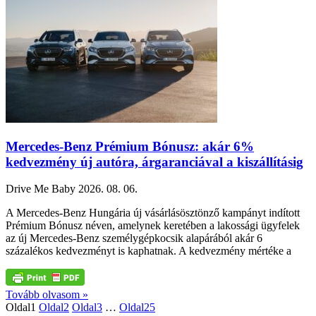
Mercedes-Benz Prémium Bónusz: akár 6%
kedvezmény új autóra, árgaranciával a kiszállításig
Drive Me Baby
2026. 08. 06.
A Mercedes-Benz Hungária új vásárlásösztönző kampányt indított
Prémium Bónusz néven, amelynek keretében a lakossági ügyfelek
az új Mercedes-Benz személygépkocsik alapárából akár 6
százalékos kedvezményt is kaphatnak. A kedvezmény mértéke a
Tovább olvasom »
Oldal
1
Oldal
2
Oldal
3
…
Oldal
25