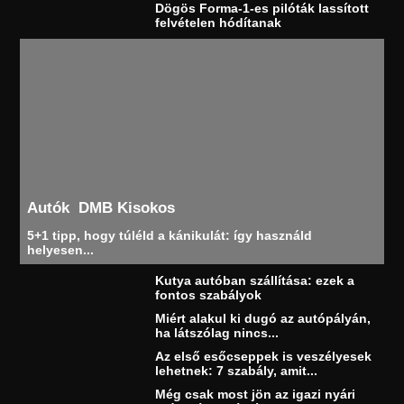
Dögös Forma-1-es pilóták lassított
felvételen hódítanak
Autók
DMB Kisokos
5+1 tipp, hogy túléld a kánikulát: így használd
helyesen...
Kutya autóban szállítása: ezek a
fontos szabályok
Miért alakul ki dugó az autópályán,
ha látszólag nincs...
Az első esőcseppek is veszélyesek
lehetnek: 7 szabály, amit...
Még csak most jön az igazi nyári