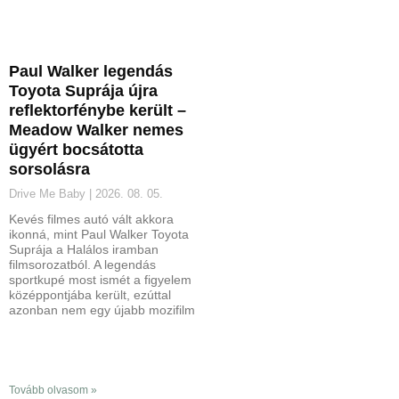
Paul Walker legendás
Toyota Suprája újra
reflektorfénybe került –
Meadow Walker nemes
ügyért bocsátotta
sorsolásra
Drive Me Baby
2026. 08. 05.
Kevés filmes autó vált akkora
ikonná, mint Paul Walker Toyota
Suprája a Halálos iramban
filmsorozatból. A legendás
sportkupé most ismét a figyelem
középpontjába került, ezúttal
azonban nem egy újabb mozifilm
Tovább olvasom »