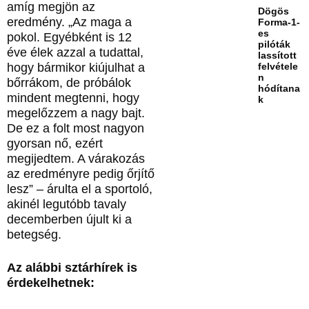
amíg megjön az
Dögös
eredmény. „Az maga a
Forma-1-
es
pokol. Egyébként is 12
pilóták
éve élek azzal a tudattal,
lassított
hogy bármikor kiújulhat a
felvétele
n
bőrrákom, de próbálok
hódítana
mindent megtenni, hogy
k
megelőzzem a nagy bajt.
De ez a folt most nagyon
gyorsan nő, ezért
megijedtem. A várakozás
az eredményre pedig őrjítő
lesz” – árulta el a sportoló,
akinél legutóbb tavaly
decemberben újult ki a
betegség.
Az alábbi sztárhírek is
érdekelhetnek: