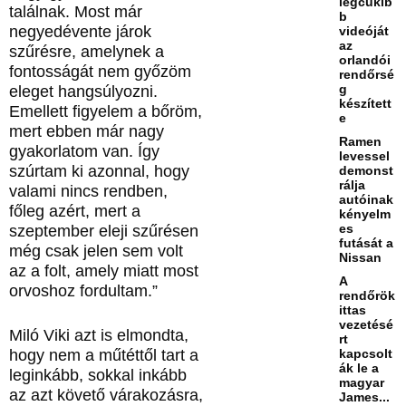
legcukib
találnak. Most már
b
negyedévente járok
videóját
az
szűrésre, amelynek a
orlandói
fontosságát nem győzöm
rendőrsé
g
eleget hangsúlyozni.
készített
Emellett figyelem a bőröm,
e
mert ebben már nagy
Ramen
gyakorlatom van. Így
levessel
szúrtam ki azonnal, hogy
demonst
rálja
valami nincs rendben,
autóinak
főleg azért, mert a
kényelm
es
szeptember eleji szűrésen
futását a
még csak jelen sem volt
Nissan
az a folt, amely miatt most
A
orvoshoz fordultam.”
rendőrök
ittas
vezetésé
Miló Viki azt is elmondta,
rt
hogy nem a műtéttől tart a
kapcsolt
ák le a
leginkább, sokkal inkább
magyar
az azt követő várakozásra,
James...