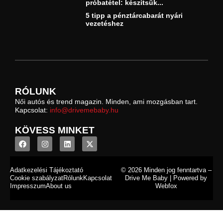
próbatétel: készítsük...
5 tipp a pénztárcabarát nyári
vezetéshez
RÓLUNK
Női autós és trend magazin. Minden, ami mozgásban tart.
Kapcsolat:
info@drivemebaby.hu
KÖVESS MINKET
Adatkezelési Tájékoztató
© 2026 Minden jog fenntartva –
Cookie szabályzat
Rólunk
Kapcsolat
Drive Me Baby | Powered by
Impresszum
About us
Webfox