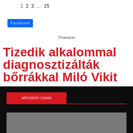
1
2
3
…
25
Facebook
Promóció
Tizedik alkalommal
diagnosztizálták
bőrrákkal Miló Vikit
NÉPSZERŰ CIKKEK