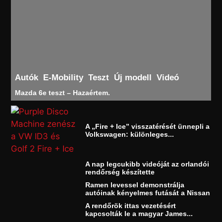
Autók
E-Mobility
Teszt
Új modell
Videó
Mazda 6e teszt – Hazaértem.
A „Fire + Ice” visszatérését ünnepli a
Volkswagen: különleges...
A nap legcukibb videóját az orlandói
rendőrség készítette
Ramen levessel demonstrálja
autóinak kényelmes futását a Nissan
A rendőrök ittas vezetésért
kapcsolták le a magyar James...