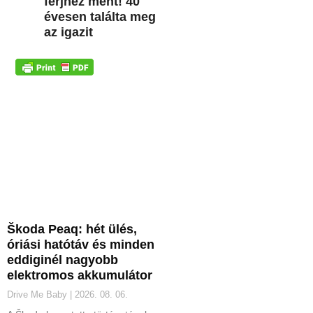
férjhez ment! 40
évesen találta meg
az igazit
Škoda Peaq: hét ülés,
óriási hatótáv és minden
eddiginél nagyobb
elektromos akkumulátor
Drive Me Baby
2026. 08. 06.