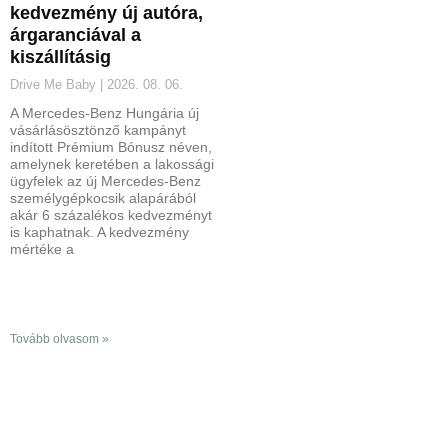
kedvezmény új autóra,
árgaranciával a
kiszállításig
Drive Me Baby
2026. 08. 06.
A Mercedes-Benz Hungária új
vásárlásösztönző kampányt
indított Prémium Bónusz néven,
amelynek keretében a lakossági
ügyfelek az új Mercedes-Benz
személygépkocsik alapárából
akár 6 százalékos kedvezményt
is kaphatnak. A kedvezmény
mértéke a
Tovább olvasom »