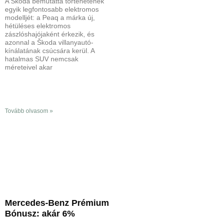
A Škoda bemutatta történetének
egyik legfontosabb elektromos
modelljét: a Peaq a márka új,
hétüléses elektromos
zászlóshajójaként érkezik, és
azonnal a Škoda villanyautó-
kínálatának csúcsára kerül. A
hatalmas SUV nemcsak
méreteivel akar
Tovább olvasom »
Mercedes-Benz Prémium
Bónusz: akár 6%