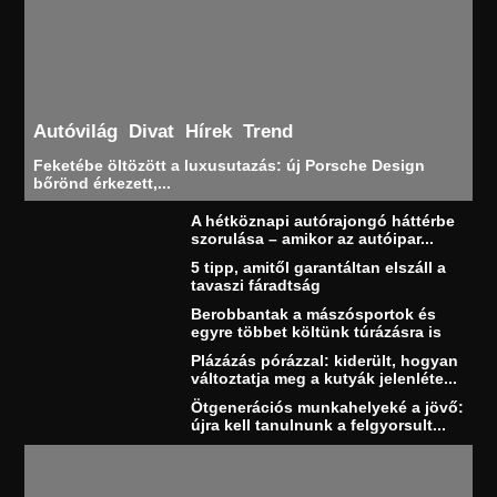
Autóvilág
Divat
Hírek
Trend
Feketébe öltözött a luxusutazás: új Porsche Design
bőrönd érkezett,...
A hétköznapi autórajongó háttérbe
szorulása – amikor az autóipar...
5 tipp, amitől garantáltan elszáll a
tavaszi fáradtság
Berobbantak a mászósportok és
egyre többet költünk túrázásra is
Plázázás pórázzal: kiderült, hogyan
változtatja meg a kutyák jelenléte...
Ötgenerációs munkahelyeké a jövő:
újra kell tanulnunk a felgyorsult...