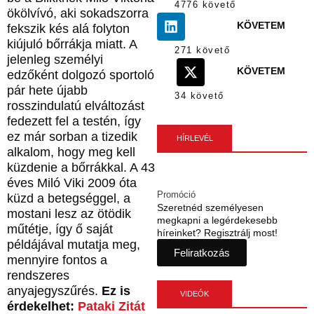
4776 követő
ökölvívó, aki sokadszorra
KÖVETEM
fekszik kés alá folyton
kiújuló bőrrákja miatt. A
271 követő
jelenleg személyi
KÖVETEM
edzőként dolgozó sportoló
pár hete újabb
34 követő
rosszindulatú elváltozást
fedezett fel a testén, így
ez már sorban a tizedik
HÍRLEVÉL
alkalom, hogy meg kell
küzdenie a bőrrákkal. A 43
éves Miló Viki 2009 óta
Promóció
küzd a betegséggel, a
Szeretnéd személyesen
mostani lesz az ötödik
megkapni a legérdekesebb
műtétje, így ő saját
híreinket? Regisztrálj most!
példájával mutatja meg,
Feliratkozás
mennyire fontos a
rendszeres
anyajegyszűrés.
Ez is
VIDEÓK
érdekelhet:
Pataki Zitát