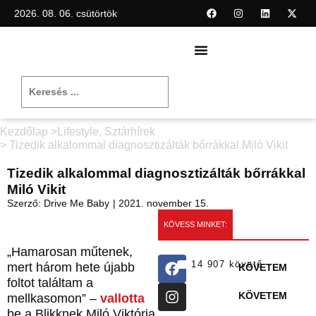
2026. 08. 06. csütörtök
Kezdőlap >
Lifestyle
,
Sztárhírek
> Tizedik alkalommal diagnosztizálták bőrrákkal Miló Vikit
Tizedik alkalommal diagnosztizálták bőrrákkal
Miló Vikit
Szerző:
Drive Me Baby
|
2021. november 15.
KÖVESS MINKET:
„Hamarosan műtenek,
14 907 követő
mert három hete újabb
KÖVETEM
foltot találtam a
KÖVETEM
mellkasomon” –
vallotta
be a Blikknek Miló Viktória