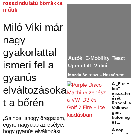
rosszindulatú bőrrákkal
műtik
Miló Viki már
nagy
gyakorlattal
Autók
E-Mobility
Teszt
ismeri fel a
Új modell
Videó
gyanús
Mazda 6e teszt – Hazaértem.
A „Fire +
elváltozásoka
Ice”
visszatér
ését
t a bőrén
ünnepli a
Volkswa
gen:
különleg
„Sajnos, ahogy öregszem,
es...
egyre nagyobb az esélye,
A nap
hogy gyanús elváltozást