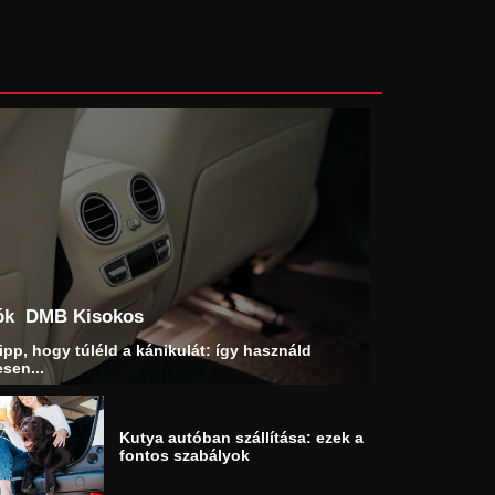
ók
DMB Kisokos
ipp, hogy túléld a kánikulát: így használd
sen...
Kutya autóban szállítása: ezek a
fontos szabályok