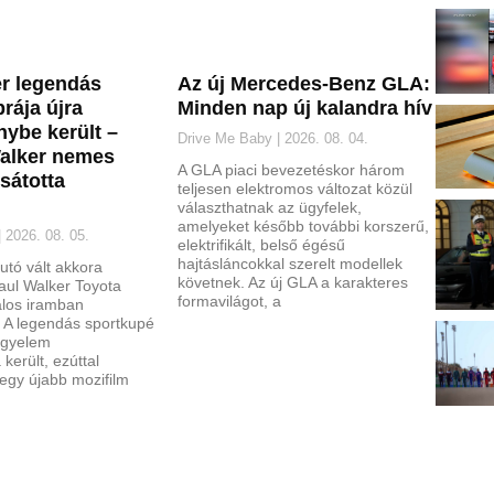
r legendás
Az új Mercedes-Benz GLA:
rája újra
Minden nap új kalandra hív
nybe került –
Drive Me Baby
2026. 08. 04.
alker nemes
A GLA piaci bevezetéskor három
sátotta
teljesen elektromos változat közül
választhatnak az ügyfelek,
amelyeket később további korszerű,
2026. 08. 05.
elektrifikált, belső égésű
hajtásláncokkal szerelt modellek
utó vált akkora
követnek. Az új GLA a karakteres
aul Walker Toyota
formavilágot, a
álos iramban
. A legendás sportkupé
igyelem
került, ezúttal
gy újabb mozifilm