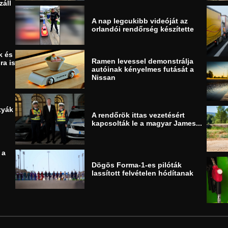
záll
A nap legcukibb videóját az
orlandói rendőrség készítette
k és
Ramen levessel demonstrálja
ra is
autóinak kényelmes futását a
Nissan
tyák
A rendőrök ittas vezetésért
kapcsolták le a magyar James...
 a
Dögös Forma-1-es pilóták
lassított felvételen hódítanak