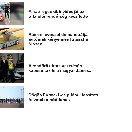
A nap legcukibb videóját az
orlandói rendőrség készítette
Ramen levessel demonstrálja
autóinak kényelmes futását a
Nissan
A rendőrök ittas vezetésért
kapcsolták le a magyar James...
Dögös Forma-1-es pilóták lassított
felvételen hódítanak