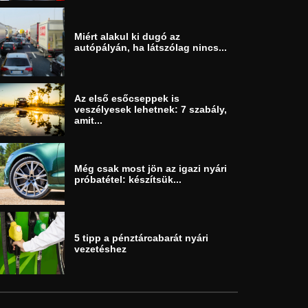
Miért alakul ki dugó az
autópályán, ha látszólag nincs...
Az első esőcseppek is
veszélyesek lehetnek: 7 szabály,
amit...
Még csak most jön az igazi nyári
próbatétel: készítsük...
5 tipp a pénztárcabarát nyári
vezetéshez