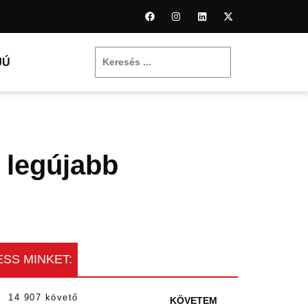
JÚ
 legújabb
SS MINKET:
14 907 követő
KÖVETEM