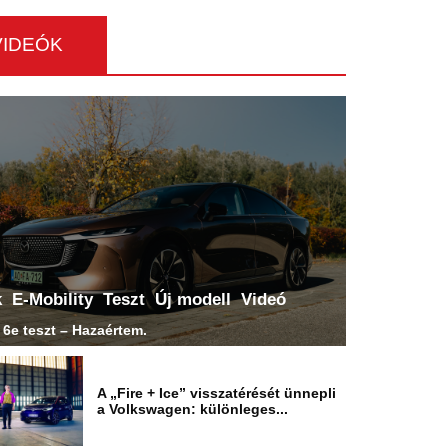
VIDEÓK
k
E-Mobility
Teszt
Új modell
Videó
6e teszt – Hazaértem.
A „Fire + Ice” visszatérését ünnepli
a Volkswagen: különleges...