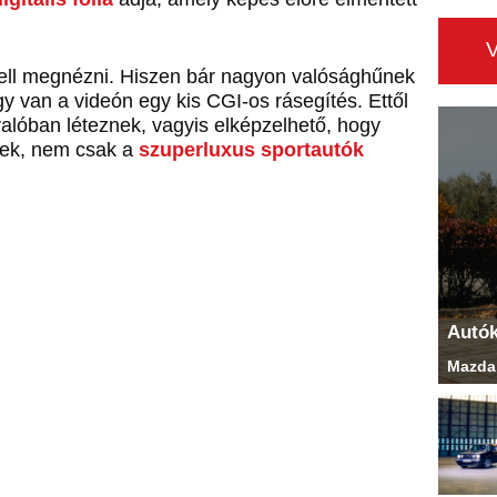
 kell megnézni. Hiszen bár nagyon valósághűnek
y van a videón egy kis CGI-os rásegítés. Ettől
valóban léteznek, vagyis elképzelhető, hogy
nek, nem csak a
szuperluxus sportautók
Autó
Mazda 