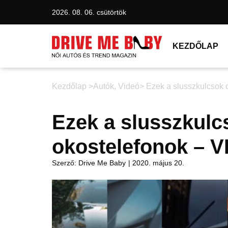
2026. 08. 06. csütörtök
KEZDŐLAP
Kezdőlap >
Autók
,
Videó
> Ezek a slusszkulcsok 
Ezek a slusszkulc
okostelefonok – 
Szerző:
Drive Me Baby
|
2020. május 20.