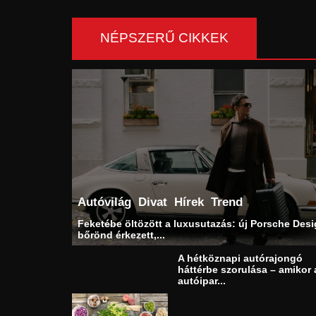
NÉPSZERŰ CIKKEK
Autóvilág
Divat
Hírek
Trend
Feketébe öltözött a luxusutazás: új Porsche Des
bőrönd érkezett,...
A hétköznapi autórajongó
háttérbe szorulása – amikor 
autóipar...