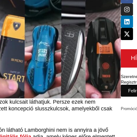
H
Szeretn
Regisztr
Feli
ok kulcsait láthatjuk. Persze ezek nem
ett koncepció slusszkulcsok, amelyekből csak
Promóci
ón látható Lamborghini nem is annyira a jövő
igitális fólia
adja, amely képes előre elmentett