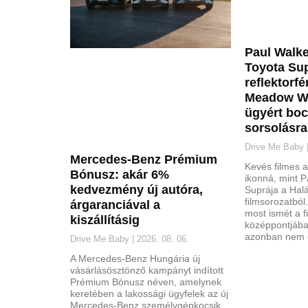
Paul Walke
Toyota Sup
reflektorfé
Meadow W
ügyért boc
sorsolásra
Drive Me Baby
Mercedes-Benz Prémium
Kevés filmes a
Bónusz: akár 6%
ikonná, mint P
kedvezmény új autóra,
Suprája a Hal
filmsorozatból
árgaranciával a
most ismét a f
kiszállításig
középpontjába 
azonban nem e
Drive Me Baby
2026. 08. 06.
A Mercedes-Benz Hungária új
vásárlásösztönző kampányt indított
Prémium Bónusz néven, amelynek
keretében a lakossági ügyfelek az új
Mercedes-Benz személygépkocsik