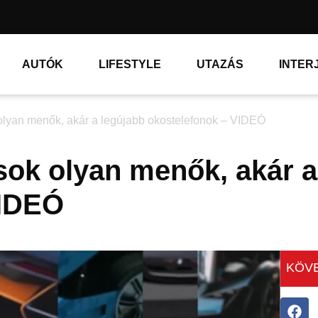
AUTÓK
LIFESTYLE
UTAZÁS
INTER
olyan menők, akár a legújabb okostelefonok – VIDEÓ
sok olyan menők, akár a
VIDEÓ
KÖVE