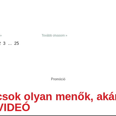
 »
Tovább olvasom »
2
3
…
25
Promóció
csok olyan menők, aká
 VIDEÓ