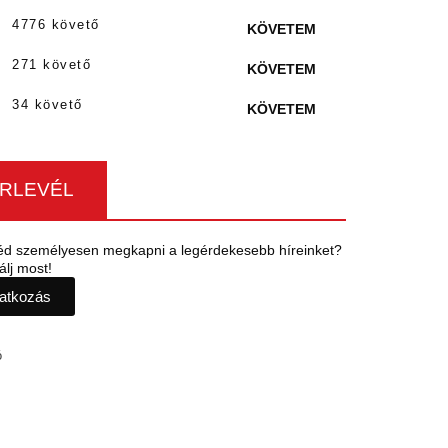
4776 követő
KÖVETEM
271 követő
KÖVETEM
34 követő
KÖVETEM
ÍRLEVÉL
éd személyesen megkapni a legérdekesebb híreinket?
álj most!
ratkozás
ó