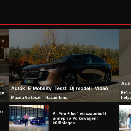
Aut
Autók
E-Mobility
Teszt
Új modell
Videó
ign
5+1 t
Mazda 6e teszt – Hazaértem.
helye
az
A „Fire + Ice” visszatérését
ünnepli a Volkswagen:
különleges...