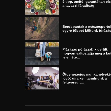
5 tipp, amitől garantáltan els
a tavaszi fáradtság
Berobbantak a mászósporto
egyre többet költünk túrázás
Plázázás pórázzal: kiderült,
hogyan változtatja meg a ku
jelenléte...
Ötgenerációs munkahelyeké
jövő: újra kell tanulnunk a
felgyorsult...