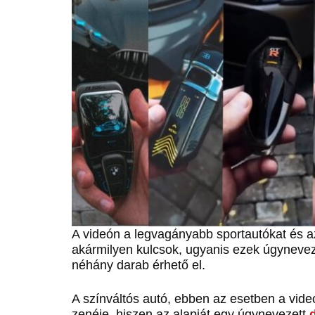
A videón a legvagányabb sportautókat és az
akármilyen kulcsok, ugyanis ezek úgynevez
néhány darab érhető el.
A színváltós autó, ebben az esetben a vide
zenéje, hiszen az alapját egy úgynevezett
d