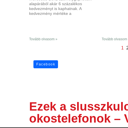
alapárából akár 6 százalékos
kedvezményt is kaphatnak. A
kedvezmény mértéke a
Tovább olvasom »
Tovább olvasom
1
Facebook
Ezek a slusszkul
okostelefonok –