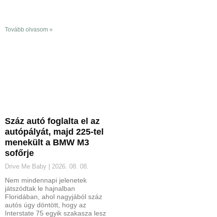
Tovább olvasom »
Száz autó foglalta el az
autópályát, majd 225-tel
menekült a BMW M3
sofőrje
Drive Me Baby
2026. 08. 08.
Nem mindennapi jelenetek
játszódtak le hajnalban
Floridában, ahol nagyjából száz
autós úgy döntött, hogy az
Interstate 75 egyik szakasza lesz