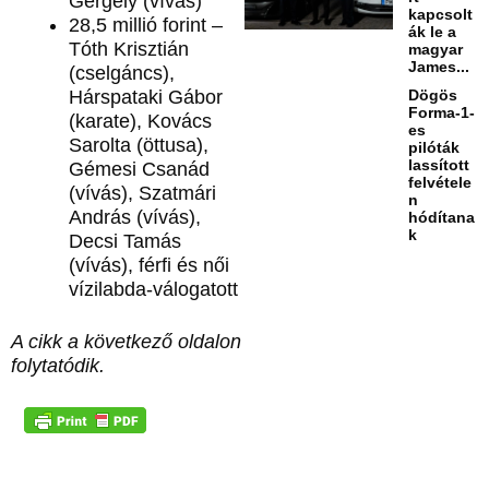
Gergely (vívás)
kapcsolt
28,5 millió forint –
ák le a
Tóth Krisztián
magyar
James...
(cselgáncs),
Hárspataki Gábor
Dögös
Forma-1-
(karate), Kovács
es
Sarolta (öttusa),
pilóták
lassított
Gémesi Csanád
felvétele
(vívás), Szatmári
n
András (vívás),
hódítana
k
Decsi Tamás
(vívás), férfi és női
vízilabda-válogatott
A cikk a következő oldalon
folytatódik.