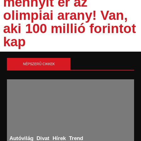
mennyit ér az
olimpiai arany! Van,
aki 100 millió forintot
kap
NÉPSZERŰ CIKKEK
Autóvilág
Divat
Hírek
Trend