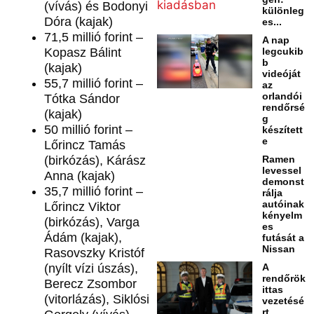
(vívás) és Bodonyi
különleg
Dóra (kajak)
es...
71,5 millió forint –
A nap
Kopasz Bálint
legcukib
b
(kajak)
videóját
55,7 millió forint –
az
orlandói
Tótka Sándor
rendőrsé
(kajak)
g
50 millió forint –
készített
e
Lőrincz Tamás
(birkózás), Kárász
Ramen
levessel
Anna (kajak)
demonst
35,7 millió forint –
rálja
autóinak
Lőrincz Viktor
kényelm
(birkózás), Varga
es
Ádám (kajak),
futását a
Nissan
Rasovszky Kristóf
(nyílt vízi úszás),
A
rendőrök
Berecz Zsombor
ittas
(vitorlázás), Siklósi
vezetésé
rt