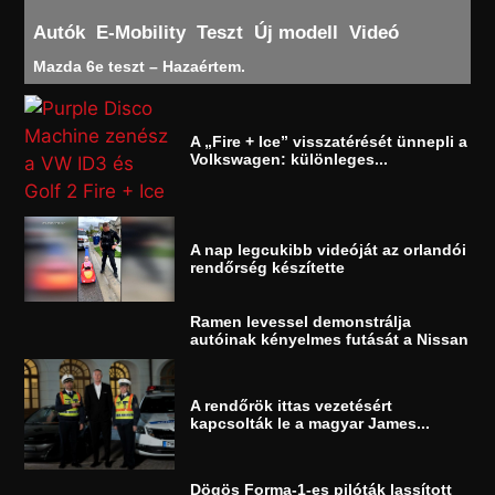
Autók
E-Mobility
Teszt
Új modell
Videó
Mazda 6e teszt – Hazaértem.
A „Fire + Ice” visszatérését ünnepli a
Volkswagen: különleges...
A nap legcukibb videóját az orlandói
rendőrség készítette
Ramen levessel demonstrálja
autóinak kényelmes futását a Nissan
A rendőrök ittas vezetésért
kapcsolták le a magyar James...
Dögös Forma-1-es pilóták lassított