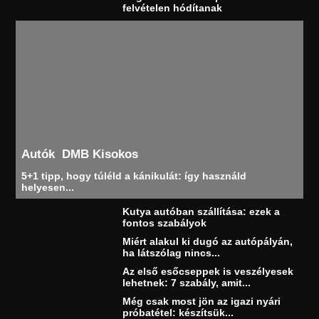
felvételen hódítanak
Autók
DMB Kisokos
5+1 tipp, hogy túléld a kánikulát: így használd
helyesen...
Kutya autóban szállítása: ezek a
fontos szabályok
Miért alakul ki dugó az autópályán,
ha látszólag nincs...
Az első esőcseppek is veszélyesek
lehetnek: 7 szabály, amit...
Még csak most jön az igazi nyári
próbatétel: készítsük...