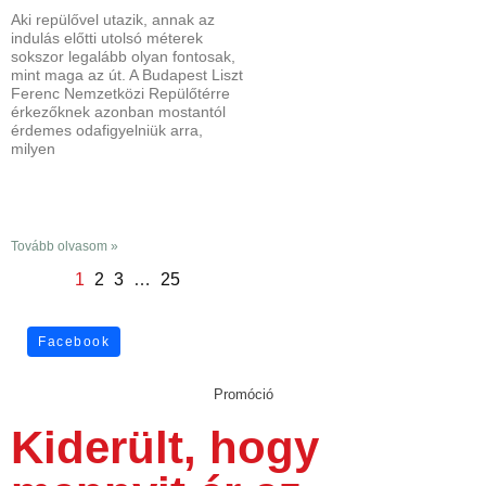
Aki repülővel utazik, annak az
indulás előtti utolsó méterek
sokszor legalább olyan fontosak,
mint maga az út. A Budapest Liszt
Ferenc Nemzetközi Repülőtérre
érkezőknek azonban mostantól
érdemes odafigyelniük arra,
milyen
Tovább olvasom »
1
2
3
…
25
Facebook
Promóció
Kiderült, hogy