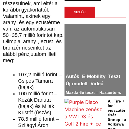
részesülnek, ami eltér a
korábbi gyakorlattól.
VIDEÓK
Valamint, akinek egy
arany- és egy ezüstérme
van, az automatikusan
50+35,7 millió forintot kap.
Olimpiai arany-, ezüst- és
bronzérmeseinket az
alábbi pénzjutalom illeti
meg:
107,2 millió forint –
Autók
E-Mobility
Teszt
Csipes Tamara
Új modell
Videó
(kajak)
Mazda 6e teszt – Hazaértem.
100 millió forint –
Kozák Danuta
A „Fire +
(kajak) és Milák
Ice”
visszatér
Kristóf (úszás)
ését
78,5 millió forint –
ünnepli a
Volkswa
Szilágyi Áron
gen: