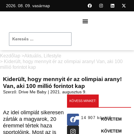
2026. 08. 09. vasárnap
Kezdőlap >
Aktuális
,
Lifestyle
> Kiderült, hogy mennyit ér az olimpiai arany! Van, aki 100
millió forintot kap
Kiderült, hogy mennyit ér az olimpiai arany!
Van, aki 100 millió forintot kap
Szerző:
Drive Me Baby
|
2021. augusztus 9.
KÖVESS MINKET:
Az idei olimpiát sikeresen
14 907 követő
zárták a magyarok, 20
KÖVETEM
éremmel tértek haza
KÖVETEM
sportolóink. Most az is