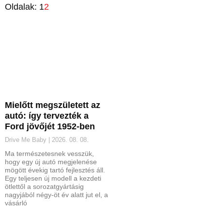
Oldalak:
1
2
Mielőtt megszületett az
autó: így tervezték a
Ford jövőjét 1952-ben
Drive Me Baby
2026. 08. 08.
Ma természetesnek vesszük,
hogy egy új autó megjelenése
mögött évekig tartó fejlesztés áll.
Egy teljesen új modell a kezdeti
ötlettől a sorozatgyártásig
nagyjából négy-öt év alatt jut el, a
vásárló