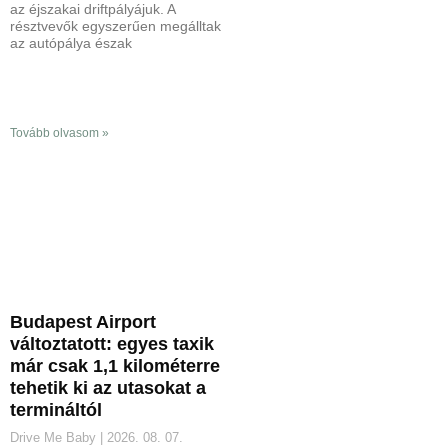
az éjszakai driftpályájuk. A
résztvevők egyszerűen megálltak
az autópálya észak
Tovább olvasom »
Budapest Airport
változtatott: egyes taxik
már csak 1,1 kilométerre
tehetik ki az utasokat a
termináltól
Drive Me Baby
2026. 08. 07.