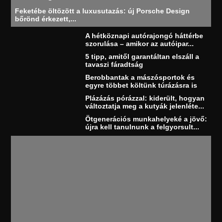
Feketébe öltözött a luxusutazás: új Porsche Design
bőrönd érkezett,...
A hétköznapi autórajongó háttérbe
szorulása – amikor az autóipar...
5 tipp, amitől garantáltan elszáll a
tavaszi fáradtság
Berobbantak a mászósportok és
egyre többet költünk túrázásra is
Plázázás pórázzal: kiderült, hogyan
változtatja meg a kutyák jelenléte...
Ötgenerációs munkahelyeké a jövő:
újra kell tanulnunk a felgyorsult...