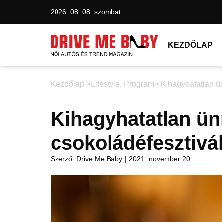
2026. 08. 08. szombat
KEZDŐLAP
Kezdőlap >
Lifestyle
,
Program
> Kihagyhatatlan ü
Kihagyhatatlan ün
csokoládéfesztivá
Szerző:
Drive Me Baby
|
2021. november 20.