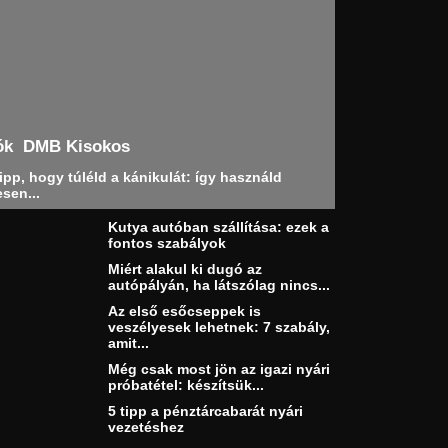
ók
DMB Kisokos
ipp, hogy túléld a kánikulát: így használd
sen...
Kutya autóban szállítása: ezek a
fontos szabályok
Miért alakul ki dugó az
autópályán, ha látszólag nincs...
Az első esőcseppek is
veszélyesek lehetnek: 7 szabály,
amit...
Még csak most jön az igazi nyári
próbatétel: készítsük...
5 tipp a pénztárcabarát nyári
vezetéshez