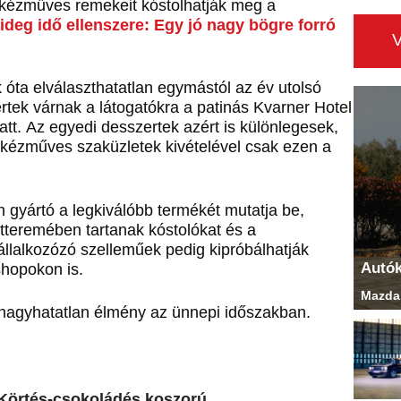
 kézműves remekeit kóstolhatják meg a
ideg idő ellenszere: Egy jó nagy bögre forró
óta elválaszthatatlan egymástól az év utolsó
tek várnak a látogatókra a patinás Kvarner Hotel
alatt. Az egyedi desszertek azért is különlegesek,
 kézműves szaküzletek kivételével csak ezen a
gyártó a legkiválóbb termékét mutatja be,
tteremében tartanak kóstolókat és a
llalkozózó szelleműek pedig kipróbálhatják
Autó
hopokon is.
Mazda 
kihagyhatatlan élmény az ünnepi időszakban.
Körtés-csokoládés koszorú