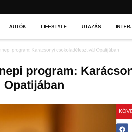
AUTÓK
LIFESTYLE
UTAZÁS
INTER
nnepi program: Karácsonyi csokoládéfesztivál Opatijában
nepi program: Karácson
l Opatijában
KÖVE