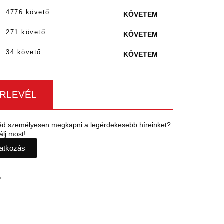
4776 követő
KÖVETEM
271 követő
KÖVETEM
34 követő
KÖVETEM
ÍRLEVÉL
éd személyesen megkapni a legérdekesebb híreinket?
álj most!
ratkozás
ó