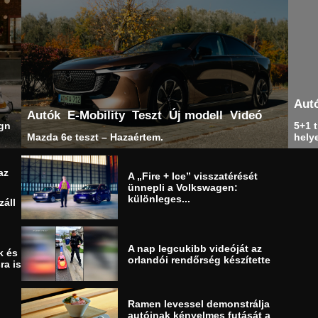
Aut
Autók
E-Mobility
Teszt
Új modell
Videó
ign
5+1 t
Mazda 6e teszt – Hazaértem.
helye
az
A „Fire + Ice” visszatérését
ünnepli a Volkswagen:
különleges...
záll
A nap legcukibb videóját az
k és
orlandói rendőrség készítette
ra is
Ramen levessel demonstrálja
autóinak kényelmes futását a