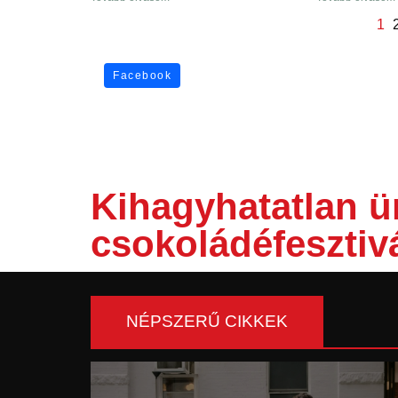
1
Facebook
Kihagyhatatlan ü
csokoládéfesztiv
NÉPSZERŰ CIKKEK