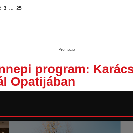
2
3
…
25
Promóció
nnepi program: Karác
ál Opatijában