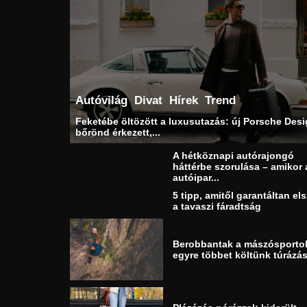
Autóvilág
Divat
Hírek
Trend
Feketébe öltözött a luxusutazás: új Porsche Des
bőrönd érkezett,...
A hétköznapi autórajongó
háttérbe szorulása – amikor 
autóipar...
5 tipp, amitől garantáltan els
a tavaszi fáradtság
Berobbantak a mászósporto
egyre többet költünk túrázás