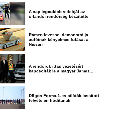
A nap legcukibb videóját az
orlandói rendőrség készítette
Ramen levessel demonstrálja
autóinak kényelmes futását a
Nissan
A rendőrök ittas vezetésért
kapcsolták le a magyar James...
Dögös Forma-1-es pilóták lassított
felvételen hódítanak