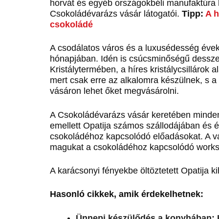
horvát és egyéb országokbéli manufaktúra
Csokoládévarázs vásár látogatói.
Tipp:
A h
csokoládé
A csodálatos város és a luxusédesség évek 
hónapjában. Idén is csúcsminőségű desszer
Kristálytermében, a híres kristálycsillárok 
mert csak erre az alkalomra készülnek, s a
vásáron lehet őket megvásárolni.
A Csokoládévarázs vásár keretében minden 
emellett Opatija számos szállodájában és é
csokoládéhoz kapcsolódó előadásokat. A vá
magukat a csokoládéhoz kapcsolódó works
A karácsonyi fényekbe öltöztetett Opatija 
Hasonló cikkek, amik érdekelhetnek:
Ünnepi készülődés a konyhában: 