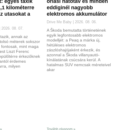
t: egyes taxik
óriási hatótáv és minden
,1 kilométerre
eddiginél nagyobb
az utasokat a
elektromos akkumulátor
Drive Me Baby
2026. 08. 06.
2026. 08. 07.
A Škoda bemutatta történetének
egyik legfontosabb elektromos
utazik, annak az
modelljét: a Peaq a márka új,
 utolsó méterek sokszor
hétüléses elektromos
n fontosak, mint maga
zászlóshajójaként érkezik, és
est Liszt Ferenc
azonnal a Škoda villanyautó-
pülőtérre érkezőknek
kínálatának csúcsára kerül. A
antól érdemes
hatalmas SUV nemcsak méreteivel
arra, milyen
akar
 »
Tovább olvasom »