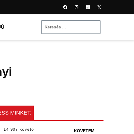
JÚ
yi
SS MINKET:
14 907 követő
KÖVETEM