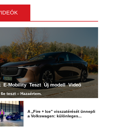
VIDEÓK
k
E-Mobility
Teszt
Új modell
Videó
6e teszt – Hazaértem.
A „Fire + Ice” visszatérését ünnepli
a Volkswagen: különleges...