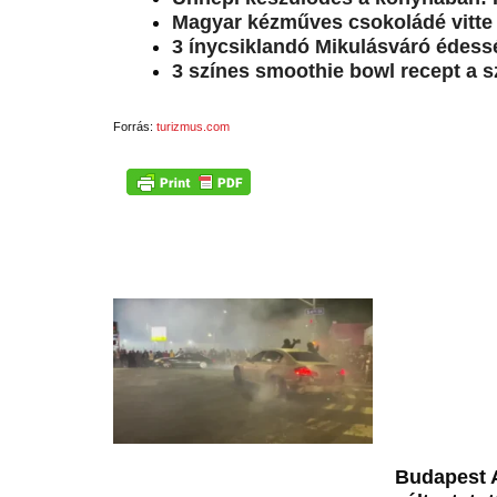
Magyar kézműves csokoládé vitte e
3 ínycsiklandó Mikulásváró édess
3 színes smoothie bowl recept a s
Forrás:
turizmus.com
Budapest A