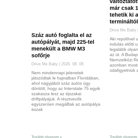
változtatot
már csak 1
tehetik ki 
termináltól
Drive Me Baby
Száz autó foglalta el az
Aki repülővel 
autópályát, majd 225-tel
indulás előtti
menekült a BMW M3
legalább olya
az út. A Budap
sofőrje
Nemzetközi Re
Drive Me Baby
2026. 08. 08.
azonban most
odafigyelniük 
Nem mindennapi jelenetek
játszódtak le hajnalban Floridában,
ahol nagyjából száz autós úgy
döntött, hogy az Interstate 75 egyik
szakasza lesz az éjszakai
driftpályájuk. A résztvevők
egyszerűen megálltak az autópálya
észak
Tovább olvasom »
Tovább olvasom