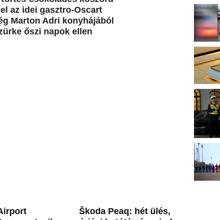
l az idei gasztro-Oscart
ég Marton Adri konyhájából
zürke őszi napok ellen
irport
Škoda Peaq: hét ülés,