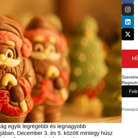
H
Szeretn
Regisztr
Feli
Promóci
zág egyik legrégebbi és legnagyobb
ijában. December 3. és 5. között mintegy húsz