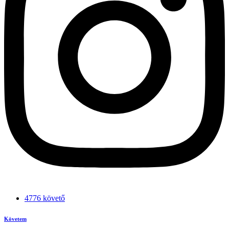
4776 követő
Követem