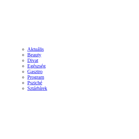
Aktuális
Beauty
Divat
Egészség
Gasztro
Program
Psziché
Sztárhírek