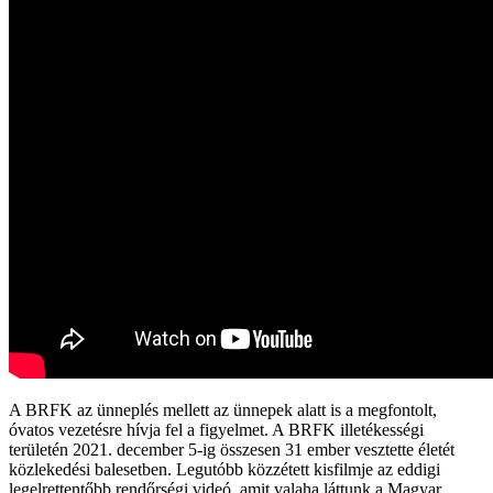
A BRFK az ünneplés mellett az ünnepek alatt is a megfontolt,
óvatos vezetésre hívja fel a figyelmet. A BRFK illetékességi
területén 2021. december 5-ig összesen 31 ember vesztette életét
közlekedési balesetben. Legutóbb közzétett kisfilmje az eddigi
legelrettentőbb rendőrségi videó, amit valaha láttunk a Magyar