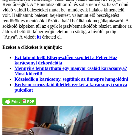
Rendőrségtől. A “Elindulsz otthonról és soha nem érsz haza” című
videó valódi baleseteket mutat be, mindegyik halálos kimenetelű
volt. Hallhatunk baleseti bejelentést, valamint élő beszélgetést
rendőrök és mentősök között a halál beálltának megállapításáról. A
sokkoló képeken túl az egyik legszívbemarkolóbb részlet, amikor az
áldozat betörött képernyőjű telefonja csörög, a hívófél pedig
“Anya”. A videót
itt
érheted el.
Ezeket a cikkeket is ajánljuk:
Ezt látnod kell! Elképesztően szép lett a Fehér Ház
karácsonyi dekorációja
Mennyire fenntartható egy magyar család karácsonya?
Most kiderül!
Közeledik a karácsony, segítünk az ünnepre hangolódni
Kedvenc sorozataid ihlették ezeket a karácsonyi csúnya
pulcsikat