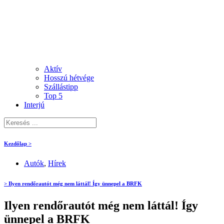
Aktív
Hosszú hétvége
Szállástipp
Top 5
Interjú
Kezdőlap >
Autók
,
Hírek
> Ilyen rendőrautót még nem láttál! Így ünnepel a BRFK
Ilyen rendőrautót még nem láttál! Így
ünnepel a BRFK