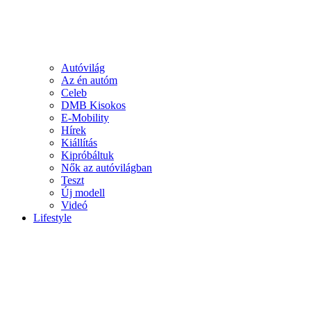
Autóvilág
Az én autóm
Celeb
DMB Kisokos
E-Mobility
Hírek
Kiállítás
Kipróbáltuk
Nők az autóvilágban
Teszt
Új modell
Videó
Lifestyle