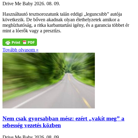
Drive Me Baby
2026. 08. 09.
Használtautó tesztsorozatunk talán eddigi „leguncsibb” autója
következik. De bőven akadnak olyan élethelyzetek amikor a
megbízhatóság, a ritka karbantartási igény, és a garancia többet ér
mint a lóerők vagy a presztízs.
Tovább olvasom »
Nem csak gyorsabban mész: ezért „vakít meg” a
sebesség vezetés közben
Drive Me Baby
2026. 08. 09.