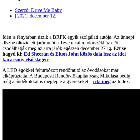
Szerző:
Drive Me Baby
|
2021. december 12.
Idén is fényárban úszik a BRFK egyik szolgálati autója. Az ünnepi
díszbe öltöztetett járőrautót a Teve utcai rendőrszékház előtt
csodálhatják meg az arra járók egészen december 27-ig.
Ezt se
hagyd ki:
Ed Sheeran és Elton John közös dala lesz az idei
karácsony első slágere
A LED égőkkel felturbózott rendőrautó az óvodásokat már
elkápráztatta. A Budapesti Rendőr-főkapitányság Mikulása pedig
még ajándékokkal is meglepte a gyerekeket –
írta meg
az Index.