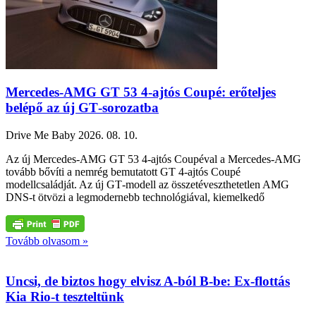
Mercedes‑AMG GT 53 4‑ajtós Coupé: erőteljes
belépő az új GT‑sorozatba
Drive Me Baby
2026. 08. 10.
Az új Mercedes‑AMG GT 53 4‑ajtós Coupéval a Mercedes‑AMG
tovább bővíti a nemrég bemutatott GT 4‑ajtós Coupé
modellcsaládját. Az új GT‑modell az összetéveszthetetlen AMG
DNS‑t ötvözi a legmodernebb technológiával, kiemelkedő
Tovább olvasom »
Uncsi, de biztos hogy elvisz A-ból B-be: Ex-flottás
Kia Rio-t teszteltünk