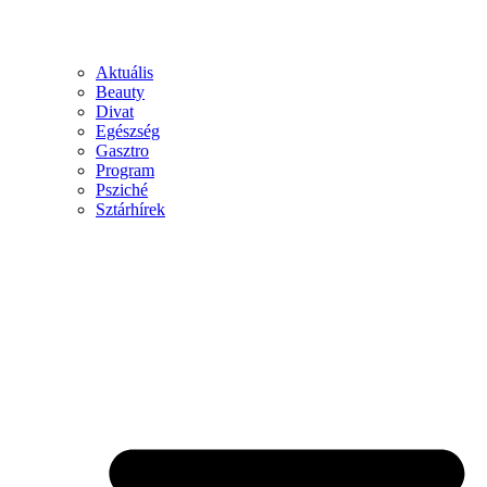
Aktuális
Beauty
Divat
Egészség
Gasztro
Program
Psziché
Sztárhírek