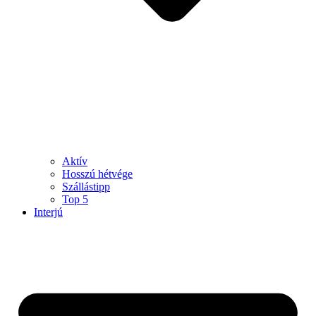
Aktív
Hosszú hétvége
Szállástipp
Top 5
Interjú