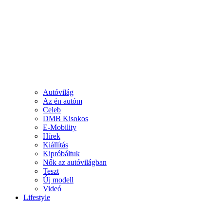
Autóvilág
Az én autóm
Celeb
DMB Kisokos
E-Mobility
Hírek
Kiállítás
Kipróbáltuk
Nők az autóvilágban
Teszt
Új modell
Videó
Lifestyle