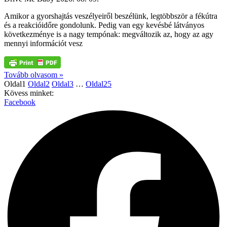
Amikor a gyorshajtás veszélyeiről beszélünk, legtöbbször a fékútra
és a reakcióidőre gondolunk. Pedig van egy kevésbé látványos
következménye is a nagy tempónak: megváltozik az, hogy az agy
mennyi információt vesz
Tovább olvasom »
Oldal
1
Oldal
2
Oldal
3
…
Oldal
25
Kövess minket:
Facebook