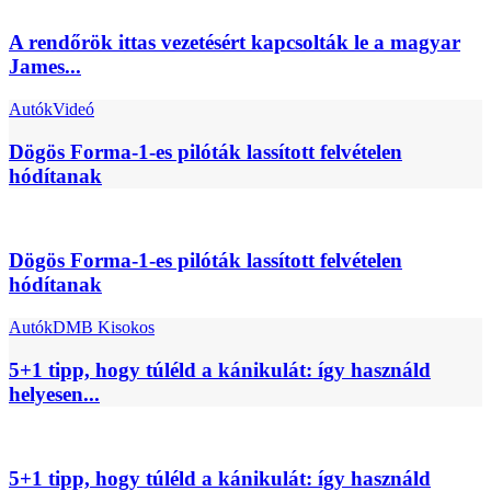
A rendőrök ittas vezetésért kapcsolták le a magyar
James...
Autók
Videó
Dögös Forma-1-es pilóták lassított felvételen
hódítanak
Dögös Forma-1-es pilóták lassított felvételen
hódítanak
Autók
DMB Kisokos
5+1 tipp, hogy túléld a kánikulát: így használd
helyesen...
5+1 tipp, hogy túléld a kánikulát: így használd