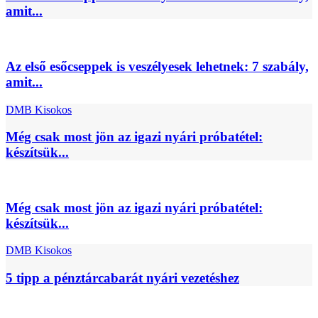
amit...
Az első esőcseppek is veszélyesek lehetnek: 7 szabály,
amit...
DMB Kisokos
Még csak most jön az igazi nyári próbatétel:
készítsük...
Még csak most jön az igazi nyári próbatétel:
készítsük...
DMB Kisokos
5 tipp a pénztárcabarát nyári vezetéshez