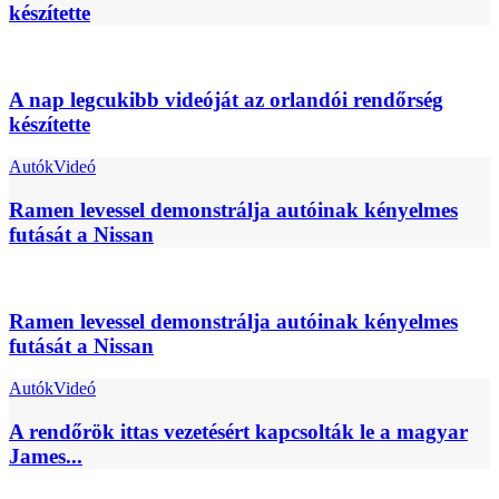
készítette
A nap legcukibb videóját az orlandói rendőrség
készítette
Autók
Videó
Ramen levessel demonstrálja autóinak kényelmes
futását a Nissan
Ramen levessel demonstrálja autóinak kényelmes
futását a Nissan
Autók
Videó
A rendőrök ittas vezetésért kapcsolták le a magyar
James...