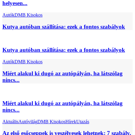
helyesen...
Autók
DMB Kisokos
Kutya autóban szállítása: ezek a fontos szabályok
Kutya autóban szállítása: ezek a fontos szabályok
Autók
DMB Kisokos
Miért alakul ki dugó az autópályán, ha látszólag
nincs...
Miért alakul ki dugó az autópályán, ha látszólag
nincs...
Aktuális
Autóvilág
DMB Kisokos
Hírek
Utazás
Az első esőcseppek is veszélyesek lehetnek: 7 szabály,