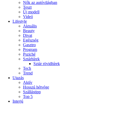
Nők az autóvilágban
Teszt
Új modell
Videó
Lifestyle
Aktuális
Beauty
Divat
Egészség
Gasztro
Program
Psziché
Sztárhírek
Sztár rövidhírek
Tech
Trend
Utazás
Aktív
Hosszú hétvége
Szállástipp
Top 5
Interjú