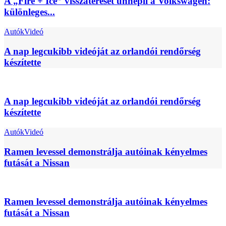
A „Fire + Ice” visszatérését ünnepli a Volkswagen:
különleges...
Autók
Videó
A nap legcukibb videóját az orlandói rendőrség
készítette
A nap legcukibb videóját az orlandói rendőrség
készítette
Autók
Videó
Ramen levessel demonstrálja autóinak kényelmes
futását a Nissan
Ramen levessel demonstrálja autóinak kényelmes
futását a Nissan