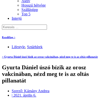
Aktív
Hosszú hétvége
Szállástipp
Top 5
Interjú
Kezdőlap >
Lifestyle
,
Sztárhírek
> Gyurta Dániel úszó bízik az orosz vakcinában, nézd meg te is az oltás pillanatát
Gyurta Dániel úszó bízik az orosz
vakcinában, nézd meg te is az oltás
pillanatát
Szerző:
Kámány Andrea
|
2021. április 6.