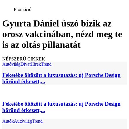
Promóció
Gyurta Dániel úszó bízik az
orosz vakcinában, nézd meg te
is az oltás pillanatát
NÉPSZERŰ CIKKEK
Autóvilág
Divat
Hírek
Trend
Feketébe öltözött a luxusutazás: új Porsche Design
bőrönd érkezett,...
Feketébe öltözött a luxusutazás: új Porsche Design
bőrönd érkezett,...
Autók
Autóvilág
Trend