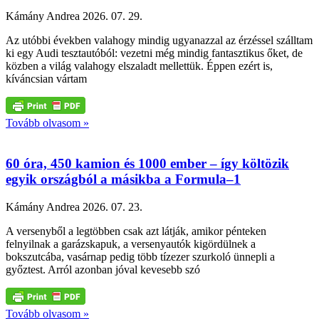
Kámány Andrea
2026. 07. 29.
Az utóbbi években valahogy mindig ugyanazzal az érzéssel szálltam
ki egy Audi tesztautóból: vezetni még mindig fantasztikus őket, de
közben a világ valahogy elszaladt mellettük. Éppen ezért is,
kíváncsian vártam
Tovább olvasom »
60 óra, 450 kamion és 1000 ember – így költözik
egyik országból a másikba a Formula–1
Kámány Andrea
2026. 07. 23.
A versenyből a legtöbben csak azt látják, amikor pénteken
felnyilnak a garázskapuk, a versenyautók kigördülnek a
bokszutcába, vasárnap pedig több tízezer szurkoló ünnepli a
győztest. Arról azonban jóval kevesebb szó
Tovább olvasom »