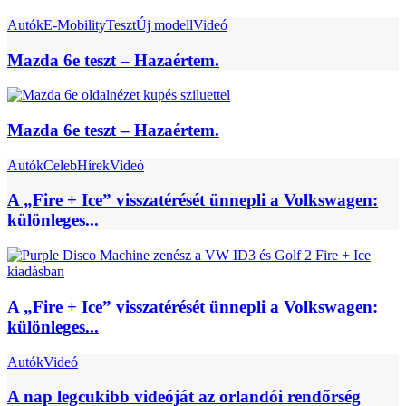
Autók
E-Mobility
Teszt
Új modell
Videó
Mazda 6e teszt – Hazaértem.
Mazda 6e teszt – Hazaértem.
Autók
Celeb
Hírek
Videó
A „Fire + Ice” visszatérését ünnepli a Volkswagen:
különleges...
A „Fire + Ice” visszatérését ünnepli a Volkswagen:
különleges...
Autók
Videó
A nap legcukibb videóját az orlandói rendőrség