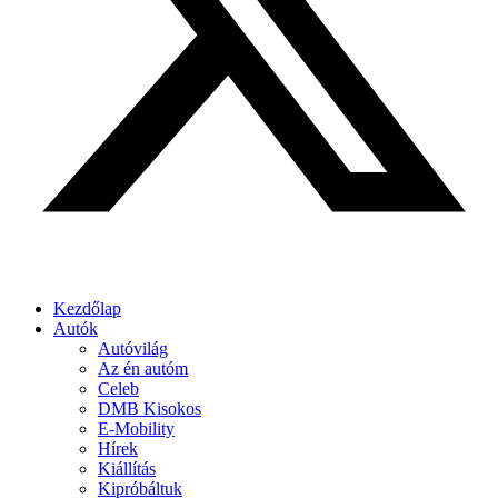
Kezdőlap
Autók
Autóvilág
Az én autóm
Celeb
DMB Kisokos
E-Mobility
Hírek
Kiállítás
Kipróbáltuk