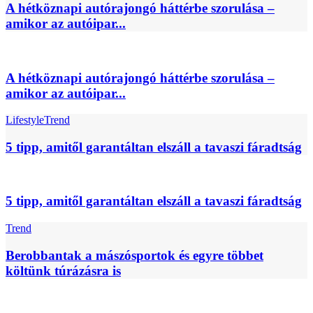
A hétköznapi autórajongó háttérbe szorulása –
amikor az autóipar...
A hétköznapi autórajongó háttérbe szorulása –
amikor az autóipar...
Lifestyle
Trend
5 tipp, amitől garantáltan elszáll a tavaszi fáradtság
5 tipp, amitől garantáltan elszáll a tavaszi fáradtság
Trend
Berobbantak a mászósportok és egyre többet
költünk túrázásra is