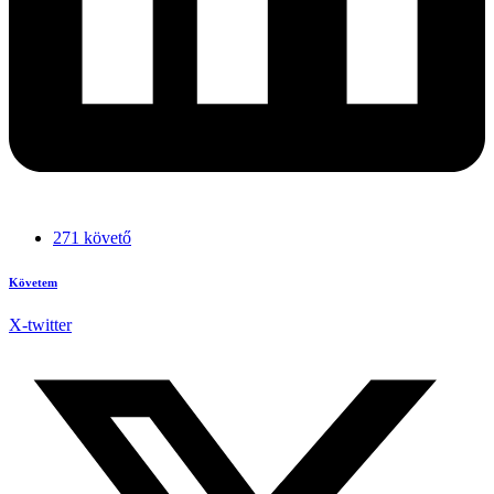
271 követő
Követem
X-twitter