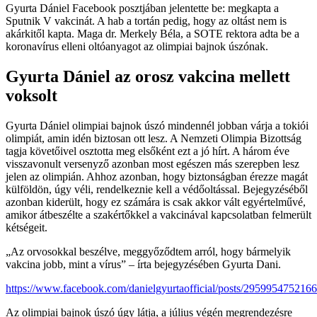
Gyurta Dániel Facebook posztjában jelentette be: megkapta a
Sputnik V vakcinát. A hab a tortán pedig, hogy az oltást nem is
akárkitől kapta. Maga dr. Merkely Béla, a SOTE rektora adta be a
koronavírus elleni oltóanyagot az olimpiai bajnok úszónak.
Gyurta Dániel az orosz vakcina mellett
voksolt
Gyurta Dániel olimpiai bajnok úszó mindennél jobban várja a tokiói
olimpiát, amin idén biztosan ott lesz. A Nemzeti Olimpia Bizottság
tagja követőivel osztotta meg elsőként ezt a jó hírt. A három éve
visszavonult versenyző azonban most egészen más szerepben lesz
jelen az olimpián. Ahhoz azonban, hogy biztonságban érezze magát
külföldön, úgy véli, rendelkeznie kell a védőoltással. Bejegyzéséből
azonban kiderült, hogy ez számára is csak akkor vált egyértelművé,
amikor átbeszélte a szakértőkkel a vakcinával kapcsolatban felmerült
kétségeit.
„Az orvosokkal beszélve, meggyőződtem arról, hogy bármelyik
vakcina jobb, mint a vírus” – írta bejegyzésében Gyurta Dani.
https://www.facebook.com/danielgyurtaofficial/posts/295995475216
Az olimpiai bajnok úszó úgy látja, a július végén megrendezésre