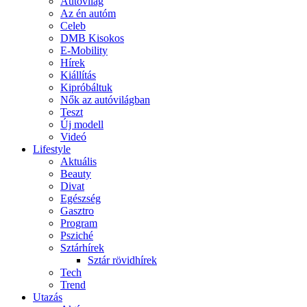
Autóvilág
Az én autóm
Celeb
DMB Kisokos
E-Mobility
Hírek
Kiállítás
Kipróbáltuk
Nők az autóvilágban
Teszt
Új modell
Videó
Lifestyle
Aktuális
Beauty
Divat
Egészség
Gasztro
Program
Psziché
Sztárhírek
Sztár rövidhírek
Tech
Trend
Utazás