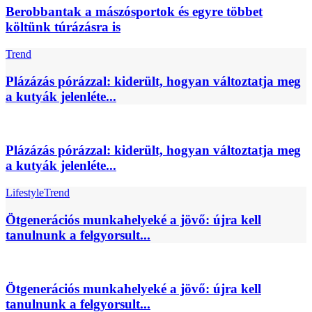
Berobbantak a mászósportok és egyre többet
költünk túrázásra is
Trend
Plázázás pórázzal: kiderült, hogyan változtatja meg
a kutyák jelenléte...
Plázázás pórázzal: kiderült, hogyan változtatja meg
a kutyák jelenléte...
Lifestyle
Trend
Ötgenerációs munkahelyeké a jövő: újra kell
tanulnunk a felgyorsult...
Ötgenerációs munkahelyeké a jövő: újra kell
tanulnunk a felgyorsult...