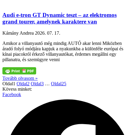
Audi e-tron GT Dynamic teszt – az elektromos
grand tourer, amelynek karaktere van
Kámány Andrea
2026. 07. 17.
Amikor a villanyautó még mindig AUTÓ akar lenni Miközben
áradó folyó módjára kapjuk a nyakunkba a különféle európai és
kínai piacokról érkező villanyautókat, érdemes megállni egy
pillanatra, és szemügyre venni
Tovább olvasom »
Oldal
1
Oldal
2
Oldal
3
…
Oldal
25
Kövess minket:
Facebook