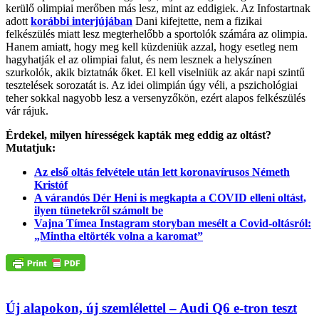
kerülő olimpiai merőben más lesz, mint az eddigiek. Az Infostartnak
adott
korábbi interjújában
Dani kifejtette, nem a fizikai
felkészülés miatt lesz megterhelőbb a sportolók számára az olimpia.
Hanem amiatt, hogy meg kell küzdeniük azzal, hogy esetleg nem
hagyhatják el az olimpiai falut, és nem lesznek a helyszínen
szurkolók, akik biztatnák őket. El kell viselniük az akár napi szintű
tesztelések sorozatát is. Az idei olimpián úgy véli, a pszichológiai
teher sokkal nagyobb lesz a versenyzőkön, ezért alapos felkészülés
vár rájuk.
Érdekel, milyen hírességek kapták meg eddig az oltást?
Mutatjuk:
Az első oltás felvétele után lett koronavírusos Németh
Kristóf
A várandós Dér Heni is megkapta a COVID elleni oltást,
ilyen tünetekről számolt be
Vajna Tímea Instagram storyban mesélt a Covid-oltásról:
„Mintha eltörték volna a karomat”
Új alapokon, új szemlélettel – Audi Q6 e-tron teszt