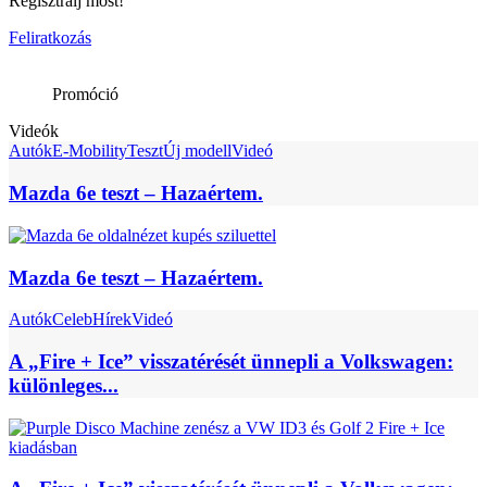
Regisztrálj most!
Feliratkozás
Promóció
Videók
Autók
E-Mobility
Teszt
Új modell
Videó
Mazda 6e teszt – Hazaértem.
Mazda 6e teszt – Hazaértem.
Autók
Celeb
Hírek
Videó
A „Fire + Ice” visszatérését ünnepli a Volkswagen:
különleges...