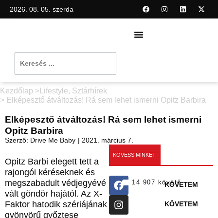
2026. 08. 05. szerda
Kezdőlap >
Lifestyle
,
Sztárhírek
> Elképesztő átváltozás! Rá sem lehet ismerni Opitz Barbira
Elképesztő átváltozás! Rá sem lehet ismerni
Opitz Barbira
Szerző:
Drive Me Baby
|
2021. március 7.
KÖVESS MINKET:
Opitz Barbi elegett tett a
rajongói kéréseknek és
megszabadult védjegyévé
14 907 követő
KÖVETEM
vált göndör hajától. Az X-
Faktor hatodik szériájának
KÖVETEM
gyönyörű győztese