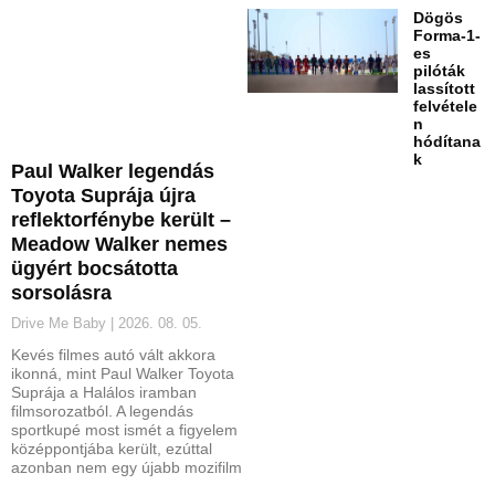
Dögös
Forma-1-
es
pilóták
lassított
felvétele
n
hódítana
k
Paul Walker legendás
Toyota Suprája újra
reflektorfénybe került –
Meadow Walker nemes
ügyért bocsátotta
sorsolásra
Drive Me Baby
2026. 08. 05.
Kevés filmes autó vált akkora
ikonná, mint Paul Walker Toyota
Suprája a Halálos iramban
filmsorozatból. A legendás
sportkupé most ismét a figyelem
középpontjába került, ezúttal
azonban nem egy újabb mozifilm