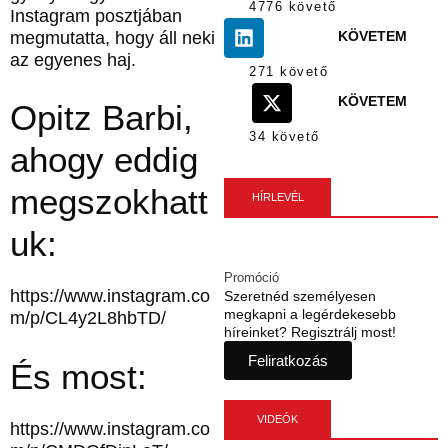
4776 követő
Instagram posztjában
megmutatta, hogy áll neki
KÖVETEM
az egyenes haj.
271 követő
KÖVETEM
Opitz Barbi,
34 követő
ahogy eddig
megszokhatt
HÍRLEVÉL
uk:
Promóció
https://www.instagram.co
Szeretnéd személyesen
megkapni a legérdekesebb
m/p/CL4y2L8hbTD/
híreinket? Regisztrálj most!
Feliratkozás
És most:
VIDEÓK
https://www.instagram.co