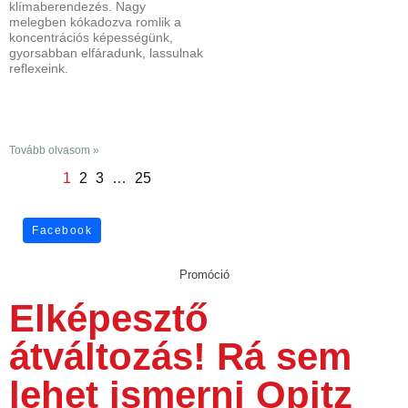
klímaberendezés. Nagy
melegben kókadozva romlik a
koncentrációs képességünk,
gyorsabban elfáradunk, lassulnak
reflexeink.
Tovább olvasom »
1
2
3
…
25
Facebook
Promóció
Elképesztő
átváltozás! Rá sem
lehet ismerni Opitz