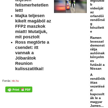
legcukib
b
felismerhetetlen
videóját
lett!
az
Majka teljesen
orlandói
rendőrsé
kikelt magából az
g
FFP2 maszkok
készített
miatt! Mutatjuk,
e
mit posztolt
Ramen
levessel
Ross megtörte a
demonst
csendet: itt
rálja
vannak a
autóinak
kényelm
Jóbarátok
es
Reunion
futását a
kulisszatitkai!
Nissan
A
rendőrök
Forrás:
nlc.hu
ittas
vezetésé
rt
kapcsolt
ák le a
magyar
James...