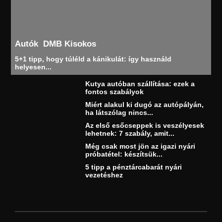
Autók
DMB Kisokos
5+1 tipp, hogy túléld a kánikulát: így használd
helyesen...
Kutya autóban szállítása: ezek a
fontos szabályok
Miért alakul ki dugó az autópályán,
ha látszólag nincs...
Az első esőcseppek is veszélyesek
lehetnek: 7 szabály, amit...
Még csak most jön az igazi nyári
próbatétel: készítsük...
5 tipp a pénztárcabarát nyári
vezetéshez