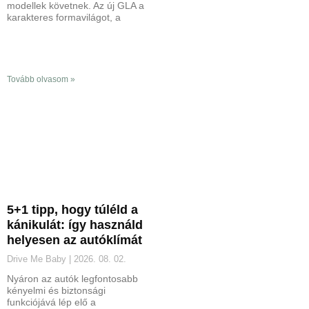
modellek követnek. Az új GLA a
karakteres formavilágot, a
Tovább olvasom »
5+1 tipp, hogy túléld a
kánikulát: így használd
helyesen az autóklímát
Drive Me Baby
2026. 08. 02.
Nyáron az autók legfontosabb
kényelmi és biztonsági
funkciójává lép elő a