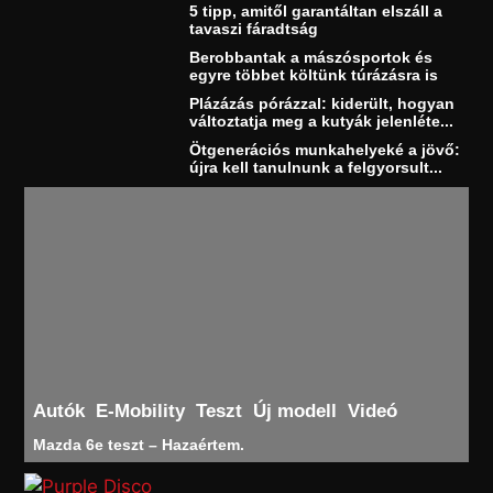
5 tipp, amitől garantáltan elszáll a
tavaszi fáradtság
Berobbantak a mászósportok és
egyre többet költünk túrázásra is
Plázázás pórázzal: kiderült, hogyan
változtatja meg a kutyák jelenléte...
Ötgenerációs munkahelyeké a jövő:
újra kell tanulnunk a felgyorsult...
Autók
E-Mobility
Teszt
Új modell
Videó
Mazda 6e teszt – Hazaértem.