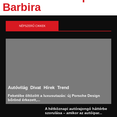
Barbira
NÉPSZERŰ CIKKEK
Autóvilág
Divat
Hírek
Trend
Feketébe öltözött a luxusutazás: új Porsche Design
bőrönd érkezett,...
A hétköznapi autórajongó háttérbe
szorulása – amikor az autóipar...