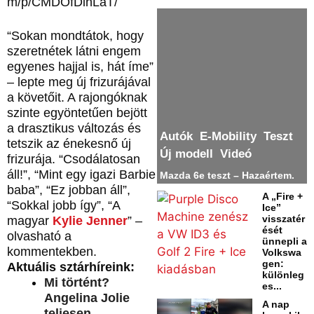
m/p/CMDOfDinLaT/
“Sokan mondtátok, hogy
szeretnétek látni engem
egyenes hajjal is, hát íme”
– lepte meg új frizurájával
a követőit. A rajongóknak
szinte egyöntetűen bejött
a drasztikus változás és
Autók
E-Mobility
Teszt
tetszik az énekesnő új
Új modell
Videó
frizurája. “Csodálatosan
áll!”, “Mint egy igazi Barbie
Mazda 6e teszt – Hazaértem.
baba”, “Ez jobban áll”,
A „Fire +
“Sokkal jobb így”, “A
Ice”
visszatér
magyar
Kylie Jenner
” –
ését
olvasható a
ünnepli a
kommentekben.
Volkswa
gen:
Aktuális sztárhíreink:
különleg
Mi történt?
es...
Angelina Jolie
A nap
teljesen