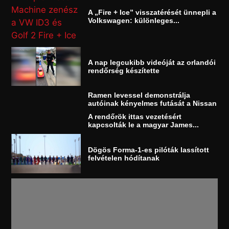
A „Fire + Ice” visszatérését ünnepli a
Volkswagen: különleges...
A nap legcukibb videóját az orlandói
rendőrség készítette
Ramen levessel demonstrálja
autóinak kényelmes futását a Nissan
A rendőrök ittas vezetésért
kapcsolták le a magyar James...
Dögös Forma-1-es pilóták lassított
felvételen hódítanak