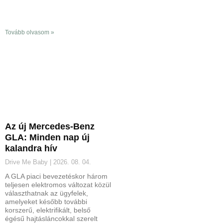
Tovább olvasom »
Az új Mercedes-Benz
GLA: Minden nap új
kalandra hív
Drive Me Baby
2026. 08. 04.
A GLA piaci bevezetéskor három
teljesen elektromos változat közül
választhatnak az ügyfelek,
amelyeket később további
korszerű, elektrifikált, belső
égésű hajtásláncokkal szerelt