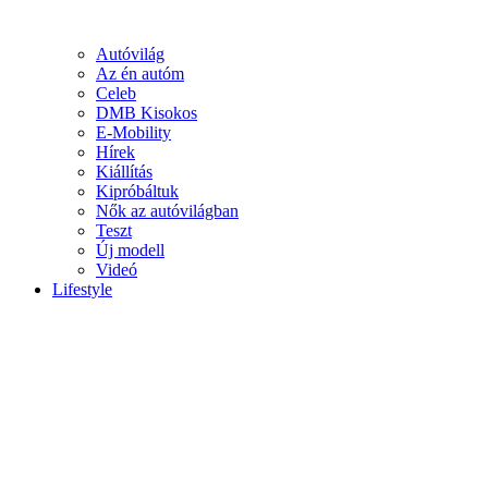
Autóvilág
Az én autóm
Celeb
DMB Kisokos
E-Mobility
Hírek
Kiállítás
Kipróbáltuk
Nők az autóvilágban
Teszt
Új modell
Videó
Lifestyle