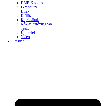
DMB Kisokos
E-Mobility
Hírek
Kiállítás
Kipróbáltuk
Nők az autóvilágban
Teszt
Új modell
Videó
Lifestyle