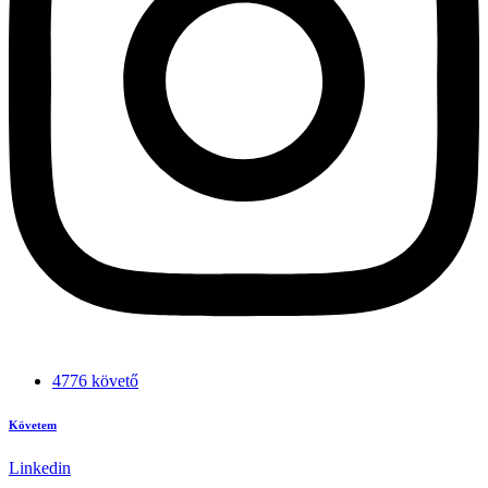
4776 követő
Követem
Linkedin