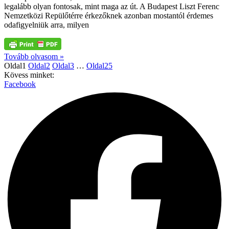
legalább olyan fontosak, mint maga az út. A Budapest Liszt Ferenc
Nemzetközi Repülőtérre érkezőknek azonban mostantól érdemes
odafigyelniük arra, milyen
Tovább olvasom »
Oldal
1
Oldal
2
Oldal
3
…
Oldal
25
Kövess minket:
Facebook