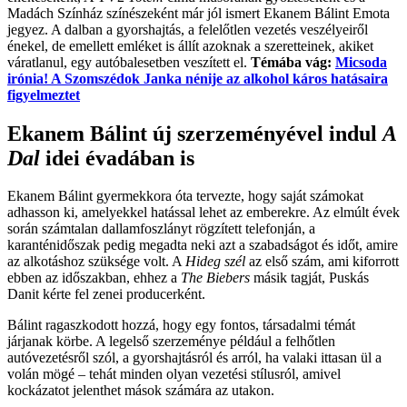
Madách Színház színészeként már jól ismert Ekanem Bálint Emota
jegyez. A dalban a gyorshajtás, a felelőtlen vezetés veszélyeiről
énekel, de emellett emléket is állít azoknak a szeretteinek, akiket
váratlanul, egy autóbalesetben veszített el.
Témába vág:
Micsoda
irónia! A Szomszédok Janka nénije az alkohol káros hatásaira
figyelmeztet
Ekanem Bálint új szerzeményével indul
A
Dal
idei évadában is
Ekanem Bálint gyermekkora óta tervezte, hogy saját számokat
adhasson ki, amelyekkel hatással lehet az emberekre. Az elmúlt évek
során számtalan dallamfoszlányt rögzített telefonján, a
karanténidőszak pedig megadta neki azt a szabadságot és időt, amire
az alkotáshoz szüksége volt. A
Hideg szél
az első szám, ami kiforrott
ebben az időszakban, ehhez a
The Biebers
másik tagját, Puskás
Danit kérte fel zenei producerként.
Bálint ragaszkodott hozzá, hogy egy fontos, társadalmi témát
járjanak körbe. A legelső szerzeménye például a felhőtlen
autóvezetésről szól, a gyorshajtásról és arról, ha valaki ittasan ül a
volán mögé – tehát minden olyan vezetési stílusról, amivel
kockázatot jelenthet mások számára az utakon.