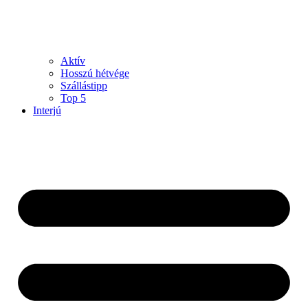
Aktív
Hosszú hétvége
Szállástipp
Top 5
Interjú