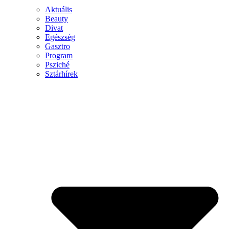
Aktuális
Beauty
Divat
Egészség
Gasztro
Program
Psziché
Sztárhírek