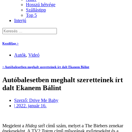
Hosszú hétvége
Szállástipp
Top 5
Interjú
Kezdőlap >
Autók
,
Videó
> Autóbalesetben meghalt szeretteinek írt dalt Ekanem Bálint
Autóbalesetben meghalt szeretteinek írt
dalt Ekanem Bálint
Szerző:
Drive Me Baby
|
2022. január 16.
Megjelent a
Hideg szél
című szám, melyet a The Biebers zenekar
énekeseként, A TV2
Totem
című műsorának győzteseként és a