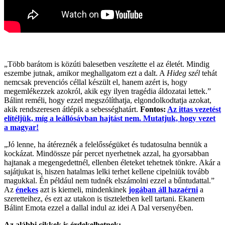
„Több barátom is közúti balesetben veszítette el az életét. Mindig
eszembe jutnak, amikor meghallgatom ezt a dalt. A
Hideg szél
tehát
nemcsak prevenciós céllal készült el, hanem azért is, hogy
megemlékezzek azokról, akik egy ilyen tragédia áldozatai lettek.”
Bálint reméli, hogy ezzel megszólíthatja, elgondolkodtatja azokat,
akik rendszeresen átlépik a sebességhatárt.
Fontos:
Az ittas vezetést
elítéljük, míg a leállósávban hajtást nem. Mutatjuk, hogy vezet
a magyar!
„Jó lenne, ha átéreznék a felelősségüket és tudatosulna bennük a
kockázat. Mindössze pár percet nyerhetnek azzal, ha gyorsabban
hajtanak a megengedettnél, ellenben életeket tehetnek tönkre. Akár a
sajátjukat is, hiszen hatalmas lelki terhet kellene cipelniük tovább
magukkal. Én például nem tudnék elszámolni ezzel a bűntudattal.”
Az
énekes
azt is kiemeli, mindenkinek
jogában áll hazaérni
a
szeretteihez, és ezt az utakon is tiszteletben kell tartani. Ekanem
Bálint Emota ezzel a dallal indul az idei A Dal versenyében.
Az alábbi cikkek is érdekelhetnek: