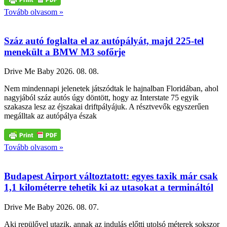
Tovább olvasom »
Száz autó foglalta el az autópályát, majd 225-tel
menekült a BMW M3 sofőrje
Drive Me Baby
2026. 08. 08.
Nem mindennapi jelenetek játszódtak le hajnalban Floridában, ahol
nagyjából száz autós úgy döntött, hogy az Interstate 75 egyik
szakasza lesz az éjszakai driftpályájuk. A résztvevők egyszerűen
megálltak az autópálya észak
Tovább olvasom »
Budapest Airport változtatott: egyes taxik már csak
1,1 kilométerre tehetik ki az utasokat a termináltól
Drive Me Baby
2026. 08. 07.
Aki repülővel utazik, annak az indulás előtti utolsó méterek sokszor