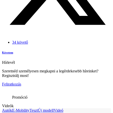
34 követő
Követem
Hírlevél
Szeretnéd személyesen megkapni a legérdekesebb híreinket?
Regisztrálj most!
Feliratkozás
Promóció
Videók
Autók
E-Mobility
Teszt
Új modell
Videó