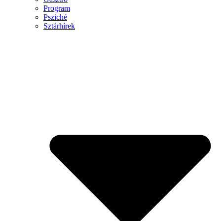
Program
Psziché
Sztárhírek