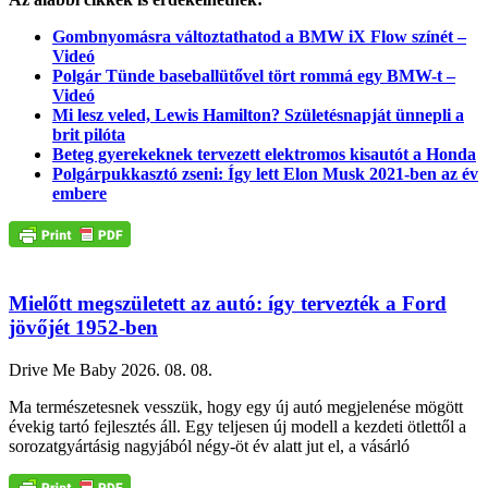
Gombnyomásra változtathatod a BMW iX Flow színét –
Videó
Polgár Tünde baseballütővel tört rommá egy BMW-t –
Videó
Mi lesz veled, Lewis Hamilton? Születésnapját ünnepli a
brit pilóta
Beteg gyerekeknek tervezett elektromos kisautót a Honda
Polgárpukkasztó zseni: Így lett Elon Musk 2021-ben az év
embere
Mielőtt megszületett az autó: így tervezték a Ford
jövőjét 1952-ben
Drive Me Baby
2026. 08. 08.
Ma természetesnek vesszük, hogy egy új autó megjelenése mögött
évekig tartó fejlesztés áll. Egy teljesen új modell a kezdeti ötlettől a
sorozatgyártásig nagyjából négy-öt év alatt jut el, a vásárló