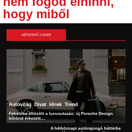
nem fogod elhinni,
hogy miből
NÉPSZERŰ CIKKEK
Autóvilág
Divat
Hírek
Trend
Feketébe öltözött a luxusutazás: új Porsche Design
bőrönd érkezett,...
A hétköznapi autórajongó háttérbe