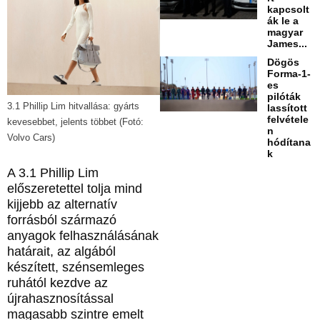
kapcsolt
ák le a
magyar
James...
Dögös
Forma-1-
es
pilóták
3.1 Phillip Lim hitvallása: gyárts
lassított
felvétele
kevesebbet, jelents többet (Fotó:
n
Volvo Cars)
hódítana
k
A 3.1 Phillip Lim
előszeretettel tolja mind
kijjebb az alternatív
forrásból származó
anyagok felhasználásának
határait, az algából
készített, szénsemleges
ruhától kezdve az
újrahasznosítással
magasabb szintre emelt