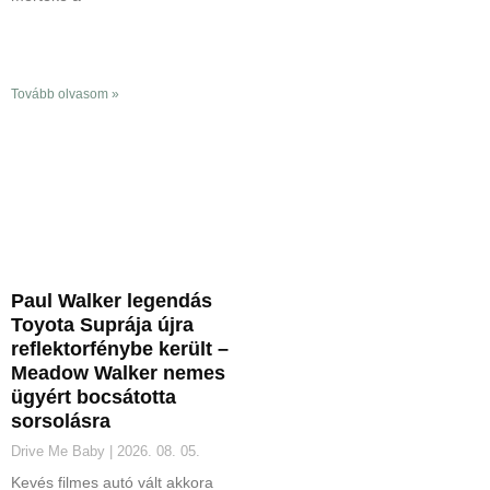
Tovább olvasom »
Paul Walker legendás
Toyota Suprája újra
reflektorfénybe került –
Meadow Walker nemes
ügyért bocsátotta
sorsolásra
Drive Me Baby
2026. 08. 05.
Kevés filmes autó vált akkora