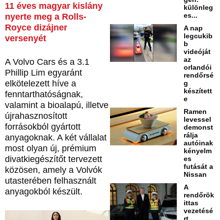
11 éves magyar kislány
különleg
es...
nyerte meg a Rolls-
Royce dizájner
A nap
legcukib
versenyét
b
videóját
az
A Volvo Cars és a 3.1
orlandói
Phillip Lim egyaránt
rendőrsé
elkötelezett híve a
g
készített
fenntarthatóságnak,
e
valamint a bioalapú, illetve
Ramen
újrahasznosított
levessel
forrásokból gyártott
demonst
rálja
anyagoknak. A két vállalat
autóinak
most olyan új, prémium
kényelm
divatkiegészítőt tervezett
es
futását a
közösen, amely a Volvók
Nissan
utasterében felhasznált
A
anyagokból készült.
rendőrök
ittas
vezetésé
rt