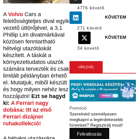
4776 követő
A
Volvo
Cars a
KÖVETEM
felelősségteljes divat egyik
vezető úttörőjével, a 3.1
271 követő
Phillip Lim divatmárkával
KÖVETEM
közösen fenntartható
hétvégi utazótáskát
34 követő
készített. A táskát a
környezettudatos utazók
HÍRLEVÉL
számára tervezték és csak
limitált példányban érhető
el. Mutatjuk, miből készült
és hogy milyen nehéz lesz
hozzájutni!
Ezt se hagyd
ki:
A Ferrari nagy
Promóció
dobása: Itt az első
Szeretnéd személyesen
Ferrari dizájner
megkapni a legérdekesebb
ruhakollekció!
híreinket? Regisztrálj most!
Feliratkozás
A hétvégi utazásokra