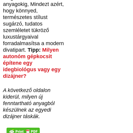
anyagokig, Mindezt azért,
hogy könnyed,
természetes stílust
sugárzó, tudatos
szemléletet tükröző
luxustárgyaival
forradalmasítsa a modern
divatipart.
Tipp:
Milyen
autonóm gépkocsit
építene egy
idegbiológus vagy egy
dizájner?
A következő oldalon
kiderül, milyen új
fenntartható anyagból
készülnek az egyedi
dizájner táskák.