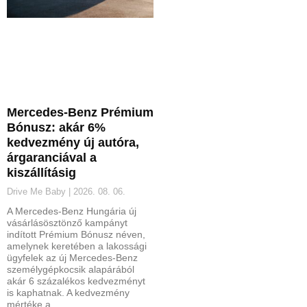
Mercedes-Benz Prémium
Bónusz: akár 6%
kedvezmény új autóra,
árgaranciával a
kiszállításig
Drive Me Baby
2026. 08. 06.
A Mercedes-Benz Hungária új
vásárlásösztönző kampányt
indított Prémium Bónusz néven,
amelynek keretében a lakossági
ügyfelek az új Mercedes-Benz
személygépkocsik alapárából
akár 6 százalékos kedvezményt
is kaphatnak. A kedvezmény
mértéke a