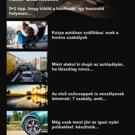
5+1 tipp, hogy túléld a kánikulát: így használd
helyesen...
Kutya autóban szállítása: ezek a
fontos szabályok
Miért alakul ki dugó az autópályán,
ha látszólag nincs...
Az első esőcseppek is veszélyesek
lehetnek: 7 szabály, amit...
Még csak most jön az igazi nyári
próbatétel: készítsük...