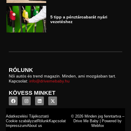
5 tipp a pénztárcabarát nyári
vezetéshez
RÓLUNK
Női autós és trend magazin. Minden, ami mozgásban tart.
Kapcsolat:
info@drivemebaby.hu
KÖVESS MINKET
Adatkezelési Tájékoztató
© 2026 Minden jog fenntartva –
Cookie szabályzat
Rólunk
Kapcsolat
Drive Me Baby | Powered by
Impresszum
About us
Webfox