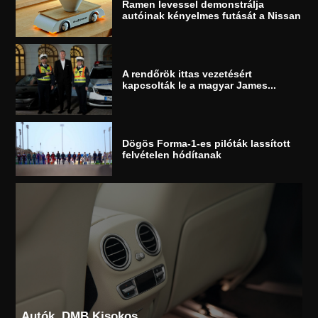
Ramen levessel demonstrálja
autóinak kényelmes futását a Nissan
A rendőrök ittas vezetésért
kapcsolták le a magyar James...
Dögös Forma-1-es pilóták lassított
felvételen hódítanak
Autók
DMB Kisokos