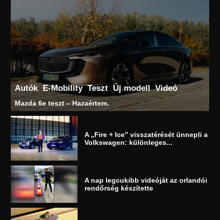
Autók
E-Mobility
Teszt
Új modell
Videó
Mazda 6e teszt – Hazaértem.
A „Fire + Ice” visszatérését ünnepli a
Volkswagen: különleges...
A nap legcukibb videóját az orlandói
rendőrség készítette