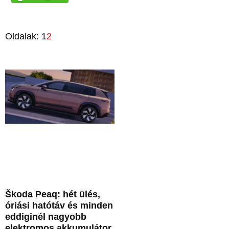
Oldalak:
1
2
Škoda Peaq: hét ülés,
óriási hatótáv és minden
eddiginél nagyobb
elektromos akkumulátor