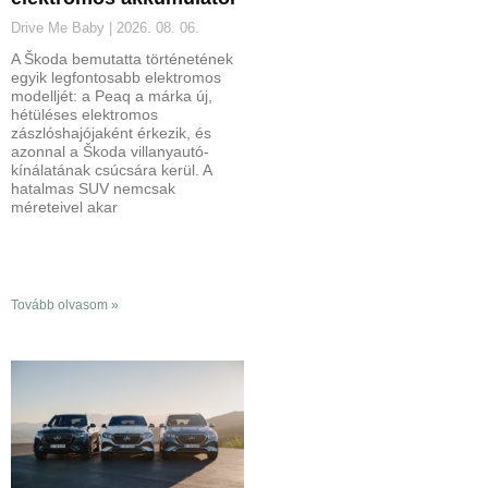
Drive Me Baby
2026. 08. 06.
A Škoda bemutatta történetének
egyik legfontosabb elektromos
modelljét: a Peaq a márka új,
hétüléses elektromos
zászlóshajójaként érkezik, és
azonnal a Škoda villanyautó-
kínálatának csúcsára kerül. A
hatalmas SUV nemcsak
méreteivel akar
Tovább olvasom »