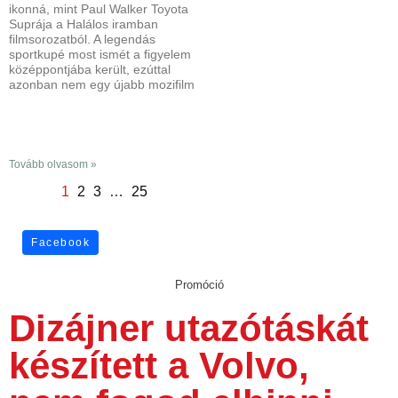
ikonná, mint Paul Walker Toyota
Suprája a Halálos iramban
filmsorozatból. A legendás
sportkupé most ismét a figyelem
középpontjába került, ezúttal
azonban nem egy újabb mozifilm
Tovább olvasom »
1
2
3
…
25
Facebook
Promóció
Dizájner utazótáskát
készített a Volvo,