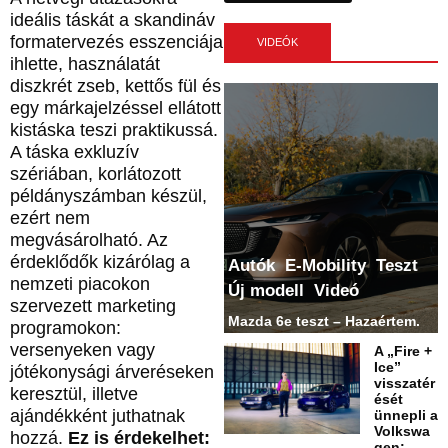
ideális táskát a skandináv
formatervezés esszenciája
VIDEÓK
ihlette, használatát
diszkrét zseb, kettős fül és
egy márkajelzéssel ellátott
kistáska teszi praktikussá.
A táska exkluzív
szériában, korlátozott
példányszámban készül,
ezért nem
megvásárolható. Az
érdeklődők kizárólag a
Autók
E-Mobility
Teszt
nemzeti piacokon
Új modell
Videó
szervezett marketing
Mazda 6e teszt – Hazaértem.
programokon:
versenyeken vagy
A „Fire +
Ice”
jótékonysági árveréseken
visszatér
keresztül, illetve
ését
ajándékként juthatnak
ünnepli a
Volkswa
hozzá.
Ez is érdekelhet:
gen: