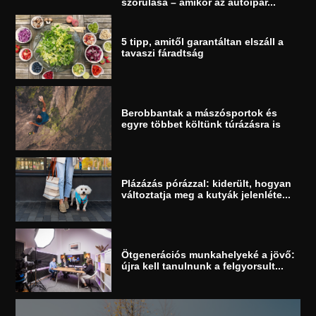
szorulása – amikor az autóipar...
5 tipp, amitől garantáltan elszáll a
tavaszi fáradtság
Berobbantak a mászósportok és
egyre többet költünk túrázásra is
Plázázás pórázzal: kiderült, hogyan
változtatja meg a kutyák jelenléte...
Ötgenerációs munkahelyeké a jövő:
újra kell tanulnunk a felgyorsult...