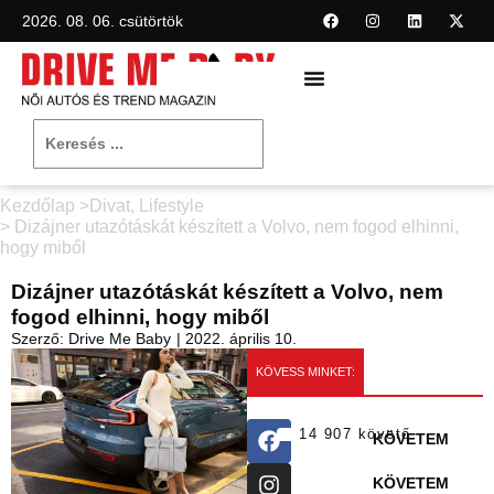
2026. 08. 06. csütörtök
Kezdőlap >
Divat
,
Lifestyle
> Dizájner utazótáskát készített a Volvo, nem fogod elhinni,
hogy miből
Dizájner utazótáskát készített a Volvo, nem
fogod elhinni, hogy miből
Szerző:
Drive Me Baby
|
2022. április 10.
KÖVESS MINKET:
14 907 követő
KÖVETEM
KÖVETEM