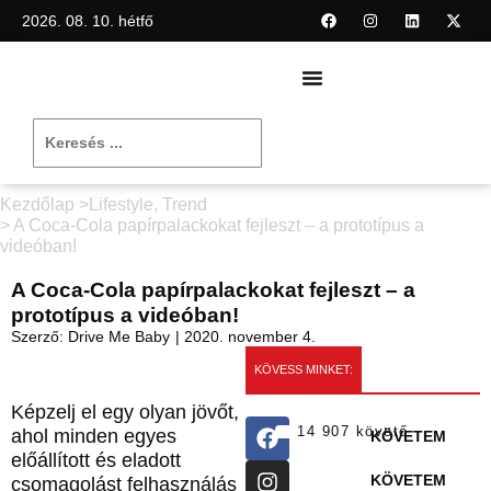
2026. 08. 10. hétfő
Kezdőlap >
Lifestyle
,
Trend
> A Coca-Cola papírpalackokat fejleszt – a prototípus a
videóban!
A Coca-Cola papírpalackokat fejleszt – a
prototípus a videóban!
Szerző:
Drive Me Baby
|
2020. november 4.
KÖVESS MINKET:
Képzelj el egy olyan jövőt,
14 907 követő
ahol minden egyes
KÖVETEM
előállított és eladott
KÖVETEM
csomagolást felhasználás