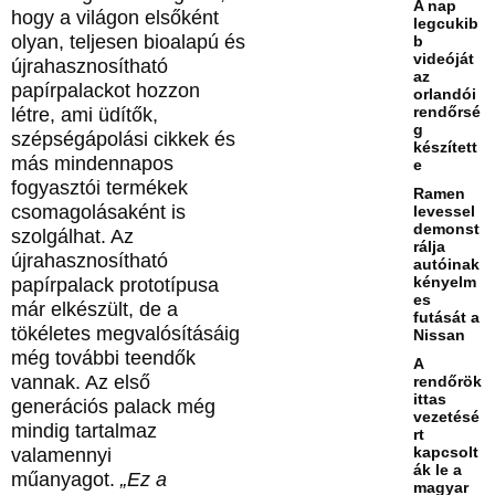
A nap
hogy a világon elsőként
legcukib
olyan, teljesen bioalapú és
b
videóját
újrahasznosítható
az
papírpalackot hozzon
orlandói
rendőrsé
létre, ami üdítők,
g
szépségápolási cikkek és
készített
más mindennapos
e
fogyasztói termékek
Ramen
csomagolásaként is
levessel
demonst
szolgálhat. Az
rálja
újrahasznosítható
autóinak
kényelm
papírpalack prototípusa
es
már elkészült, de a
futását a
tökéletes megvalósításáig
Nissan
még további teendők
A
vannak. Az első
rendőrök
ittas
generációs palack még
vezetésé
mindig tartalmaz
rt
kapcsolt
valamennyi
ák le a
műanyagot.
„Ez a
magyar