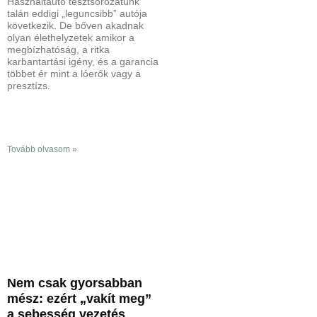
Használtautó tesztsorozatunk
talán eddigi „leguncsibb” autója
következik. De bőven akadnak
olyan élethelyzetek amikor a
megbízhatóság, a ritka
karbantartási igény, és a garancia
többet ér mint a lóerők vagy a
presztízs.
Tovább olvasom »
Nem csak gyorsabban
mész: ezért „vakít meg”
a sebesség vezetés