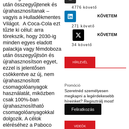
után összegyűjtenek és
4776 követő
újrahasznosítanak –
KÖVETEM
vagyis a Hulladékmentes
Világot. A Coca-Cola ezt
271 követő
tűzte ki célul: arra
KÖVETEM
törekszik, hogy 2030-ig
minden egyes eladott
34 követő
palackja vagy fémdoboza
után összegyűjtsön és
újrahasznosítson egyet,
HÍRLEVÉL
ezzel is jelentősen
csökkentve az új, nem
újrahasznosított
Promóció
csomagolóanyagok
Szeretnéd személyesen
használatát, miközben
megkapni a legérdekesebb
csak 100%-ban
híreinket? Regisztrálj most!
újrahasznosítható
Feliratkozás
csomagolóanyagokkal
dolgozik. A célok
eléréséhez a Paboco
VIDEÓK