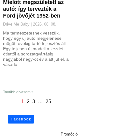
Mielőtt megszületett az
autó: így tervezték a
Ford jövőjét 1952-ben
Drive Me Baby
2026. 08. 08.
Ma természetesnek vesszük,
hogy egy új autó megjelenése
mögött évekig tartó fejlesztés áll.
Egy teljesen új modell a kezdeti
ötlettől a sorozatgyártásig
nagyjából négy-öt év alatt jut el, a
vásárló
Tovább olvasom »
1
2
3
…
25
Facebook
Promóció