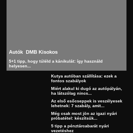
Autók
DMB Kisokos
5+1 tipp, hogy túléld a kánikulát: így használd
helyesen...
Kutya autóban szállítása: ezek a
fontos szabályok
Miért alakul ki dugó az autópályán,
ha látszólag nincs...
Az első esőcseppek is veszélyesek
lehetnek: 7 szabály, amit...
Még csak most jön az igazi nyári
próbatétel: készítsük...
5 tipp a pénztárcabarát nyári
vezetéshez