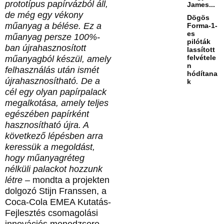
prototípus papírvázból áll,
James...
de még egy vékony
Dögös
műanyag a bélése. Ez a
Forma-1-
es
műanyag persze 100%-
pilóták
ban újrahasznosított
lassított
felvétele
műanyagból készül, amely
n
felhasználás után ismét
hódítana
újrahasznosítható. De a
k
cél egy olyan papírpalack
megalkotása, amely teljes
egészében papírként
hasznosítható újra. A
következő lépésben arra
keressük a megoldást,
hogy műanyagréteg
nélküli palackot hozzunk
létre –
mondta a projekten
dolgozó Stijn Franssen, a
Coca-Cola EMEA Kutatás-
Fejlesztés csomagolási