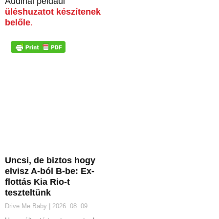
Audinál például
üléshuzatot készítenek
belőle
.
Uncsi, de biztos hogy
elvisz A-ból B-be: Ex-
flottás Kia Rio-t
teszteltünk
Drive Me Baby
2026. 08. 09.