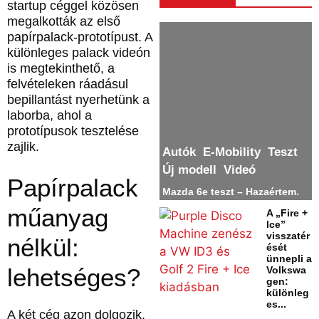
startup céggel közösen
megalkották az első
papírpalack-prototípust. A
különleges palack videón
is megtekinthető, a
felvételeken ráadásul
bepillantást nyerhetünk a
laborba, ahol a
prototípusok tesztelése
zajlik.
Autók
E-Mobility
Teszt
Új modell
Videó
Papírpalack
Mazda 6e teszt – Hazaértem.
műanyag
A „Fire +
Ice”
visszatér
nélkül:
ését
ünnepli a
lehetséges?
Volkswa
gen:
különleg
es...
A két cég azon dolgozik,