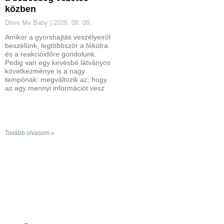
közben
Drive Me Baby
2026. 08. 09.
Amikor a gyorshajtás veszélyeiről
beszélünk, legtöbbször a fékútra
és a reakcióidőre gondolunk.
Pedig van egy kevésbé látványos
következménye is a nagy
tempónak: megváltozik az, hogy
az agy mennyi információt vesz
Tovább olvasom »