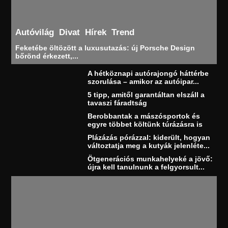
Autóvilág
Divat
Hírek
Trend
Feketébe öltözött a luxusutazás: új Porsche Design
bőrönd érkezett,...
A hétköznapi autórajongó háttérbe
szorulása – amikor az autóipar...
5 tipp, amitől garantáltan elszáll a
tavaszi fáradtság
Berobbantak a mászósportok és
egyre többet költünk túrázásra is
Plázázás pórázzal: kiderült, hogyan
változtatja meg a kutyák jelenléte...
Ötgenerációs munkahelyeké a jövő:
újra kell tanulnunk a felgyorsult...