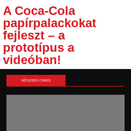
A Coca-Cola
papírpalackokat
fejleszt – a
prototípus a
videóban!
NÉPSZERŰ CIKKEK