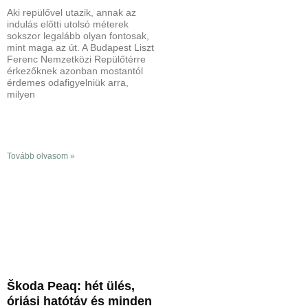
Aki repülővel utazik, annak az
indulás előtti utolsó méterek
sokszor legalább olyan fontosak,
mint maga az út. A Budapest Liszt
Ferenc Nemzetközi Repülőtérre
érkezőknek azonban mostantól
érdemes odafigyelniük arra,
milyen
Tovább olvasom »
Škoda Peaq: hét ülés,
óriási hatótáv és minden