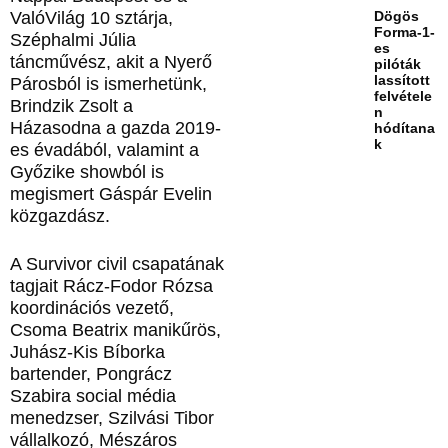
Dögös
ValóVilág 10 sztárja,
Forma-1-
Széphalmi Júlia
es
táncművész, akit a Nyerő
pilóták
lassított
Párosból is ismerhetünk,
felvétele
Brindzik Zsolt a
n
Házasodna a gazda 2019-
hódítana
k
es évadából, valamint a
Győzike showból is
megismert Gáspár Evelin
közgazdász.
A Survivor civil csapatának
tagjait Rácz-Fodor Rózsa
koordinációs vezető,
Csoma Beatrix manikűrös,
Juhász-Kis Bíborka
bartender, Pongrácz
Szabira social média
menedzser, Szilvási Tibor
vállalkozó, Mészáros