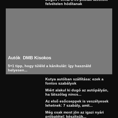
felvételen hódítanak
Autók
DMB Kisokos
5+1 tipp, hogy túléld a kánikulát: így használd
helyesen...
Kutya autóban szállítása: ezek a
fontos szabályok
Miért alakul ki dugó az autópályán,
ha látszólag nincs...
Az első esőcseppek is veszélyesek
lehetnek: 7 szabály, amit...
Még csak most jön az igazi nyári
próbatétel: készítsük...