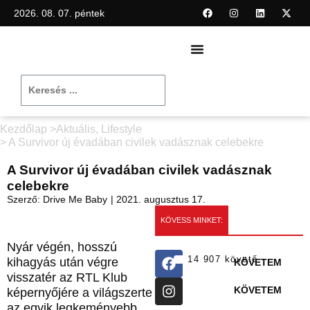
2026. 08. 07. péntek
Kezdőlap >
Aktuális
,
Lifestyle
> A Survivor új évadában civilek vadásznak celebekre
A Survivor új évadában civilek vadásznak
celebekre
Szerző:
Drive Me Baby
|
2021. augusztus 17.
KÖVESS MINKET:
Nyár végén, hosszú
14 907 követő
kihagyás után végre
KÖVETEM
visszatér az RTL Klub
KÖVETEM
képernyőjére a világszerte
az egyik legkeményebb