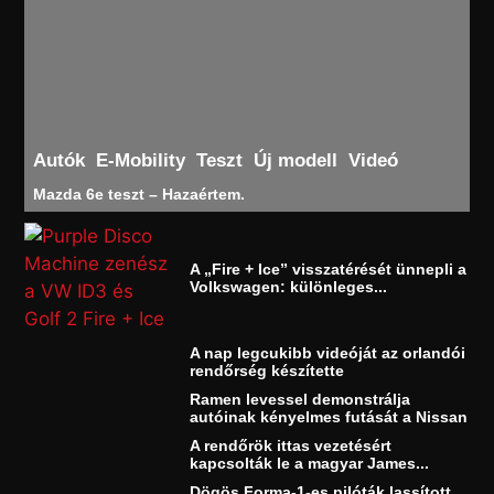
Autók
E-Mobility
Teszt
Új modell
Videó
Mazda 6e teszt – Hazaértem.
A „Fire + Ice” visszatérését ünnepli a
Volkswagen: különleges...
A nap legcukibb videóját az orlandói
rendőrség készítette
Ramen levessel demonstrálja
autóinak kényelmes futását a Nissan
A rendőrök ittas vezetésért
kapcsolták le a magyar James...
Dögös Forma-1-es pilóták lassított