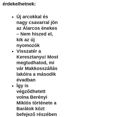
érdekelhetnek:
Új arcokkal és
nagy csavarral jön
az Álarcos énekes
– Nem hiszed el,
kik az új
nyomozók
Visszatér a
Keresztanyu! Most
megtudhatod, mi
vár Makkosszállás
lakóira a második
évadban
Így is
végződhetett
volna Berényi
Miklós története a
Barátok közt
befejező részében