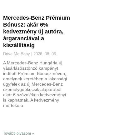
Mercedes-Benz Prémium
Bónusz: akár 6%
kedvezmény új autóra,
árgaranciával a
kiszállításig
Drive Me Baby
2026. 08. 06.
A Mercedes-Benz Hungária új
vásárlásösztönző kampányt
indított Prémium Bónusz néven,
amelynek keretében a lakossági
ügyfelek az új Mercedes-Benz
személygépkocsik alapárából
akár 6 százalékos kedvezményt
is kaphatnak. A kedvezmény
mértéke a
Tovább olvasom »