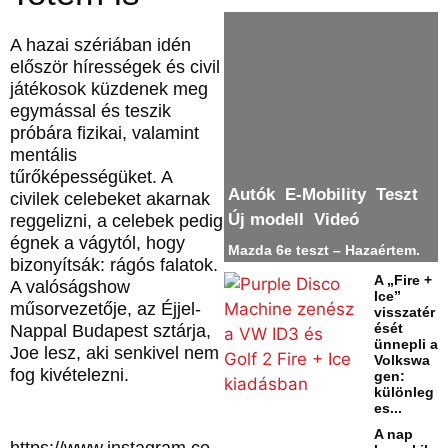
A hazai szériában idén
először hírességek és civil
játékosok küzdenek meg
egymással és teszik
próbára fizikai, valamint
mentális
tűrőképességüket. A
Autók
E-Mobility
Teszt
civilek celebeket akarnak
Új modell
Videó
reggelizni, a celebek pedig
égnek a vágytól, hogy
Mazda 6e teszt – Hazaértem.
bizonyítsák: rágós falatok.
A „Fire +
A valóságshow
Ice”
műsorvezetője, az Éjjel-
visszatér
ését
Nappal Budapest sztárja,
ünnepli a
Joe lesz, aki senkivel nem
Volkswa
fog kivételezni.
gen:
különleg
es...
A nap
https://www.instagram.co