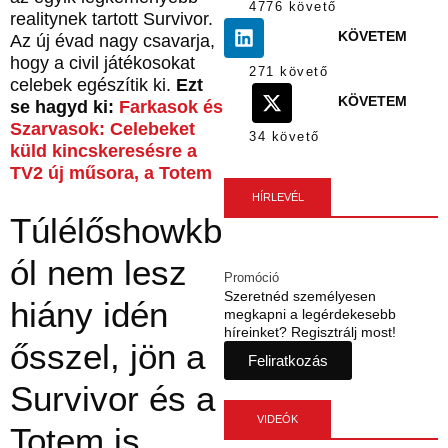
4776 követő
realitynek tartott Survivor.
KÖVETEM
Az új évad nagy csavarja,
hogy a civil játékosokat
271 követő
celebek egészítik ki.
Ezt
KÖVETEM
se hagyd ki:
Farkasok és
Szarvasok: Celebeket
34 követő
küld kincskeresésre a
TV2 új műsora, a Totem
HÍRLEVÉL
Túlélőshowkb
ól nem lesz
Promóció
Szeretnéd személyesen
hiány idén
megkapni a legérdekesebb
híreinket? Regisztrálj most!
ősszel, jön a
Feliratkozás
Survivor és a
VIDEÓK
Totem is