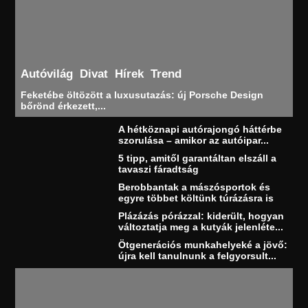
Autóvilág
Divat
Hírek
Trend
Feketébe öltözött a luxusutazás: új Porsche Design
bőrönd érkezett,...
A hétköznapi autórajongó háttérbe
szorulása – amikor az autóipar...
5 tipp, amitől garantáltan elszáll a
tavaszi fáradtság
Berobbantak a mászósportok és
egyre többet költünk túrázásra is
Plázázás pórázzal: kiderült, hogyan
változtatja meg a kutyák jelenléte...
Ötgenerációs munkahelyeké a jövő:
újra kell tanulnunk a felgyorsult...