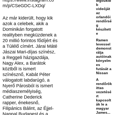
legcukib
b
m/p/CSeGDC-LXDq/
videóját
az
orlandói
Az már kiderült, hogy kik
rendőrsé
azok a celebek, akik a
g
Dominikán forgatott
készített
e
realityben megküzdenek a
Ramen
20 millió forintos fődíjért és
levessel
a Túlélő címért. Járai Máté
demonst
Jászai Mari-díjas színész,
rálja
autóinak
a Reggeli házigazdája,
kényelm
Nagy Alex, a Barátok
es
köztből is ismert
futását a
Nissan
színésznő, Kabát Péter
A
válogatott labdarúgó, a
rendőrök
Nyerő Párosból is ismert
ittas
médiaszemélyiség,
vezetésé
rt
Catherine Dederick
kapcsolt
rapper, énekesnő,
ák le a
Filipánics Bálint, az Éjjel-
magyar
James...
Nappal Budapest és a