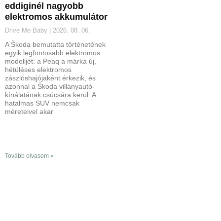
eddiginél nagyobb
elektromos akkumulátor
Drive Me Baby
2026. 08. 06.
A Škoda bemutatta történetének
egyik legfontosabb elektromos
modelljét: a Peaq a márka új,
hétüléses elektromos
zászlóshajójaként érkezik, és
azonnal a Škoda villanyautó-
kínálatának csúcsára kerül. A
hatalmas SUV nemcsak
méreteivel akar
Tovább olvasom »