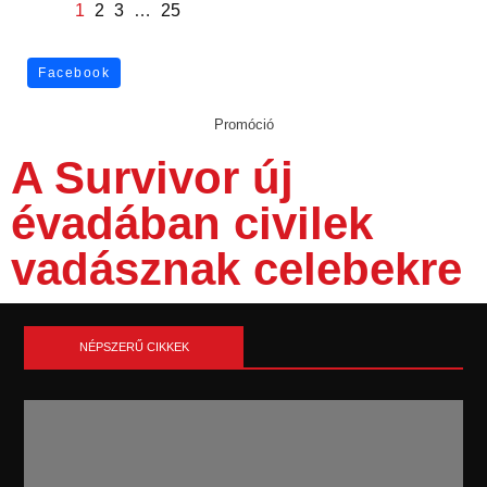
1
2
3
…
25
Facebook
Promóció
A Survivor új
évadában civilek
vadásznak celebekre
NÉPSZERŰ CIKKEK