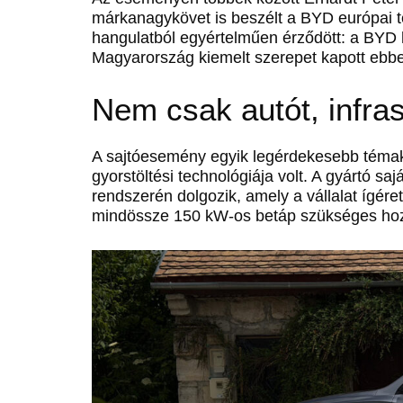
márkanagykövet is beszélt a BYD európai te
hangulatból egyértelműen érződött: a BYD 
Magyarország kiemelt szerepet kapott ebb
Nem csak autót, infras
A sajtóesemény egyik legérdekesebb témak
gyorstöltési technológiája volt. A gyártó s
rendszerén dolgozik, amely a vállalat ígére
mindössze 150 kW-os betáp szükséges hozz