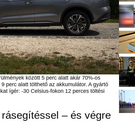
örülmények között 5 perc alatt akár 70%-os
 9 perc alatt tölthető az akkumulátor. A gyártó
t ígér: -30 Celsius-fokon 12 perces töltési
 rásegítéssel – és végre