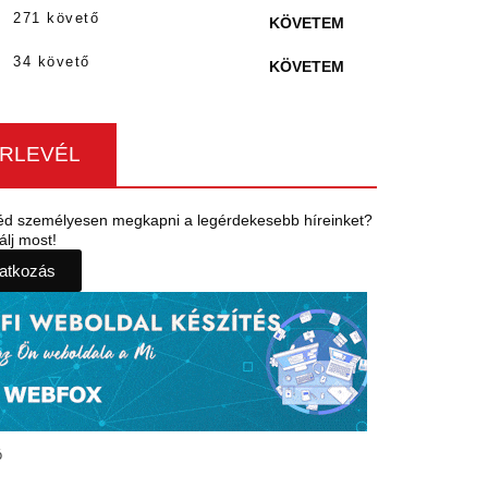
271 követő
KÖVETEM
34 követő
KÖVETEM
ÍRLEVÉL
éd személyesen megkapni a legérdekesebb híreinket?
álj most!
ratkozás
ó