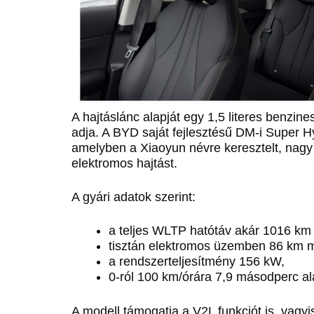
A hajtáslánc alapját egy 1,5 literes benzi
adja. A BYD saját fejlesztésű DM-i Super H
amelyben a Xiaoyun névre keresztelt, nagy
elektromos hajtást.
A gyári adatok szerint:
a teljes WLTP hatótáv akár 1016 km i
tisztán elektromos üzemben 86 km m
a rendszerteljesítmény 156 kW,
0-ról 100 km/órára 7,9 másodperc ala
A modell támogatja a V2L funkciót is, vagyi