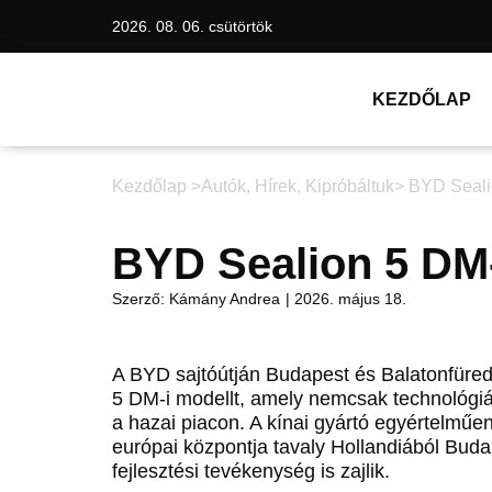
2026. 08. 06. csütörtök
KEZDŐLAP
Kezdőlap >
Autók
,
Hírek
,
Kipróbáltuk
> BYD Seali
BYD Sealion 5 DM-
Szerző:
Kámány Andrea
|
2026. május 18.
A BYD sajtóútján Budapest és Balatonfüred
5 DM-i modellt, amely nemcsak technológiá
a hazai piacon. A kínai gyártó egyértelműe
európai központja tavaly Hollandiából Budap
fejlesztési tevékenység is zajlik.