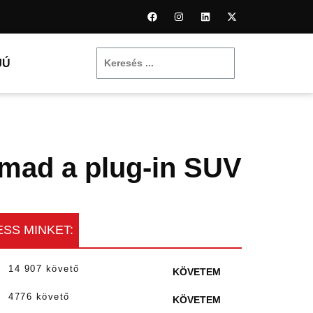
JÚ
ámad a plug-in SUV
SS MINKET:
14 907 követő
KÖVETEM
4776 követő
KÖVETEM