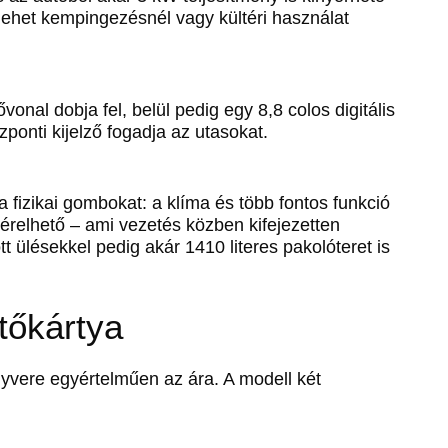
lehet kempingezésnél vagy kültéri használat
ővonal dobja fel, belül pedig egy 8,8 colos digitális
onti kijelző fogadja az utasokat.
 fizikai gombokat: a klíma és több fontos funkció
relhető – ami vezetés közben kifejezetten
tt ülésekkel pedig akár 1410 literes pakolóteret is
ütőkártya
yvere egyértelműen az ára. A modell két