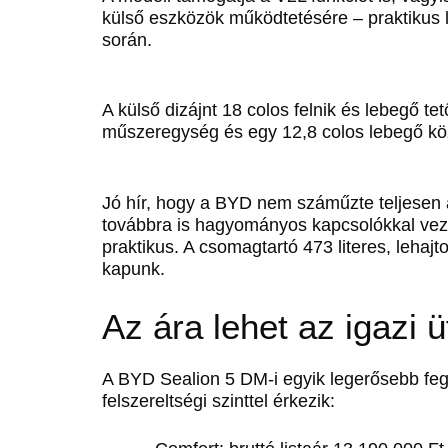
külső eszközök működtetésére – praktikus 
során.
A külső dizájnt 18 colos felnik és lebegő tet
műszeregység és egy 12,8 colos lebegő közp
Jó hír, hogy a BYD nem száműzte teljesen a
továbbra is hagyományos kapcsolókkal vezé
praktikus. A csomagtartó 473 literes, lehajto
kapunk.
Az ára lehet az igazi 
A BYD Sealion 5 DM-i egyik legerősebb feg
felszereltségi szinttel érkezik: