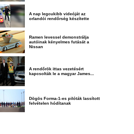
A nap legcukibb videóját az
orlandói rendőrség készítette
Ramen levessel demonstrálja
autóinak kényelmes futását a
Nissan
A rendőrök ittas vezetésért
kapcsolták le a magyar James...
Dögös Forma-1-es pilóták lassított
felvételen hódítanak