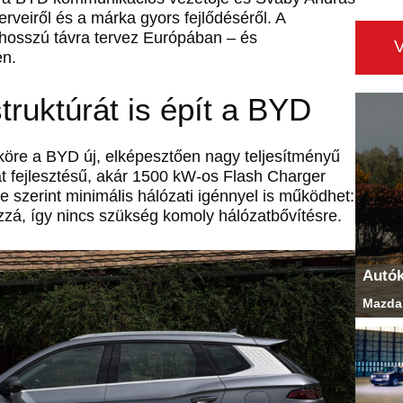
rveiről és a márka gyors fejlődéséről. A
hosszú távra tervez Európában – és
en.
truktúrát is épít a BYD
öre a BYD új, elképesztően nagy teljesítményű
aját fejlesztésű, akár 1500 kW-os Flash Charger
te szerint minimális hálózati igénnyel is működhet:
á, így nincs szükség komoly hálózatbővítésre.
Autó
Mazda 