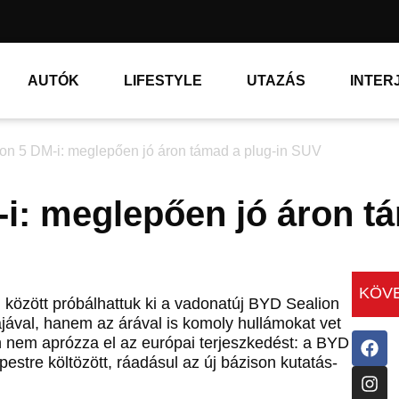
AUTÓK
LIFESTYLE
UTAZÁS
INTER
on 5 DM-i: meglepően jó áron támad a plug-in SUV
i: meglepően jó áron t
KÖVE
 között próbálhattuk ki a vadonatúj BYD Sealion
jával, hanem az árával is komoly hullámokat vet
n nem aprózza el az európai terjeszkedést: a BYD
estre költözött, ráadásul az új bázison kutatás-