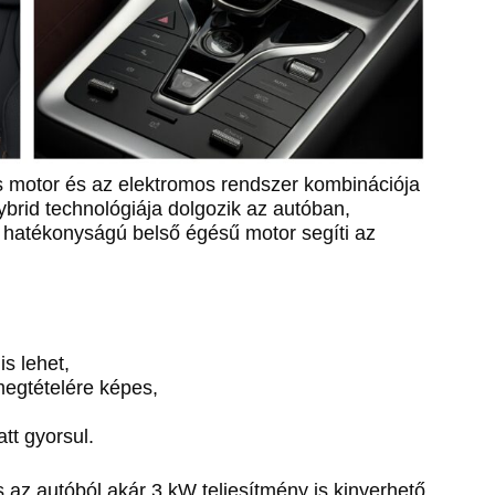
nes motor és az elektromos rendszer kombinációja
ybrid technológiája dolgozik az autóban,
 hatékonyságú belső égésű motor segíti az
s lehet,
egtételére képes,
tt gyorsul.
s az autóból akár 3 kW teljesítmény is kinyerhető