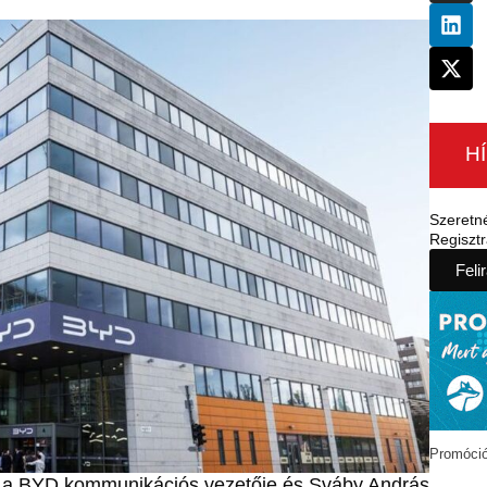
H
Szeretn
Regisztr
Feli
Promóci
r a BYD kommunikációs vezetője és Sváby András