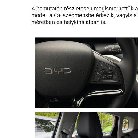
A bemutatón részletesen megismerhettük a 
modell a C+ szegmensbe érkezik, vagyis a 
méretben és helykínálatban is.