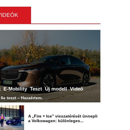
VIDEÓK
k
E-Mobility
Teszt
Új modell
Videó
6e teszt – Hazaértem.
A „Fire + Ice” visszatérését ünnepli
a Volkswagen: különleges...