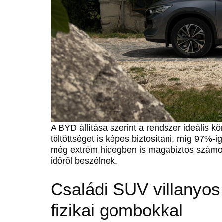
A BYD állítása szerint a rendszer ideális k
töltöttséget is képes biztosítani, míg 97%-ig
még extrém hidegben is magabiztos számoka
időről beszélnek.
Családi SUV villanyos
fizikai gombokkal