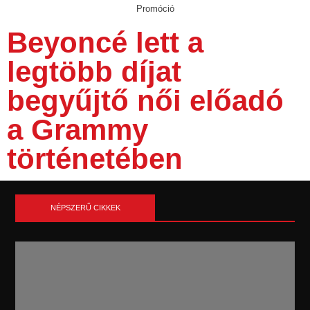
Promóció
Beyoncé lett a
legtöbb díjat
begyűjtő női előadó
a Grammy
történetében
NÉPSZERŰ CIKKEK