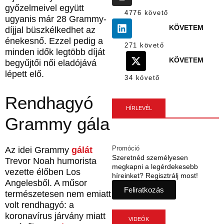
győzelmeivel együtt
4776 követő
ugyanis már 28 Grammy-
KÖVETEM
díjjal büszkélkedhet az
énekesnő. Ezzel pedig a
271 követő
minden idők legtöbb díját
KÖVETEM
begyűjtői női eladójává
lépett elő.
34 követő
Rendhagyó
HÍRLEVÉL
Grammy gála
Promóció
Az idei Grammy
gálát
Szeretnéd személyesen
Trevor Noah humorista
megkapni a legérdekesebb
vezette élőben Los
híreinket? Regisztrálj most!
Angelesből. A műsor
Feliratkozás
természetesen nem emiatt
volt rendhagyó: a
koronavírus járvány miatt
VIDEÓK