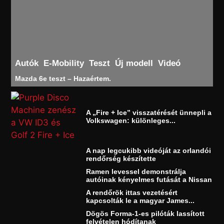
Autók
E-Mobility
Teszt
Új modell
Videó
Mazda 6e teszt – Hazaértem.
A „Fire + Ice” visszatérését ünnepli a
Volkswagen: különleges...
A nap legcukibb videóját az orlandói
rendőrség készítette
Ramen levessel demonstrálja
autóinak kényelmes futását a Nissan
A rendőrök ittas vezetésért
kapcsolták le a magyar James...
Dögös Forma-1-es pilóták lassított
felvételen hódítanak