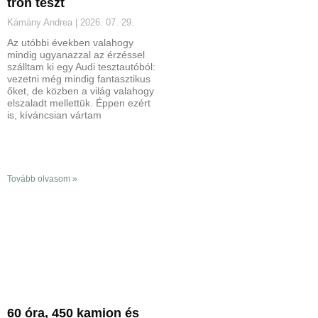
tron teszt
Kámány Andrea
2026. 07. 29.
Az utóbbi években valahogy
mindig ugyanazzal az érzéssel
szálltam ki egy Audi tesztautóból:
vezetni még mindig fantasztikus
őket, de közben a világ valahogy
elszaladt mellettük. Éppen ezért
is, kíváncsian vártam
Tovább olvasom »
60 óra, 450 kamion és