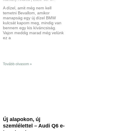
A dízel, amit még nem kell
temetni Bevallom, amikor
manapság egy új dízel BMW
kulcsát kapom meg, mindig van
bennem egy kis kíváncsiság.
Vajon meddig marad még velünk
ez a
Tovább olvasom »
Új alapokon, új
szemlélettel – Audi Q6 e-