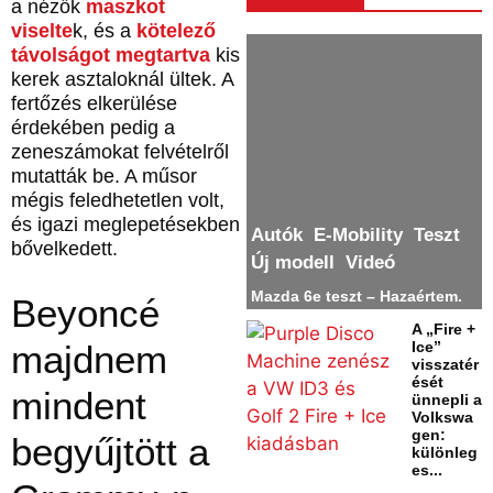
a nézők
maszkot
viselte
k, és a
kötelező
távolságot megtartva
kis
kerek asztaloknál ültek. A
fertőzés elkerülése
érdekében pedig a
zeneszámokat felvételről
mutatták be. A műsor
mégis feledhetetlen volt,
és igazi meglepetésekben
Autók
E-Mobility
Teszt
bővelkedett.
Új modell
Videó
Mazda 6e teszt – Hazaértem.
Beyoncé
A „Fire +
majdnem
Ice”
visszatér
ését
mindent
ünnepli a
Volkswa
gen:
begyűjtött a
különleg
es...