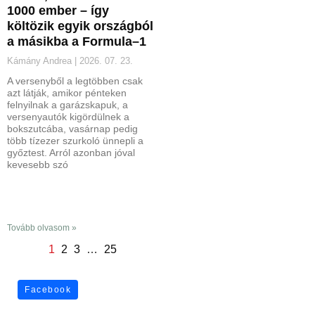
1000 ember – így
költözik egyik országból
a másikba a Formula–1
Kámány Andrea
2026. 07. 23.
A versenyből a legtöbben csak
azt látják, amikor pénteken
felnyilnak a garázskapuk, a
versenyautók kigördülnek a
bokszutcába, vasárnap pedig
több tízezer szurkoló ünnepli a
győztest. Arról azonban jóval
kevesebb szó
Tovább olvasom »
1
2
3
…
25
Facebook