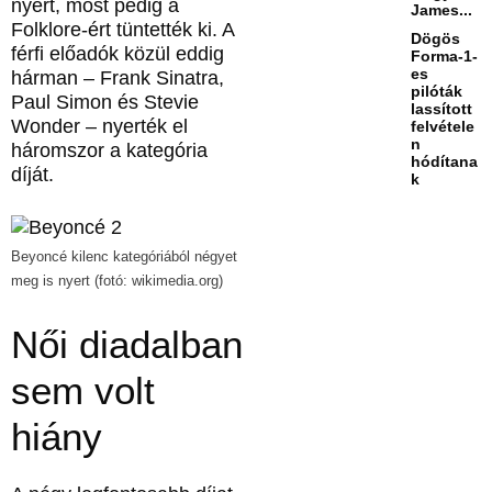
nyert, most pedig a
James...
Folklore-ért tüntették ki. A
Dögös
férfi előadók közül eddig
Forma-1-
es
hárman – Frank Sinatra,
pilóták
Paul Simon és Stevie
lassított
Wonder – nyerték el
felvétele
n
háromszor a kategória
hódítana
díját.
k
Beyoncé kilenc kategóriából négyet
meg is nyert (fotó: wikimedia.org)
Női diadalban
sem volt
hiány