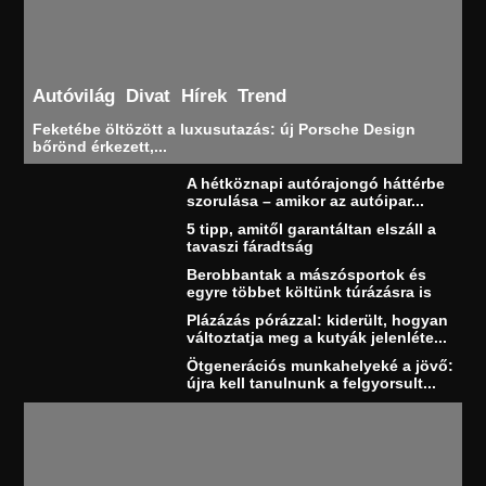
Autóvilág
Divat
Hírek
Trend
Feketébe öltözött a luxusutazás: új Porsche Design
bőrönd érkezett,...
A hétköznapi autórajongó háttérbe
szorulása – amikor az autóipar...
5 tipp, amitől garantáltan elszáll a
tavaszi fáradtság
Berobbantak a mászósportok és
egyre többet költünk túrázásra is
Plázázás pórázzal: kiderült, hogyan
változtatja meg a kutyák jelenléte...
Ötgenerációs munkahelyeké a jövő:
újra kell tanulnunk a felgyorsult...