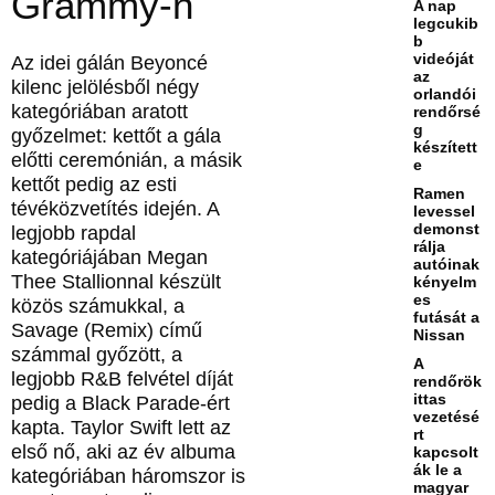
Grammy-n
A nap
legcukib
b
videóját
Az idei gálán Beyoncé
az
kilenc jelölésből négy
orlandói
kategóriában aratott
rendőrsé
g
győzelmet: kettőt a gála
készített
előtti ceremónián, a másik
e
kettőt pedig az esti
Ramen
tévéközvetítés idején. A
levessel
demonst
legjobb rapdal
rálja
kategóriájában Megan
autóinak
Thee Stallionnal készült
kényelm
es
közös számukkal, a
futását a
Savage (Remix) című
Nissan
számmal győzött, a
A
legjobb R&B felvétel díját
rendőrök
ittas
pedig a Black Parade-ért
vezetésé
kapta. Taylor Swift lett az
rt
első nő, aki az év albuma
kapcsolt
ák le a
kategóriában háromszor is
magyar