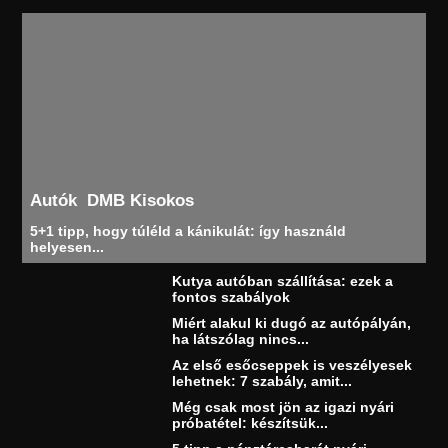
Autók
DMB Kisokos
5+1 tipp, hogy túléld a kánikulát: így használd
helyesen...
Kutya autóban szállítása: ezek a
fontos szabályok
Miért alakul ki dugó az autópályán,
ha látszólag nincs...
Az első esőcseppek is veszélyesek
lehetnek: 7 szabály, amit...
Még csak most jön az igazi nyári
próbatétel: készítsük...