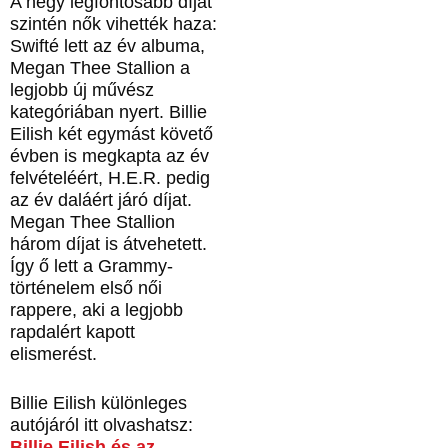
A négy legfontosabb díjat
szintén nők vihették haza:
Swifté lett az év albuma,
Megan Thee Stallion a
legjobb új művész
kategóriában nyert. Billie
Eilish két egymást követő
évben is megkapta az év
felvételéért, H.E.R. pedig
az év daláért járó díjat.
Megan Thee Stallion
három díjat is átvehetett.
Így ő lett a Grammy-
történelem első női
rappere, aki a legjobb
rapdalért kapott
elismerést.
Billie Eilish különleges
autójáról itt olvashatsz:
Billie Eilish és az