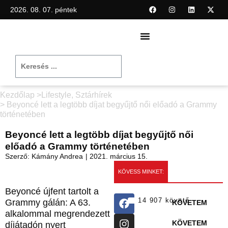
2026. 08. 07. péntek
Kezdőlap >
Lifestyle
,
Sztárhírek
> Beyoncé lett a legtöbb díjat begyűjtő női előadó a Grammy
történetében
Beyoncé lett a legtöbb díjat begyűjtő női
előadó a Grammy történetében
Szerző:
Kámány Andrea
|
2021. március 15.
KÖVESS MINKET:
Beyoncé újfent tartolt a
14 907 követő
Grammy gálán: A 63.
KÖVETEM
alkalommal megrendezett
KÖVETEM
díjátadón nyert