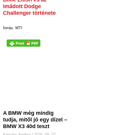
imádott Dodge
Challenger története
forrás: MTI
A BMW még mindig
tudja, mitől jó egy dízel –
BMW X3 40d teszt
Kámány Andrea
2026. 08. 07.