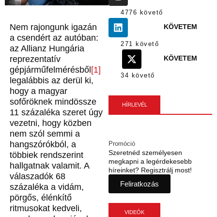
4776 követő
Nem rajongunk igazán
KÖVETEM
a csendért az autóban:
271 követő
az Allianz Hungária
reprezentatív
KÖVETEM
gépjárműfelmérésből
[1]
34 követő
legalábbis az derül ki,
hogy a magyar
sofőröknek mindössze
HÍRLEVÉL
11 százaléka szeret úgy
vezetni, hogy közben
nem szól semmi a
hangszórókból, a
Promóció
Szeretnéd személyesen
többiek rendszerint
megkapni a legérdekesebb
hallgatnak valamit. A
híreinket? Regisztrálj most!
válaszadók 68
Feliratkozás
százaléka a vidám,
pörgős, élénkítő
ritmusokat kedveli,
VIDEÓK