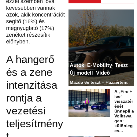
ezzel szemben jóval
kevesebben vannak
azok, akik koncentrációt
segítő (16%) és
megnyugtató (17%)
zenéket részesítik
előnyben.
A hangerő
Autók
E-Mobility
Teszt
és a zene
Új modell
Videó
intenzitása
Mazda 6e teszt – Hazaértem.
A „Fire +
rontja a
Ice”
visszatér
ését
vezetési
ünnepli a
Volkswa
teljesítmény
gen:
különleg
es...
t