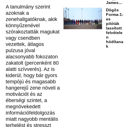
James...
A tanulmány szerint
Dögös
azoknak a
Forma-1-
zenehallgatóknak, akik
es
pilóták
könnyűzenével
lassított
szórakoztatták magukat
felvétele
n
vagy csendben
hódítana
vezettek, átlagos
k
pulzusa jóval
alacsonyabb fokozaton
zakatolt (percenként 80
alatti szívverés). Az is
kiderül, hogy bár gyors
tempójú és magasabb
hangerejű zene növeli a
motivációt és az
éberségi szintet, a
megnövekedett
információfeldolgozás
miatt nagyobb mentális
terhelést és stresszt