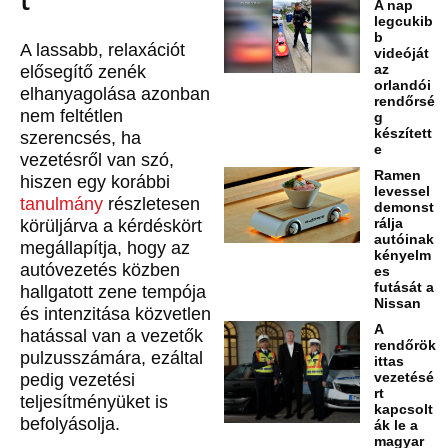
A nap
legcukib
b
A lassabb, relaxációt
videóját
az
elősegítő zenék
orlandói
elhanyagolása azonban
rendőrsé
nem feltétlen
g
készített
szerencsés, ha
e
vezetésről van szó,
Ramen
hiszen egy korábbi
levessel
tanulmány
részletesen
demonst
rálja
körüljárva a kérdéskört
autóinak
megállapítja, hogy az
kényelm
autóvezetés közben
es
futását a
hallgatott zene tempója
Nissan
és intenzitása közvetlen
A
hatással van a vezetők
rendőrök
pulzusszámára, ezáltal
ittas
vezetésé
pedig vezetési
rt
teljesítményüket is
kapcsolt
befolyásolja.
ák le a
magyar