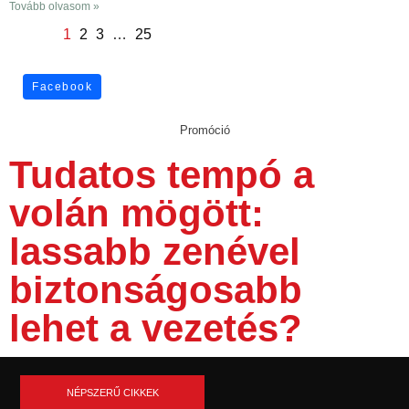
Tovább olvasom »
1
2
3
…
25
Facebook
Promóció
Tudatos tempó a
volán mögött:
lassabb zenével
biztonságosabb
lehet a vezetés?
NÉPSZERŰ CIKKEK