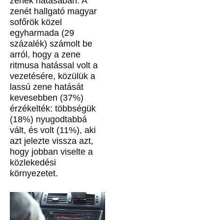
zenék hatásában. A
zenét hallgató magyar
sofőrök közel
egyharmada (29
százalék) számolt be
arról, hogy a zene
ritmusa hatással volt a
vezetésére, közülük a
lassú zene hatását
kevesebben (37%)
érzékelték: többségük
(18%) nyugodtabbá
vált, és volt (11%), aki
azt jelezte vissza azt,
hogy jobban viselte a
közlekedési
környezetet.