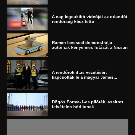
A nap legcukibb videóját az orlandói
rendőrség készítette
Ramen levessel demonstrálja
autóinak kényelmes futását a Nissan
A rendőrök ittas vezetésért
kapcsolták le a magyar James...
Dögös Forma-1-es pilóták lassított
felvételen hódítanak