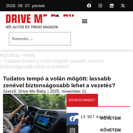
2026. 08. 07. péntek
Kezdőlap >
Hírek
> Tudatos tempó a volán mögött: lassabb zenével
biztonságosabb lehet a vezetés?
Tudatos tempó a volán mögött: lassabb
zenével biztonságosabb lehet a vezetés?
Szerző:
Drive Me Baby
|
2025. november 11.
KÖVESS MINKET:
14 907 követő
KÖVETEM
KÖVETEM