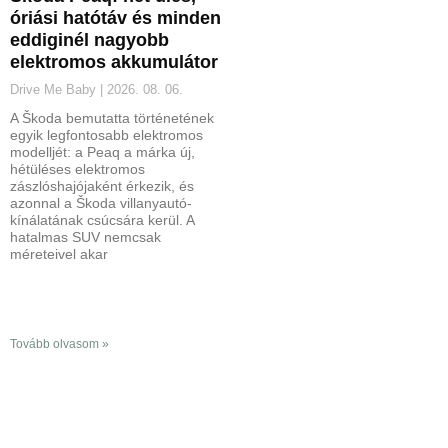
óriási hatótáv és minden
eddiginél nagyobb
elektromos akkumulátor
Drive Me Baby
2026. 08. 06.
A Škoda bemutatta történetének
egyik legfontosabb elektromos
modelljét: a Peaq a márka új,
hétüléses elektromos
zászlóshajójaként érkezik, és
azonnal a Škoda villanyautó-
kínálatának csúcsára kerül. A
hatalmas SUV nemcsak
méreteivel akar
Tovább olvasom »