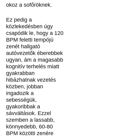
okoz a sofőröknek.
Ez pedig a
közlekedésben úgy
csapódik le, hogy a 120
BPM feletti tempójú
zenét hallgató
autóvezetők éberebbek
ugyan, ám a magasabb
kognitív terhelés miatt
gyakrabban
hibázhatnak vezetés
közben, jobban
ingadozik a
sebességük,
gyakoribbak a
sávváltások. Ezzel
szemben a lassabb,
könnyedebb, 60-80
BPM közötti zenére