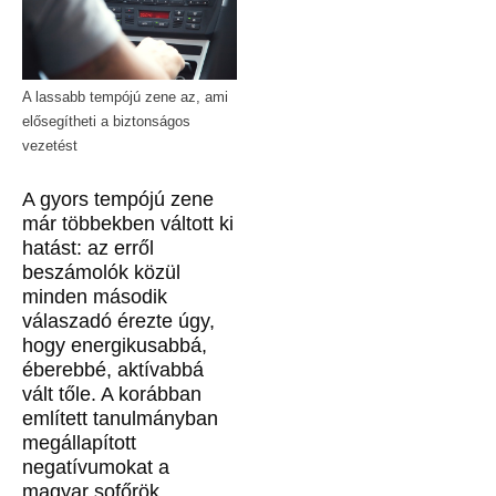
A lassabb tempójú zene az, ami
elősegítheti a biztonságos
vezetést
A gyors tempójú zene
már többekben váltott ki
hatást: az erről
beszámolók közül
minden második
válaszadó érezte úgy,
hogy energikusabbá,
éberebbé, aktívabbá
vált tőle. A korábban
említett tanulmányban
megállapított
negatívumokat a
magyar sofőrök