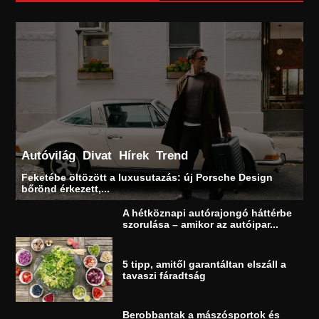
Autóvilág
Divat
Hírek
Trend
Feketébe öltözött a luxusutazás: új Porsche Design
bőrönd érkezett,...
A hétköznapi autórajongó háttérbe
szorulása – amikor az autóipar...
5 tipp, amitől garantáltan elszáll a
tavaszi fáradtság
Berobbantak a mászósportok és