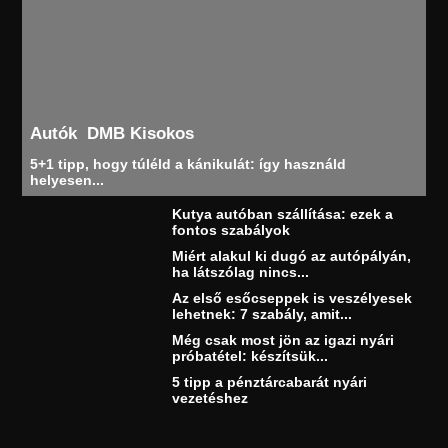
Autók
DMB Kisokos
5+1 tipp, hogy túléld a kánikulát: így használd
helyesen...
Kutya autóban szállítása: ezek a
fontos szabályok
Miért alakul ki dugó az autópályán,
ha látszólag nincs...
Az első esőcseppek is veszélyesek
lehetnek: 7 szabály, amit...
Még csak most jön az igazi nyári
próbatétel: készítsük...
5 tipp a pénztárcabarát nyári
vezetéshez