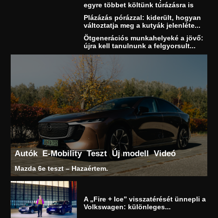
egyre többet költünk túrázásra is
Plázázás pórázzal: kiderült, hogyan
változtatja meg a kutyák jelenléte...
Ötgenerációs munkahelyeké a jövő:
újra kell tanulnunk a felgyorsult...
Autók
E-Mobility
Teszt
Új modell
Videó
Mazda 6e teszt – Hazaértem.
A „Fire + Ice” visszatérését ünnepli a
Volkswagen: különleges...