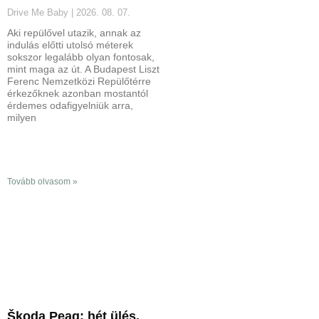
Drive Me Baby
2026. 08. 07.
Aki repülővel utazik, annak az
indulás előtti utolsó méterek
sokszor legalább olyan fontosak,
mint maga az út. A Budapest Liszt
Ferenc Nemzetközi Repülőtérre
érkezőknek azonban mostantól
érdemes odafigyelniük arra,
milyen
Tovább olvasom »
Škoda Peaq: hét ülés,