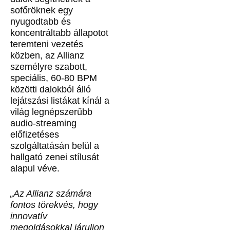
sofőröknek egy
nyugodtabb és
koncentráltabb állapotot
teremteni vezetés
közben, az Allianz
személyre szabott,
speciális, 60-80 BPM
közötti dalokból álló
lejátszási listákat kínál a
világ legnépszerűbb
audio-streaming
előfizetéses
szolgáltatásán belül a
hallgató zenei stílusát
alapul véve.
„Az Allianz számára
fontos törekvés, hogy
innovatív
megoldásokkal járuljon