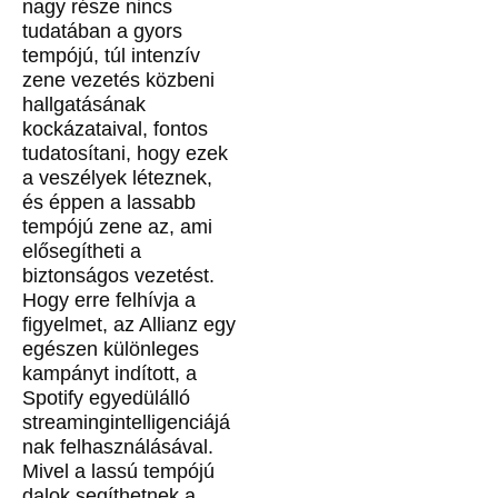
nagy része nincs
tudatában a gyors
tempójú, túl intenzív
zene vezetés közbeni
hallgatásának
kockázataival, fontos
tudatosítani, hogy ezek
a veszélyek léteznek,
és éppen a lassabb
tempójú zene az, ami
elősegítheti a
biztonságos vezetést.
Hogy erre felhívja a
figyelmet, az Allianz egy
egészen különleges
kampányt indított, a
Spotify egyedülálló
streamingintelligenciájá
nak felhasználásával.
Mivel a lassú tempójú
dalok segíthetnek a