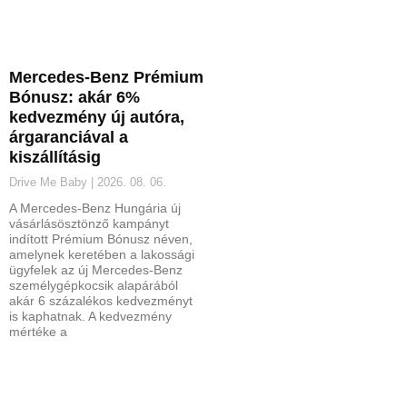
Mercedes-Benz Prémium
Bónusz: akár 6%
kedvezmény új autóra,
árgaranciával a
kiszállításig
Drive Me Baby
2026. 08. 06.
A Mercedes-Benz Hungária új
vásárlásösztönző kampányt
indított Prémium Bónusz néven,
amelynek keretében a lakossági
ügyfelek az új Mercedes-Benz
személygépkocsik alapárából
akár 6 százalékos kedvezményt
is kaphatnak. A kedvezmény
mértéke a