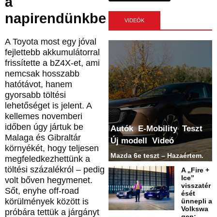
a
napirendünkbe
VIDEÓK
A Toyota most egy jóval
fejlettebb akkumulátorral
frissítette a bZ4X-et, ami
nemcsak hosszabb
hatótávot, hanem
gyorsabb töltési
lehetőséget is jelent. A
kellemes novemberi
időben úgy jártuk be
Autók
E-Mobility
Teszt
Malaga és Gibraltár
Új modell
Videó
környékét, hogy teljesen
Mazda 6e teszt – Hazaértem.
megfeledkezhettünk a
töltési százalékról – pedig
A „Fire +
Ice”
volt bőven hegymenet.
visszatér
Sőt, enyhe off-road
ését
körülmények között is
ünnepli a
Volkswa
próbára tettük a járgányt
gen: