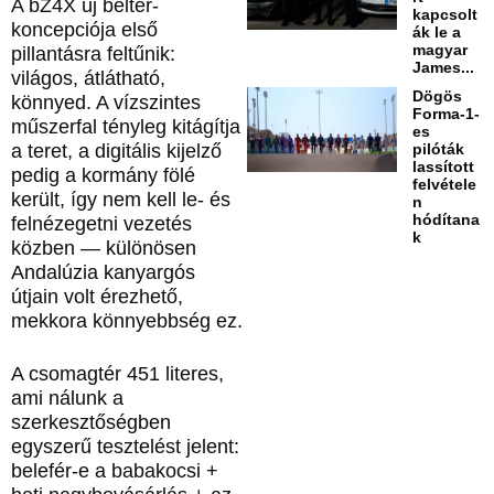
A bZ4X új beltér-
kapcsolt
koncepciója első
ák le a
magyar
pillantásra feltűnik:
James...
világos, átlátható,
Dögös
könnyed. A vízszintes
Forma-1-
műszerfal tényleg kitágítja
es
a teret, a digitális kijelző
pilóták
lassított
pedig a kormány fölé
felvétele
került, így nem kell le- és
n
hódítana
felnézegetni vezetés
k
közben — különösen
Andalúzia kanyargós
útjain volt érezhető,
mekkora könnyebbség ez.
A csomagtér 451 literes,
ami nálunk a
szerkesztőségben
egyszerű tesztelést jelent:
belefér-e a babakocsi +