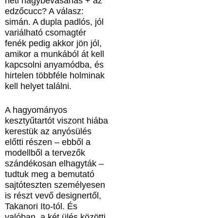
heti nagybevásárlás + az
edzőcucc? A válasz:
simán. A dupla padlós, jól
variálható csomagtér
fenék pedig akkor jön jól,
amikor a munkából át kell
kapcsolni anyamódba, és
hirtelen többféle holminak
kell helyet találni.
A hagyományos
kesztyűtartót viszont hiába
kerestük az anyósülés
előtti részen – ebből a
modellből a tervezők
szándékosan elhagyták –
tudtuk meg a bemutató
sajtóteszten személyesen
is részt vevő designertől,
Takanori Ito-tól. És
valóban, a két ülés közötti