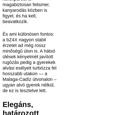
magabiztosan felismer,
kanyarodás közben is
figyel, és ha kell,
beavatkozik.
És ami különösen fontos:
a bZ4X nagyon stabil
érzetet ad még rossz
minőségű úton is. A hátsó
ülések kényelmét javított
rugózás pedig a gyerekek
alvási esélyeit turbózza fel
hosszabb utakon — a
Malaga-Cadíz útvonalon –
ugyan alvó gyerek nélkül,
de ez is tesztelve lett.
Elegáns,
határozott