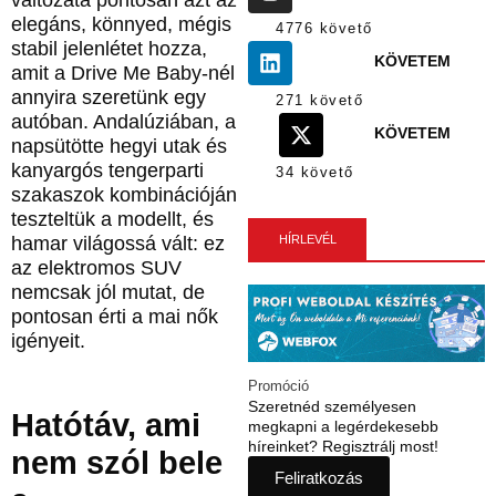
elegáns, könnyed, mégis
4776 követő
stabil jelenlétet hozza,
KÖVETEM
amit a Drive Me Baby-nél
annyira szeretünk egy
271 követő
autóban. Andalúziában, a
KÖVETEM
napsütötte hegyi utak és
kanyargós tengerparti
34 követő
szakaszok kombinációján
teszteltük a modellt, és
hamar világossá vált: ez
HÍRLEVÉL
az elektromos SUV
nemcsak jól mutat, de
pontosan érti a mai nők
igényeit.
Promóció
Szeretnéd személyesen
Hatótáv, ami
megkapni a legérdekesebb
híreinket? Regisztrálj most!
nem szól bele
Feliratkozás