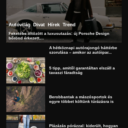
Autóvilág
Divat
Hírek
Trend
Feketébe öltözött a luxusutazás: új Porsche Design
bőrönd érkezett,...
A hétköznapi autórajongó háttérbe
szorulása – amikor az autóipar...
5 tipp, amitől garantáltan elszáll a
tavaszi fáradtság
Berobbantak a mászósportok és
egyre többet költünk túrázásra is
Plázázás pórázzal: kiderült, hogyan