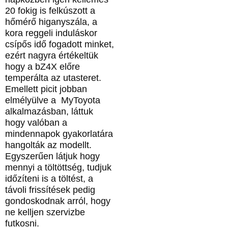
20 fokig is felkúszott a
hőmérő higanyszála, a
kora reggeli induláskor
csípős idő fogadott minket,
ezért nagyra értékeltük
hogy a bZ4X előre
temperálta az utasteret.
Emellett picit jobban
elmélyülve a MyToyota
alkalmazásban, láttuk
hogy valóban a
mindennapok gyakorlatára
hangolták az modellt.
Egyszerűen látjuk hogy
mennyi a töltöttség, tudjuk
időzíteni is a töltést, a
távoli frissítések pedig
gondoskodnak arról, hogy
ne kelljen szervizbe
futkosni.