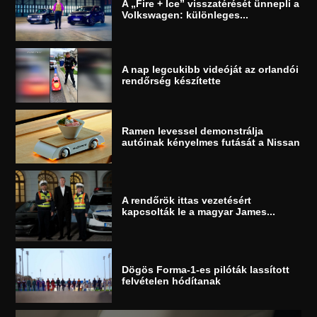
A „Fire + Ice” visszatérését ünnepli a
Volkswagen: különleges...
A nap legcukibb videóját az orlandói
rendőrség készítette
Ramen levessel demonstrálja
autóinak kényelmes futását a Nissan
A rendőrök ittas vezetésért
kapcsolták le a magyar James...
Dögös Forma-1-es pilóták lassított
felvételen hódítanak