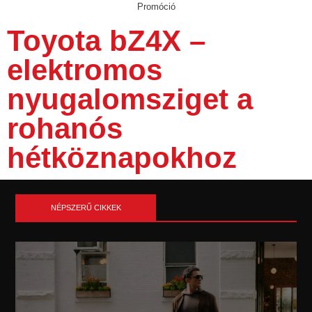
Promóció
Toyota bZ4X –
elektromos
nyugalomsziget a
rohanós
hétköznapokhoz
NÉPSZERŰ CIKKEK