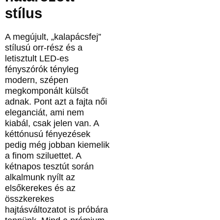
stílus
A megújult, „kalapácsfej”
stílusú orr-rész és a
letisztult LED-es
fényszórók tényleg
modern, szépen
megkomponált külsőt
adnak. Pont azt a fajta női
eleganciát, ami nem
kiabál, csak jelen van. A
kéttónusú fényezések
pedig még jobban kiemelik
a finom sziluettet. A
kétnapos tesztút során
alkalmunk nyílt az
elsőkerekes és az
összkerekes
hajtásváltozatot is próbára