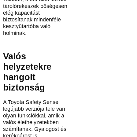
tárolórekeszek bőségesen
elég kapacitást
biztosítanak mindenféle
kesztyűtartóba való
holminak.
Valós
helyzetekre
hangolt
biztonság
A Toyota Safety Sense
legújabb verziója tele van
olyan funkciókkal, amik a
valós élethelyzetekben
számítanak. Gyalogost és
kerékpárost is