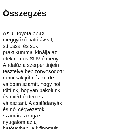
Összegzés
Az új Toyota bZ4X
meggyőző hatótávval,
stílussal és sok
praktikummal kínálja az
elektromos SUV élményt.
Andalúzia szerpentinjein
tesztelve bebizonyosodott:
nemcsak jól néz ki, de
valóban számít, hogy hol
töltünk, hogyan pakolunk –
és miért érdemes
választani. A családanyák
és női cégvezetők
számára az igazi
nyugalom az új
hatótávban, a kifinomult