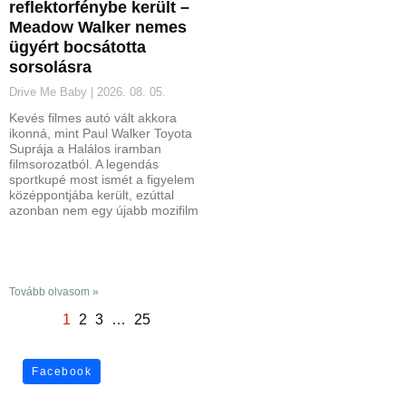
reflektorfénybe került –
Meadow Walker nemes
ügyért bocsátotta
sorsolásra
Drive Me Baby
2026. 08. 05.
Kevés filmes autó vált akkora
ikonná, mint Paul Walker Toyota
Suprája a Halálos iramban
filmsorozatból. A legendás
sportkupé most ismét a figyelem
középpontjába került, ezúttal
azonban nem egy újabb mozifilm
Tovább olvasom »
1
2
3
…
25
Facebook