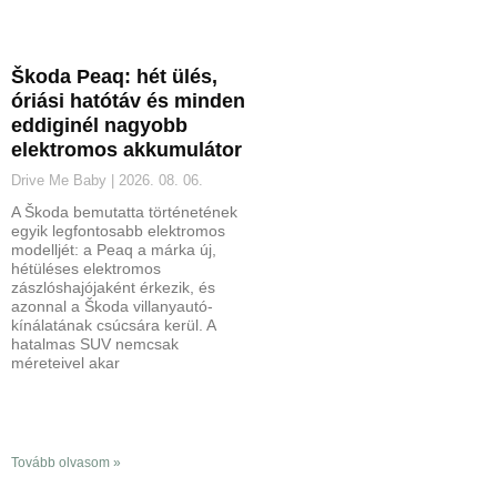
Škoda Peaq: hét ülés,
óriási hatótáv és minden
eddiginél nagyobb
elektromos akkumulátor
Drive Me Baby
2026. 08. 06.
A Škoda bemutatta történetének
egyik legfontosabb elektromos
modelljét: a Peaq a márka új,
hétüléses elektromos
zászlóshajójaként érkezik, és
azonnal a Škoda villanyautó-
kínálatának csúcsára kerül. A
hatalmas SUV nemcsak
méreteivel akar
Tovább olvasom »