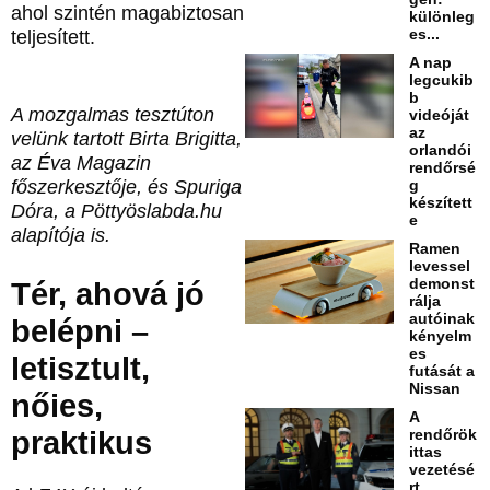
ahol szintén magabiztosan
különleg
es...
teljesített.
A nap
legcukib
b
A mozgalmas tesztúton
videóját
az
velünk tartott Birta Brigitta,
orlandói
az Éva Magazin
rendőrsé
főszerkesztője, és Spuriga
g
készített
Dóra, a Pöttyöslabda.hu
e
alapítója is.
Ramen
levessel
demonst
Tér, ahová jó
rálja
autóinak
belépni –
kényelm
es
letisztult,
futását a
Nissan
nőies,
A
praktikus
rendőrök
ittas
vezetésé
rt