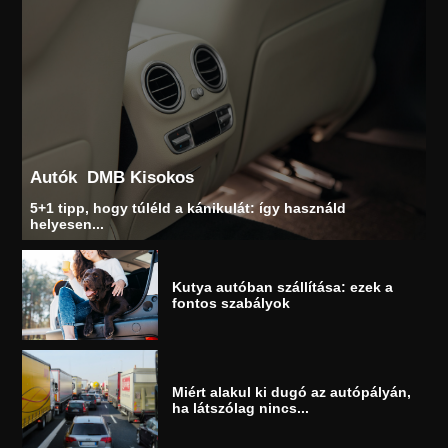
Autók
DMB Kisokos
5+1 tipp, hogy túléld a kánikulát: így használd
helyesen...
Kutya autóban szállítása: ezek a
fontos szabályok
Miért alakul ki dugó az autópályán,
ha látszólag nincs...