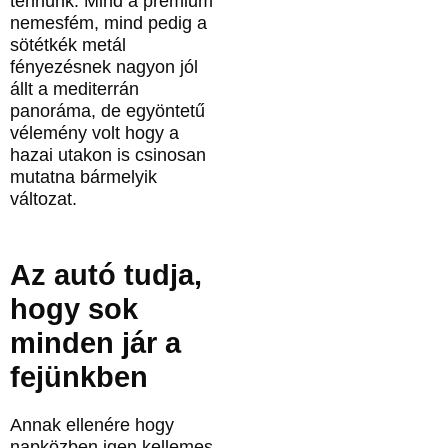
tennünk. Mind a prémium
nemesfém, mind pedig a
sötétkék metál
fényezésnek nagyon jól
állt a mediterrán
panoráma, de egyöntetű
vélemény volt hogy a
hazai utakon is csinosan
mutatna bármelyik
változat.
Az autó tudja,
hogy sok
minden jár a
fejünkben
Annak ellenére hogy
napközben igen kellemes