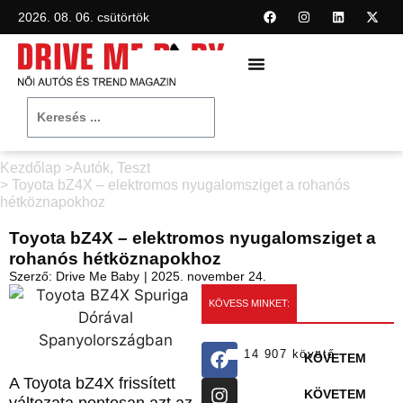
2026. 08. 06. csütörtök
Kezdőlap >
Autók
,
Teszt
> Toyota bZ4X – elektromos nyugalomsziget a rohanós
hétköznapokhoz
Toyota bZ4X – elektromos nyugalomsziget a
rohanós hétköznapokhoz
Szerző:
Drive Me Baby
|
2025. november 24.
KÖVESS MINKET:
14 907 követő
KÖVETEM
A Toyota bZ4X frissített
KÖVETEM
változata pontosan azt az