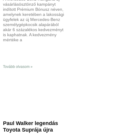
vásárlásösztönző kampányt
indított Prémium Bónusz néven,
amelynek keretében a lakossági
ügyfelek az új Mercedes-Benz
személygépkocsik alapárából
akár 6 százalékos kedvezményt
is kaphatnak. A kedvezmény
mértéke a
Tovább olvasom »
Paul Walker legendás
Toyota Suprája újra