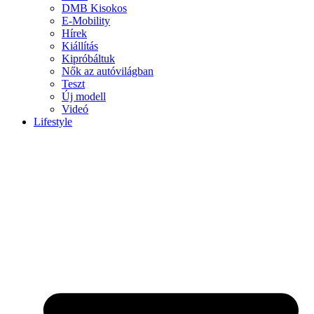
DMB Kisokos
E-Mobility
Hírek
Kiállítás
Kipróbáltuk
Nők az autóvilágban
Teszt
Új modell
Videó
Lifestyle