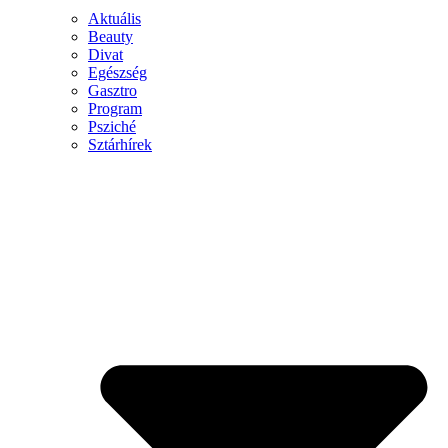
Aktuális
Beauty
Divat
Egészség
Gasztro
Program
Psziché
Sztárhírek