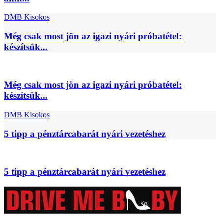
DMB Kisokos
Még csak most jön az igazi nyári próbatétel:
készítsük...
Még csak most jön az igazi nyári próbatétel:
készítsük...
DMB Kisokos
5 tipp a pénztárcabarát nyári vezetéshez
5 tipp a pénztárcabarát nyári vezetéshez