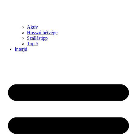
Aktív
Hosszú hétvége
Szállástipp
Top 5
Interjú