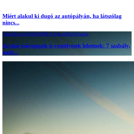
Miért alakul ki dugó az autópályán, ha látszólag
nincs...
Aktuális
Autóvilág
DMB Kisokos
Hírek
Utazás
Az első esőcseppek is veszélyesek lehetnek: 7 szabály,
amit...