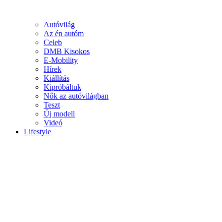
Autóvilág
Az én autóm
Celeb
DMB Kisokos
E-Mobility
Hírek
Kiállítás
Kipróbáltuk
Nők az autóvilágban
Teszt
Új modell
Videó
Lifestyle