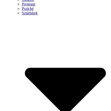
Program
Psziché
Sztárhírek