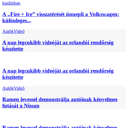
A „Fire + Ice” visszatérését ünnepli a Volkswagen:
különleges...
Autók
Videó
A nap legcukibb videóját az orlandói rendőrség
készítette
A nap legcukibb videóját az orlandói rendőrség
készítette
Autók
Videó
Ramen levessel demonstrálja autóinak kényelmes
futását a Nissan
Ramen levessel demonstrálja autóinak kényelmes