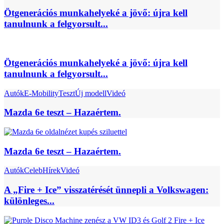
Ötgenerációs munkahelyeké a jövő: újra kell
tanulnunk a felgyorsult...
Ötgenerációs munkahelyeké a jövő: újra kell
tanulnunk a felgyorsult...
Autók
E-Mobility
Teszt
Új modell
Videó
Mazda 6e teszt – Hazaértem.
Mazda 6e teszt – Hazaértem.
Autók
Celeb
Hírek
Videó
A „Fire + Ice” visszatérését ünnepli a Volkswagen:
különleges...