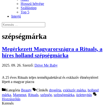
Hosszú hétvége
Szállástipp
Top 5
Interjú
szépségmárka
Megérkezett Magyarországra a Rituals, a
híres holland szépségmárka
2025. 09. 26.
Szerző:
Drive Me Baby
A 25 éves Rituals teljes termékpalettával és exkluzív élménytérrel
lépett a magyar piacra
Kategória
Beauty
Címkék
drogéria
,
exkluzív márka
,
holland
márka
,
Mammut
,
Rituals
,
szépség
,
szépségmárka
,
üzletnyitás
Hozzászólás
Keresés