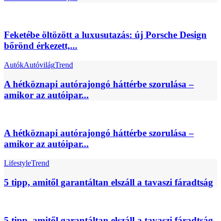
Feketébe öltözött a luxusutazás: új Porsche Design
bőrönd érkezett,...
Autók
Autóvilág
Trend
A hétköznapi autórajongó háttérbe szorulása –
amikor az autóipar...
A hétköznapi autórajongó háttérbe szorulása –
amikor az autóipar...
Lifestyle
Trend
5 tipp, amitől garantáltan elszáll a tavaszi fáradtság
5 tipp, amitől garantáltan elszáll a tavaszi fáradtság