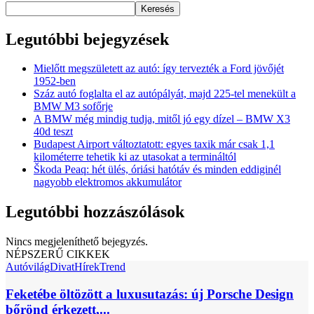
Keresés
Legutóbbi bejegyzések
Mielőtt megszületett az autó: így tervezték a Ford jövőjét
1952-ben
Száz autó foglalta el az autópályát, majd 225-tel menekült a
BMW M3 sofőrje
A BMW még mindig tudja, mitől jó egy dízel – BMW X3
40d teszt
Budapest Airport változtatott: egyes taxik már csak 1,1
kilométerre tehetik ki az utasokat a termináltól
Škoda Peaq: hét ülés, óriási hatótáv és minden eddiginél
nagyobb elektromos akkumulátor
Legutóbbi hozzászólások
Nincs megjeleníthető bejegyzés.
NÉPSZERŰ CIKKEK
Autóvilág
Divat
Hírek
Trend
Feketébe öltözött a luxusutazás: új Porsche Design
bőrönd érkezett,...