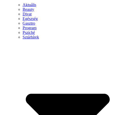
Aktuális
Beauty
Divat
Egészség
Gasztro
Program
Psziché
Sztárhírek