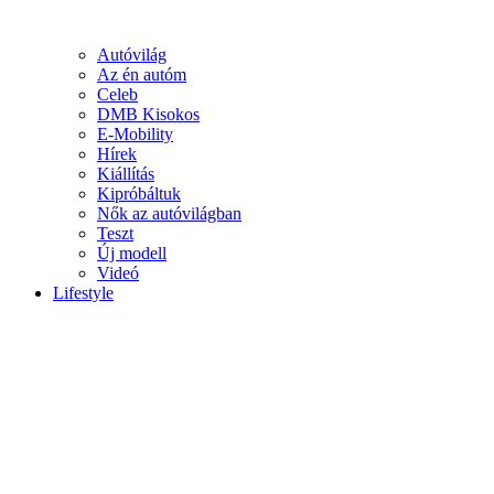
Autóvilág
Az én autóm
Celeb
DMB Kisokos
E-Mobility
Hírek
Kiállítás
Kipróbáltuk
Nők az autóvilágban
Teszt
Új modell
Videó
Lifestyle