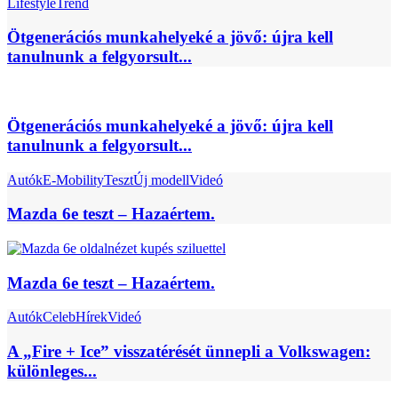
Lifestyle
Trend
Ötgenerációs munkahelyeké a jövő: újra kell
tanulnunk a felgyorsult...
Ötgenerációs munkahelyeké a jövő: újra kell
tanulnunk a felgyorsult...
Autók
E-Mobility
Teszt
Új modell
Videó
Mazda 6e teszt – Hazaértem.
Mazda 6e teszt – Hazaértem.
Autók
Celeb
Hírek
Videó
A „Fire + Ice” visszatérését ünnepli a Volkswagen:
különleges...