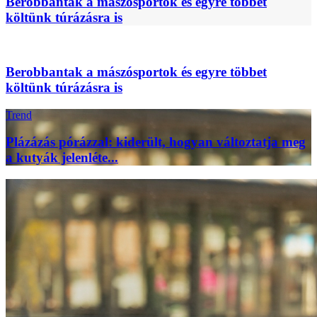
Berobbantak a mászósportok és egyre többet
költünk túrázásra is
Berobbantak a mászósportok és egyre többet
költünk túrázásra is
Trend
Plázázás pórázzal: kiderült, hogyan változtatja meg
a kutyák jelenléte...