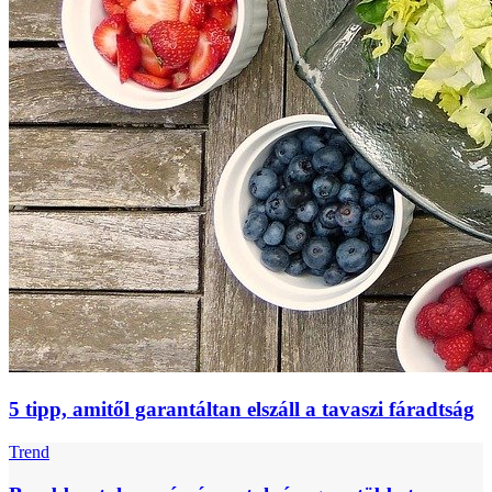
5 tipp, amitől garantáltan elszáll a tavaszi fáradtság
Trend