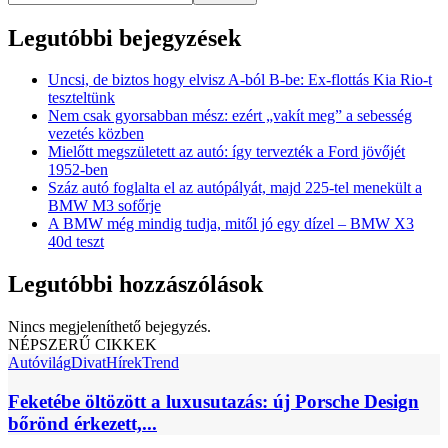
Legutóbbi bejegyzések
Uncsi, de biztos hogy elvisz A-ból B-be: Ex-flottás Kia Rio-t
teszteltünk
Nem csak gyorsabban mész: ezért „vakít meg” a sebesség
vezetés közben
Mielőtt megszületett az autó: így tervezték a Ford jövőjét
1952-ben
Száz autó foglalta el az autópályát, majd 225-tel menekült a
BMW M3 sofőrje
A BMW még mindig tudja, mitől jó egy dízel – BMW X3
40d teszt
Legutóbbi hozzászólások
Nincs megjeleníthető bejegyzés.
NÉPSZERŰ CIKKEK
Autóvilág
Divat
Hírek
Trend
Feketébe öltözött a luxusutazás: új Porsche Design
bőrönd érkezett,...