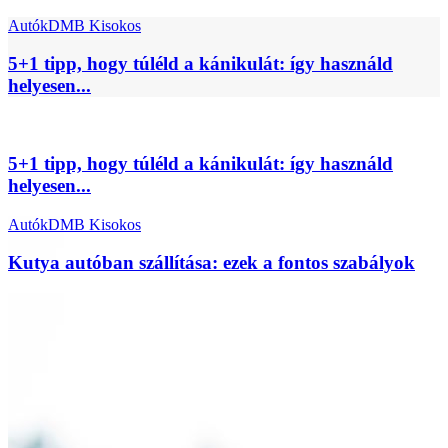
Autók
DMB Kisokos
5+1 tipp, hogy túléld a kánikulát: így használd
helyesen...
5+1 tipp, hogy túléld a kánikulát: így használd
helyesen...
Autók
DMB Kisokos
Kutya autóban szállítása: ezek a fontos szabályok