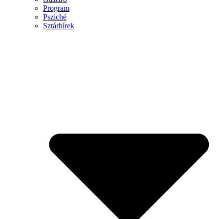
Program
Psziché
Sztárhírek