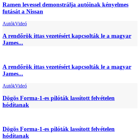
Ramen levessel demonstrálja autóinak kényelmes
futását a Nissan
Autók
Videó
A rendőrök ittas vezetésért kapcsolták le a magyar
James...
A rendőrök ittas vezetésért kapcsolták le a magyar
James...
Autók
Videó
Dögös Forma-1-es pilóták lassított felvételen
hódítanak
Dögös Forma-1-es pilóták lassított felvételen
hódítanak