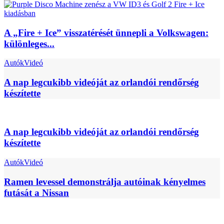
A „Fire + Ice” visszatérését ünnepli a Volkswagen:
különleges...
Autók
Videó
A nap legcukibb videóját az orlandói rendőrség
készítette
A nap legcukibb videóját az orlandói rendőrség
készítette
Autók
Videó
Ramen levessel demonstrálja autóinak kényelmes
futását a Nissan