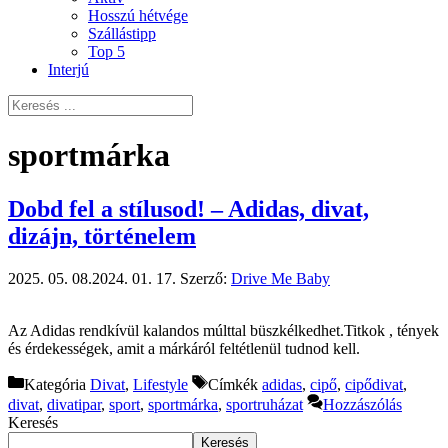
Hosszú hétvége
Szállástipp
Top 5
Interjú
sportmárka
Dobd fel a stílusod! – Adidas, divat,
dizájn, történelem
2025. 05. 08.
2024. 01. 17.
Szerző:
Drive Me Baby
Az Adidas rendkívül kalandos múlttal büszkélkedhet.Titkok , tények
és érdekességek, amit a márkáról feltétlenül tudnod kell.
Kategória
Divat
,
Lifestyle
Címkék
adidas
,
cipő
,
cipődivat
,
divat
,
divatipar
,
sport
,
sportmárka
,
sportruházat
Hozzászólás
Keresés
Keresés