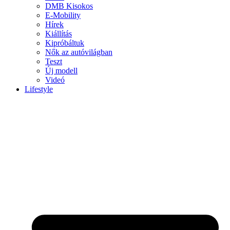
DMB Kisokos
E-Mobility
Hírek
Kiállítás
Kipróbáltuk
Nők az autóvilágban
Teszt
Új modell
Videó
Lifestyle