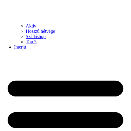
Aktív
Hosszú hétvége
Szállástipp
Top 5
Interjú