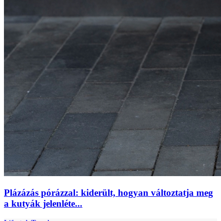
Plázázás pórázzal: kiderült, hogyan változtatja meg
a kutyák jelenléte...