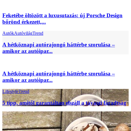
Feketébe öltözött a luxusutazás: új Porsche Design
bőrönd érkezett,...
Autók
Autóvilág
Trend
A hétköznapi autórajongó háttérbe szorulása –
amikor az autóipar...
A hétköznapi autórajongó háttérbe szorulása –
amikor az autóipar...
Lifestyle
Trend
5 tipp, amitől garantáltan elszáll a tavaszi fáradtság