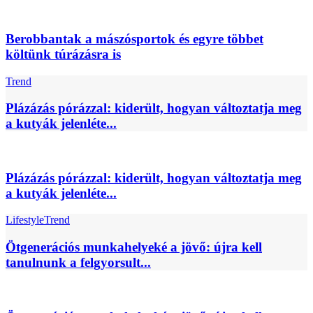
Berobbantak a mászósportok és egyre többet
költünk túrázásra is
Trend
Plázázás pórázzal: kiderült, hogyan változtatja meg
a kutyák jelenléte...
Plázázás pórázzal: kiderült, hogyan változtatja meg
a kutyák jelenléte...
Lifestyle
Trend
Ötgenerációs munkahelyeké a jövő: újra kell
tanulnunk a felgyorsult...