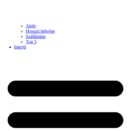
Aktív
Hosszú hétvége
Szállástipp
Top 5
Interjú