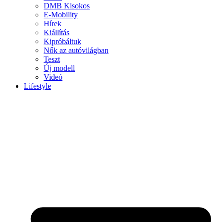
DMB Kisokos
E-Mobility
Hírek
Kiállítás
Kipróbáltuk
Nők az autóvilágban
Teszt
Új modell
Videó
Lifestyle