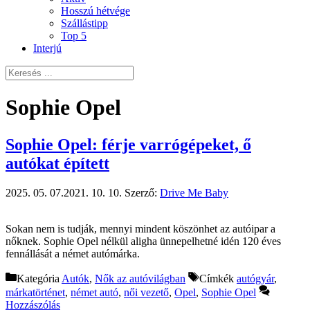
Hosszú hétvége
Szállástipp
Top 5
Interjú
Sophie Opel
Sophie Opel: férje varrógépeket, ő
autókat épített
2025. 05. 07.
2021. 10. 10.
Szerző:
Drive Me Baby
Sokan nem is tudják, mennyi mindent köszönhet az autóipar a
nőknek. Sophie Opel nélkül aligha ünnepelhetné idén 120 éves
fennállását a német autómárka.
Kategória
Autók
,
Nők az autóvilágban
Címkék
autógyár
,
márkatörténet
,
német autó
,
női vezető
,
Opel
,
Sophie Opel
Hozzászólás