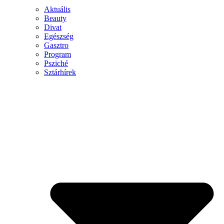
Aktuális
Beauty
Divat
Egészség
Gasztro
Program
Psziché
Sztárhírek