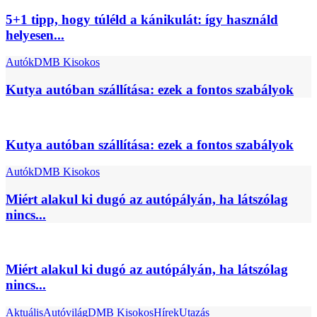
5+1 tipp, hogy túléld a kánikulát: így használd
helyesen...
Autók
DMB Kisokos
Kutya autóban szállítása: ezek a fontos szabályok
Kutya autóban szállítása: ezek a fontos szabályok
Autók
DMB Kisokos
Miért alakul ki dugó az autópályán, ha látszólag
nincs...
Miért alakul ki dugó az autópályán, ha látszólag
nincs...
Aktuális
Autóvilág
DMB Kisokos
Hírek
Utazás