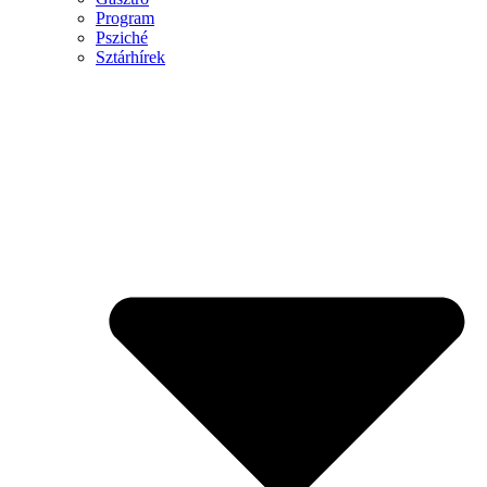
Program
Psziché
Sztárhírek