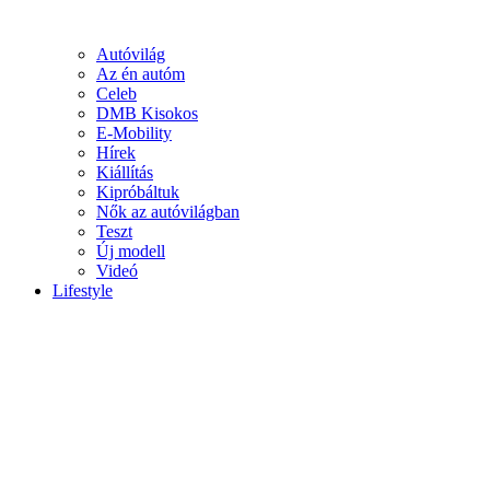
Autóvilág
Az én autóm
Celeb
DMB Kisokos
E-Mobility
Hírek
Kiállítás
Kipróbáltuk
Nők az autóvilágban
Teszt
Új modell
Videó
Lifestyle