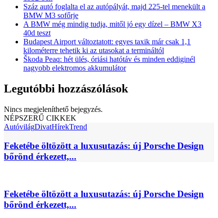
Száz autó foglalta el az autópályát, majd 225-tel menekült a
BMW M3 sofőrje
A BMW még mindig tudja, mitől jó egy dízel – BMW X3
40d teszt
Budapest Airport változtatott: egyes taxik már csak 1,1
kilométerre tehetik ki az utasokat a termináltól
Škoda Peaq: hét ülés, óriási hatótáv és minden eddiginél
nagyobb elektromos akkumulátor
Legutóbbi hozzászólások
Nincs megjeleníthető bejegyzés.
NÉPSZERŰ CIKKEK
Autóvilág
Divat
Hírek
Trend
Feketébe öltözött a luxusutazás: új Porsche Design
bőrönd érkezett,...
Feketébe öltözött a luxusutazás: új Porsche Design
bőrönd érkezett,...