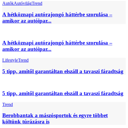
Autók
Autóvilág
Trend
A hétköznapi autórajongó háttérbe szorulása –
amikor az autóipar...
A hétköznapi autórajongó háttérbe szorulása –
amikor az autóipar...
Lifestyle
Trend
5 tipp, amitől garantáltan elszáll a tavaszi fáradtság
5 tipp, amitől garantáltan elszáll a tavaszi fáradtság
Trend
Berobbantak a mászósportok és egyre többet
költünk túrázásra is