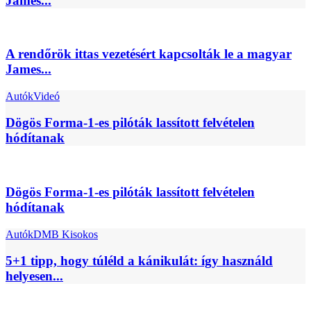
James...
A rendőrök ittas vezetésért kapcsolták le a magyar
James...
Autók
Videó
Dögös Forma-1-es pilóták lassított felvételen
hódítanak
Dögös Forma-1-es pilóták lassított felvételen
hódítanak
Autók
DMB Kisokos
5+1 tipp, hogy túléld a kánikulát: így használd
helyesen...