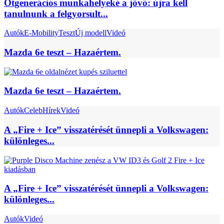
Ötgenerációs munkahelyeké a jövő: újra kell
tanulnunk a felgyorsult...
Autók
E-Mobility
Teszt
Új modell
Videó
Mazda 6e teszt – Hazaértem.
Mazda 6e teszt – Hazaértem.
Autók
Celeb
Hírek
Videó
A „Fire + Ice” visszatérését ünnepli a Volkswagen:
különleges...
A „Fire + Ice” visszatérését ünnepli a Volkswagen:
különleges...
Autók
Videó