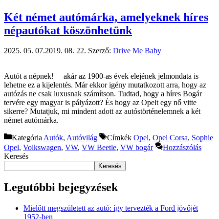
Két német autómárka, amelyeknek híres
népautókat köszönhetünk
2025. 05. 07.
2019. 08. 22.
Szerző:
Drive Me Baby
Autót a népnek! – akár az 1900-as évek elejének jelmondata is
lehetne ez a kijelentés. Már ekkor igény mutatkozott arra, hogy az
autózás ne csak luxusnak számítson. Tudtad, hogy a híres Bogár
tervére egy magyar is pályázott? És hogy az Opelt egy nő vitte
sikerre? Mutatjuk, mi mindent adott az autóstörténelemnek a két
német autómárka.
Kategória
Autók
,
Autóvilág
Címkék
Opel
,
Opel Corsa
,
Sophie
Opel
,
Volkswagen
,
VW
,
VW Beetle
,
VW bogár
Hozzászólás
Keresés
Keresés
Legutóbbi bejegyzések
Mielőtt megszületett az autó: így tervezték a Ford jövőjét
1952-ben