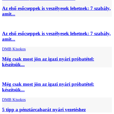
Az első esőcseppek is veszélyesek lehetnek: 7 szabály,
amit...
Az első esőcseppek is veszélyesek lehetnek: 7 szabály,
amit...
DMB Kisokos
Még csak most jön az igazi nyári próbatétel:
készítsük...
Még csak most jön az igazi nyári próbatétel:
készítsük...
DMB Kisokos
5 tipp a pénztárcabarát nyári vezetéshez