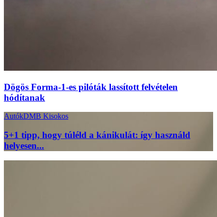
Dögös Forma-1-es pilóták lassított felvételen
hódítanak
Autók
DMB Kisokos
5+1 tipp, hogy túléld a kánikulát: így használd
helyesen...