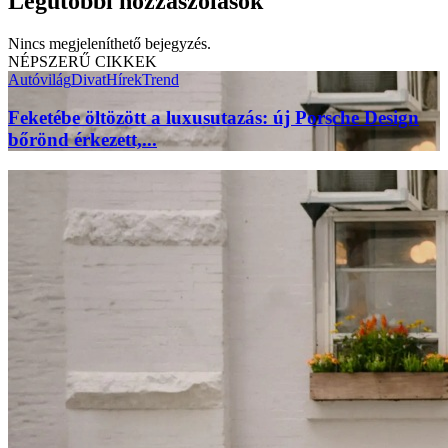
Legutóbbi hozzászólások
Nincs megjeleníthető bejegyzés.
NÉPSZERŰ CIKKEK
Autóvilág
Divat
Hírek
Trend
Feketébe öltözött a luxusutazás: új Porsche Design
bőrönd érkezett,...