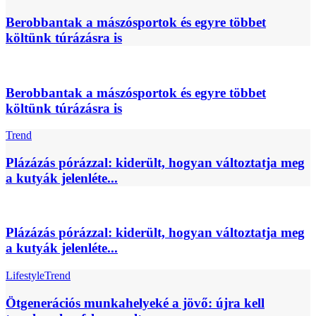
Berobbantak a mászósportok és egyre többet
költünk túrázásra is
Berobbantak a mászósportok és egyre többet
költünk túrázásra is
Trend
Plázázás pórázzal: kiderült, hogyan változtatja meg
a kutyák jelenléte...
Plázázás pórázzal: kiderült, hogyan változtatja meg
a kutyák jelenléte...
Lifestyle
Trend
Ötgenerációs munkahelyeké a jövő: újra kell