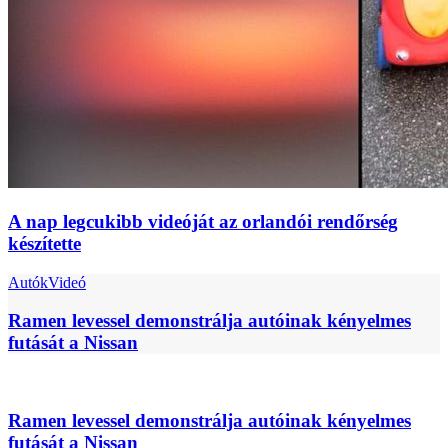
A nap legcukibb videóját az orlandói rendőrség
készítette
Autók
Videó
Ramen levessel demonstrálja autóinak kényelmes
futását a Nissan
Ramen levessel demonstrálja autóinak kényelmes
futását a Nissan