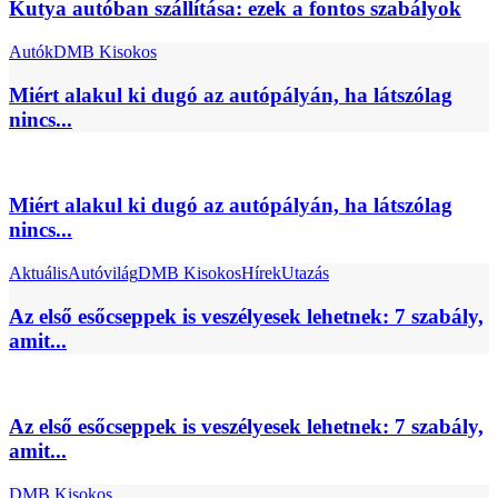
Kutya autóban szállítása: ezek a fontos szabályok
Autók
DMB Kisokos
Miért alakul ki dugó az autópályán, ha látszólag
nincs...
Miért alakul ki dugó az autópályán, ha látszólag
nincs...
Aktuális
Autóvilág
DMB Kisokos
Hírek
Utazás
Az első esőcseppek is veszélyesek lehetnek: 7 szabály,
amit...
Az első esőcseppek is veszélyesek lehetnek: 7 szabály,
amit...
DMB Kisokos