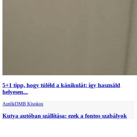
5+1 tipp, hogy túléld a kánikulát: így használd
helyesen...
Autók
DMB Kisokos
Kutya autóban szállítása: ezek a fontos szabályok