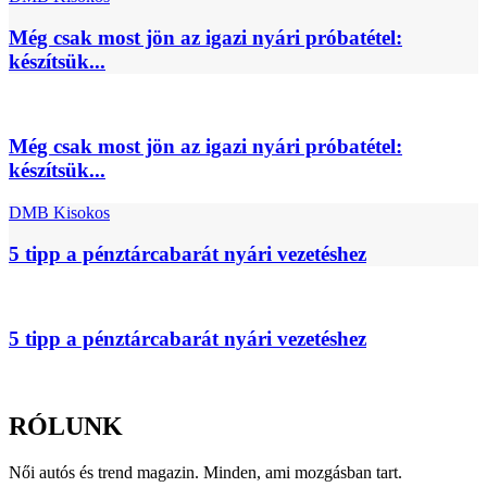
Még csak most jön az igazi nyári próbatétel:
készítsük...
Még csak most jön az igazi nyári próbatétel:
készítsük...
DMB Kisokos
5 tipp a pénztárcabarát nyári vezetéshez
5 tipp a pénztárcabarát nyári vezetéshez
RÓLUNK
Női autós és trend magazin. Minden, ami mozgásban tart.