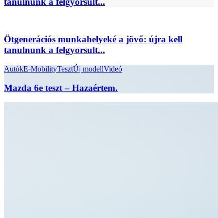
tanulnunk a felgyorsult...
Ötgenerációs munkahelyeké a jövő: újra kell
tanulnunk a felgyorsult...
Autók
E-Mobility
Teszt
Új modell
Videó
Mazda 6e teszt – Hazaértem.