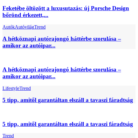
Feketébe öltözött a luxusutazás: új Porsche Design
bőrönd érkezett,...
Autók
Autóvilág
Trend
A hétköznapi autórajongó háttérbe szorulása –
amikor az autóipar...
A hétköznapi autórajongó háttérbe szorulása –
amikor az autóipar...
Lifestyle
Trend
5 tipp, amitől garantáltan elszáll a tavaszi fáradtság
5 tipp, amitől garantáltan elszáll a tavaszi fáradtság
Trend