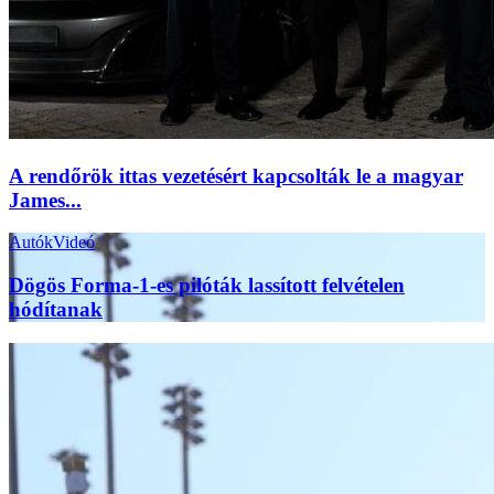
A rendőrök ittas vezetésért kapcsolták le a magyar
James...
Autók
Videó
Dögös Forma-1-es pilóták lassított felvételen
hódítanak