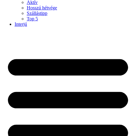
Aktív
Hosszú hétvége
Szállástipp
Top 5
Interjú