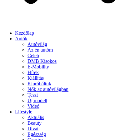
Kezdőlap
Autók
Autóvilág
Az én autóm
Celeb
DMB Kisokos
E-Mobility
Hírek
Kiállítás
Kipróbáltuk
Nők az autóvilágban
Teszt
Új modell
Videó
Lifestyle
Aktuális
Beauty
Divat
Egészség
Gasztro