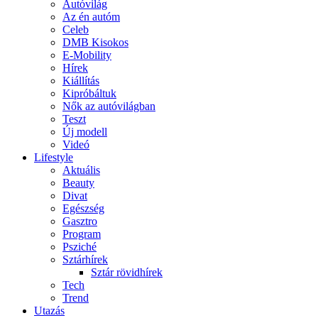
Autóvilág
Az én autóm
Celeb
DMB Kisokos
E-Mobility
Hírek
Kiállítás
Kipróbáltuk
Nők az autóvilágban
Teszt
Új modell
Videó
Lifestyle
Aktuális
Beauty
Divat
Egészség
Gasztro
Program
Psziché
Sztárhírek
Sztár rövidhírek
Tech
Trend
Utazás