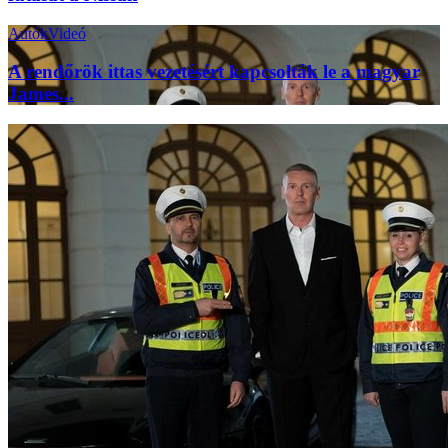
Autók
Videó
A rendőrök ittas vezetésért kapcsolták le a magyar
James...