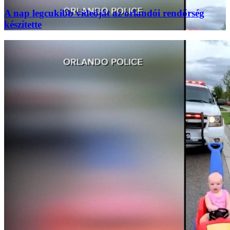
A nap legcukibb videóját az orlandói rendőrség
készítette