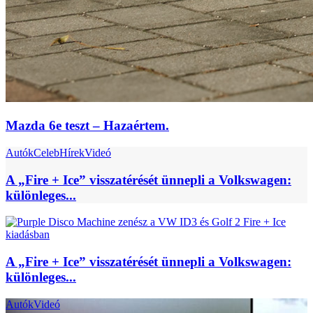
Mazda 6e teszt – Hazaértem.
Autók
Celeb
Hírek
Videó
A „Fire + Ice” visszatérését ünnepli a Volkswagen:
különleges...
A „Fire + Ice” visszatérését ünnepli a Volkswagen:
különleges...
Autók
Videó