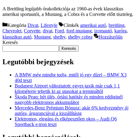
A Breitling legújabb órakollekciója az 1960-as évek klasszikus
amerikai sportautói, a Mustang, a Cobra és a Corvette előtt tiszteleg.
Kategória
Divat
,
Lifestyle
Címkék
amerikai autó
,
breitling
,
Chevrolet
,
Corvette
,
divat
,
Ford
,
ford mustang
,
izomautó
,
karóra
,
klasszikus autó
,
Mustang
,
shelby
,
shelby cobra
Hozzászólás
Keresés
Keresés
Legutóbbi bejegyzések
A BMW még mindig tudja, mitől jó egy dízel – BMW X3
40d teszt
Budapest Airport változtatott: egyes taxik már csak 1,1
kilométerre tehetik ki az utasokat a termináltól
Škoda Peaq: hét ülés, óriási hatótáv és minden eddiginél
nagyobb elektromos akkumulátor
Mercedes-Benz Prémium Bónusz: akár 6% kedvezmény új
autóra, árgaranciával a kiszállításig
Elektromos, elegáns és elképesztően okos – Audi Q6
Sportback e-tron teszt