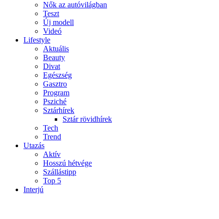
Nők az autóvilágban
Teszt
Új modell
Videó
Lifestyle
Aktuális
Beauty
Divat
Egészség
Gasztro
Program
Psziché
Sztárhírek
Sztár rövidhírek
Tech
Trend
Utazás
Aktív
Hosszú hétvége
Szállástipp
Top 5
Interjú