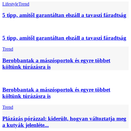
Lifestyle
Trend
5 tipp, amitől garantáltan elszáll a tavaszi fáradtság
5 tipp, amitől garantáltan elszáll a tavaszi fáradtság
Trend
Berobbantak a mászósportok és egyre többet
költünk túrázásra is
Berobbantak a mászósportok és egyre többet
költünk túrázásra is
Trend
Plázázás pórázzal: kiderült, hogyan változtatja meg
a kutyák jelenléte...