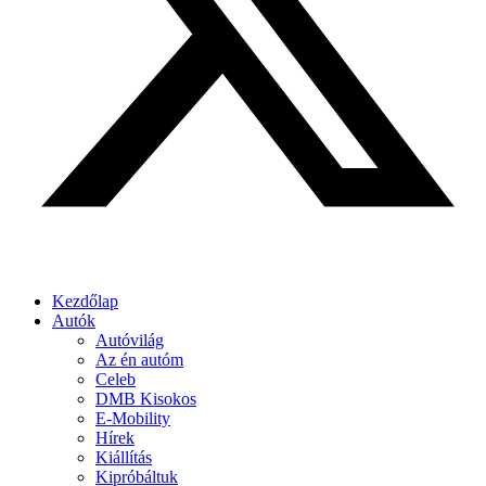
Kezdőlap
Autók
Autóvilág
Az én autóm
Celeb
DMB Kisokos
E-Mobility
Hírek
Kiállítás
Kipróbáltuk