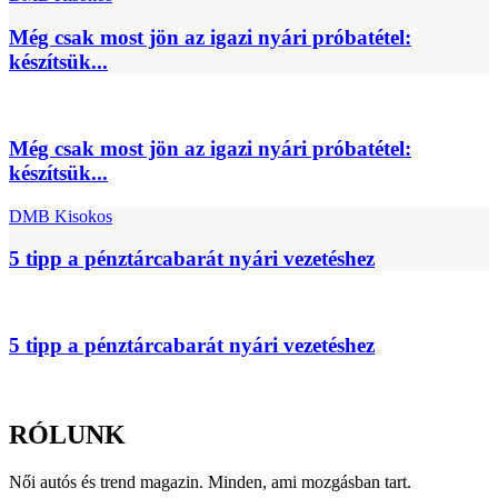
Még csak most jön az igazi nyári próbatétel:
készítsük...
Még csak most jön az igazi nyári próbatétel:
készítsük...
DMB Kisokos
5 tipp a pénztárcabarát nyári vezetéshez
5 tipp a pénztárcabarát nyári vezetéshez
RÓLUNK
Női autós és trend magazin. Minden, ami mozgásban tart.