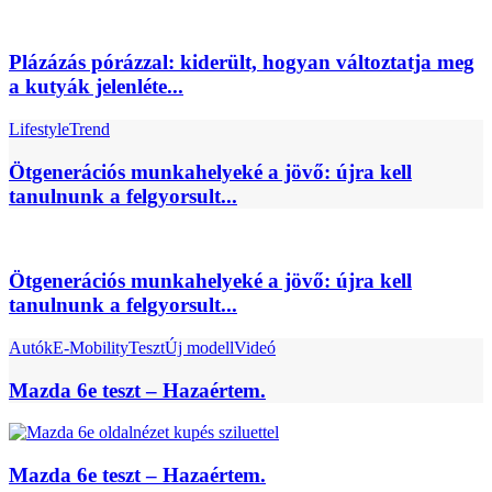
Plázázás pórázzal: kiderült, hogyan változtatja meg
a kutyák jelenléte...
Lifestyle
Trend
Ötgenerációs munkahelyeké a jövő: újra kell
tanulnunk a felgyorsult...
Ötgenerációs munkahelyeké a jövő: újra kell
tanulnunk a felgyorsult...
Autók
E-Mobility
Teszt
Új modell
Videó
Mazda 6e teszt – Hazaértem.
Mazda 6e teszt – Hazaértem.