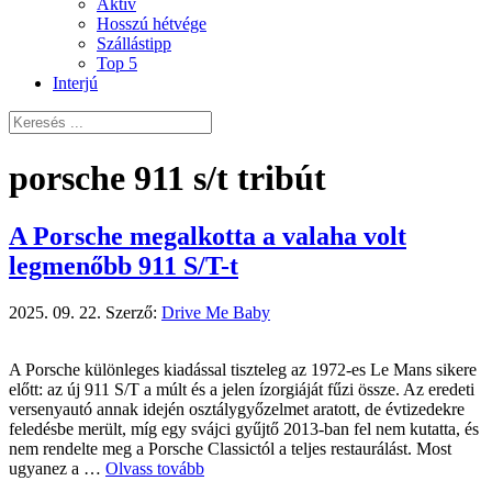
Aktív
Hosszú hétvége
Szállástipp
Top 5
Interjú
porsche 911 s/t tribút
A Porsche megalkotta a valaha volt
legmenőbb 911 S/T-t
2025. 09. 22.
Szerző:
Drive Me Baby
A Porsche különleges kiadással tiszteleg az 1972-es Le Mans sikere
előtt: az új 911 S/T a múlt és a jelen ízorgiáját fűzi össze. Az eredeti
versenyautó annak idején osztálygyőzelmet aratott, de évtizedekre
feledésbe merült, míg egy svájci gyűjtő 2013-ban fel nem kutatta, és
nem rendelte meg a Porsche Classictól a teljes restaurálást. Most
ugyanez a …
Olvass tovább