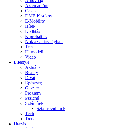
Autóvilág
Az én autóm
Celeb
DMB Kisokos
E-Mobility
Hírek
Kiállítás
Kipróbáltuk
Nők az autóvilágban
Teszt
Új modell
Videó
Lifestyle
Aktuális
Beauty
Divat
Egészség
Gasztro
Program
Psziché
Sztárhírek
Sztár rövidhírek
Tech
Trend
Utazás