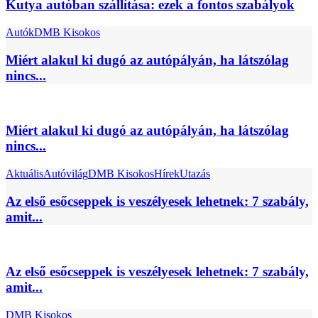
Kutya autóban szállítása: ezek a fontos szabályok
Autók
DMB Kisokos
Miért alakul ki dugó az autópályán, ha látszólag
nincs...
Miért alakul ki dugó az autópályán, ha látszólag
nincs...
Aktuális
Autóvilág
DMB Kisokos
Hírek
Utazás
Az első esőcseppek is veszélyesek lehetnek: 7 szabály,
amit...
Az első esőcseppek is veszélyesek lehetnek: 7 szabály,
amit...
DMB Kisokos