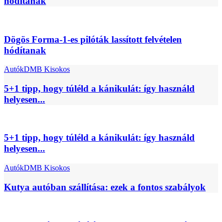
hódítanak
Dögös Forma-1-es pilóták lassított felvételen
hódítanak
Autók
DMB Kisokos
5+1 tipp, hogy túléld a kánikulát: így használd
helyesen...
5+1 tipp, hogy túléld a kánikulát: így használd
helyesen...
Autók
DMB Kisokos
Kutya autóban szállítása: ezek a fontos szabályok