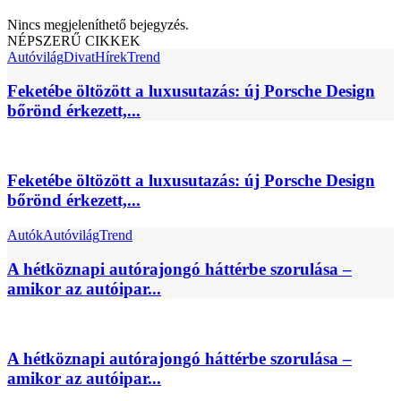
Nincs megjeleníthető bejegyzés.
NÉPSZERŰ CIKKEK
Autóvilág
Divat
Hírek
Trend
Feketébe öltözött a luxusutazás: új Porsche Design
bőrönd érkezett,...
Feketébe öltözött a luxusutazás: új Porsche Design
bőrönd érkezett,...
Autók
Autóvilág
Trend
A hétköznapi autórajongó háttérbe szorulása –
amikor az autóipar...
A hétköznapi autórajongó háttérbe szorulása –
amikor az autóipar...