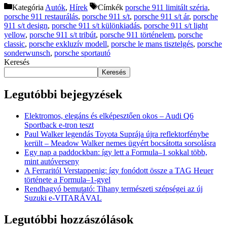
Kategória
Autók
,
Hírek
Címkék
porsche 911 limitált széria
,
porsche 911 restaurálás
,
porsche 911 s/t
,
porsche 911 s/t ár
,
porsche
911 s/t design
,
porsche 911 s/t különkiadás
,
porsche 911 s/t light
yellow
,
porsche 911 s/t tribút
,
porsche 911 történelem
,
porsche
classic
,
porsche exkluzív modell
,
porsche le mans tisztelgés
,
porsche
sonderwunsch
,
porsche sportautó
Keresés
Keresés
Legutóbbi bejegyzések
Elektromos, elegáns és elképesztően okos – Audi Q6
Sportback e-tron teszt
Paul Walker legendás Toyota Suprája újra reflektorfénybe
került – Meadow Walker nemes ügyért bocsátotta sorsolásra
Egy nap a paddockban: így lett a Formula–1 sokkal több,
mint autóverseny
A Ferraritól Verstappenig: így fonódott össze a TAG Heuer
története a Formula–1-gyel
Rendhagyó bemutató: Tihany természeti szépségei az új
Suzuki e-VITARÁVAL
Legutóbbi hozzászólások