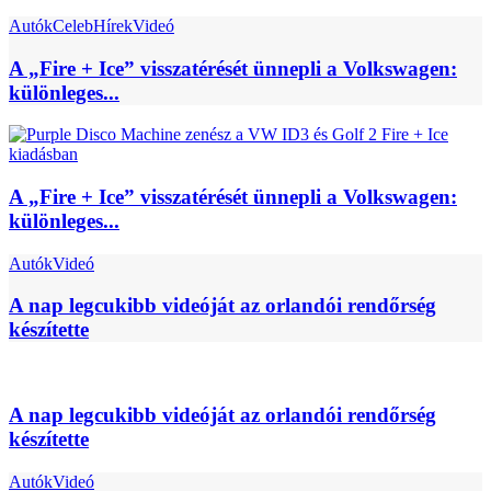
Autók
Celeb
Hírek
Videó
A „Fire + Ice” visszatérését ünnepli a Volkswagen:
különleges...
A „Fire + Ice” visszatérését ünnepli a Volkswagen:
különleges...
Autók
Videó
A nap legcukibb videóját az orlandói rendőrség
készítette
A nap legcukibb videóját az orlandói rendőrség
készítette
Autók
Videó