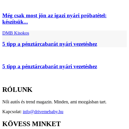
Még csak most jön az igazi nyári próbatétel:
készítsük...
DMB Kisokos
5 tipp a pénztárcabarát nyári vezetéshez
5 tipp a pénztárcabarát nyári vezetéshez
RÓLUNK
Női autós és trend magazin. Minden, ami mozgásban tart.
Kapcsolat:
info@drivemebaby.hu
KÖVESS MINKET