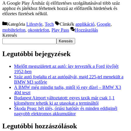
A Google Play Áruház új előfizetéses szolgáltatásával több száz
apphoz és játékhoz férhetnek hozzá az előfizetők hirdetések és
előzetes fizetések nélkül.
Kategória
Lifestyle
,
Tech
Címkék
applikáció
,
Google
,
mobiltelefon
,
okostelefon
,
Play Pass
Hozzászólás
Keresés
Keresés
Legutóbbi bejegyzések
Mielőtt megszületett az autó: így tervezték a Ford jövőjét
1952-ben
Száz autó foglalta el az autópályát, majd 225-tel menekült a
BMW M3 sofőrje
A BMW még mindig tudja, mitől jó egy dízel – BMW X3
40d teszt
Budapest Airport változtatott: egyes taxik már csak 1,1
kilométerre tehetik ki az utasokat a termináltól
Škoda Peaq: hét ülés, óriási hatótáv és minden eddiginél
nagyobb elektromos akkumulátor
Legutóbbi hozzászólások