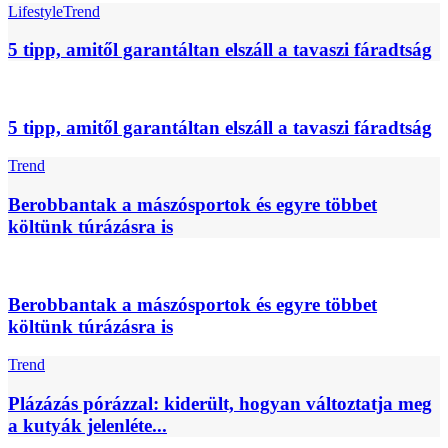
Lifestyle
Trend
5 tipp, amitől garantáltan elszáll a tavaszi fáradtság
5 tipp, amitől garantáltan elszáll a tavaszi fáradtság
Trend
Berobbantak a mászósportok és egyre többet
költünk túrázásra is
Berobbantak a mászósportok és egyre többet
költünk túrázásra is
Trend
Plázázás pórázzal: kiderült, hogyan változtatja meg
a kutyák jelenléte...