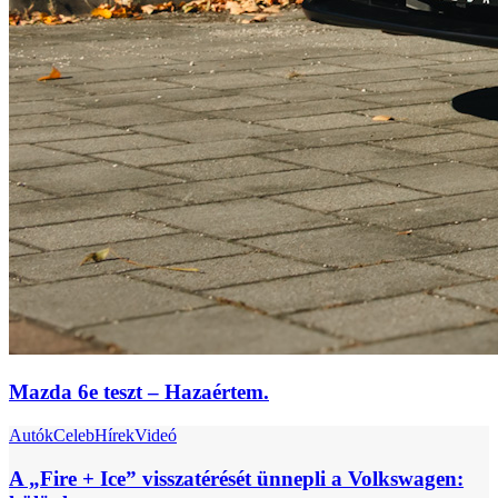
Mazda 6e teszt – Hazaértem.
Autók
Celeb
Hírek
Videó
A „Fire + Ice” visszatérését ünnepli a Volkswagen: