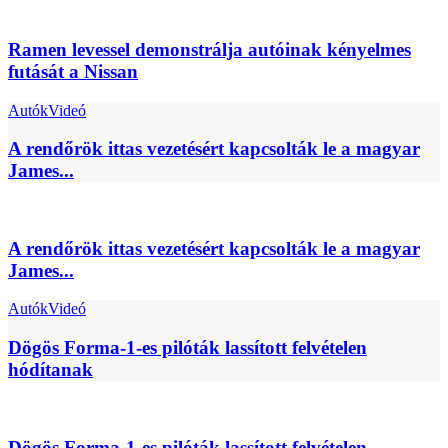
Ramen levessel demonstrálja autóinak kényelmes
futását a Nissan
Autók
Videó
A rendőrök ittas vezetésért kapcsolták le a magyar
James...
A rendőrök ittas vezetésért kapcsolták le a magyar
James...
Autók
Videó
Dögös Forma-1-es pilóták lassított felvételen
hódítanak
Dögös Forma-1-es pilóták lassított felvételen