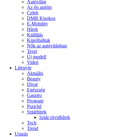
Autóvilág
Az én autóm
Celeb
DMB Kisokos
E-Mobility
Hírek
Kiállítás
Kipróbáltuk
Nők az autóvilágban
Teszt
Új modell
Videó
Lifestyle
Aktuális
Beauty
Divat
Egészség
Gasztro
Program
Psziché
Sztárhírek
Sztár rövidhírek
Tech
Trend
Utazás