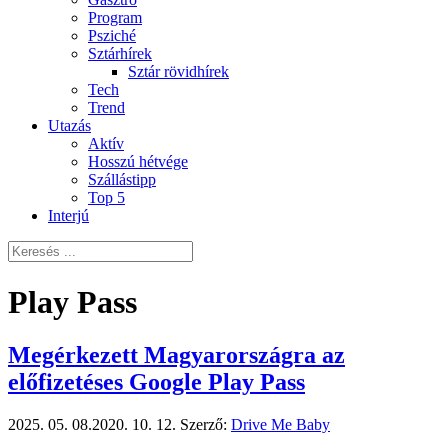
Program
Psziché
Sztárhírek
Sztár rövidhírek
Tech
Trend
Utazás
Aktív
Hosszú hétvége
Szállástipp
Top 5
Interjú
Play Pass
Megérkezett Magyarországra az
előfizetéses Google Play Pass
2025. 05. 08.
2020. 10. 12.
Szerző:
Drive Me Baby