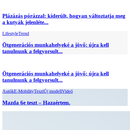
Plázázás pórázzal: kiderült, hogyan változtatja meg
a kutyák jelenléte...
Lifestyle
Trend
Ötgenerációs munkahelyeké a jövő: újra kell
tanulnunk a felgyorsult...
Ötgenerációs munkahelyeké a jövő: újra kell
tanulnunk a felgyorsult...
Autók
E-Mobility
Teszt
Új modell
Videó
Mazda 6e teszt – Hazaértem.