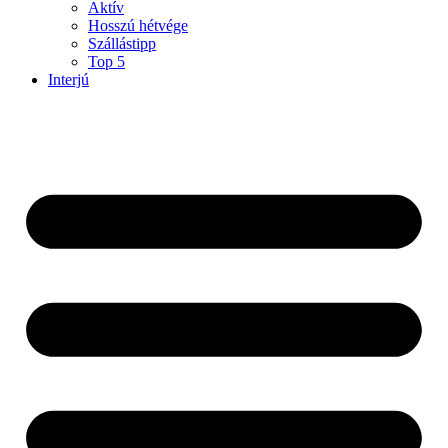
Aktív
Hosszú hétvége
Szállástipp
Top 5
Interjú