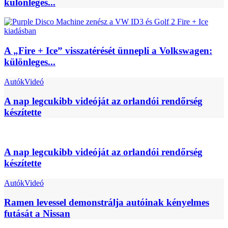
különleges...
A „Fire + Ice” visszatérését ünnepli a Volkswagen:
különleges...
Autók
Videó
A nap legcukibb videóját az orlandói rendőrség
készítette
A nap legcukibb videóját az orlandói rendőrség
készítette
Autók
Videó
Ramen levessel demonstrálja autóinak kényelmes
futását a Nissan