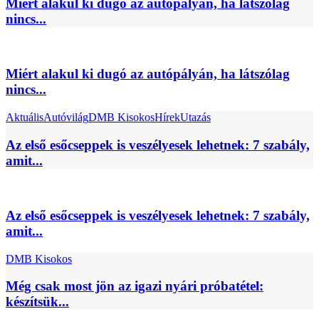
Miért alakul ki dugó az autópályán, ha látszólag
nincs...
Miért alakul ki dugó az autópályán, ha látszólag
nincs...
Aktuális
Autóvilág
DMB Kisokos
Hírek
Utazás
Az első esőcseppek is veszélyesek lehetnek: 7 szabály,
amit...
Az első esőcseppek is veszélyesek lehetnek: 7 szabály,
amit...
DMB Kisokos
Még csak most jön az igazi nyári próbatétel:
készítsük...