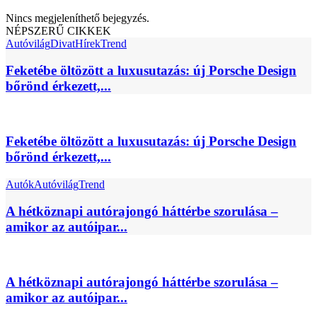
Nincs megjeleníthető bejegyzés.
NÉPSZERŰ CIKKEK
Autóvilág
Divat
Hírek
Trend
Feketébe öltözött a luxusutazás: új Porsche Design
bőrönd érkezett,...
Feketébe öltözött a luxusutazás: új Porsche Design
bőrönd érkezett,...
Autók
Autóvilág
Trend
A hétköznapi autórajongó háttérbe szorulása –
amikor az autóipar...
A hétköznapi autórajongó háttérbe szorulása –
amikor az autóipar...