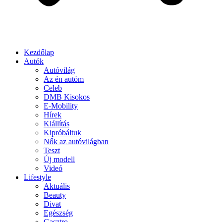
Kezdőlap
Autók
Autóvilág
Az én autóm
Celeb
DMB Kisokos
E-Mobility
Hírek
Kiállítás
Kipróbáltuk
Nők az autóvilágban
Teszt
Új modell
Videó
Lifestyle
Aktuális
Beauty
Divat
Egészség
Gasztro