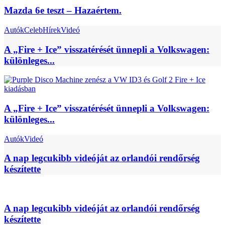
Mazda 6e teszt – Hazaértem.
Autók
Celeb
Hírek
Videó
A „Fire + Ice” visszatérését ünnepli a Volkswagen:
különleges...
A „Fire + Ice” visszatérését ünnepli a Volkswagen:
különleges...
Autók
Videó
A nap legcukibb videóját az orlandói rendőrség
készítette
A nap legcukibb videóját az orlandói rendőrség
készítette