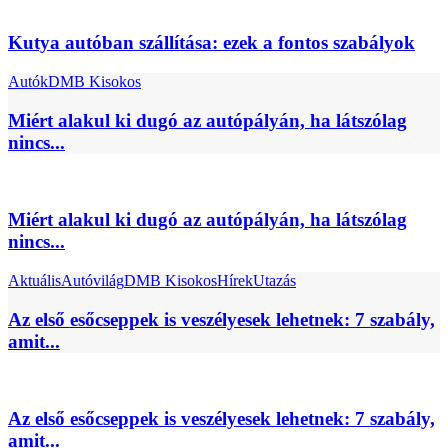
Kutya autóban szállítása: ezek a fontos szabályok
Autók
DMB Kisokos
Miért alakul ki dugó az autópályán, ha látszólag
nincs...
Miért alakul ki dugó az autópályán, ha látszólag
nincs...
Aktuális
Autóvilág
DMB Kisokos
Hírek
Utazás
Az első esőcseppek is veszélyesek lehetnek: 7 szabály,
amit...
Az első esőcseppek is veszélyesek lehetnek: 7 szabály,
amit...