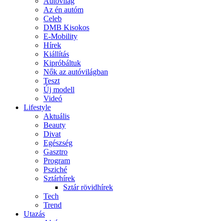
Autóvilág
Az én autóm
Celeb
DMB Kisokos
E-Mobility
Hírek
Kiállítás
Kipróbáltuk
Nők az autóvilágban
Teszt
Új modell
Videó
Lifestyle
Aktuális
Beauty
Divat
Egészség
Gasztro
Program
Psziché
Sztárhírek
Sztár rövidhírek
Tech
Trend
Utazás