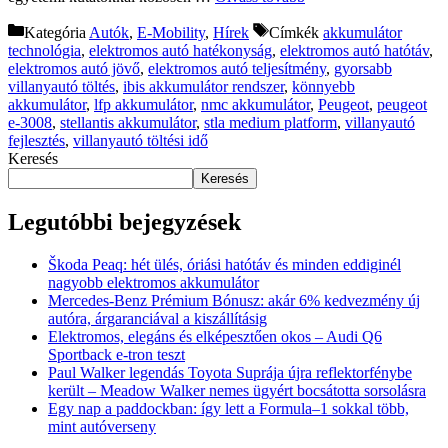
Kategória
Autók
,
E-Mobility
,
Hírek
Címkék
akkumulátor
technológia
,
elektromos autó hatékonyság
,
elektromos autó hatótáv
,
elektromos autó jövő
,
elektromos autó teljesítmény
,
gyorsabb
villanyautó töltés
,
ibis akkumulátor rendszer
,
könnyebb
akkumulátor
,
lfp akkumulátor
,
nmc akkumulátor
,
Peugeot
,
peugeot
e-3008
,
stellantis akkumulátor
,
stla medium platform
,
villanyautó
fejlesztés
,
villanyautó töltési idő
Keresés
Keresés
Legutóbbi bejegyzések
Škoda Peaq: hét ülés, óriási hatótáv és minden eddiginél
nagyobb elektromos akkumulátor
Mercedes-Benz Prémium Bónusz: akár 6% kedvezmény új
autóra, árgaranciával a kiszállításig
Elektromos, elegáns és elképesztően okos – Audi Q6
Sportback e-tron teszt
Paul Walker legendás Toyota Suprája újra reflektorfénybe
került – Meadow Walker nemes ügyért bocsátotta sorsolásra
Egy nap a paddockban: így lett a Formula–1 sokkal több,
mint autóverseny