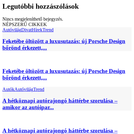
Legutóbbi hozzászólások
Nincs megjeleníthető bejegyzés.
NÉPSZERŰ CIKKEK
Autóvilág
Divat
Hírek
Trend
Feketébe öltözött a luxusutazás: új Porsche Design
bőrönd érkezett,...
Feketébe öltözött a luxusutazás: új Porsche Design
bőrönd érkezett,...
Autók
Autóvilág
Trend
A hétköznapi autórajongó háttérbe szorulása –
amikor az autóipar...
A hétköznapi autórajongó háttérbe szorulása –