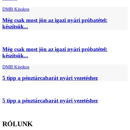
DMB Kisokos
Még csak most jön az igazi nyári próbatétel:
készítsük...
Még csak most jön az igazi nyári próbatétel:
készítsük...
DMB Kisokos
5 tipp a pénztárcabarát nyári vezetéshez
5 tipp a pénztárcabarát nyári vezetéshez
RÓLUNK