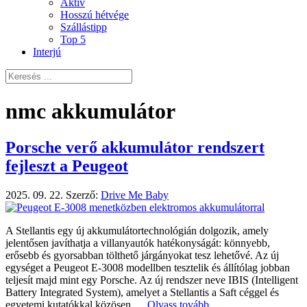
Aktív
Hosszú hétvége
Szállástipp
Top 5
Interjú
nmc akkumulátor
Porsche verő akkumulátor rendszert
fejleszt a Peugeot
2025. 09. 22.
Szerző:
Drive Me Baby
A Stellantis egy új akkumulátortechnológián dolgozik, amely
jelentősen javíthatja a villanyautók hatékonyságát: könnyebb,
erősebb és gyorsabban tölthető járgányokat tesz lehetővé. Az új
egységet a Peugeot E-3008 modellben tesztelik és állítólag jobban
teljesít majd mint egy Porsche. Az új rendszer neve IBIS (Intelligent
Battery Integrated System), amelyet a Stellantis a Saft céggel és
egyetemi kutatókkal közösen …
Olvass tovább