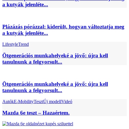
a kutyák jelenléte...
Plázázás pórázzal: kiderült, hogyan változtatja meg
a kutyák jelenléte...
Lifestyle
Trend
Ötgenerációs munkahelyeké a jövő: újra kell
tanulnunk a felgyorsult...
Ötgenerációs munkahelyeké a jövő: újra kell
tanulnunk a felgyorsult...
Autók
E-Mobility
Teszt
Új modell
Videó
Mazda 6e teszt – Hazaértem.