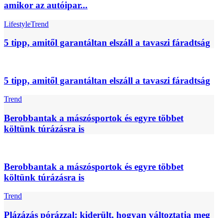
amikor az autóipar...
Lifestyle
Trend
5 tipp, amitől garantáltan elszáll a tavaszi fáradtság
5 tipp, amitől garantáltan elszáll a tavaszi fáradtság
Trend
Berobbantak a mászósportok és egyre többet
költünk túrázásra is
Berobbantak a mászósportok és egyre többet
költünk túrázásra is
Trend
Plázázás pórázzal: kiderült, hogyan változtatja meg