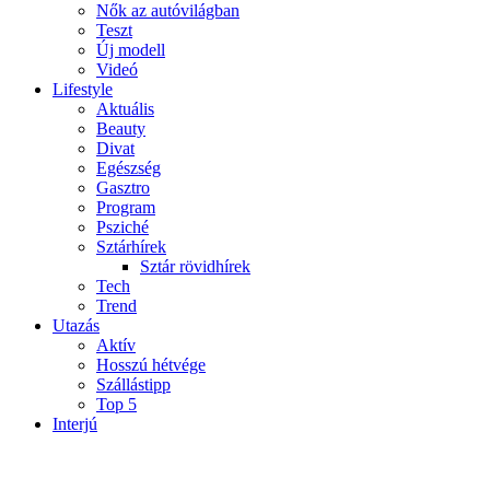
Nők az autóvilágban
Teszt
Új modell
Videó
Lifestyle
Aktuális
Beauty
Divat
Egészség
Gasztro
Program
Psziché
Sztárhírek
Sztár rövidhírek
Tech
Trend
Utazás
Aktív
Hosszú hétvége
Szállástipp
Top 5
Interjú