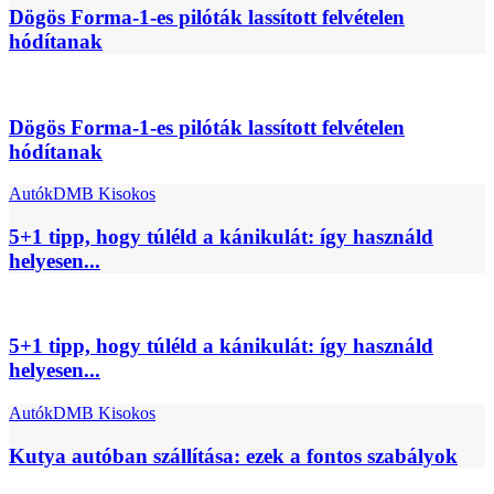
Dögös Forma-1-es pilóták lassított felvételen
hódítanak
Dögös Forma-1-es pilóták lassított felvételen
hódítanak
Autók
DMB Kisokos
5+1 tipp, hogy túléld a kánikulát: így használd
helyesen...
5+1 tipp, hogy túléld a kánikulát: így használd
helyesen...
Autók
DMB Kisokos
Kutya autóban szállítása: ezek a fontos szabályok