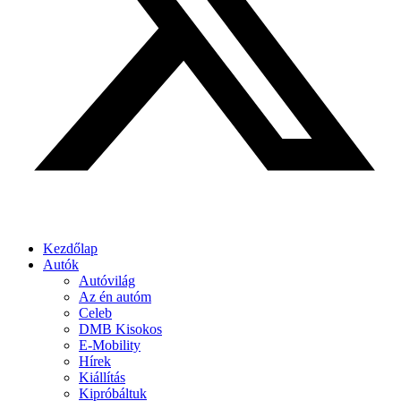
Kezdőlap
Autók
Autóvilág
Az én autóm
Celeb
DMB Kisokos
E-Mobility
Hírek
Kiállítás
Kipróbáltuk